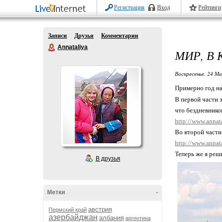
Регистрация
Вход
Рейтинги
Записи
Друзья
Комментарии
Annataliya
МИР, В 
Воскресенье, 24 Ма
Примерно год наз
В первой части 
что бездневнико
http://www.annat
Во второй части
http://www.annat
Теперь же я реши
В друзья
Метки
-
австрия
Пермский край
азербайджан
албания
аргентина