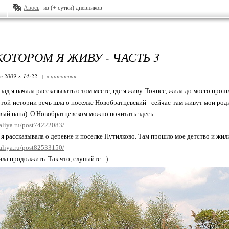
Авось
из (+ сутки) дневников
КОТОРОМ Я ЖИВУ - ЧАСТЬ 3
я 2009 г. 14:22
+ в цитатник
ад я начала рассказывать о том месте, где я живу. Точнее, жила до моего про
этой истории речь шла о поселке Новобратцевский - сейчас там живут мои родит
вый папа). О Новобратцевском можно почитать здесь:
aliya.ru/post74222083/
 я рассказывала о деревне и поселке Путилково. Там прошло мое детство и жил
aliya.ru/post82533150/
ла продолжить. Так что, слушайте. :)