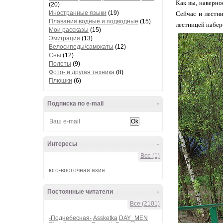
Как вы, наверно
(20)
Иностранные языки
(19)
Сейчас и лестни
Плавания водные и подводные
(15)
лестницей набер
Мои рассказы
(15)
Эмиграция
(13)
Велосипеды/самокаты
(12)
Сны
(12)
Полеты
(9)
Фото- и другая техника
(8)
Плюшки
(6)
Подписка по e-mail
-
Интересы
-
Все (1)
юго-восточная азия
Постоянные читатели
-
Все (2101)
-Поднебесная-
Assketka
DAY_MEN