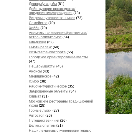
Дворцы/усадьбы
(81)
Действующие прозводства/
предприятия/учреждения
(73)
Встречи путешественников
(73)
Семейство
(70)
Хобби
(70)
Аномальные явления/фантастика/
астрономия/космос
(64)
Кладбища
(62)
Бьюти/релакс
(60)
Визы/загранпаспорта
(55)
Городское ориентирование/квесты
(47)
Пещеры/шахты
(45)
Анонсы
(43)
Медицинское
(42)
Юмор
(38)
Рабоче-туристическое
(35)
Заброшенные объекты
(34)
Климат
(31)
Московские рестораны традиционной
кухни
(28)
Горные лыжи
(27)
Автостоп
(26)
Путешественники
(26)
Делюсь опытом
(21)
Наши лекции/выступления/интервью