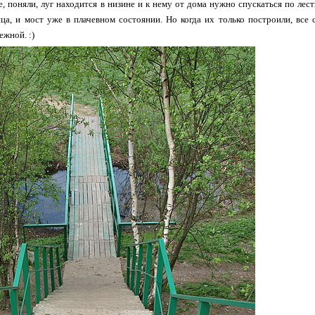
е, поняли, луг находится в низине и к нему от дома нужно спускаться по лес
ца, и мост уже в плачевном состоянии. Но когда их только построили, все 
ежной. :)