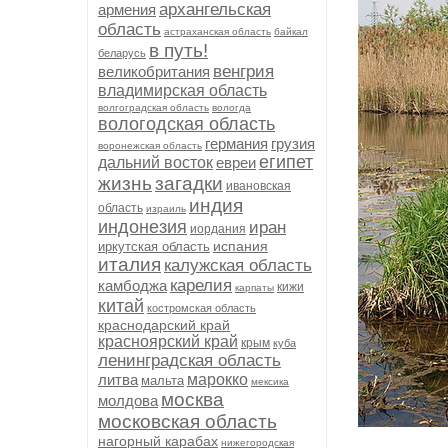
архангельская
армения
область
астраханская область
байкал
в путь!
беларусь
венгрия
великобритания
владимирская область
волгоградская область
вологда
вологодская область
германия
грузия
воронежская область
египет
дальний восток
евреи
жизнь
загадки
ивановская
индия
область
израиль
индонезия
иран
иордания
испания
иркутская область
италия
калужская область
карелия
камбоджа
кижи
карпаты
китай
костромская область
краснодарский край
красноярский край
крым
куба
ленинградская область
литва
марокко
мальта
мексика
москва
молдова
московская область
нагорный карабах
нижегородская