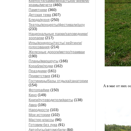
Крепости/замки/монастыри/ кремли/
храмы/мечети
(460)
Памятники
(360)
Детская тема
(307)
Блюда/кухня
(250)
Театры/концерты/фестивали/шоу
(233)
Национальные парки/заповедники/
зоопарки
(217)
Игры/конкурсы/тесты/ рейтинги/
голосования
(214)
Железные дороги/метро/трамваи
(190)
Планы/маршруты
(166)
Корабли/лодки
(162)
Праздники
(161)
Приветствия
(161)
Гостиницы/базы отдыха/санатории
(154)
А в мае от них 
Фотографии
(150)
Кино
(149)
Книги/путеводители/карты
(138)
Авиа
(106)
Народности
(103)
Мои истории
(102)
Мастер-классы
(96)
Готовим без лука
(91)
Автобусы/автомобили
(84)