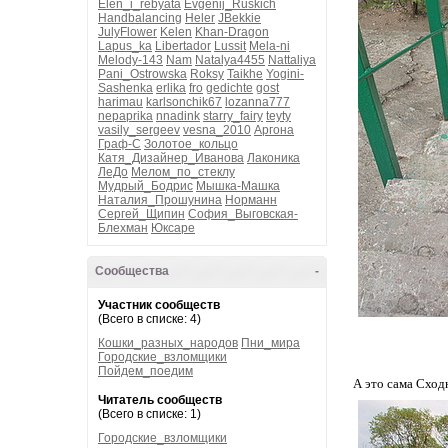
Elen_i_rebyata
Evgenij_Ruskich
Handbalancing
Heler
JBekkie
JulyFlower
Kelen
Khan-Dragon
Lapus_ka
Libertador
Lussit
Mela-ni
Melody-143
Nam
Natalya4455
Nattaliya
Pani_Ostrowska
Roksy
Taikhe
Yogini-
Sashenka
erlika
fro
gedichte
gost
harimau
karlsonchik67
lozanna777
nepaprika
nnadink
starry_fairy
teyty
vasily_sergeev
vesna_2010
Аргона
Граф-С
Золотое_кольцо
Катя_Дизайнер_Иванова
Лаконика
ЛеДо
Мелом_по_стеклу
Мудрый_Бодрис
Мышка-Машка
Наталия_Прошунина
Норманн
Сергей_Щипин
София_Выговская-
Блехман
Юксаре
Сообщества
-
Участник сообществ
(Всего в списке: 4)
Кошки_разных_народов
Пни_мира
Городские_взломщики
Пойдем_поедим
А это сама Сходн
Читатель сообществ
(Всего в списке: 1)
Городские_взломщики