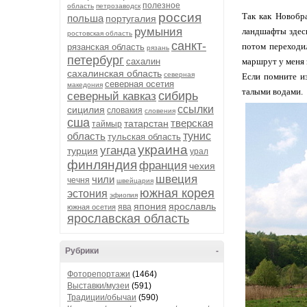
полезное
область
петрозаводск
россия
Так как Новобр
польша
португалия
румыния
ландшафты здесь
ростовская область
санкт-
потом переходил
рязанская область
рязань
петербург
сахалин
маршрут у меня 
сахалинская область
северная
Если помните из
северная осетия
македония
талыми водами.
сибирь
северный кавказ
ссылки
сицилия
словакия
словения
сша
тверская
татарстан
таймыр
область
тунис
тульская область
украина
уганда
турция
урал
финляндия
франция
чехия
швеция
чили
чечня
швейцария
южная корея
эстония
эфиопия
япония
ярославль
ява
южная осетия
ярославская область
Рубрики
-
Фоторепортажи
(1464)
Выставки/музеи
(591)
Традиции/обычаи
(590)