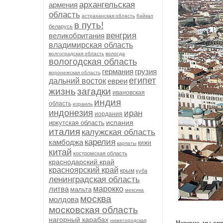
архангельская
армения
область
астраханская область
байкал
в путь!
беларусь
венгрия
великобритания
владимирская область
волгоградская область
вологда
вологодская область
германия
грузия
воронежская область
египет
дальний восток
евреи
жизнь
загадки
ивановская
индия
область
израиль
индонезия
иран
иордания
испания
иркутская область
италия
калужская область
карелия
камбоджа
кижи
карпаты
китай
костромская область
краснодарский край
красноярский край
крым
куба
ленинградская область
литва
марокко
мальта
мексика
москва
молдова
московская область
нагорный карабах
нижегородская
Наверно, мы опя