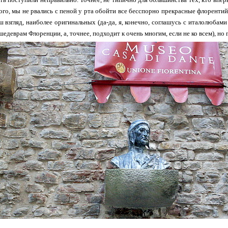
го, мы не рвались с пеной у рта обойти все бесспорно прекрасные флоренти
аш взгляд, наиболее оригинальных (да-да, я, конечно, соглашусь с италолюбами
деврам Флоренции, а, точнее, подходит к очень многим, если не ко всем), но г