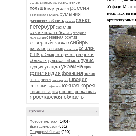
полезное
область
петрозаводск
Уффици. Мало то
россия
польша
португалия
несколько, на н
румыния
ростовская область
санкт-
архитектурным ше
рязанская область
рязань
петербург
сахалин
сахалинская область
северная
северная осетия
македония
сибирь
северный кавказ
ссылки
сицилия
словакия
словения
сша
тверская
татарстан
таймыр
область
тунис
тульская область
украина
уганда
турция
урал
финляндия
франция
чехия
швеция
чили
чечня
швейцария
южная корея
эстония
эфиопия
япония
ярославль
ява
южная осетия
ярославская область
Рубрики
-
Фоторепортажи
(1464)
Выставки/музеи
(591)
Традиции/обычаи
(590)