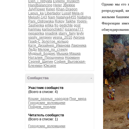
Elen_i_rebyata
Evgenij_Ruskich
Однако мы его в
Handbalancing
Heler
JBekkie
JulyFlower
Kelen
Khan-Dragon
репродукций, к
Lapus_ka
Libertador
Lussit
Mela-ni
жилыми башнями-
Melody-143
Nam
Natalya4455
Nattaliya
Pani_Ostrowska
Roksy
Taikhe
Yogini-
Флоренции имею
Sashenka
erlika
fro
gedichte
gost
harimau
karlsonchik67
lozanna777
обмундировании
nepaprika
nnadink
starry_fairy
teyty
vasily_sergeev
vesna_2010
Аргона
Граф-С
Золотое_кольцо
Катя_Дизайнер_Иванова
Лаконика
ЛеДо
Мелом_по_стеклу
Мудрый_Бодрис
Мышка-Машка
Наталия_Прошунина
Норманн
Сергей_Щипин
София_Выговская-
Блехман
Юксаре
Сообщества
-
Участник сообществ
(Всего в списке: 4)
Кошки_разных_народов
Пни_мира
Городские_взломщики
Пойдем_поедим
Читатель сообществ
(Всего в списке: 1)
Городские_взломщики