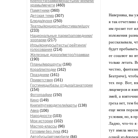
Крепости/замки/монастыри/ кремли/
храмы/мечети
(460)
Памятники
(360)
Наверняка, вы у
Детская тема
(307)
Блюда/кухня
(250)
я так отчетливо
Театры/концерты/фестивали/шоу
им грозит тот ил
(233)
изложения разн
Национальные парки/заповедники/
зоопарки
(217)
рассказывала, ч
Игры/конкурсы/тесты/ рейтинги/
будет пребывать
голосования
(214)
Железные дороги/метро/трамваи
ее сошлют во вт
(190)
только летать. 
Планы/маршруты
(166)
честно, фантази
Корабли/лодки
(162)
Праздники
(161)
Беатриче), чтоб
Приветствия
(161)
тех пор. Вот, в
Гостиницы/базы отдыха/санатории
лицемеров и взя
(154)
Фотографии
(150)
змей, а взяточн
Кино
(149)
греха нет, тем 
Книги/путеводители/карты
(138)
еще меня порази
Авиа
(106)
Народности
(103)
условия, но, в п
Мои истории
(102)
Ладно, что-то я
Мастер-классы
(96)
тут имела место
Готовим без лука
(91)
Автобусы/автомобили
(84)
одной из флорен