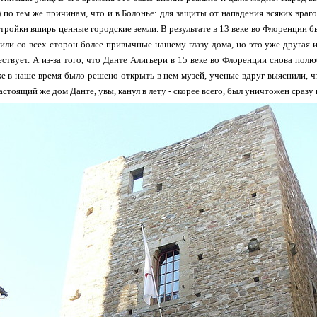
 по тем же причинам, что и в Болонье: для защиты от нападения всяких враго
стройки вширь ценные городские земли. В результате в 13 веке во Флоренции 
ли со всех сторон более привычные нашему глазу дома, но это уже другая ис
ствует. А из-за того, что Данте Алигьери в 15 веке во Флоренции снова полю
же в наше время было решено открыть в нем музей, ученые вдруг выяснили, чт
стоящий же дом Данте, увы, канул в лету - скорее всего, был уничтожен сразу 