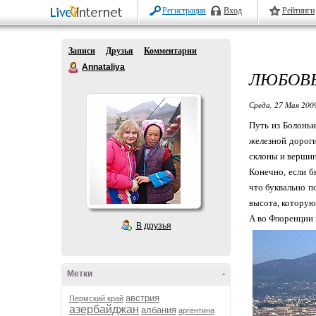
Регистрация
Вход
Рейтинги
Записи
Друзья
Комментарии
Annataliya
ЛЮБОВЬ
Среда, 27 Мая 2009
Путь из Болоньи
железной дороги
склоны и вершин
Конечно, если б
что буквально п
высота, которую 
А во Флоренции н
В друзья
Метки
-
австрия
Пермский край
азербайджан
албания
аргентина