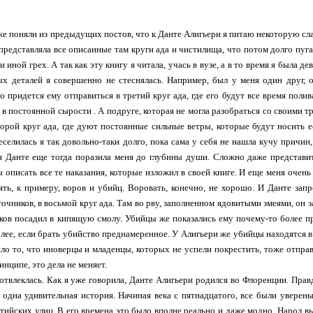
же поняли из предыдущих постов, что к Данте Алигьери я питаю некоторую сла
 представляла все описанные там круги ада и чистилища, что потом долго пуг
и иной грех. А так как эту книгу я читала, учась в вузе, а в то время я была 
ых деталей я совершенно не стеснялась. Например, был у меня один друг,
то придется ему отправиться в третий круг ада, где его будут все время пол
 в постоянной сырости . А подруге, которая не могла разобраться со своими тр
орой круг ада, где дуют постоянные сильные ветры, которые будут носить ее,
Веселилась я так довольно-таки долго, пока сама у себя не нашла кучу причи
я Данте еще тогда поразила меня до глубины души. Сложно даже представит
ы описать все те наказания, которые изложил в своей книге. И еще меня очень
зять, к примеру, воров и убийц. Воровать, конечно, не хорошо. И Данте запр
точников, в восьмой круг ада. Там во рву, заполненном ядовитыми змеями, он з
иков посадил в кипящую смолу. Убийцы же показались ему почему-то более пр
более, если брать убийство преднамеренное. У Алигьери же убийцы находятся в
ло то, что иноверцы и младенцы, которых не успели покрестить, тоже отправл
ринципе, это дела не меняет.
 отвлеклась. Как я уже говорила, Данте Алигьери родился во Флоренции. Правд
 одна удивительная история. Начиная века с пятнадцатого, все были уверен
тийских улиц. В его времена это было вполне реально и даже модно. Народ 