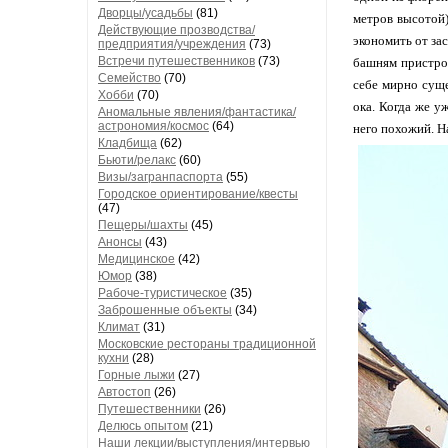
Дворцы/усадьбы
(81)
метров высотой)
Действующие прозводства/
экономить от за
предприятия/учреждения
(73)
Встречи путешественников
(73)
башням пристрои
Семейство
(70)
себе мирно суще
Хобби
(70)
ока. Когда же у
Аномальные явления/фантастика/
астрономия/космос
(64)
него похожий. На
Кладбища
(62)
Бьюти/релакс
(60)
Визы/загранпаспорта
(55)
Городское ориентирование/квесты
(47)
Пещеры/шахты
(45)
Анонсы
(43)
Медицинское
(42)
Юмор
(38)
Рабоче-туристическое
(35)
Заброшенные объекты
(34)
Климат
(31)
Московские рестораны традиционной
кухни
(28)
Горные лыжи
(27)
Автостоп
(26)
Путешественники
(26)
Делюсь опытом
(21)
Наши лекции/выступления/интервью