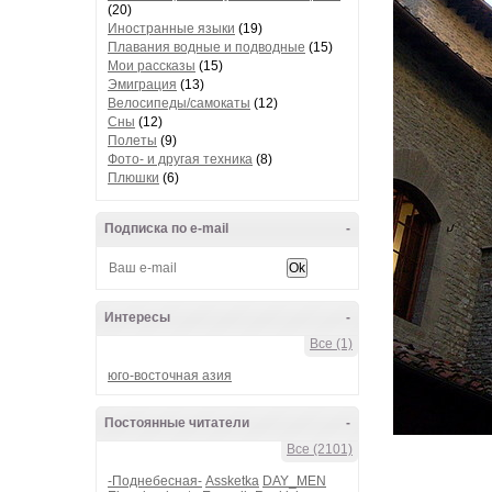
(20)
Иностранные языки
(19)
Плавания водные и подводные
(15)
Мои рассказы
(15)
Эмиграция
(13)
Велосипеды/самокаты
(12)
Сны
(12)
Полеты
(9)
Фото- и другая техника
(8)
Плюшки
(6)
Подписка по e-mail
-
Интересы
-
Все (1)
юго-восточная азия
Постоянные читатели
-
Все (2101)
-Поднебесная-
Assketka
DAY_MEN