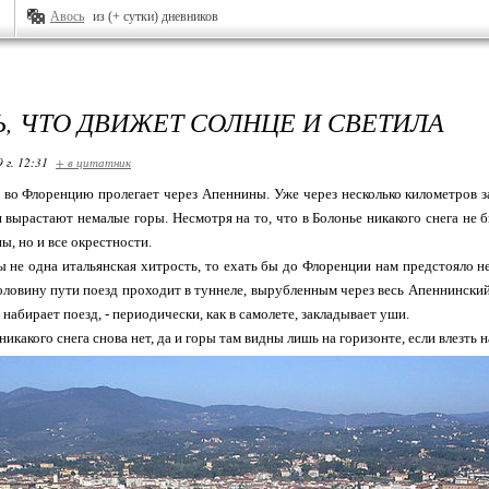
Авось
из (+ сутки) дневников
, ЧТО ДВИЖЕТ СОЛНЦЕ И СВЕТИЛА
 г. 12:31
+ в цитатник
 во Флоренцию пролегает через Апеннины. Уже через несколько километров за
 вырастают немалые горы. Несмотря на то, что в Болонье никакого снега не б
ы, но и все окрестности.
ы не одна итальянская хитрость, то ехать бы до Флоренции нам предстояло не
оловину пути поезд проходит в туннеле, вырубленным через весь Апеннинский 
набирает поезд, - периодически, как в самолете, закладывает уши.
икакого снега снова нет, да и горы там видны лишь на горизонте, если влезть