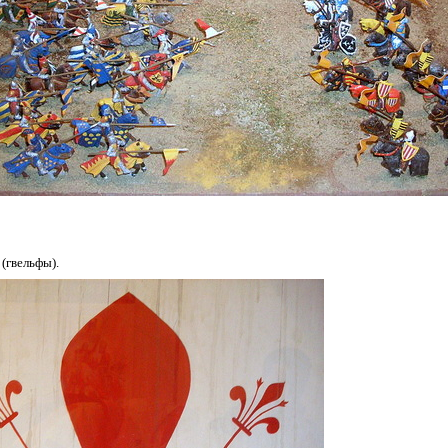
(гвельфы).