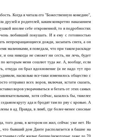
бость. Когда я читала его "Божественную комедию",
ала друзей и родителей, каким конкретно наказанием
девушкой вполне себе откровенной, то в подробностях
 очень любивший покушать. И я ему с готовностью
ивать непрекращающиеся дожди, засыпать снега, а он
емя мальчиками, я поведала, что при таком раскладе
 и она никогда не сможет ни сесть, ни лечь, будет
н, по которым меня сошлют туда же. А, вообще, если
ь, откуда он брал вдохновение (и не надо тут про
 удивили, насколько все-таки изменилось общество с
осто отправил всех воров, включая, кстати сказать,
аставил воров уворачиваться и бегать от этих самых
ивлекательными, хотя сейчас, казалось бы, тяжелее
 седьмом кругу ада и бродят там по рву с кровью. А
ены в ад. Правда, в лимб, где более-менее сносные
а, того дома, в котором он жил, сейчас уже нет. Но
ы, что бывший дом Данте располагается в башне на
выстраивал себе жилые башни (некоторые даже до 70