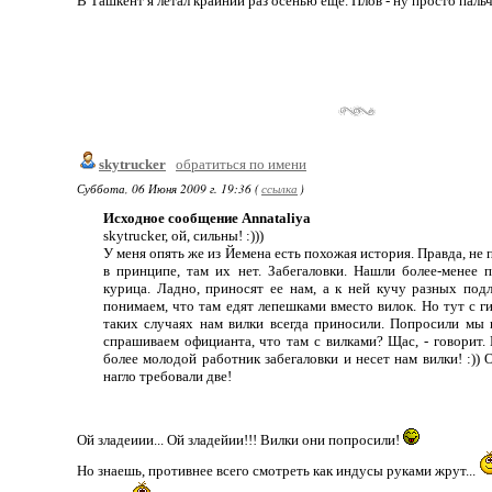
В Ташкент я летал крайний раз осенью ещё. Плов - ну просто паль
skytrucker
обратиться по имени
Суббота, 06 Июня 2009 г. 19:36 (
ссылка
)
Исходное сообщение Annataliya
skytrucker, ой, сильны! :)))
У меня опять же из Йемена есть похожая история. Правда, не п
в принципе, там их нет. Забегаловки. Нашли более-менее 
курица. Ладно, приносят ее нам, а к ней кучу разных под
понимаем, что там едят лепешками вместо вилок. Но тут с г
таких случаях нам вилки всегда приносили. Попросили мы и
спрашиваем официанта, что там с вилками? Щас, - говорит. 
более молодой работник забегаловки и несет нам вилки! :)) 
нагло требовали две!
Ой зладеиии... Ой зладейии!!! Вилки они попросили!
Но знаешь, противнее всего смотреть как индусы руками жрут...