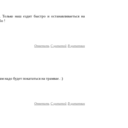
 Только наш ездит быстро и останавливаеться на
бо !
Ответить
С цитатой
В цитатник
ам надо будет покататься на трамвае. :)
Ответить
С цитатой
В цитатник