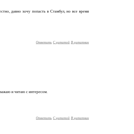
естно, давно хочу попасть в Стамбул, но все время
Ответить
С цитатой
В цитатник
уважаю и читаю с интересом.
Ответить
С цитатой
В цитатник