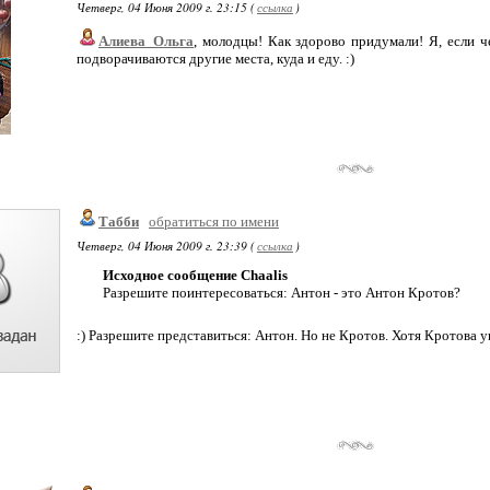
Четверг, 04 Июня 2009 г. 23:15 (
ссылка
)
Алиева_Ольга
, молодцы! Как здорово придумали! Я, если ч
подворачиваются другие места, куда и еду. :)
Табби
обратиться по имени
Четверг, 04 Июня 2009 г. 23:39 (
ссылка
)
Исходное сообщение Chaalis
Разрешите поинтересоваться: Антон - это Антон Кротов?
:) Разрешите представиться: Антон. Но не Кротов. Хотя Кротова 