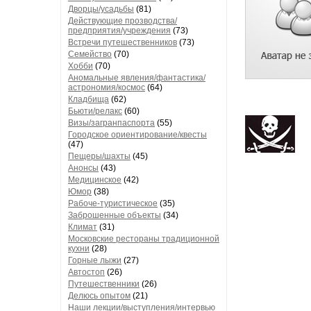
Дворцы/усадьбы
(81)
Действующие прозводства/
предприятия/учреждения
(73)
Встречи путешественников
(73)
Семейство
(70)
Хобби
(70)
Аномальные явления/фантастика/
астрономия/космос
(64)
Кладбища
(62)
Бьюти/релакс
(60)
Визы/загранпаспорта
(55)
Городское ориентирование/квесты
(47)
Пещеры/шахты
(45)
Анонсы
(43)
Медицинское
(42)
Юмор
(38)
Рабоче-туристическое
(35)
Заброшенные объекты
(34)
Климат
(31)
Московские рестораны традиционной
кухни
(28)
Горные лыжи
(27)
Автостоп
(26)
Путешественники
(26)
Делюсь опытом
(21)
Наши лекции/выступления/интервью