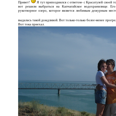
Привет!
Я тут припозднился с ответом- с Красатулей своей то
вот решили выбраться на Капчагайское водохранилище. Ег
рукотворное озеро, которое является любимым дежурным место
выдалась такой дождливой. Вот только-только более-менее прогр
Вот тока приехал.