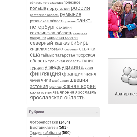
полезное
область
петрозаводск
россия
польша
португалия
румыния
ростовская область
санкт-
рязанская область
рязань
петербург
сахалин
сахалинская область
северная
северная осетия
македония
сибирь
северный кавказ
ссылки
сицилия
словакия
словения
сша
тверская
татарстан
таймыр
область
тунис
тульская область
украина
уганда
турция
урал
финляндия
франция
чехия
швеция
чили
чечня
швейцария
южная корея
эстония
эфиопия
япония
ярославль
ява
южная осетия
ярославская область
Рубрики
-
Фоторепортажи
(1464)
Выставки/музеи
(591)
Традиции/обычаи
(590)