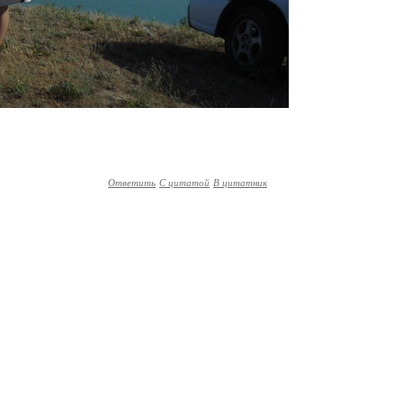
Ответить
С цитатой
В цитатник