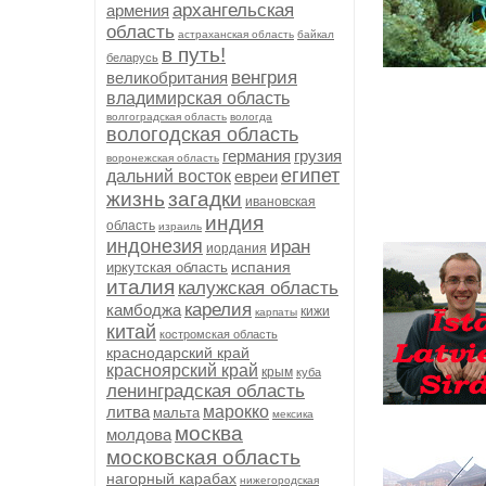
архангельская
армения
область
астраханская область
байкал
в путь!
беларусь
венгрия
великобритания
владимирская область
волгоградская область
вологда
вологодская область
германия
грузия
воронежская область
египет
дальний восток
евреи
жизнь
загадки
ивановская
индия
область
израиль
индонезия
иран
иордания
испания
иркутская область
италия
калужская область
карелия
камбоджа
кижи
карпаты
китай
костромская область
краснодарский край
красноярский край
крым
куба
ленинградская область
литва
марокко
мальта
мексика
москва
молдова
московская область
нагорный карабах
нижегородская