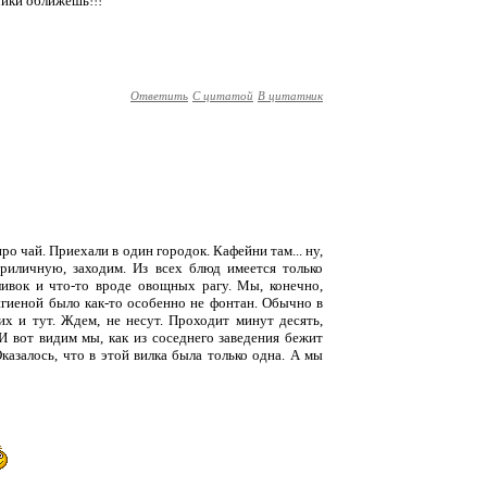
чики оближешь!!!
Ответить
С цитатой
В цитатник
ро чай. Приехали в один городок. Кафейни там... ну,
приличную, заходим. Из всех блюд имеется только
ливок и что-то вроде овощных рагу. Мы, конечно,
игиеной было как-то особенно не фонтан. Обычно в
х и тут. Ждем, не несут. Проходит минут десять,
И вот видим мы, как из соседнего заведения бежит
Оказалось, что в этой вилка была только одна. А мы