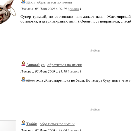
Kikh
обратиться по имени
Пятница, 05 Июня 2009 г. 00:29 (
ссылка
)
Супер трамвай, по состоянию напоминает наш - Житомирский.
остановка, и двери закрываються :). Очень пост понравился, спаси
Annataliya
обратиться по имени
Пятница, 05 Июня 2009 г. 11:18 (
ссылка
)
Kikh
, эх, в Житомире пока не была. Но теперь буду знать, что т
Табби
обратиться по имени
Пятница, 05 Июня 2009 г. 14:00 (
ссылка
)