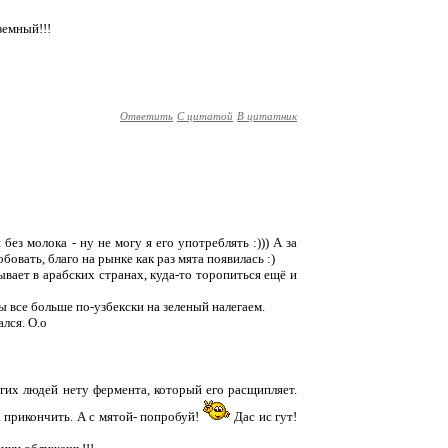
земный!!!
Ответить
С цитатой
В цитатник
без молока - ну не могу я его употреблять :))) А за
овать, благо на рынке как раз мята появилась :)
ывает в арабских странах, куда-то торопиться ещё и
ы все больше по-узбекски на зеленый налегаем.
ался. О.о
их людей нету фермента, который его расщипляет.
 прикончить. А с мятой- попробуй!
Дас ис гут!