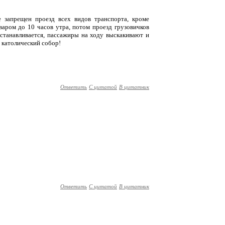
е запрещен проезд всех видов транспорта, кроме
варом до 10 часов утра, потом проезд грузовичков
станавливается, пассажиры на ходу выскакивают и
и католический собор!
Ответить
С цитатой
В цитатник
Ответить
С цитатой
В цитатник