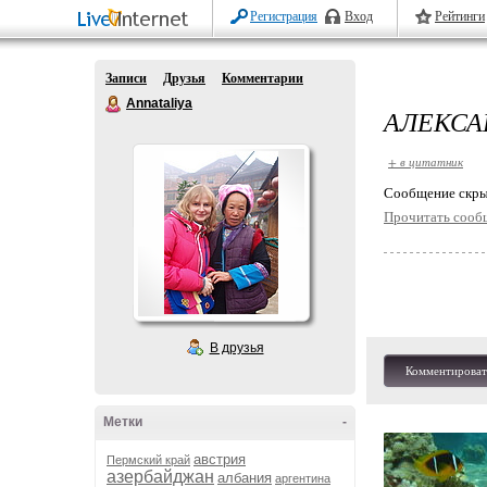
Регистрация
Вход
Рейтинги
Записи
Друзья
Комментарии
Annataliya
АЛЕКСА
+ в цитатник
Cообщение скры
Прочитать сооб
В друзья
Комментироват
Метки
-
австрия
Пермский край
азербайджан
албания
аргентина