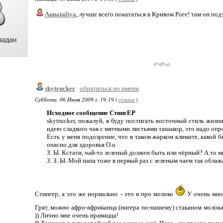
Annataliya
, лучше всего покататься в Кривом Роге! там он под
skytrucker
обратиться по имени
Суббота, 06 Июня 2009 г. 19:19 (
ссылка
)
Исходное сообщение СтингЕР
skytrucker, пожалуй, я буду постигать восточный стиль жизни 
идею сладкого чая с мятными листьями ташакор, это надо опроб
Есть у меня подозрение, что в таком жарком климате, какой б
опасно для здоровья О.о
З. Ы. Кстати, чай-то зеленый должен быть или чёрный? А то м
З. З. Ы. Мой папа тоже в первый раз с зеленым чаем так облаж
Стингер, а это же нормально - это я про молоко
У очень мног
Грят, можно афро-африканца (нигера по-нашему) стаканом молока
)) Лично мне очень нравицца!