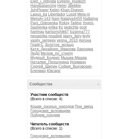
Elen_i_rebyata
Evgenij_Ruskich
Handbalancing
Heler
JBekkie
JulyFlower
Kelen
Khan-Dragon
Lapus_ka
Libertador
Lussit
Mela-ni
Melody-143
Nam
Natalya4455
Nattaliya
Pani_Ostrowska
Roksy
Taikhe
Yogini-
Sashenka
erlika
fro
gedichte
gost
harimau
karlsonchik67
lozanna777
nepaprika
nnadink
starry_fairy
teyty
vasily_sergeev
vesna_2010
Аргона
Граф-С
Золотое_кольцо
Катя_Дизайнер_Иванова
Лаконика
ЛеДо
Мелом_по_стеклу
Мудрый_Бодрис
Мышка-Машка
Наталия_Прошунина
Норманн
Сергей_Щипин
София_Выговская-
Блехман
Юксаре
Сообщества
-
Участник сообществ
(Всего в списке: 4)
Кошки_разных_народов
Пни_мира
Городские_взломщики
Пойдем_поедим
Читатель сообществ
(Всего в списке: 1)
Городские_взломщики