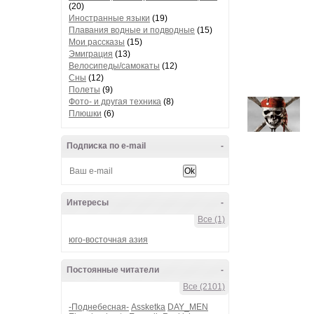
(20)
Иностранные языки
(19)
Плавания водные и подводные
(15)
Мои рассказы
(15)
Эмиграция
(13)
Велосипеды/самокаты
(12)
Сны
(12)
Полеты
(9)
Фото- и другая техника
(8)
Плюшки
(6)
Подписка по e-mail
-
Интересы
-
Все (1)
юго-восточная азия
Постоянные читатели
-
Все (2101)
-Поднебесная-
Assketka
DAY_MEN