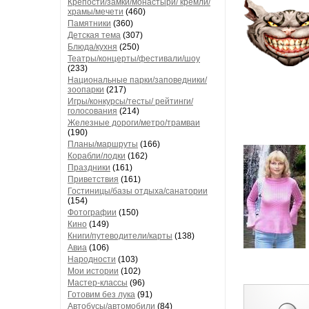
Крепости/замки/монастыри/ кремли/
храмы/мечети
(460)
Памятники
(360)
Детская тема
(307)
Блюда/кухня
(250)
Театры/концерты/фестивали/шоу
(233)
Национальные парки/заповедники/
зоопарки
(217)
Игры/конкурсы/тесты/ рейтинги/
голосования
(214)
Железные дороги/метро/трамваи
(190)
Планы/маршруты
(166)
Корабли/лодки
(162)
Праздники
(161)
Приветствия
(161)
Гостиницы/базы отдыха/санатории
(154)
Фотографии
(150)
Кино
(149)
Книги/путеводители/карты
(138)
Авиа
(106)
Народности
(103)
Мои истории
(102)
Мастер-классы
(96)
Готовим без лука
(91)
Автобусы/автомобили
(84)