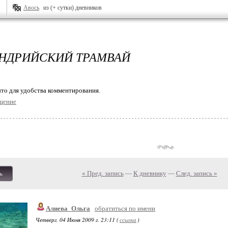
Авось
из (+ сутки) дневников
НДРИЙСКИЙ ТРАМВАЙ
то для удобства комментирования.
щение
« Пред. запись
—
К дневнику
—
След. запись »
ь
Алиева_Ольга
обратиться по имени
Четверг, 04 Июня 2009 г. 23:11 (
ссылка
)