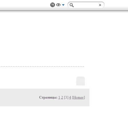
Страницы:
1
2
[3]
4
[
Новые
]