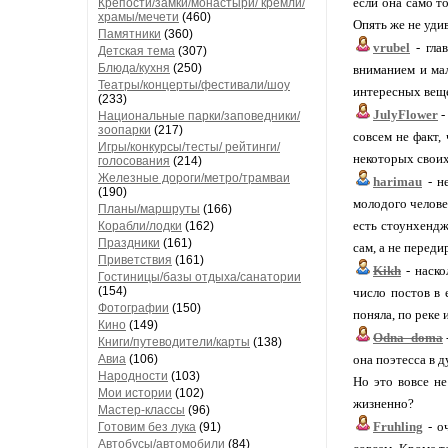
если она само т
Крепости/замки/монастыри/ кремли/
храмы/мечети
(460)
Опять же не удив
Памятники
(360)
vrubel
- гла
Детская тема
(307)
Блюда/кухня
(250)
вниманием и ма
Театры/концерты/фестивали/шоу
интересных веще
(233)
JulyFlower
-
Национальные парки/заповедники/
зоопарки
(217)
совсем не факт,
Игры/конкурсы/тесты/ рейтинги/
некоторых своих 
голосования
(214)
Железные дороги/метро/трамваи
harimau
- не
(190)
молодого челове
Планы/маршруты
(166)
есть стоунхендж
Корабли/лодки
(162)
Праздники
(161)
сам, а не переди
Приветствия
(161)
Kikh
- наско
Гостиницы/базы отдыха/санатории
(154)
число постов в 
Фотографии
(150)
поняла, по реке 
Кино
(149)
Odna_doma
Книги/путеводители/карты
(138)
Авиа
(106)
она поэтесса в д
Народности
(103)
Но это вовсе не
Мои истории
(102)
жизненно?
Мастер-классы
(96)
Fruhling
- оч
Готовим без лука
(91)
Автобусы/автомобили
(84)