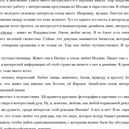
ого, в нем можно узнать много интересного и о хороших книгах. Еще владелиц
очетает работу с интересными прогулками по Москве и окрестностям. В общем, 
го молодого человека интересов очень много. Например, музыка. Текстов пес
ошения между полами его тоже волнуют. Тут от одного его поста, в котором д
 а кроме всего прочего, он интересуется компьютерами, дизайном, кино, литера
ейкина
- живет во Владивостоке. Очень любит весну. В ее блоге есть оче
веет весенней свежестью. Сейчас это девушка занимается бизнесом, которы
очищения организма и не только их. Еще она любит путешествовать. И сре
о путешественница. Живет она в Питере и очень любит Италию. Пишет она о н
 и интересной информацию об этой стране вы можете у нее в дневнике. К прим
о, тоже много всего.
 человек творческий. Любит танцы, живопись, батик, природу и красоту Б
но, что живет она именно там. Кстати, об Израиле АннаЕлена очень интер
тамошней жизни.
 мечтает о путешествиях. Ей нравятся красивые фотографии и картинки со смы
люди и контрастный душ. Ну, и, конечно, любовь, как любой нормальной деву
 вы думаете, среди интересов этой девушки Япония? А вот и нет! И не спра
 вот, что точно любит эта девушка, так это море, которое всегда бывает разн
завела, чтобы найти единомышленников, с которыми можно было бы обсуждат
, пофилософствовать, наконец.