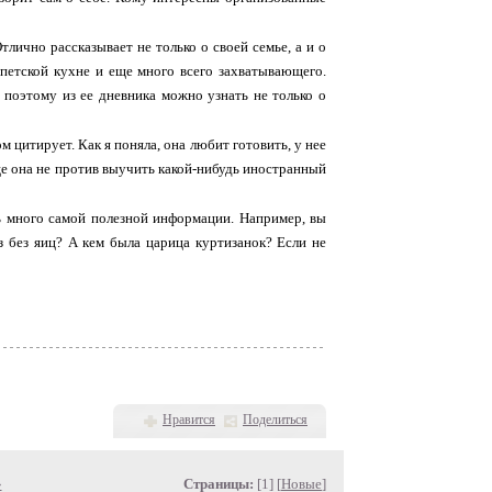
лично рассказывает не только о своей семье, а и о
ипетской кухне и еще много всего захватывающего.
, поэтому из ее дневника можно узнать не только о
м цитирует. Как я поняла, она любит готовить, у нее
еще она не против выучить какой-нибудь иностранный
нь много самой полезной информации. Например, вы
з без яиц? А кем была царица куртизанок? Если не
Нравится
Поделиться
»
Страницы:
[1] [
Новые
]