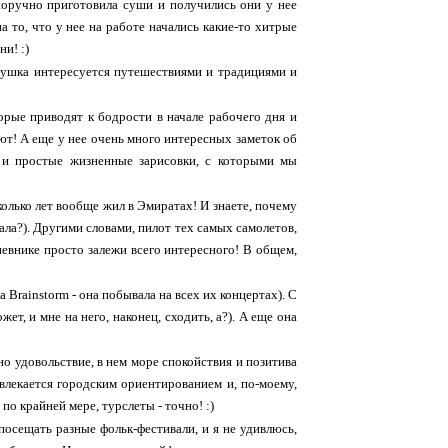
норучно приготовила суши и получились они у нее
а то, что у нее на работе начались какие-то хитрые
ни! :)
девушка интересуется путешествиями и традициями и
орые приводят к бодрости в начале рабочего дня и
ют! А еще у нее очень много интересных заметок об
ь и простые жизненные зарисовки, с которыми мы
колько лет вообще жил в Эмиратах! И знаете, почему
ала?). Другими словами, пилот тех самых самолетов,
дневнике просто залежи всего интересного! В общем,
 Brainstorm - она побывала на всех их концертах). С
т, и мне на него, наконец, сходить, а?). А еще она
дно удовольствие, в нем море спокойствия и позитива
влекается городским ориентированием и, по-моему,
по крайней мере, турслеты - точно! :)
посещать разные фольк-фестивали, и я не удивлюсь,