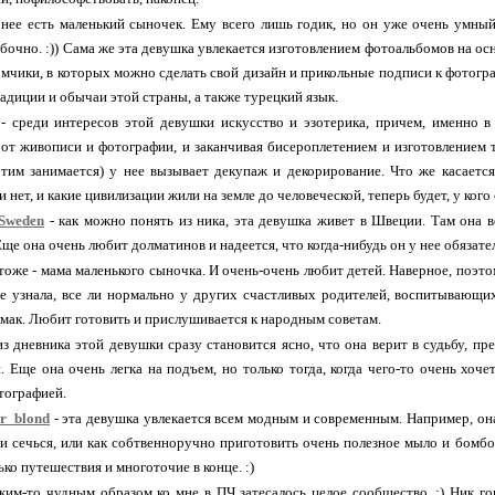
 нее есть маленький сыночек. Ему всего лишь годик, но он уже очень умный.
бочно. :)) Сама же эта девушка увлекается изготовлением фотоальбомов на осн
бомчики, в которых можно сделать свой дизайн и прикольные подписи к фотогр
радиции и обычаи этой страны, а также турецкий язык.
- среди интересов этой девушки искусство и эзотерика, причем, именно в 
 от живописи и фотографии, и заканчивая бисероплетением и изготовлением 
тим занимается) у нее вызывает декупаж и декорирование. Что же касается
 нет, и какие цивилизации жили на земле до человеческой, теперь будет, у кого 
Sweden
- как можно понять из ника, эта девушка живет в Швеции. Там она 
ще она очень любит долматинов и надеется, что когда-нибудь он у нее обязател
 тоже - мама маленького сыночка. И очень-очень любит детей. Наверное, поэт
е узнала, все ли нормально у других счастливых родителей, воспитывающи
мак. Любит готовить и прислушивается к народным советам.
из дневника этой девушки сразу становится ясно, что она верит в судьбу, пр
. Еще она очень легка на подъем, но только тогда, когда чего-то очень хоче
тографией.
er_blond
- эта девушка увлекается всем модным и современным. Например, она з
и сечься, или как собтвенноручно приготовить очень полезное мыло и бомбочк
ько путешествия и многоточие в конце. :)
ким-то чудным образом ко мне в ПЧ затесалось целое сообщество. :) Ник г