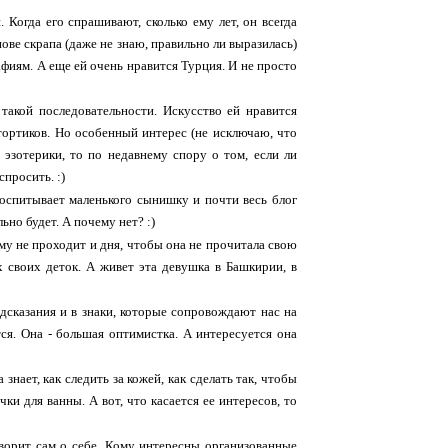
 Когда его спрашивают, сколько ему лет, он всегда
ове скрапа (даже не знаю, правильно ли выразилась)
афиям. А еще ей очень нравится Турция. И не просто
такой последовательности. Искусство ей нравится
тортиков. Но особенный интерес (не исключаю, что
 эзотерики, то по недавнему спору о том, если ли
спросить. :)
воспитывает маленького сынишку и почти весь блог
ьно будет. А почему нет? :)
ому не проходит и дня, чтобы она не прочитала свою
х своих деток. А живет эта девушка в Башкирии, в
едсказания и в знаки, которые сопровождают нас на
тся. Она - большая оптимистка. А интересуется она
нает, как следить за кожей, как сделать так, чтобы
и для ванны. А вот, что касается ее интересов, то
оворит сам о себе. Кому интересны организованные