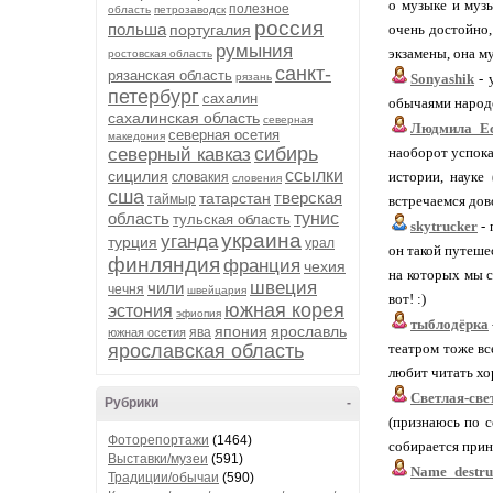
о музыке и муз
полезное
область
петрозаводск
россия
польша
португалия
очень достойно,
румыния
экзамены, она му
ростовская область
санкт-
рязанская область
рязань
Sonyashik
- 
петербург
сахалин
обычаями народо
сахалинская область
северная
Людмила_Е
северная осетия
македония
сибирь
северный кавказ
наоборот успока
ссылки
сицилия
истории, науке
словакия
словения
сша
тверская
татарстан
таймыр
встречаемся дов
область
тунис
тульская область
skytrucker
- 
украина
уганда
турция
урал
он такой путеше
финляндия
франция
чехия
на которых мы с
швеция
чили
чечня
швейцария
вот! :)
южная корея
эстония
эфиопия
тыблодёрка
япония
ярославль
ява
южная осетия
ярославская область
театром тоже вс
любит читать хо
Светлая-све
Рубрики
-
(признаюсь по с
Фоторепортажи
(1464)
собирается приня
Выставки/музеи
(591)
Name_destru
Традиции/обычаи
(590)