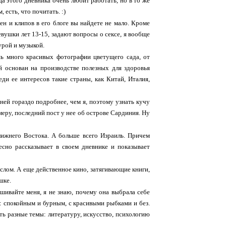
а этого дневника очень любит работать, но в то же
есть, что почитать. :)
ен и клипов в его блоге вы найдете не мало. Кроме
евушки лет 13-15, задают вопросы о сексе, я вообще
турой и музыкой.
нь много красивых фотографии цветущего сада, от
й основан на производстве полезных для здоровья
ди ее интересов такие страны, как Китай, Италия,
ей гораздо подробнее, чем я, поэтому узнать кучу
еру, последний пост у нее об острове Сардиния. Ну
лижнего Востока. А больше всего Израиль. Причем
есно рассказывает в своем дневнике и показывает
слом. А еще действенное кино, затягивающие книги,
шке.
шивайте меня, я не знаю, почему она выбрала себе
ым: спокойным и бурным, с красивыми рыбками и без.
ь разные темы: литературу, искусство, психологию