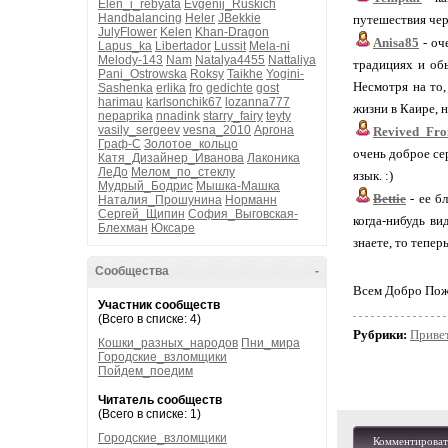
Elen_i_rebyata
Evgenij_Ruskich
Handbalancing
Heler
JBekkie
путешествия чер
JulyFlower
Kelen
Khan-Dragon
Anisa85
- оч
Lapus_ka
Libertador
Lussit
Mela-ni
Melody-143
Nam
Natalya4455
Nattaliya
традициях и обы
Pani_Ostrowska
Roksy
Taikhe
Yogini-
Несмотря на то,
Sashenka
erlika
fro
gedichte
gost
harimau
karlsonchik67
lozanna777
жизни в Каире, н
nepaprika
nnadink
starry_fairy
teyty
vasily_sergeev
vesna_2010
Аргона
Revived_Fr
Граф-С
Золотое_кольцо
очень доброе се
Катя_Дизайнер_Иванова
Лаконика
ЛеДо
Мелом_по_стеклу
язык. :)
Мудрый_Бодрис
Мышка-Машка
Bettie
- ее б
Наталия_Прошунина
Норманн
Сергей_Щипин
София_Выговская-
когда-нибудь ви
Блехман
Юксаре
знаете, то тепер
Сообщества
-
Всем Добро Пожа
Участник сообществ
(Всего в списке: 4)
Рубрики:
Приве
Кошки_разных_народов
Пни_мира
Городские_взломщики
Пойдем_поедим
Читатель сообществ
(Всего в списке: 1)
Городские_взломщики
Комментироват