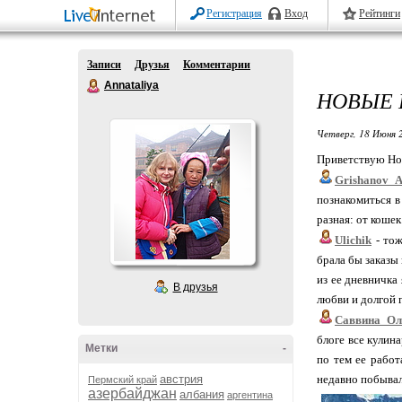
Регистрация
Вход
Рейтинги
Записи
Друзья
Комментарии
Annataliya
НОВЫЕ 
Четверг, 18 Июня 
Приветствую Но
Grishanov_
познакомиться в
разная: от кошек
Ulichik
- тож
брала бы заказы 
из ее дневничка
В друзья
любви и долгой 
Саввина_Ол
блоге все кулин
Метки
-
по тем ее работ
австрия
недавно побывал
Пермский край
азербайджан
албания
аргентина