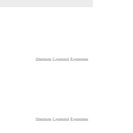
Ответить
С цитатой
В цитатник
Ответить
С цитатой
В цитатник