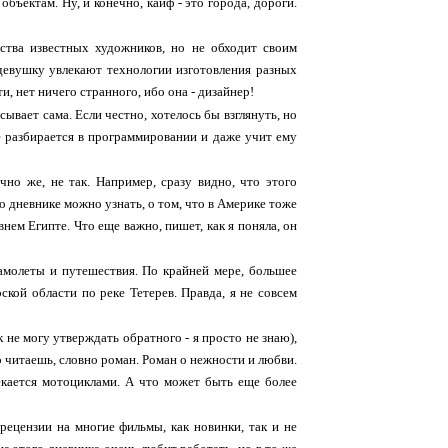
бъектам. Ну, и конечно, кайф - это города, дороги.
ства известных художников, но не обходит своим
девушку увлекают технологии изготовления разных
, нет ничего странного, ибо она - дизайнер!
ывает сама. Если честно, хотелось бы взглянуть, но
ще разбирается в программировании и даже учит ему
чно же, не так. Например, сразу видно, что этого
о дневнике можно узнать, о том, что в Америке тоже
нем Египте. Что еще важно, пишет, как я поняла, он
самолеты и путешествия. По крайней мере, большее
кой области по реке Тетерев. Правда, я не совсем
ак не могу утверждать обратного - я просто не знаю),
го читаешь, словно роман. Роман о нежности и любви.
лекается мотоциклами. А что может быть еще более
рецензии на многие фильмы, как новинки, так и не