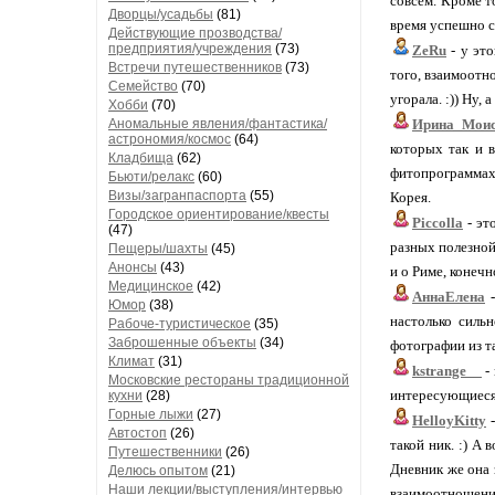
совсем. Кроме т
Дворцы/усадьбы
(81)
время успешно с
Действующие прозводства/
предприятия/учреждения
(73)
ZeRu
- у это
Встречи путешественников
(73)
того, взаимоотн
Семейство
(70)
угорала. :)) Ну,
Хобби
(70)
Аномальные явления/фантастика/
Ирина_Моис
астрономия/космос
(64)
которых так и 
Кладбища
(62)
фитопрограммах 
Бьюти/релакс
(60)
Визы/загранпаспорта
(55)
Корея.
Городское ориентирование/квесты
Piccolla
- эт
(47)
разных полезной
Пещеры/шахты
(45)
Анонсы
(43)
и о Риме, конечн
Медицинское
(42)
АннаЕлена
-
Юмор
(38)
настолько силь
Рабоче-туристическое
(35)
Заброшенные объекты
(34)
фотографии из 
Климат
(31)
kstrange__
-
Московские рестораны традиционной
интересующиеся 
кухни
(28)
Горные лыжи
(27)
HelloyKitty
-
Автостоп
(26)
такой ник. :) А
Путешественники
(26)
Дневник же она 
Делюсь опытом
(21)
Наши лекции/выступления/интервью
взаимоотношений