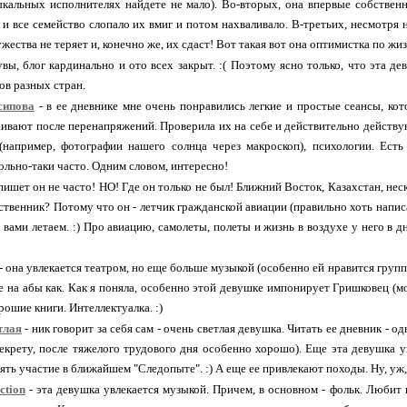
ыкальных исполнителях найдете не мало). Во-вторых, она впервые собствен
 и все семейство слопало их вмиг и потом нахваливало. В-третьих, несмотря н
жества не теряет и, конечно же, их сдаст! Вот такая вот она оптимистка по жиз
увы, блог кардинально и ото всех закрыт. :( Поэтому ясно только, что эта 
в разных стран.
сипова
- в ее дневнике мне очень понравились легкие и простые сеансы, кот
ивают после перенапряжений. Проверила их на себе и действительно действу
 (например, фотографии нашего солнца через макроскоп), психологии. Ест
ольно-таки часто. Одним словом, интересно!
пишет он не часто! НО! Где он только не был! Ближний Восток, Казахстан, нес
ственник? Потому что он - летчик гражданской авиации (правильно хоть напис
 вами летаем. :) Про авиацию, самолеты, полеты и жизнь в воздухе у него в 
- она увлекается театром, но еще больше музыкой (особенно ей нравится группа
е на абы как. Как я поняла, особенно этой девушке импонирует Гришковец (може
рошие книги. Интеллектуалка. :)
тлая
- ник говорит за себя сам - очень светлая девушка. Читать ее дневник - о
екрету, после тяжелого трудового дня особенно хорошо). Еще эта девушка у
ть участие в ближайшем "Следопыте". :) А еще ее привлекают походы. Ну, уж, 
ction
- эта девушка увлекается музыкой. Причем, в основном - фольк. Любит 