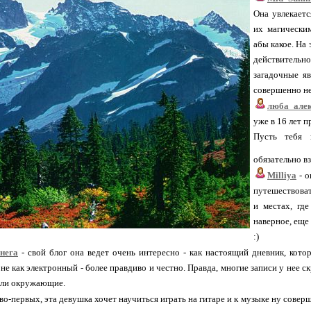
Она увлекаетс
их магически
абы какое. На
действительн
загадочные яв
совершенно н
люба_алек
уже в 16 лет 
Пусть тебя 
обязательно в
Milliya
- о
путешествоват
и местах, гд
наверное, еще
:)
нега
- свой блог она ведет очень интересно - как настоящий дневник, кото
не как электронный - более правдиво и честно. Правда, многие записи у нее ск
али окружающие.
 во-первых, эта девушка хочет научиться играть на гитаре и к музыке ну совер