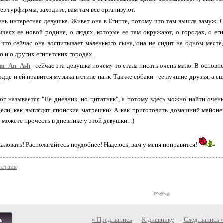
ез турфирмы, заходите, вам там все организуют.
ень интересная девушка. Живет она в Египте, потому что там вышла замуж. От
чаях ее новой родине, о людях, которые ее там окружают, о городах, о ег
 что сейчас она воспитывает маленького сына, она не сидит на одном месте
о и о других египетских городах.
om_An_Ash
- сейчас эта девушка почему-то стала писать очень мало. В основно
рдце и ей нравится музыка в стиле панк. Так же собаки - ее лучшие друзья, а 
лог называется "Не дневник, но цитатник", а потому здесь можно найти оче
дели, как выглядят японские матрешки? А как приготовить домашний майоне
ь можете прочесть в дневнике у этой девушки. :)
ловать! Располагайтесь поудобнее! Надеюсь, вам у меня понравится!
тствия
« Пред. запись
—
К дневнику
—
След. запись 
ь