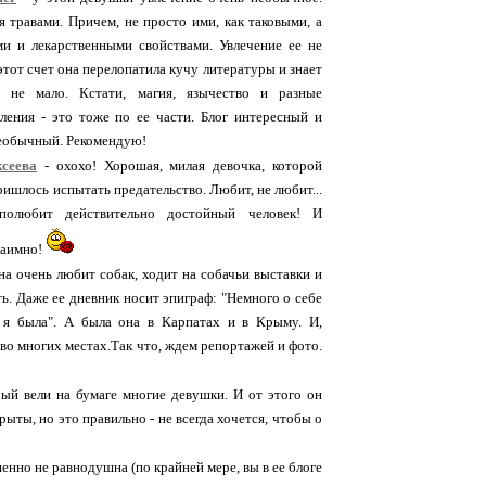
я травами. Причем, не просто ими, как таковыми, а
ми и лекарственными свойствами. Увлечение ее не
 этот счет она перелопатила кучу литературы и знает
о не мало. Кстати, магия, язычество и разные
ления - это тоже по ее части. Блог интересный и
еобычный. Рекомендую!
сеева
- охохо! Хорошая, милая девочка, которой
пришлось испытать предательство. Любит, не любит...
полюбит действительно достойный человек! И
заимно!
на очень любит собак, ходит на собачьи выставки и
ь. Даже ее дневник носит эпиграф: "Немного о себе
е я была". А была она в Карпатах и в Крыму. И,
 во многих местах.Так что, ждем репортажей и фото.
рый вели на бумаге многие девушки. И от этого он
рыты, но это правильно - не всегда хочется, чтобы о
шенно не равнодушна (по крайней мере, вы в ее блоге