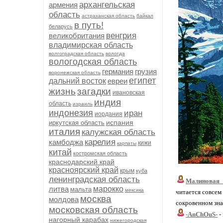
архангельская
армения
область
астраханская область
байкал
в путь!
беларусь
венгрия
великобритания
владимирская область
волгоградская область
вологда
вологодская область
германия
грузия
воронежская область
египет
дальний восток
евреи
жизнь
загадки
ивановская
индия
область
израиль
индонезия
иран
иордания
испания
иркутская область
италия
калужская область
карелия
камбоджа
кижи
карпаты
китай
костромская область
краснодарский край
красноярский край
крым
куба
ленинградская область
Малиновая_
литва
марокко
мальта
мексика
читается совсем 
москва
молдова
сокровенном зн
московская область
-AnChOuS-
-
нагорный карабах
нижегородская