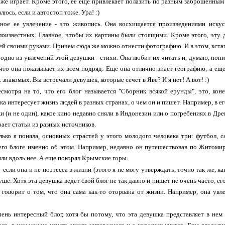
оже играет. Кроме этого, ее еще привлекает полазить по разным заброшенным о
люсь, если и автостоп тоже. Ура! :)
вное ее увлечение - это живопись. Она восхищается произведениями искус
лоизвестных. Главное, чтобы их картины были стоящими. Кроме этого, эту 
й своими руками. Причем сюда же можно отнести фотографию. И в этом, кстати
 одно из увлечений этой девушки - стихи. Она любит их читать и, думаю, попис
 что она показывает их всем подряд. Еще она отлично знает географию, а е
знакомых. Вы встречали девушек, которые сечет в Яве? И я нет! А вот! :)
смотря на то, что его блог называется "Сборник всякой ерунды", это, коне
ка интересует жизнь людей в разных странах, о чем он и пишет. Например, в ег
и (и не один), какое кино недавно сняли в Индонезии или о погребениях в Древ
рает статьи из разных источников.
лько я поняла, основных страстей у этого молодого человека три: футбол, 
его блоге именно об этом. Например, недавно он путешествовав по Житомирс
или вдоль нее. А еще покорял Крымские горы.
- если она и не поэтесса в жизни (этого я не могу утверждать, точно так же, к
уше. Хотя эта девушка ведет свой блог не так давно и пишет не очень часто, е
 говорит о том, что она сама как-то оторвана от жизни. Например, она ув
ень интересный блог, хотя бы потому, что эта девушка представляет в нем 