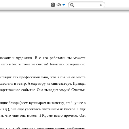
зыкант и художник. В с его работами вы можете
у него в блоге тоже не счесть! Тематики совершенно
глядят так профессионально, что я бы на ее месте
ешествия и театр. А еще игру на синтезаторе. Правда,
е ждет важное событие. Она выходит замуж! Счастья,
ие блюда (всем кулинарам на заметку, ага! - у нее в
т.д.), она еще увлеклась плетением из бисера. Судя
м, что еще она вяжет. :) Кроме всего прочего, Оля
er
- у этой девушки увлечение очень необычное.