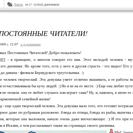
Авось
из (+ сутки) дневников
ПОСТОЯННЫЕ ЧИТАТЕЛИ!
2009 г. 12:07
+ в цитатник
вых Постоянных Читателей! Добро пожаловать!
ART
- в принципе, о многом говорит его ник. Этот молодой человек - му
 его дневнике. Но кроме того, есть у него и другая страсть - это видео! Его 
 до дивана - филиала Бермудского треугольника. :)
е человек творческий. Эта девушка умеет отлично вышивать, а ее работы вы
и осчастливливала бы кучу людей. :) Но я не на ее месте. :) Еще она любит пут
 я не поняла: она ее любит слушать или играет сама? Ну, и, наконец, в июне е
гармоничной семейной жизни!
я
- еще один творческий человек. Эта девушка мало того, что готовит потрясающ
арное даже по рубрикам разложено: блюда из птицы, блюда из рыбы, выпечка и 
ам, которые она выложила, начало очень даже впечатляющее. :) И это при то
а в Италии, о чем рассказывает также на страницах своего дневника.
Mid_Summ