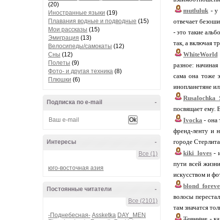
(20)
mutluluk
- у
Иностранные языки
(19)
Плавания водные и подводные
(15)
отвечает безоши
Мои рассказы
(15)
- это такие аль
Эмиграция
(13)
так, а включая т
Велосипеды/самокаты
(12)
WhiteWorld
Сны
(12)
Полеты
(9)
разное: начиная
Фото- и другая техника
(8)
сама она тоже э
Плюшки
(6)
инопланетяне или
Rusalochka_
Подписка по e-mail
-
посвящает ему. Е
Ivocka
- она
френд-ленту и н
городе Стерлита
Интересы
-
kiki_loves
- 
Все (1)
пути всей жизни
юго-восточная азия
искусством и фо
blond_forev
Постоянные читатели
-
волосы перестал
Все (2101)
там значатся тол
-Поднебесная-
Assketka
DAY_MEN
Temptur
- ка