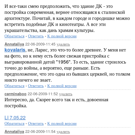
И все-таки смею предположить, что здание ДК - это
постройка современная, вернее относящаяся к сталинской
архитектуре. Почитай, в каждом городе и городишке можно
встретить подобные ДК и кинотеатры. А все эти
украшательства, как дань храмам культуры.
Обратиться
-
Ответить
-
К полной версии
22-06-2009-11:45
удалить
Annataliya
kovalaris
, не, Ларис, это что-то более древнее. У меня нет
на фото, но к нему есть более свежая пристройка с
выгравированной датой "1956". То есть, здание строилось
точно до войны, а вероятно, еще раньше. Есть
предположение, что это одна из бывших церквей, но толком
никто ничего не знает.
Обратиться
-
Ответить
-
К полной версии
22-06-2009-11:52
удалить
carminaboo
Интересно, да. Скорее всего так и есть, довоенная
постройка.
LI 7.05.22
Обратиться
-
Ответить
-
К полной версии
22-06-2009-11:54
удалить
Annataliya