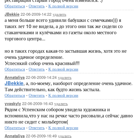
Обратиться
-
Ответить
-
К полной версии
22-06-2009-14:22
удалить
JBekkie
а меня больше всего удивили бабушки с семечками))) я
таких лет 10 не видела, а до этого они так же сидели со
стаканчиками и кулёчками из газеты около местного
торгового центра...
но в таких городах какая-то застывшая жизнь, хотя это не
очень удачное определение.
Успеснкий собор очень красивый!!!
Обратиться
-
Ответить
-
К полной версии
22-06-2009-14:24
удалить
Annataliya
JBekkie
, а, по-моему, наоборот определение очень удачное.
Там действительно, как будто жизнь застыла.
Обратиться
-
Ответить
-
К полной версии
22-06-2009-16:43
удалить
yvaskyly
Рядом с Успенским собором увидела художника и
вспомнила,что у нас на речке часто рисовали,а сейчас давно
никто не сидит с мольбертом(
Обратиться
-
Ответить
-
К полной версии
22-06-2009-16:49
удалить
Annataliya