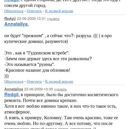
совсем другой город.
Обратиться
-
Ответить
-
К полной версии
22-06-2009-13:31
удалить
Redgii
Annataliya
,
он будет "прежним" , а сейчас что?- разруха. ((( ( я про
купеческие домики, разумеется)
Это , как в "Гудзонском ястребе":
-Зачем они держат здесь все эти развалины?
-Это называется "руины".
-Красивое назание для обломков!
)))
Обратиться
-
Ответить
-
К полной версии
22-06-2009-13:35
удалить
Annataliya
Redgii
, в принципе, было бы достаточно косметического
ремонта. Почти все домики крепкие.
Хотя я вот люблю именно такие, в них что-то такое есть,
атмосферное.
А взять, к примеру, Коломну. Там очень красиво, тоже ее
очень люблю. Но по-другому. А все потому, что после
реставрации старый город очень изменился. :)