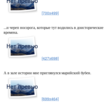
[700x499]
...и череп носорога, которые тут водились в доисторические
времена.
[427x698]
А в зале истории мне приглянулся марийский бубен.
[699x464]