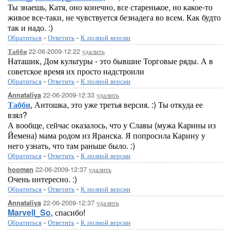
Ты знаешь, Катя, оно конечно, все старенькое, но какое-то
живое все-таки, не чувствуется безнадега во всем. Как будто
так и надо. :)
Обратиться
-
Ответить
-
К полной версии
22-06-2009-12:22
удалить
Табби
Наташик, Дом культуры - это бывшие Торговые ряды. А в
советское время их просто надстроили
Обратиться
-
Ответить
-
К полной версии
22-06-2009-12:33
удалить
Annataliya
Табби
, Антошка, это уже третья версия. :) Ты откуда ее
взял?
А вообще, сейчас оказалось, что у Славы (мужа Карины из
Йемена) мама родом из Яранска. Я попросила Карину у
него узнать, что там раньше было. :)
Обратиться
-
Ответить
-
К полной версии
22-06-2009-12:37
удалить
hooman
Очень интересно. :)
Обратиться
-
Ответить
-
К полной версии
22-06-2009-12:37
удалить
Annataliya
Marvell_So
, спасибо!
Обратиться
-
Ответить
-
К полной версии