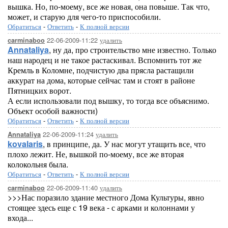
вышка. Но, по-моему, все же новая, она повыше. Так что,
может, и старую для чего-то приспособили.
Обратиться
-
Ответить
-
К полной версии
22-06-2009-11:22
удалить
carminaboo
Annataliya
, ну да, про строительство мне известно. Только
наш народец и не такое растаскивал. Вспомнить тот же
Кремль в Коломне, подчистую два прясла растащили
аккурат на дома, которые сейчас там и стоят в районе
Пятницких ворот.
А если использовали под вышку, то тогда все объяснимо.
Объект особой важности)
Обратиться
-
Ответить
-
К полной версии
22-06-2009-11:24
удалить
Annataliya
kovalaris
, в принципе, да. У нас могут утащить все, что
плохо лежит. Не, вышкой по-моему, все же вторая
колокольня была.
Обратиться
-
Ответить
-
К полной версии
22-06-2009-11:40
удалить
carminaboo
>>>Нас поразило здание местного Дома Культуры, явно
стоящее здесь еще с 19 века - с арками и колоннами у
входа...