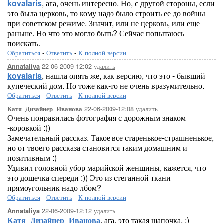
kovalaris
, ага, очень интересно. Но, с другой стороны, если
это была церковь, то кому надо было строить ее до войны
при советском режиме. Значит, или не церковь, или еще
раньше. Но что это могло быть? Сейчас попытаюсь
поискать.
Обратиться
-
Ответить
-
К полной версии
22-06-2009-12:02
удалить
Annataliya
kovalaris
, нашла опять же, как версию, что это - бывший
купеческий дом. Но тоже как-то не очень вразумительно.
Обратиться
-
Ответить
-
К полной версии
22-06-2009-12:08
удалить
Катя_Дизайнер_Иванова
Очень понравилась фотография с дорожным знаком
-коровкой :))
Замечательный рассказ. Такое все старенькое-страшненькое,
но от твоего рассказа становится таким домашним и
позитивным :)
Удивил головной убор марийской женщины, кажется, что
это дощечка спереди :)) Это из стеганной ткани
прямоугольник надо лбом?
Обратиться
-
Ответить
-
К полной версии
22-06-2009-12:12
удалить
Annataliya
Катя_Дизайнер_Иванова
, ага, это такая шапочка. :)