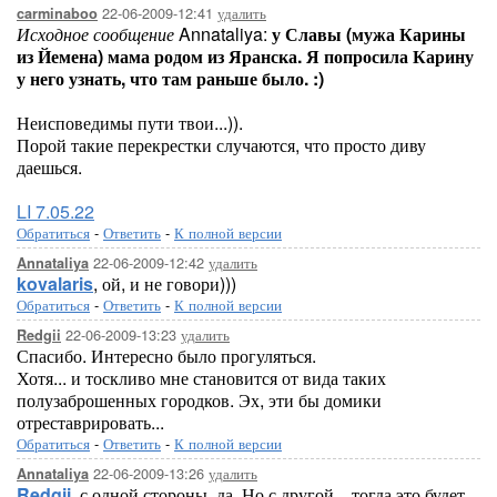
22-06-2009-12:41
удалить
carminaboo
Исходное сообщение
Annataliya:
у Славы (мужа Карины
из Йемена) мама родом из Яранска. Я попросила Карину
у него узнать, что там раньше было. :)
Неисповедимы пути твои...)).
Порой такие перекрестки случаются, что просто диву
даешься.
LI 7.05.22
Обратиться
-
Ответить
-
К полной версии
22-06-2009-12:42
удалить
Annataliya
kovalaris
, ой, и не говори)))
Обратиться
-
Ответить
-
К полной версии
22-06-2009-13:23
удалить
Redgii
Спасибо. Интересно было прогуляться.
Хотя... и тоскливо мне становится от вида таких
полузаброшенных городков. Эх, эти бы домики
отреставрировать...
Обратиться
-
Ответить
-
К полной версии
22-06-2009-13:26
удалить
Annataliya
Redgii
, с одной стороны, да. Но с другой... тогда это будет