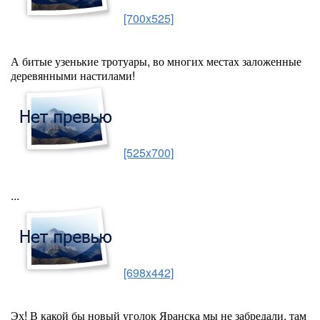
[700x525]
А битые узенькие тротуары, во многих местах заложенные
деревянными настилами!
[525x700]
...
[698x442]
Эх! В какой бы новый уголок Яранска мы не забредали, там