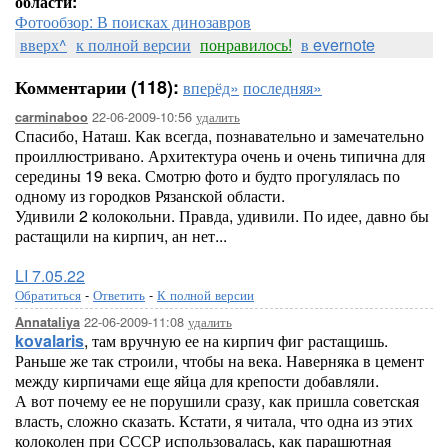
области:
Фотообзор: В поисках динозавров
вверх^
к полной версии
понравилось!
в evernote
Комментарии (118):
вперёд»
последняя»
22-06-2009-10:56
удалить
carminaboo
Спасибо, Наташ. Как всегда, познавательно и замечательно
проиллюстривано. Архитектура очень и очень типична для
середины 19 века. Смотрю фото и будто прогулялась по
одному из городков Рязанской области.
Удивили 2 колокольни. Правда, удивили. По идее, давно бы
растащили на кирпич, ан нет...
LI 7.05.22
Обратиться
-
Ответить
-
К полной версии
22-06-2009-11:08
удалить
Annataliya
kovalaris
, там вручную ее на кирпич фиг растащишь.
Раньше же так строили, чтобы на века. Наверняка в цемент
между кирпичами еще яйца для крепости добавляли.
А вот почему ее не порушили сразу, как пришла советская
власть, сложно сказать. Кстати, я читала, что одна из этих
колоколен при СССР использовалась, как парашютная