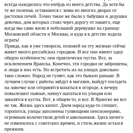
всегда находилось что-нибудь из моего детства. Да хотя бы
те же поленья, оставшиеся с зимы во многих дворах от
растопки печей. Точно такие же были у бабушки и дедушки
девочки, дом которых стоял через дорогу от нашего, еще
когда мы сами жили в небольшой деревушке на границе
Московской области и Москвы, и куда я в детстве ходила
играть!
Правда, как я уже говорила, похожей на эту жизнью сейчас
живет много российских городков. И все они имеют одну
общую особенность: они практически пусты. Все, за
исключением Яранска. Конечно, эти городки не заброшены,
и люди в них есть. Но встретить их на улицах довольно-
таки сложно. Народ не гуляет, как это бывало раньше. В
лучшем случае с работы зайдут в магазин, выйдут посидеть
на лавочке или отправятся копаться в огороде, к вечеру
повылезают пьяные, начнут шататься по улицам или
завалятся в кусты. Вот, в общем-то, и все. В Яранске же все
не так. Жизнь здесь кипит. Днем народ куда-то спешит,
торопится, улицы заполнены гуляющими пенсионерами,
огромным количеством детей и школьников. Здесь ничего
не изменилось с советских времен, и стиль жизни остался
прежним.