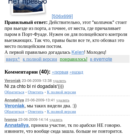
[506x699]
Правильный ответ:
Действительно, этот "колпачок" стоит
при выезде из порта, а точнее, от места, где причаливает
паром в Порт-Фуаде. Нужен он для полицейского контроля
выезжающих. Так что, правы были все те, кто обозвал это
место полицейским постом.
А первой правильно догадалась
Kelen
! Молодец!
вверх^
к полной версии
понравилось!
в evernote
Комментарии (40):
«первая
«назад
23-06-2009-13:38
удалить
Veroniak
Ni za chto bi ni dogadals'))))
Обратиться
-
Ответить
-
К полной версии
23-06-2009-13:41
удалить
Annataliya
Veroniak
, мы таких видели два. :))
Обратиться
-
Ответить
-
К полной версии
23-06-2009-14:14
удалить
Ivonna
Annataliya
, приняла участие, тк по арабски НЕ говорю.
извините, что вообще сюда зашла. больше не повторится.