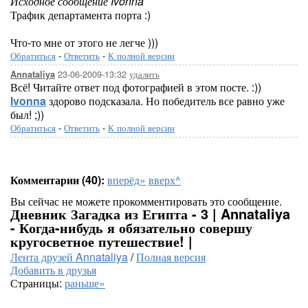
Исходное сообщение Ivonna
Трафик департамента порта :)
Что-то мне от этого не легче )))
Обратиться
-
Ответить
-
К полной версии
23-06-2009-13:32
удалить
Annataliya
Всё! Читайте ответ под фотографией в этом посте. :))
Ivonna
здорово подсказала. Но победитель все равно уже
был! ;))
Обратиться
-
Ответить
-
К полной версии
Комментарии (40):
вперёд»
вверх^
Вы сейчас не можете прокомментировать это сообщение.
Дневник Загадка из Египта - 3 | Annataliya
- Когда-нибудь я обязательно совершу
кругосветное путешествие! |
Лента друзей Annataliya
/
Полная версия
Добавить в друзья
Страницы:
раньше»