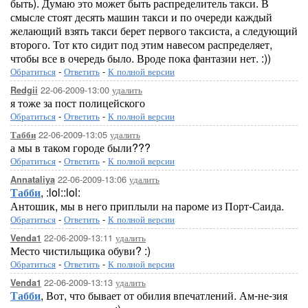
быть). Думаю это может быть распределитель такси. В
смысле стоят десять машин такси и по очереди каждый
желающий взять такси берет первого таксиста, а следующий
второго. Тот кто сидит под этим навесом распределяет,
чтобы все в очередь было. Вроде пока фантазии нет. :))
Обратиться
-
Ответить
-
К полной версии
22-06-2009-13:00
удалить
Redgii
я тоже за пост полицейского
Обратиться
-
Ответить
-
К полной версии
22-06-2009-13:05
удалить
Табби
а мы в таком городе были???
Обратиться
-
Ответить
-
К полной версии
22-06-2009-13:06
удалить
Annataliya
Табби
, :lol::lol:
Антошик, мы в него приплыли на пароме из Порт-Саида.
Обратиться
-
Ответить
-
К полной версии
22-06-2009-13:11
удалить
Venda1
Место чистильщика обуви? :)
Обратиться
-
Ответить
-
К полной версии
22-06-2009-13:13
удалить
Venda1
Табби
, Вот, что бывает от обилия впечатлений. Ам-не-зия