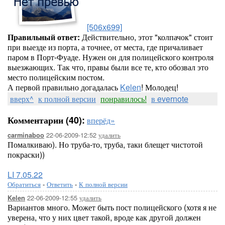
[506x699]
Правильный ответ:
Действительно, этот "колпачок" стоит
при выезде из порта, а точнее, от места, где причаливает
паром в Порт-Фуаде. Нужен он для полицейского контроля
выезжающих. Так что, правы были все те, кто обозвал это
место полицейским постом.
А первой правильно догадалась
Kelen
! Молодец!
вверх^
к полной версии
понравилось!
в evernote
Комментарии (40):
вперёд»
22-06-2009-12:52
удалить
carminaboo
Помалкиваю). Но труба-то, труба, таки блещет чистотой
покраски))
LI 7.05.22
Обратиться
-
Ответить
-
К полной версии
22-06-2009-12:55
удалить
Kelen
Вариантов много. Может быть пост полицейского (хотя я не
уверена, что у них цвет такой, вроде как другой должен