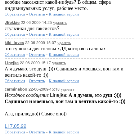
вообще массажист какой-нибудь? В общем. сфера
индивидуальных услуг, рабочее место.
Обратиться
-
Ответить
-
К полной версии
22-06-2009-14:25
удалить
JBekkie
стульчики для таксистов?
Обратиться
-
Ответить
-
К полной версии
22-06-2009-15:07
удалить
kiki_loves
это сушилка для головы хДД которая в салонах
Обратиться
-
Ответить
-
К полной версии
22-06-2009-15:17
удалить
Linejka
А я думаю, это душ :)))) Садишься и моешься, вон там и
вентиль какой-то :)))
Обратиться
-
Ответить
-
К полной версии
22-06-2009-15:18
удалить
carminaboo
Исходное сообщение
Linejka:
А я думаю, это душ :))))
Садишься и моешься, вон там и вентиль какой-то :)))
Ага, прилюдно)) Самое оно))
LI 7.05.22
Обратиться
-
Ответить
-
К полной версии