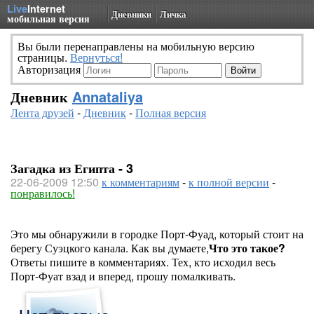
Live
Internet
Дневники
Личка
мобильная версия
Вы были перенаправлены на мобильную версию
страницы.
Вернуться!
Авторизация
Дневник
Annataliya
Лента друзей
-
Дневник
-
Полная версия
Загадка из Египта - 3
22-06-2009 12:50
к комментариям
-
к полной версии
-
понравилось!
Это мы обнаружили в городке Порт-Фуад, который стоит на
берегу Суэцкого канала. Как вы думаете,
Что это такое?
Ответы пишите в комментариях. Тех, кто исходил весь
Порт-Фуат взад и вперед, прошу помалкивать.