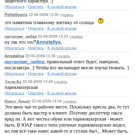
защитного характера. :)
Обратиться
-
Ответить
-
К полной версии
22-06-2009-13:30
удалить
PetiteSouris
это памятник пляжному зонтику от солнца
Обратиться
-
Ответить
-
К полной версии
22-06-2009-13:33
удалить
ощущение_любви
ну так что это?
Annataliya
,
Обратиться
-
Ответить
-
К полной версии
22-06-2009-13:36
удалить
Annataliya
ощущение_любви
, правильный ответ будет, наверное,
послезавтра. :) Чтобы все желающие могли поучаствовать. :)
Обратиться
-
Ответить
-
К полной версии
22-06-2009-13:40
удалить
Эдель-Ка
парикмахерская
Обратиться
-
Ответить
-
К полной версии
22-06-2009-14:04
удалить
Павел_Декарт
Это явно чьё-то рабочее место. Поскольку кресла два, то тут
должны быть мастер и клиент. Поэтому диспетчер такси
вряд ли. А вот чистка обуви или парикмахерская - может
быть. В ЮАР такого типа уличные парикмахерские видел,
но там всё-таки навес какой-то и столик был... Может быть,