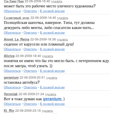
22-06-2009-16:40
удалить
Ти-Линг-Чин
может быть это рабочее место уличного художника?
Обратиться
-
Ответить
-
К полной версии
22-06-2009-16:45
удалить
Солнечный_пупс
Полицейская шапочка, наверное. Типа, тут должны
дежурить либо менты, либо спасатели какие-нить...
Обратиться
-
Ответить
-
К полной версии
22-06-2009-18:38
удалить
Annet_La_Reina
сидение от карусели или пляжный душ!
Обратиться
-
Ответить
-
К полной версии
22-06-2009-18:40
удалить
Aliciya
понятия не имею что бы это могло быть. с нетерпением жду
после завтра, чтоб узнать :))
Обратиться
-
Ответить
-
К полной версии
22-06-2009-20:51
удалить
geranium
остановка автобуса?
Обратиться
-
Ответить
-
К полной версии
22-06-2009-21:24
удалить
Veroniak
Вот я тоже думаю как
geranium
, )
Обратиться
-
Ответить
-
К полной версии
22-06-2009-23:16
удалить
Ki_Rin