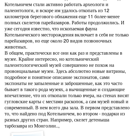
Котельничем стали активно работать археологи и
палеонтологи, и вскоре им удалось откопать из 12
километров берегового обнажения еще 11 более-менее
полных скелетов парейазавров. Работы продолжились. И
уже сегодня известно, что ископаемая фауна
Котельнического месторождения включает в себя не только
парейазавров, но еще около 20 видов позвоночных
животных.
В общем, практически все они как раз и представлены в
музее. Крайне интересно, но котельнический
палеонтологический музей совершенно не похож на
провонциальные музеи. Здесь абсолютно новые витрины,
подробное и понятное описание экспонатов, сами
экспонаты не запыленные и заброшенные, как это часто
бывает в такого рода музеях, а вычищенные и создающие
впечатление, что их откопали только вчера, на стенах висят
гугловские карты с местами раскопок, а сам музей новый и
современный. В нем всего два зала. В первом представлено
то, что найдено под Котельничем, во втором - подарки из
разных других стран. Например, скелет детеныша
тарбозавра из Монголии..,