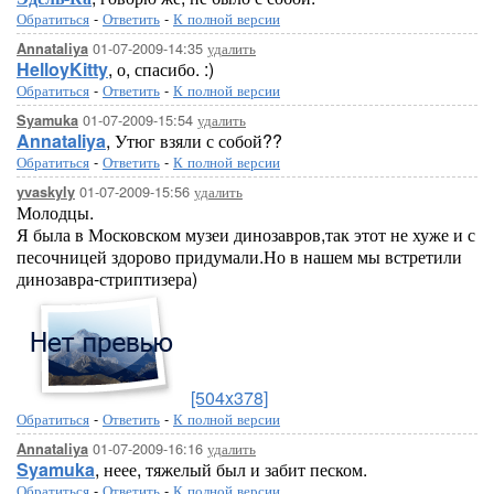
Обратиться
-
Ответить
-
К полной версии
01-07-2009-14:35
удалить
Annataliya
HelloyKitty
, о, спасибо. :)
Обратиться
-
Ответить
-
К полной версии
01-07-2009-15:54
удалить
Syamuka
Annataliya
, Утюг взяли с собой??
Обратиться
-
Ответить
-
К полной версии
01-07-2009-15:56
удалить
yvaskyly
Молодцы.
Я была в Московском музеи динозавров,так этот не хуже и с
песочницей здорово придумали.Но в нашем мы встретили
динозавра-стриптизера)
[504x378]
Обратиться
-
Ответить
-
К полной версии
01-07-2009-16:16
удалить
Annataliya
Syamuka
, неее, тяжелый был и забит песком.
Обратиться
-
Ответить
-
К полной версии