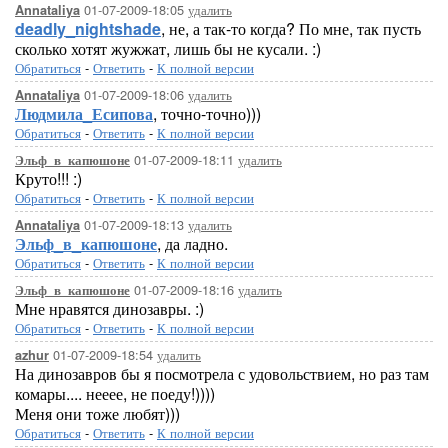
01-07-2009-18:05
удалить
Annataliya
deadly_nightshade
, не, а так-то когда? По мне, так пусть
сколько хотят жужжат, лишь бы не кусали. :)
Обратиться
-
Ответить
-
К полной версии
01-07-2009-18:06
удалить
Annataliya
Людмила_Есипова
, точно-точно)))
Обратиться
-
Ответить
-
К полной версии
01-07-2009-18:11
удалить
Эльф_в_капюшоне
Круто!!! :)
Обратиться
-
Ответить
-
К полной версии
01-07-2009-18:13
удалить
Annataliya
Эльф_в_капюшоне
, да ладно.
Обратиться
-
Ответить
-
К полной версии
01-07-2009-18:16
удалить
Эльф_в_капюшоне
Мне нравятся динозавры. :)
Обратиться
-
Ответить
-
К полной версии
01-07-2009-18:54
удалить
azhur
На динозавров бы я посмотрела с удовольствием, но раз там
комары.... нееее, не поеду!))))
Меня они тоже любят)))
Обратиться
-
Ответить
-
К полной версии