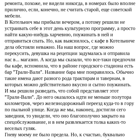
ремонта, похоже, не видели никогда, в номерах было вполне
прилично, если, конечно, не считать старой, еще советской
мебели.
В Котельнич мы прибыли вечером, а потому решили не
устраивать себе в этот день культурную программу, а просто
найти какую-нибудь харчевню, поужинать в ней и
отправиться спать. Но, как выяснилось, с кафе в Котельниче
дела обстояли неважно. На наш вопрос, где можно
перекусить, девушка на рецепции задумалась и отправила
нас в... магазин. А когда мы сказали, что все-таки предпочли
бы кафе, вспомнила, что в районе городского стадиона есть
бар "Трали-Вали". Название бара мне понравилось. Обычно
такие имена дают разного рода трактирам и тавернам, в
которых можно действительно вкусно и сытно поужинать.
И мы решили разведать, что собой представляет этот
"Трали-Вали". До него оказалось идти не меньше полутора
километров, через железнодорожный переезд куда-то в гору
по пыльной улице. Когда же мы, наконец, достигли сего
заведния, то увидели, что оно благополучно закрыто на
спецобслуживание, и в нем развлекается толка каких-то
веселых гуляк.
Гневу моему не было предела. Но, к счастью, буквально