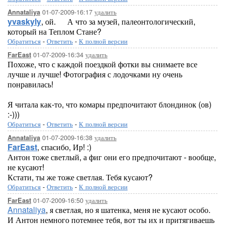
01-07-2009-16:17
удалить
Annataliya
yvaskyly
, ой.
А что за музей, палеонтологический,
который на Теплом Стане?
Обратиться
-
Ответить
-
К полной версии
01-07-2009-16:34
удалить
FarEast
Похоже, что с каждой поездкой фотки вы снимаете все
лучше и лучше! Фотография с лодочками ну очень
понравилась!
Я читала как-то, что комары предпочитают блондинок (ов)
:-)))
Обратиться
-
Ответить
-
К полной версии
01-07-2009-16:38
удалить
Annataliya
FarEast
, спасибо, Ир! :)
Антон тоже светлый, а фиг они его предпочитают - вообще,
не кусают!
Кстати, ты же тоже светлая. Тебя кусают?
Обратиться
-
Ответить
-
К полной версии
01-07-2009-16:50
удалить
FarEast
Annataliya
, я светлая, но я шатенка, меня не кусают особо.
И Антон немного потемнее тебя, вот ты их и притягиваешь