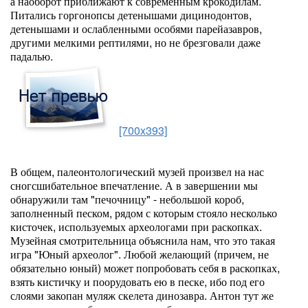
а наоборот приближают к современным крокодилам.
Питались горгонопсы детенышами дицинодонтов,
детенышами и ослабленными особями парейазавров,
другими мелкими рептилями, но не брезговали даже
падалью.
[700x393]
В общем, палеонтологический музей произвел на нас
сногсшибательное впечатление. А в завершении мы
обнаружили там "печочницу" - небольшой короб,
заполненный песком, рядом с которым стояло несколько
кисточек, используемых археологами при раскопках.
Музейная смотрительница объяснила нам, что это такая
игра "Юный археолог". Любой желающий (причем, не
обязательно юный) может попробовать себя в раскопках,
взять кистичку и поорудовать ею в песке, ибо под его
слоями закопан муляж скелета динозавра. Антон тут же