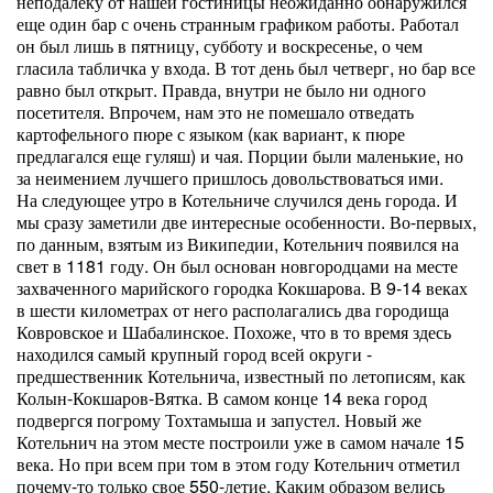
неподалеку от нашей гостиницы неожиданно обнаружился
еще один бар с очень странным графиком работы. Работал
он был лишь в пятницу, субботу и воскресенье, о чем
гласила табличка у входа. В тот день был четверг, но бар все
равно был открыт. Правда, внутри не было ни одного
посетителя. Впрочем, нам это не помешало отведать
картофельного пюре с языком (как вариант, к пюре
предлагался еще гуляш) и чая. Порции были маленькие, но
за неимением лучшего пришлось довольствоваться ими.
На следующее утро в Котельниче случился день города. И
мы сразу заметили две интересные особенности. Во-первых,
по данным, взятым из Википедии, Котельнич появился на
свет в 1181 году. Он был основан новгородцами на месте
захваченного марийского городка Кокшарова. В 9-14 веках
в шести километрах от него располагались два городища
Ковровское и Шабалинское. Похоже, что в то время здесь
находился самый крупный город всей округи -
предшественник Котельнича, известный по летописям, как
Колын-Кокшаров-Вятка. В самом конце 14 века город
подвергся погрому Тохтамыша и запустел. Новый же
Котельнич на этом месте построили уже в самом начале 15
века. Но при всем при том в этом году Котельнич отметил
почему-то только свое 550-летие. Каким образом велись