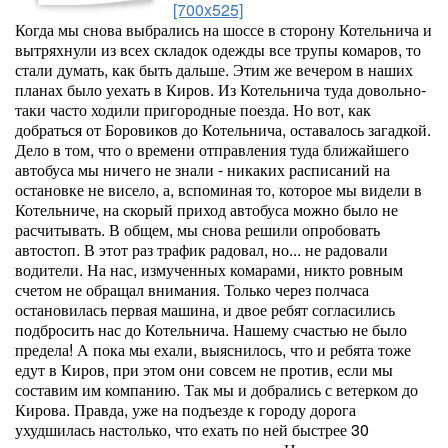
[700x525]
Когда мы снова выбрались на шоссе в сторону Котельнича и
вытряхнули из всех складок одежды все трупы комаров, то
стали думать, как быть дальше. Этим же вечером в наших
планах было уехать в Киров. Из Котельнича туда довольно-
таки часто ходили пригородные поезда. Но вот, как
добраться от Боровиков до Котельнича, оставалось загадкой.
Дело в том, что о времени отправления туда ближайшего
автобуса мы ничего не знали - никаких расписаний на
остановке не висело, а, вспоминая то, которое мы видели в
Котельниче, на скорый приход автобуса можно было не
расчитывать. В общем, мы снова решили опробовать
автостоп. В этот раз трафик радовал, но... не радовали
водители. На нас, измученных комарами, никто ровным
счетом не обращал внимания. Только через полчаса
остановилась первая машина, и двое ребят согласились
подбросить нас до Котельнича. Нашему счастью не было
предела! А пока мы ехали, выяснилось, что и ребята тоже
едут в Киров, при этом они совсем не против, если мы
составим им компанию. Так мы и добрались с ветерком до
Кирова. Правда, уже на подъезде к городу дорога
ухудшилась настолько, что ехать по ней быстрее 30