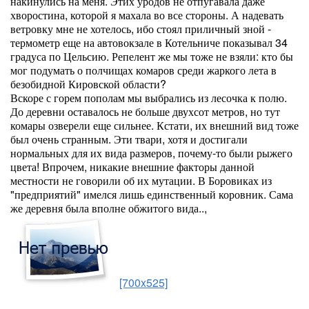
накинулись на меня. Этих уродов не отпугавала даже
хворостина, которой я махала во все стороны. А надевать
ветровку мне не хотелось, ибо стоял приличный зной -
термометр еще на автовокзале в Котельниче показывал 34
градуса по Цельсию. Репелент же мы тоже не взяли: кто бы
мог подумать о полчищах комаров среди жаркого лета в
безобидной Кировской области?
Вскоре с горем пополам мы выбрались из лесочка к полю.
До деревни оставалось не больше двухсот метров, но тут
комары озверели еще сильнее. Кстати, их внешний вид тоже
был очень странным. Эти твари, хотя и достигали
нормальных для их вида размеров, почему-то были рыжего
цвета! Впрочем, никакие внешние факторы данной
местности не говорили об их мутации. В Боровиках из
"предприятий" имелся лишь единственный коровник. Сама
же деревня была вполне обжитого вида..,
[700x525]