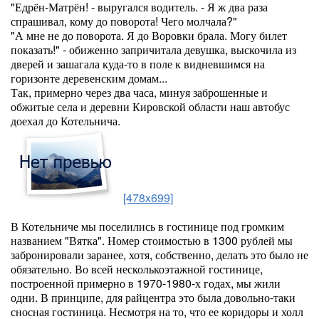
"Едрён-Матрён! - выругался водитель. - Я ж два раза
спрашивал, кому до поворота! Чего молчала?"
"А мне не до поворота. Я до Воровки брала. Могу билет
показать!" - обиженно запричитала девушка, выскочила из
дверей и зашагала куда-то в поле к видневшимся на
горизонте деревенским домам...
Так, примерно через два часа, минуя заброшенные и
обжитые села и деревни Кировской области наш автобус
доехал до Котельнича.
[478x699]
В Котельниче мы поселились в гостинице под громким
названием "Вятка". Номер стоимостью в 1300 рублей мы
забронировали заранее, хотя, собственно, делать это было не
обязательно. Во всей несколькоэтажной гостинице,
построенной примерно в 1970-1980-х годах, мы жили
одни. В принципе, для райцентра это была довольно-таки
сносная гостиница. Несмотря на то, что ее коридоры и холл