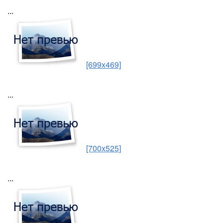
...
[699x469]
...
[700x525]
...