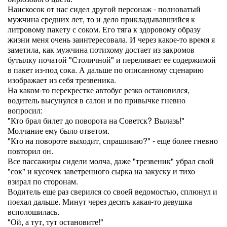
Наискосок от нас сидел другой персонаж - полноватый
мужчина средних лет, то и дело прикладывавшийся к
литровому пакету с соком. Его тяга к здоровому образу
жизни меня очень заинтересовала. И через какое-то время я
заметила, как мужчина потихому достает из закромов
бутылку початой "Столичной" и переливает ее содержимой
в пакет из-под сока. А дальше по описанному сценарию
изображает из себя трезвеника.
На каком-то перекрестке автобус резко остановился,
водитель высунулся в салон и по привычке гневно
вопросил:
"Кто брал билет до поворота на Советск? Вылазь!"
Молчание ему было ответом.
"Кто на повороте выходит, спрашиваю?" - еще более гневно
повторил он.
Все пассажиры сидели молча, даже "трезвеник" убрал свой
"сок" и кусочек заветренного сырка на закуску и тихо
взирал по сторонам.
Водитель еще раз сверился со своей ведомостью, сплюнул и
поехал дальше. Минут через десять какая-то девушка
всполошилась.
"Ой, а тут, тут остановите!"