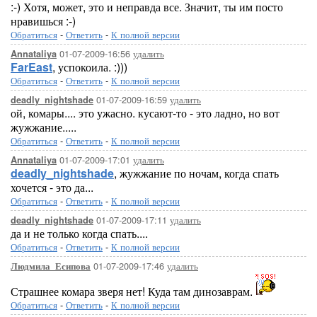
:-) Хотя, может, это и неправда все. Значит, ты им посто
нравишься :-)
Обратиться
-
Ответить
-
К полной версии
01-07-2009-16:56
удалить
Annataliya
FarEast
, успокоила. :)))
Обратиться
-
Ответить
-
К полной версии
01-07-2009-16:59
удалить
deadly_nightshade
ой, комары.... это ужасно. кусают-то - это ладно, но вот
жужжание.....
Обратиться
-
Ответить
-
К полной версии
01-07-2009-17:01
удалить
Annataliya
deadly_nightshade
, жужжание по ночам, когда спать
хочется - это да...
Обратиться
-
Ответить
-
К полной версии
01-07-2009-17:11
удалить
deadly_nightshade
да и не только когда спать....
Обратиться
-
Ответить
-
К полной версии
01-07-2009-17:46
удалить
Людмила_Есипова
Страшнее комара зверя нет! Куда там динозаврам.
Обратиться
-
Ответить
-
К полной версии