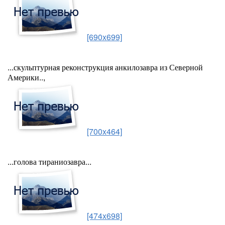
[690x699]
...скульптурная реконструкция анкилозавра из Северной
Америки..,
[700x464]
...голова тираниозавра...
[474x698]