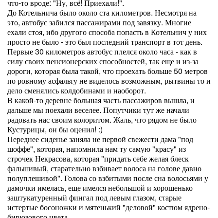
что-то вроде: "Ну, всё! Приехали!".
До Котельнича было около ста километров. Несмотря на
это, автобус забился пассажирами под завязку. Многие
ехали стоя, ибо другого способа попасть в Котельнич у них
просто не было - это был последний транспорт в тот день.
Первые 30 километров автобус плелся около часа - как в
силу своих пенсионерских способностей, так еще и из-за
дороги, которая была такой, что проехать больше 50 метров
по ровному асфальту не виделось возможным, рытвины то и
дело сменялись колдобинами и наоборот.
В какой-то деревне большая часть пассажиров вышла, и
дальше мы поехали веселее. Попутчики тут же начали
радовать нас своим колоритом. Жаль, что рядом не было
Кустурицы, он бы оценил! :)
Переднее сиденье заняла не первой свежести дама "под
шоффе", которая, напомнила нам ту самую "красу" из
строчек Некрасова, которая "придать себе желая блеск
фальшивый, старательно взбивает волоса на голове давно
полуплешивой". Голова со взбитыми после сна волосьями у
дамочки имелась, еще имелся небольшой и хорошенько
заштукатуренный фингал под левым глазом, старые
истертые босоножки и мятенький "деловой" костюм ядрено-
бирюзового цвета.