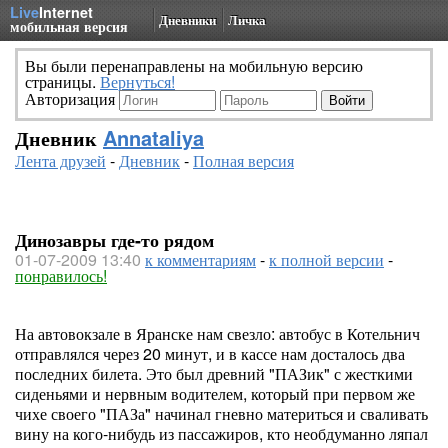
Live
Internet
Дневники
Личка
мобильная версия
Вы были перенаправлены на мобильную версию
страницы.
Вернуться!
Авторизация
Дневник
Annataliya
Лента друзей
-
Дневник
-
Полная версия
Динозавры где-то рядом
01-07-2009 13:40
к комментариям
-
к полной версии
-
понравилось!
На автовокзале в Яранске нам свезло: автобус в Котельнич
отправлялся через 20 минут, и в кассе нам досталось два
последних билета. Это был древний "ПАЗик" с жесткими
сиденьями и нервным водителем, который при первом же
чихе своего "ПАЗа" начинал гневно материться и сваливать
вину на кого-нибудь из пассажиров, кто необдуманно ляпал