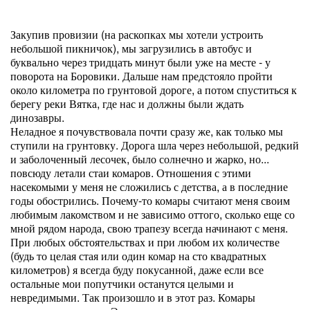
Закупив провизии (на раскопках мы хотели устроить
небольшой пикничок), мы загрузились в автобус и
буквально через тридцать минут были уже на месте - у
поворота на Боровики. Дальше нам предстояло пройти
около километра по грунтовой дороге, а потом спуститься к
берегу реки Вятка, где нас и должны были ждать
динозавры.
Неладное я почувствовала почти сразу же, как только мы
ступили на грунтовку. Дорога шла через небольшой, редкий
и заболоченный лесочек, было солнечно и жарко, но...
повсюду летали стаи комаров. Отношения с этими
насекомыми у меня не сложились с детства, а в последние
годы обострились. Почему-то комары считают меня своим
любимым лакомством и не зависимо оттого, сколько еще со
мной рядом народа, свою трапезу всегда начинают с меня.
При любых обстоятельствах и при любом их количестве
(будь то целая стая или один комар на сто квадратных
километров) я всегда буду покусанной, даже если все
остальные мои попутчики останутся целыми и
невредимыми. Так произошло и в этот раз. Комары