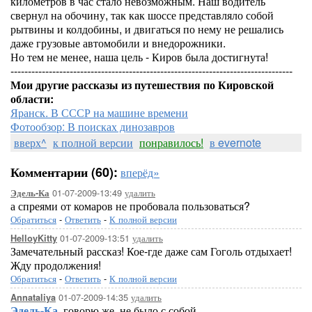
километров в час стало невозможным. Наш водитель
свернул на обочину, так как шоссе представляло собой
рытвины и колдобины, и двигаться по нему не решались
даже грузовые автомобили и внедорожники.
Но тем не менее, наша цель - Киров была достигнута!
---------------------------------------------------------------------------------
Мои другие рассказы из путешествия по Кировской
области:
Яранск. В СССР на машине времени
Фотообзор: В поисках динозавров
вверх^
к полной версии
понравилось!
в evernote
Комментарии (60):
вперёд»
01-07-2009-13:49
удалить
Эдель-Ка
а спреями от комаров не пробовала пользоваться?
Обратиться
-
Ответить
-
К полной версии
01-07-2009-13:51
удалить
HelloyKitty
Замечательный рассказ! Кое-где даже сам Гоголь отдыхает!
Жду продолжения!
Обратиться
-
Ответить
-
К полной версии
01-07-2009-14:35
удалить
Annataliya
Эдель-Ка
, говорю же, не было с собой.