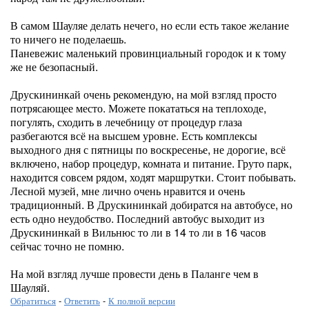
В самом Шауляе делать нечего, но если есть такое желание
то ничего не поделаешь.
Паневежис маленький провинциальный городок и к тому
же не безопасный.
Друскининкай очень рекомендую, на мой взгляд просто
потрясающее место. Можете покататься на теплоходе,
погулять, сходить в лечебницу от процедур глаза
разбегаются всё на высшем уровне. Есть комплексы
выходного дня с пятницы по воскресенье, не дорогие, всё
включено, набор процедур, комната и питание. Груто парк,
находится совсем рядом, ходят маршрутки. Стоит побывать.
Лесной музей, мне лично очень нравится и очень
традиционный. В Друскининкай добиратся на автобусе, но
есть одно неудобство. Последний автобус выходит из
Друскининкай в Вильнюс то ли в 14 то ли в 16 часов
сейчас точно не помню.
На мой взгляд лучше провести день в Паланге чем в
Шауляй.
Обратиться
-
Ответить
-
К полной версии