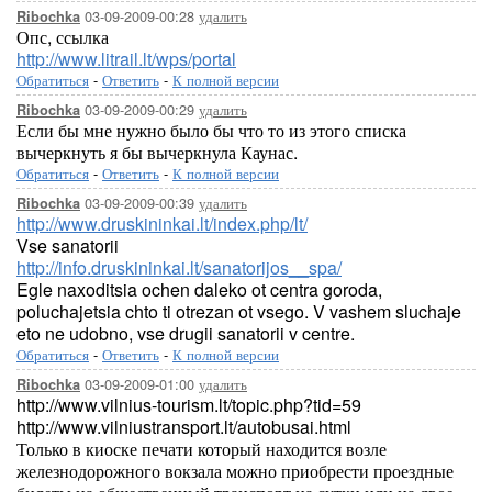
03-09-2009-00:28
удалить
Ribochka
Опс, ссылка
http://www.litrail.lt/wps/portal
Обратиться
-
Ответить
-
К полной версии
03-09-2009-00:29
удалить
Ribochka
Если бы мне нужно было бы что то из этого списка
вычеркнуть я бы вычеркнула Каунас.
Обратиться
-
Ответить
-
К полной версии
03-09-2009-00:39
удалить
Ribochka
http://www.druskininkai.lt/index.php/lt/
Vse sanatorii
http://info.druskininkai.lt/sanatorijos__spa/
Egle naxoditsia ochen daleko ot centra goroda,
poluchajetsia chto ti otrezan ot vsego. V vashem sluchaje
eto ne udobno, vse drugii sanatorii v centre.
Обратиться
-
Ответить
-
К полной версии
03-09-2009-01:00
удалить
Ribochka
http://www.vilnius-tourism.lt/topic.php?tid=59
http://www.vilniustransport.lt/autobusai.html
Только в киоске печати который находится возле
железнодорожного вокзала можно приобрести проездные