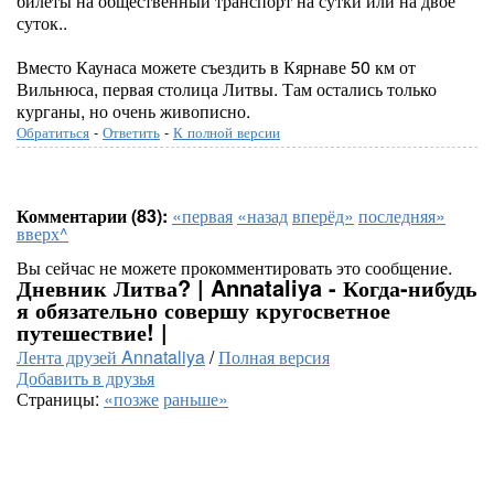
билеты на общественный транспорт на сутки или на двое
суток..
Вместо Каунаса можете съездить в Кярнаве 50 км от
Вильнюса, первая столица Литвы. Там остались только
курганы, но очень живописно.
Обратиться
-
Ответить
-
К полной версии
Комментарии (83):
«первая
«назад
вперёд»
последняя»
вверх^
Вы сейчас не можете прокомментировать это сообщение.
Дневник Литва? | Annataliya - Когда-нибудь
я обязательно совершу кругосветное
путешествие! |
Лента друзей Annataliya
/
Полная версия
Добавить в друзья
Страницы:
«позже
раньше»