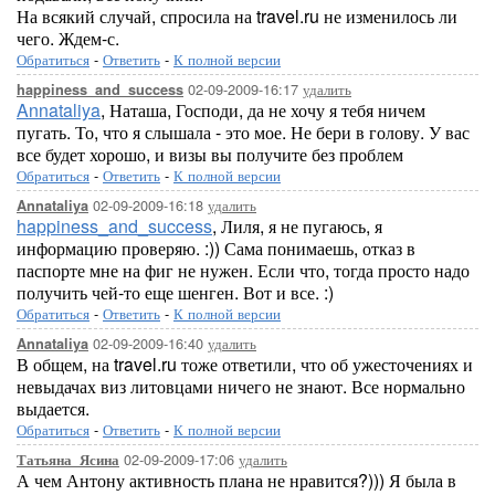
На всякий случай, спросила на travel.ru не изменилось ли
чего. Ждем-с.
Обратиться
-
Ответить
-
К полной версии
02-09-2009-16:17
удалить
happiness_and_success
Annataliya
, Наташа, Господи, да не хочу я тебя ничем
пугать. То, что я слышала - это мое. Не бери в голову. У вас
все будет хорошо, и визы вы получите без проблем
Обратиться
-
Ответить
-
К полной версии
02-09-2009-16:18
удалить
Annataliya
happiness_and_success
, Лиля, я не пугаюсь, я
информацию проверяю. :)) Сама понимаешь, отказ в
паспорте мне на фиг не нужен. Если что, тогда просто надо
получить чей-то еще шенген. Вот и все. :)
Обратиться
-
Ответить
-
К полной версии
02-09-2009-16:40
удалить
Annataliya
В общем, на travel.ru тоже ответили, что об ужесточениях и
невыдачах виз литовцами ничего не знают. Все нормально
выдается.
Обратиться
-
Ответить
-
К полной версии
02-09-2009-17:06
удалить
Татьяна_Ясина
А чем Антону активность плана не нравится?))) Я была в