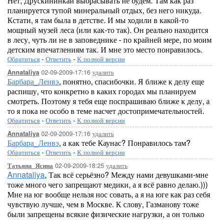
Нет, Друскининкай выбрасывать не будем. Там как раз
планируется тупой минеральный отдых, без него никуда.
Кстати, я там была в детстве. И мы ходили в какой-то
мощный музей леса (или как-то так). Он реально находится
в лесу, чуть ли не в заповеднике - по крайней мере, по моим
детским впечатлениям так. И мне это место понравилось.
Обратиться
-
Ответить
-
К полной версии
02-09-2009-17:16
удалить
Annataliya
Барбара_Ленвэ
, понятно, спасибочки. Я ближе к делу еще
распишу, что конкретно в каких городах мы планируем
смотреть. Поэтому я тебя еще поспрашиваю ближе к делу, а
то я пока не особо в теме насчет достопримечательностей.
Обратиться
-
Ответить
-
К полной версии
02-09-2009-17:16
удалить
Annataliya
Барбара_Ленвэ
, а как тебе Каунас? Понравилось там?
Обратиться
-
Ответить
-
К полной версии
02-09-2009-18:25
удалить
Татьяна_Ясина
Annataliya
, Так всё серьёзно? Между нами девушками-мне
тоже много чего запрещают медики, а я всё равно делаю.)))
Мне на юг вообще нельзя нос совать, а я на юге как раз себя
чувствую лучше, чем в Москве. К слову, Газманову тоже
были запрещены всякие физические нагрузки, а он только