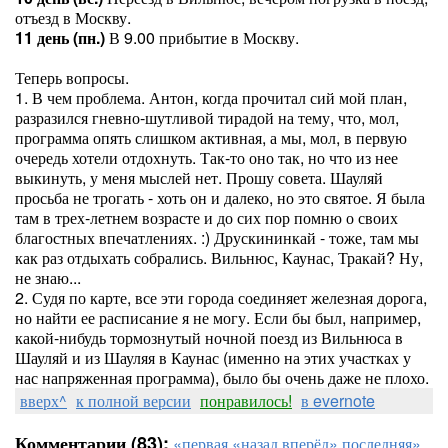
отъезд в Москву.
11 день (пн.)
В 9.00 прибытие в Москву.
Теперь вопросы.
1. В чем проблема. Антон, когда прочитал сий мой план,
разразился гневно-шутливой тирадой на тему, что, мол,
программа опять слишком активная, а мы, мол, в первую
очередь хотели отдохнуть. Так-то оно так, но что из нее
выкинуть, у меня мыслей нет. Прошу совета. Шауляй
просьба не трогать - хоть он и далеко, но это святое. Я была
там в трех-летнем возрасте и до сих пор помню о своих
благостных впечатлениях. :) Друскининкай - тоже, там мы
как раз отдыхать собрались. Вильнюс, Каунас, Тракай? Ну,
не знаю...
2. Судя по карте, все эти города соединяет железная дорога,
но найти ее расписание я не могу. Если бы был, например,
какой-нибудь тормознутый ночной поезд из Вильнюса в
Шауляй и из Шауляя в Каунас (именно на этих участках у
нас напряженная программа), было бы очень даже не плохо.
вверх^
к полной версии
понравилось!
в evernote
Комментарии (83):
«первая
«назад
вперёд»
последняя»