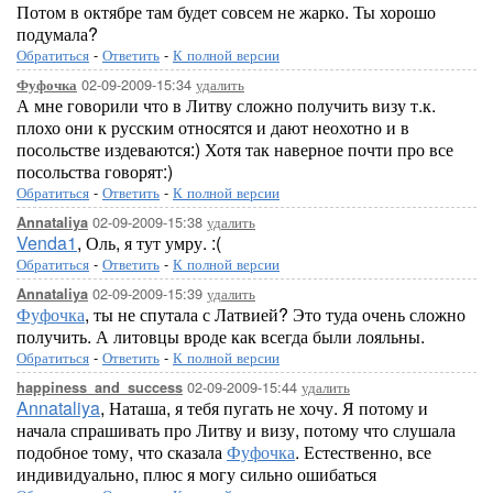
Потом в октябре там будет совсем не жарко. Ты хорошо
подумала?
Обратиться
-
Ответить
-
К полной версии
02-09-2009-15:34
удалить
Фуфочка
А мне говорили что в Литву сложно получить визу т.к.
плохо они к русским относятся и дают неохотно и в
посольстве издеваются:) Хотя так наверное почти про все
посольства говорят:)
Обратиться
-
Ответить
-
К полной версии
02-09-2009-15:38
удалить
Annataliya
Venda1
, Оль, я тут умру. :(
Обратиться
-
Ответить
-
К полной версии
02-09-2009-15:39
удалить
Annataliya
Фуфочка
, ты не спутала с Латвией? Это туда очень сложно
получить. А литовцы вроде как всегда были лояльны.
Обратиться
-
Ответить
-
К полной версии
02-09-2009-15:44
удалить
happiness_and_success
Annataliya
, Наташа, я тебя пугать не хочу. Я потому и
начала спрашивать про Литву и визу, потому что слушала
подобное тому, что сказала
Фуфочка
. Естественно, все
индивидуально, плюс я могу сильно ошибаться