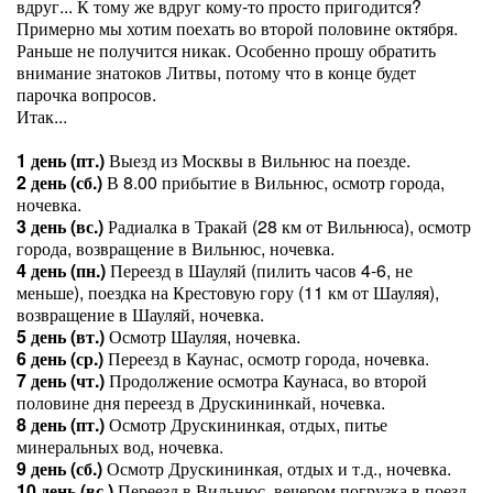
вдруг... К тому же вдруг кому-то просто пригодится?
Примерно мы хотим поехать во второй половине октября.
Раньше не получится никак. Особенно прошу обратить
внимание знатоков Литвы, потому что в конце будет
парочка вопросов.
Итак...
1 день (пт.)
Выезд из Москвы в Вильнюс на поезде.
2 день (сб.)
В 8.00 прибытие в Вильнюс, осмотр города,
ночевка.
3 день (вс.)
Радиалка в Тракай (28 км от Вильнюса), осмотр
города, возвращение в Вильнюс, ночевка.
4 день (пн.)
Переезд в Шауляй (пилить часов 4-6, не
меньше), поездка на Крестовую гору (11 км от Шауляя),
возвращение в Шауляй, ночевка.
5 день (вт.)
Осмотр Шауляя, ночевка.
6 день (ср.)
Переезд в Каунас, осмотр города, ночевка.
7 день (чт.)
Продолжение осмотра Каунаса, во второй
половине дня переезд в Друскининкай, ночевка.
8 день (пт.)
Осмотр Друскининкая, отдых, питье
минеральных вод, ночевка.
9 день (сб.)
Осмотр Друскининкая, отдых и т.д., ночевка.
10 день (вс.)
Переезд в Вильнюс, вечером погрузка в поезд,