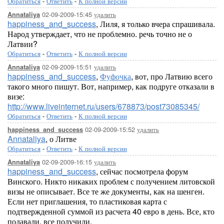
Обратиться
-
Ответить
-
К полной версии
02-09-2009-15:45
удалить
Annataliya
happiness_and_success
, Лиля, я только вчера спрашивала.
Народ утверждает, что не проблемно. речь точно не о
Латвии?
Обратиться
-
Ответить
-
К полной версии
02-09-2009-15:51
удалить
Annataliya
happiness_and_success
,
Фуфочка
, вот, про Латвию всего
такого много пишут. Вот, например, как подруге отказали в
визе:
http://www.liveinternet.ru/users/678873/post73085345/
Обратиться
-
Ответить
-
К полной версии
02-09-2009-15:52
удалить
happiness_and_success
Annataliya
, о Литве
Обратиться
-
Ответить
-
К полной версии
02-09-2009-16:15
удалить
Annataliya
happiness_and_success
, сейчас посмотрела форум
Винского. Никто никаких проблем с получением литовской
визы не описывает. Все те же документы, как на шенген.
Если нет приглашения, то пластиковая карта с
подтвержденной суммой из расчета 40 евро в день. Все, кто
подавали, все получили.