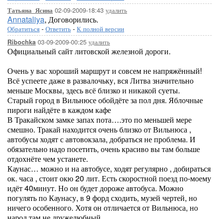
02-09-2009-18:43
удалить
Татьяна_Ясина
Annataliya
, Договорились.
Обратиться
-
Ответить
-
К полной версии
03-09-2009-00:25
удалить
Ribochka
Официальный сайт литовской железной дороги.
Очень у вас хороший маршрут и совсем не напряжённый!
Всё успеете даже в развалочьку, вся Литва значительно
меньше Москвы, здесь всё близко и никакой суеты.
Старый город в Вильнюсе обойдёте за пол дня. Яблочные
пироги найдёте в каждом кафе
В Тракайском замке запах пота….это по меньшей мере
смешно. Тракай находится очень близко от Вильнюса ,
автобусы ходят с автовокзала, добраться не проблема. И
обязательно надо посетить, очень красиво вы там больше
отдохнёте чем устанете.
Каунас… можно и на автобусе, ходят регулярно , добираться
ок. часа , стоит окю 20 лит. Есть скоростной поезд по-моему
идёт 40минут. Но он будет дороже автобуса. Можно
погулять по Каунасу, в 9 форд сходить, музей чертей, но
ничего особенного. Хотя он отличается от Вильнюса, но
народ там не дружелюбный.