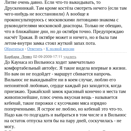
Литве очень давно. Если что-то выкидывать, то
Друскенинкай. Там кроме костёла смотреть нечего (если там
чего-нибудь не восстановили) А вообще я
проконсультируюсь с московскими литовцами-знакома с
руководителями московской диаспоры. Только не обещаю,
что в ближайшие дни, но до октября точно. Предупреждаю
насчёт Тракая. В октябре может и ничего, но я была там
летом-внутри замка стоял жуткий запах пота.
Обратиться
-
Ответить
-
К полной версии
02-09-2009-17:11
удалить
Барбара_Ленвэ
До Каунаса из Вильнюса ходит замечательно
комфортабельный автобус. Я такие видела впервые в жизни.
Но вам он не подойдет - маршрут сбивается напрочь.
Вильнюс не выкидывайте ни в коем случае, люблю его
непонятной любовью, сердце каждый раз заходится, когда
приезжаю. Тракайский замок красивый конечно и места там
живописнейшие, плюс очень вкусная вещь - называется
кебенай, такие пирожки с кусочками мяса изрядно
поперченными. Я острое не люблю, но кебенай это что-то.
Надо как-то подгадать и выбраться в том числе и в Вильнюс
на остаток отпуска хотя бы на пару дней, соскучилась - не
могу.