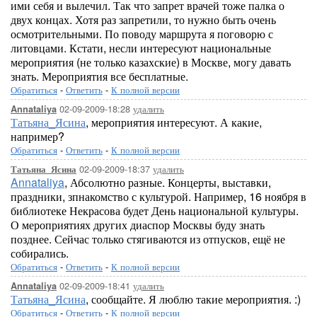
ими себя и вылечил. Так что запрет врачей тоже палка о
двух концах. Хотя раз запретили, то нужно быть очень
осмотрительными. По поводу маршрута я поговорю с
литовцами. Кстати, несли интересуют национальные
мероприятия (не только казахские) в Москве, могу давать
знать. Мероприятия все бесплатные.
Обратиться
-
Ответить
-
К полной версии
02-09-2009-18:28
удалить
Annataliya
Татьяна_Ясина
, мероприятия интересуют. А какие,
например?
Обратиться
-
Ответить
-
К полной версии
02-09-2009-18:37
удалить
Татьяна_Ясина
Annataliya
, Абсолютно разные. Концерты, выставки,
праздники, зпнакомство с культурой. Например, 16 ноября в
библиотеке Некрасова будет День национальной культуры.
О мероприятиях других диаспор Москвы буду знать
позднее. Сейчас только стягиваются из отпусков, ещё не
собирались.
Обратиться
-
Ответить
-
К полной версии
02-09-2009-18:41
удалить
Annataliya
Татьяна_Ясина
, сообщайте. Я люблю такие мероприятия. :)
Обратиться
-
Ответить
-
К полной версии