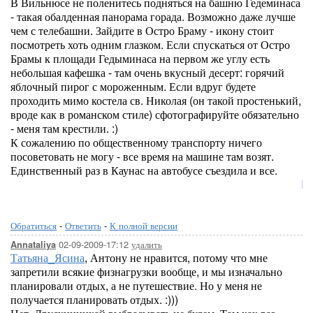
В Вильнюсе не поленитесь подняться на башню Гедеминаса
- такая обалденная панорама горада. Возможно даже лучше
чем с телебашни. Зайдите в Остро Браму - икону стоит
посмотреть хоть одним глазком. Если спускаться от Остро
Брамы к площади Гедыминаса на первом же углу есть
небольшая кафешка - там очень вкусный десерт: горячий
яблочный пирог с мороженным. Если вдруг будете
проходить мимо костела св. Николая (он такой простенький,
вроде как в романском стиле) сфотографируйте обязательно
- меня там крестили. :)
К сожалению по общественному транспорту ничего
посоветовать не могу - все время на машине там возят.
Единственный раз в Каунас на автобусе съездила и все.
Lor
Обратиться
-
Ответить
-
К полной версии
02-09-2009-17:12
удалить
Annataliya
Татьяна_Ясина
, Антону не нравится, потому что мне
запретили всякие физнагрузки вообще, и мы изначально
планировали отдых, а не путешествие. Но у меня не
получается планировать отдых. :)))