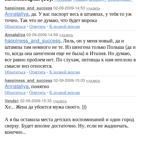
02-09-2009-14:53
удалить
happiness_and_success
Annataliya
, да. У вас паспорт весь в штампах, у тебя то уж
точно. Так что не думаю, что будет морока
Обратиться
-
Ответить
-
К полной версии
02-09-2009-14:59
удалить
Annataliya
happiness_and_success
, Лиль, он у меня новый, да и
штампы там немного не те. Из шенгена только Польша (да и
то, когда она шенгеном еще не была) и Италия. Но думаю,
все равно проблем нет. По слухам, литовцы к нам неплохо в
смысле виз относятся.
Обратиться
-
Ответить
-
К полной версии
02-09-2009-15:03
удалить
happiness_and_success
Annataliya
, понятно
Обратиться
-
Ответить
-
К полной версии
02-09-2009-15:33
удалить
Venda1
Хе... Жена да убоится мужа своего. )))
А я бы оставила места детских воспоминаний и один город
сверху. Будет вполне достаточно. Ну, если не жадничать,
конечно...