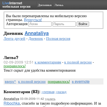
Live
Internet
Дневники
Личка
мобильная версия
Вы были перенаправлены на мобильную версию
страницы.
Вернуться!
Авторизация
Дневник
Annataliya
Лента друзей
-
Дневник
-
Полная версия
Литва?
02-09-2009 12:51
к комментариям
-
к полной версии
-
понравилось!
Текст скрыт для удобства комментирования
вверх^
к полной версии
понравилось!
в evernote
Комментарии (83):
«первая
«назад
03-09-2009-11:42
удалить
Annataliya
Ribochka
, спасибо за такую подробную информацию. И за