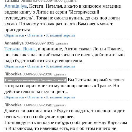
03-09-2009-18:00
удалить
Татьяна_Ясина
Annataliya
, Кстати, Наталья, я ка-то в книжном магазине
видела книгу о Литве из серии "Исторический
путеводитель". Тогда не смогла купить, до сих пор локти
кусаю. По моему это как раз то, что Вам очень может
пригодиться.
Обратиться
-
Ответить
-
К полной версии
03-09-2009-18:02
удалить
Annataliya
Татьяна_Ясина
, в принципе, Антон скачал Лонли Планет,
но, так как я на английском читаю не очень, действительно
надо будет озаботиться путеводителем.
Обратиться
-
Ответить
-
К полной версии
03-09-2009-23:36
удалить
Ribochka
Вы Татьяна первый человек
Ответ на комментарий Татьяна_Ясина
#
которы говорит мне что му не понравилось в Тракае. Но
действительно на вкус и цвет...
Обратиться
-
Ответить
-
К полной версии
03-09-2009-23:42
удалить
Ribochka
Даже если расписания не будут совпадать, транспорт ходит
очень часто и сообщение хорошее.
По-поводу есть ли какое нибудь сообщение между Каунасом
и Вильнюсом, то навеняка есть, но я об этом ничего не