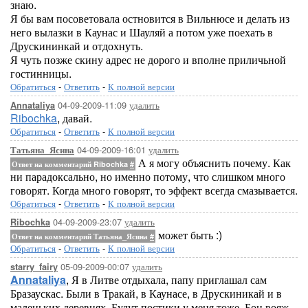
знаю.
Я бы вам посоветовала остновится в Вильнюсе и делать из
него вылазки в Каунас и Шауляй а потом уже поехать в
Друскининкай и отдохнуть.
Я чуть позже скину адрес не дорого и вполне приличьной
гостинницы.
Обратиться
-
Ответить
-
К полной версии
04-09-2009-11:09
удалить
Annataliya
Ribochka
, давай.
Обратиться
-
Ответить
-
К полной версии
04-09-2009-16:01
удалить
Татьяна_Ясина
А я могу объяснить почему. Как
Ответ на комментарий Ribochka
#
ни парадоксально, но именно потому, что слишком много
говорят. Когда много говорят, то эффект всегда смазывается.
Обратиться
-
Ответить
-
К полной версии
04-09-2009-23:07
удалить
Ribochka
может быть :)
Ответ на комментарий Татьяна_Ясина
#
Обратиться
-
Ответить
-
К полной версии
05-09-2009-00:07
удалить
starry_fairy
Annataliya
, Я в Литве отдыхала, папу приглашал сам
Бразаускас. Были в Тракай, в Каунасе, в Друскиникай и в
маленьких деревнях. Будут постики у меня тоже. Бон вояж,