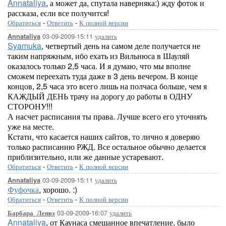
Annataliya
, а может да, спутала наверняка:) жду фоток и
рассказа, если все получится!
Обратиться
-
Ответить
-
К полной версии
03-09-2009-15:11
удалить
Annataliya
Syamuka
, четвертый день на самом деле получается не
таким напряжным, ибо ехать из Вильнюса в Шауляй
оказалось только 2,5 часа. И я думаю, что мы вполне
сможем переехать туда даже в 3 день вечером. В конце
концов, 2,5 часа это всего лишь на полчаса больше, чем я
КАЖДЫЙ ДЕНЬ трачу на дорогу до работы в ОДНУ
СТОРОНУ!!!
А насчет расписания ты права. Лучше всего его уточнять
уже на месте.
Кстати, что касается наших сайтов, то лично я доверяю
только расписанию РЖД. Все остальное обычно делается
приблизительно, или же данные устаревают.
Обратиться
-
Ответить
-
К полной версии
03-09-2009-15:11
удалить
Annataliya
Фуфочка
, хорошо. :)
Обратиться
-
Ответить
-
К полной версии
03-09-2009-16:07
удалить
Барбара_Ленвэ
Annataliya
, от Каунаса смешанное впечатление, было