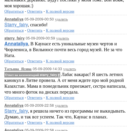
моя хорошая.:)
Обратиться
-
Ответить
-
К полной версии
05-09-2009-00:50
удалить
Annataliya
Starry_fairy
, спасибо!
Обратиться
-
Ответить
-
К полной версии
05-09-2009-00:59
удалить
starry_fairy
Annataliya
, В Каунасе есть уникальные музеи чертов и
Чюрлениса, в Вильнюсе почти весь город музей. Не за что
Ната.
Обратиться
-
Ответить
-
К полной версии
05-09-2009-14:33
удалить
Татьяна_Ясина
Лабас вакарас! Я шесть летних
Ответ на комментарий starry_fairy
#
каникул в Литве провела. А от меня ждите про мой родной
Казахстан. Мама в понедельник приезжает, сестра написала,
что много фоток на дисках передала.
Обратиться
-
Ответить
-
К полной версии
05-09-2009-22:58
удалить
Annataliya
Starry_fairy
, я решила ничего из программы не выкидывать.
Думаю, и так все успеем. Так что, Каунас в планах.
Обратиться
-
Ответить
-
К полной версии
05-09-2009-22:58
удалить
Annataliya