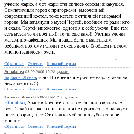
ужасно жарко, а я от жары становлюсь совсем никакущая.
Симпатичный город с пригорками, высоченный
современный костел, тоже кстати с отличной панарамой
города. Мы заглянули в музей Чертей, вообщем-то ради него
и ехали. Чертей множество, одного я к себе увезла. Еще там
есть музей то ли военный, то ли еще какой. Уютная улочка
магазинно-кафешная. Мы правда были с маленьким
ребенком поэтому гуляли не очень долго. В общем и целом
мне понравилось - очень.
Lo
Обратиться
-
Ответить
-
К полной версии
03-09-2009-16:22
удалить
Annataliya
Барбара_Ленвэ
, ясно. Но военный музей не надо, у меня на
них аллергия. :))
Обратиться
-
Ответить
-
К полной версии
03-09-2009-17:56
удалить
Татьяна_Ясина
Ribochka
, А мне в Каунасе как раз очень понравилось. А
вот Тракай никакого впечатления не произвёл. Но на вкус и
цвет товарища нет. Это только моё лично субьективное
мнение.
Обратиться
-
Ответить
-
К полной версии