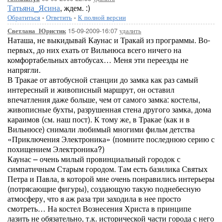
Татьяна_Ясина
, ждем. :)
Обратиться
-
Ответить
-
К полной версии
15-09-2009-16:07
удалить
Светлана_Юристик
Наташа, не выкидывай Каунас и Тракай из программы. Во-
первых, до них ехать от Вильнюса всего ничего на
комфортабельных автобусах… Меня эти переезды не
напрягли.
В Тракае от автобусной станции до замка как раз самый
интересный и живописный маршрут, он оставил
впечатления даже больше, чем от самого замка: костелы,
живописные бухты, разрушенная стена другого замка, дома
караимов (см. наш пост). К тому же, в Тракае (как и в
Вильнюсе) снимали любимый многими фильм детства
«Приключения Электроника» (помните последнюю серию с
похищением Электроника?)
Каунас – очень милый провинциальный городок с
симпатичным Старым городом. Там есть базилика Святых
Петра и Павла, в которой мне очень понравились интерьеры
(потрясающие фигуры), создающую такую поднебесную
атмосферу, что я аж раза три заходила в нее просто
смотреть… На костел Вознесения Христа в принципе
лазить не обязательно, т.к. исторической части города с него