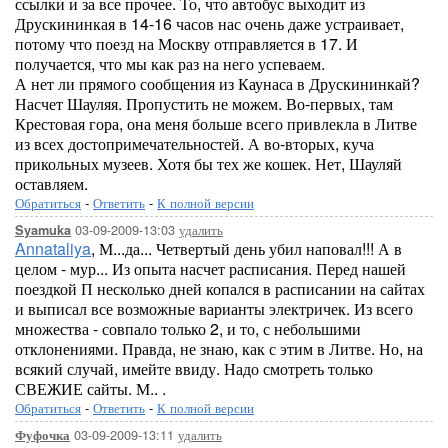
ссылки и за все прочее. То, что автобус выходит из
Друскининкая в 14-16 часов нас очень даже устраивает,
потому что поезд на Москву отправляется в 17. И
получается, что мы как раз на него успеваем.
А нет ли прямого сообщения из Каунаса в Друскининкай?
Насчет Шауляя. Пропустить не можем. Во-первых, там
Крестовая гора, она меня больше всего привлекла в Литве
из всех достопримечательностей. А во-вторых, куча
прикольных музеев. Хотя бы тех же кошек. Нет, Шауляй
оставляем.
Обратиться
-
Ответить
-
К полной версии
03-09-2009-13:03
удалить
Syamuka
Annataliya
, М...да... Четвертый день убил наповал!!! А в
целом - мур... Из опыта насчет расписания. Перед нашей
поездкой П несколько дней копался в расписании на сайтах
и выписал все возможные варианты электричек. Из всего
множества - совпало только 2, и то, с небольшими
отклонениями. Правда, не знаю, как с этим в Литве. Но, на
всякий случай, имейте ввиду. Надо смотреть только
СВЕЖИЕ сайты. М.. .
Обратиться
-
Ответить
-
К полной версии
03-09-2009-13:11
удалить
Фуфочка