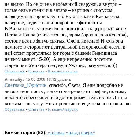
не видно. Но он очень необычный снаружи, а внутри –
голые белые стены и в алтаре – картина с Иисусом,
парящим над горой крестов. Ну о Тракае и Каунасе ты,
наверное, видела наши подробные фотопосты.
В Вильнюсе нам тоже очень понравилась церковь Святых
Петра и Павла (считается шедевром барочного искусства),
состоит вся из фигур святых. Очень красиво! И хотя она
немного в стороне от центральной исторической части, к
ней стоит прогуляться (от горы с башней Гедиминаса
пешком минут 15-20). А еще непременно посетите
старейший Университет, ну и Ужупис, разумеется.;)))
Обратиться
-
Ответить
-
К полной версии
15-09-2009-16:12
удалить
Annataliya
Светлана_Юристик
, спасибо, Света. Я еще подробно не
читала твои посты, только смотрела фотографии, поэтому
пока что своего мнения о достопримечательностях Литвы
высказать не могу. Но я прочитаю и еще тебя поспрашиваю.
Обратиться
-
Ответить
-
К полной версии
Комментарии (83):
«первая
«назад
вверх^