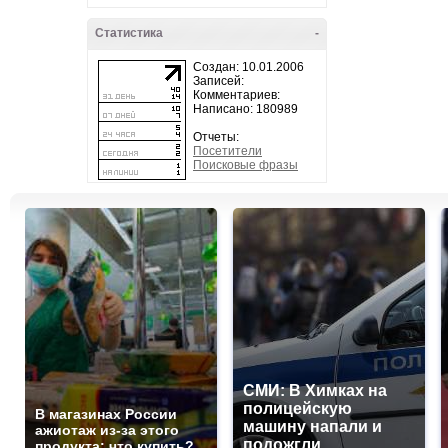
Статистика
-
Создан: 10.01.2006
Записей:
Комментариев:
Написано: 180989
Отчеты:
Посетители
Поисковые фразы
СМИ: В Химках на
полицейскую
В магазинах России
машину напали и
ажиотаж из-за этого
подожгли.
продукта: что купить?