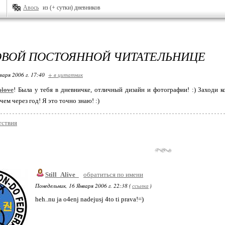
Авось
из (+ сутки) дневников
ОВОЙ ПОСТОЯННОЙ ЧИТАТЕЛЬНИЦЕ
варя 2006 г. 17:40
+ в цитатник
alove
! Была у тебя в дневничке, отличный дизайн и фотографии! :) Заходи 
чем через год! Я это точно знаю! :)
тствия
Still_Alive_
обратиться по имени
Понедельник, 16 Января 2006 г. 22:38 (
ссылка
)
heh..nu ja o4enj nadejusj 4to ti prava!=)