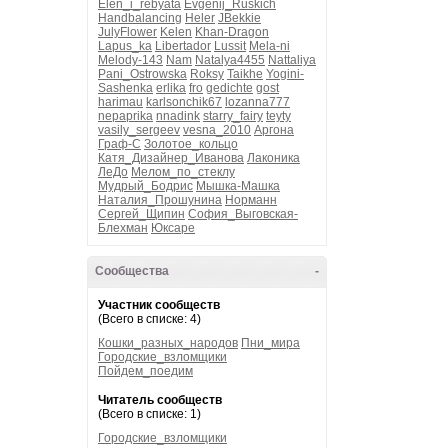
Elen_i_rebyata
Evgenij_Ruskich
Handbalancing
Heler
JBekkie
JulyFlower
Kelen
Khan-Dragon
Lapus_ka
Libertador
Lussit
Mela-ni
Melody-143
Nam
Natalya4455
Nattaliya
Pani_Ostrowska
Roksy
Taikhe
Yogini-
Sashenka
erlika
fro
gedichte
gost
harimau
karlsonchik67
lozanna777
nepaprika
nnadink
starry_fairy
teyty
vasily_sergeev
vesna_2010
Аргона
Граф-С
Золотое_кольцо
Катя_Дизайнер_Иванова
Лаконика
ЛеДо
Мелом_по_стеклу
Мудрый_Бодрис
Мышка-Машка
Наталия_Прошунина
Норманн
Сергей_Щипин
София_Выговская-
Блехман
Юксаре
Сообщества
-
Участник сообществ
(Всего в списке: 4)
Кошки_разных_народов
Пни_мира
Городские_взломщики
Пойдем_поедим
Читатель сообществ
(Всего в списке: 1)
Городские_взломщики