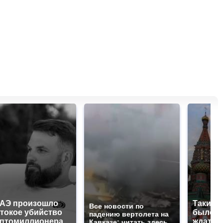
ОАЭ произошло
Таких 
Все новости по
токое убийство
было с 
падению вертолета на
иптомиллионера
ждать 
Кавказе: читать здесь