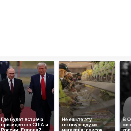
Где будет встреча
Не ешьте эту
В 
президентов США и
готовую еду из
жес
России: Европа?
магазина: список
кр