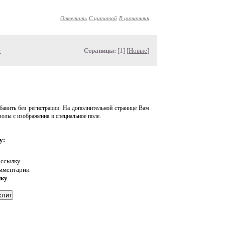
Ответить
С цитатой
В цитатник
»
Страницы:
[1] [
Новые
]
авить без регистрации. На дополнительной странице Вам
волы с изображения в специальное поле.
у:
 ссылку
омментарии
нку