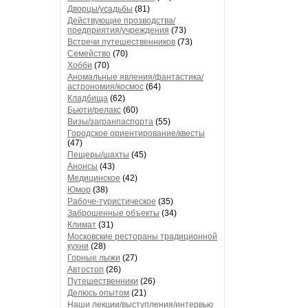
Дворцы/усадьбы
(81)
Действующие прозводства/
предприятия/учреждения
(73)
Встречи путешественников
(73)
Семейство
(70)
Хобби
(70)
Аномальные явления/фантастика/
астрономия/космос
(64)
Кладбища
(62)
Бьюти/релакс
(60)
Визы/загранпаспорта
(55)
Городское ориентирование/квесты
(47)
Пещеры/шахты
(45)
Анонсы
(43)
Медицинское
(42)
Юмор
(38)
Рабоче-туристическое
(35)
Заброшенные объекты
(34)
Климат
(31)
Московские рестораны традиционной
кухни
(28)
Горные лыжи
(27)
Автостоп
(26)
Путешественники
(26)
Делюсь опытом
(21)
Наши лекции/выступления/интервью