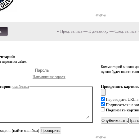
« Пред. запись
—
К дневнику
—
След. запись 
ь
ентарий:
 пароль на сайте:
Комментарий можно доб
нужно будет ввести сим
Напоминание пароля
тария:
смайлики
Прикрепить картинк
Переводить URL в
Подписаться на к
Подписать карти
рафии: (найти ошибки)