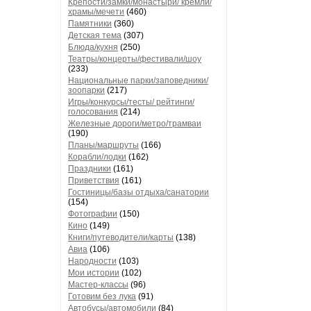
Крепости/замки/монастыри/ кремли/
храмы/мечети
(460)
Памятники
(360)
Детская тема
(307)
Блюда/кухня
(250)
Театры/концерты/фестивали/шоу
(233)
Национальные парки/заповедники/
зоопарки
(217)
Игры/конкурсы/тесты/ рейтинги/
голосования
(214)
Железные дороги/метро/трамваи
(190)
Планы/маршруты
(166)
Корабли/лодки
(162)
Праздники
(161)
Приветствия
(161)
Гостиницы/базы отдыха/санатории
(154)
Фотографии
(150)
Кино
(149)
Книги/путеводители/карты
(138)
Авиа
(106)
Народности
(103)
Мои истории
(102)
Мастер-классы
(96)
Готовим без лука
(91)
Автобусы/автомобили
(84)