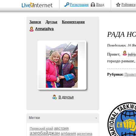
Регистрация
Вход
Рейтинги
Записи
Друзья
Комментарии
Annataliya
РАДА Н
Понедельник, 16 Ян
Привет,
julij
гораздо раньше, 
Рубрики:
Приве
В друзья
Метки
-
австрия
Пермский край
азербайджан
албания
аргентина