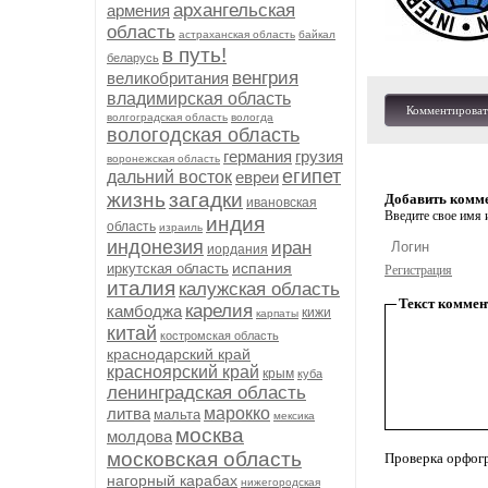
архангельская
армения
область
астраханская область
байкал
в путь!
беларусь
венгрия
великобритания
владимирская область
Комментироват
волгоградская область
вологда
вологодская область
германия
грузия
воронежская область
египет
дальний восток
евреи
жизнь
загадки
Добавить комм
ивановская
Введите свое имя и
индия
область
израиль
индонезия
иран
иордания
испания
иркутская область
Регистрация
италия
калужская область
Текст коммен
карелия
камбоджа
кижи
карпаты
китай
костромская область
краснодарский край
красноярский край
крым
куба
ленинградская область
литва
марокко
мальта
мексика
москва
молдова
московская область
Проверка орфог
нагорный карабах
нижегородская