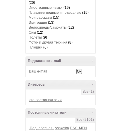
(20)
Иностранные языки
(19)
Плавания водные и подводные
(15)
Мои рассказы
(15)
Эмиграция
(13)
Велосипеды/самокаты
(12)
Сны
(12)
Полеты
(9)
Фото- и другая техника
(8)
Плюшки
(6)
Подписка по e-mail
-
Интересы
-
Все (1)
юго-восточная азия
Постоянные читатели
-
Все (2101)
-Поднебесная-
Assketka
DAY_MEN