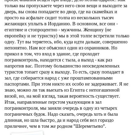
только вы пропускаете через него свои вещи и выходите за
дверь, вы снова попадаете во двор, где на скамейках и
просто на асфальте сидит толпа из нескольких тысяч
желающих уплыть в Иорданию. В основном, все они -
египтяне и стопроцентно - мужчины. Женщину (не
европейку и не туристку) мы в этой толпе встретили только
одну. Тут вы теряетесь, ибо, куда идти дальше, совершенно
непонятно. Нам все объяснил один из охранников. Но
прикол в том, что вход в здание, где проходит
погранконтроль, находится с тыла, а выход - как раз
напротив вас. Поэтому большинство неосведомленных
туристов топает сразу к выходу. То есть, сразу попадает в
зал, где собирается народ с уже проштампованными
паспортами. При этом никто их особо не задерживает. Я не
знаю, можно ли так выехать из Египта с непогашенной
визой, но, на мой взгляд, такая вероятность существует.
Итак, направленные перстом указующим в зал
погранконтроля, мы заняли очередь в одну из четырех
пограничных будок. Надо сказать, очередь хоть и была
длинная, но шла быстро, да и народ себя вел гораздо
приличнее, чем в том же родном "Шереметьево".