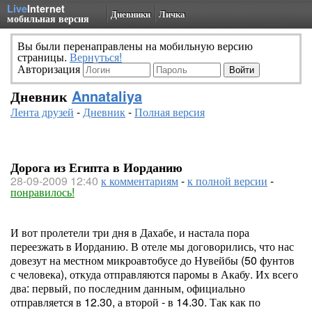
Live
Internet
Дневники
Личка
мобильная версия
Вы были перенаправлены на мобильную версию
страницы.
Вернуться!
Авторизация
Дневник
Annataliya
Лента друзей
-
Дневник
-
Полная версия
Дорога из Египта в Иорданию
28-09-2009 12:40
к комментариям
-
к полной версии
-
понравилось!
И вот пролетели три дня в Дахабе, и настала пора
переезжать в Иорданию. В отеле мы договорились, что нас
довезут на местном микроавтобусе до Нувейбы (50 фунтов
с человека), откуда отправляются паромы в Акабу. Их всего
два: первый, по последним данным, официально
отправляется в 12.30, а второй - в 14.30. Так как по