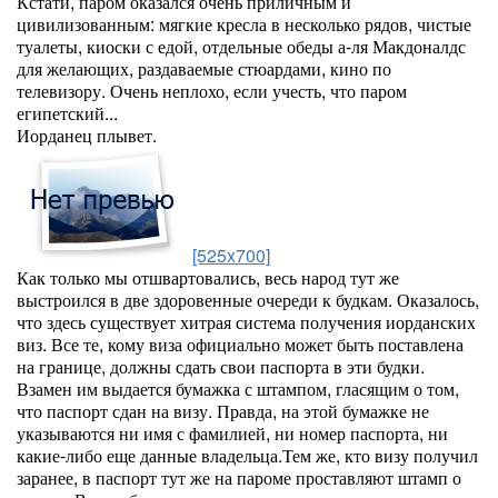
Кстати, паром оказался очень приличным и
цивилизованным: мягкие кресла в несколько рядов, чистые
туалеты, киоски с едой, отдельные обеды а-ля Макдоналдс
для желающих, раздаваемые стюардами, кино по
телевизору. Очень неплохо, если учесть, что паром
египетский...
Иорданец плывет.
[525x700]
Как только мы отшвартовались, весь народ тут же
выстроился в две здоровенные очереди к будкам. Оказалось,
что здесь существует хитрая система получения иорданских
виз. Все те, кому виза официально может быть поставлена
на границе, должны сдать свои паспорта в эти будки.
Взамен им выдается бумажка с штампом, гласящим о том,
что паспорт сдан на визу. Правда, на этой бумажке не
указываются ни имя с фамилией, ни номер паспорта, ни
какие-либо еще данные владельца.Тем же, кто визу получил
заранее, в паспорт тут же на пароме проставляют штамп о