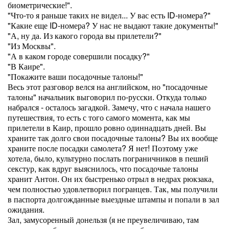
биометрические!".
"Что-то я раньше таких не видел... У вас есть ID-номера?"
"Какие еще ID-номера? У нас не выдают такие документы!"
"А, ну да. Из какого города вы прилетели?"
"Из Москвы".
"А в каком городе совершили посадку?"
"В Каире".
"Покажите ваши посадочные талоны!"
Весь этот разговор велся на английском, но "посадочные
талоны" начальник выговорил по-русски. Откуда только
набрался - осталось загадкой. Замечу, что с начала нашего
путешествия, то есть с того самого момента, как мы
прилетели в Каир, прошло ровно одиннадцать дней. Вы
храните так долго свои посадочные талоны? Вы их вообще
храните после посадки самолета? Я нет! Поэтому уже
хотела, было, культурно послать пограничников в пеший
секстур, как вдруг выяснилось, что посадочые талоны
хранит Антон. Он их быстренько отрыл в недрах рюкзака,
чем полностью удовлетворил погранцев. Так, мы получили
в паспорта долгожданные выездные штампы и попали в зал
ожидания.
Зал, замусоренный донельзя (я не преувеличиваю, там