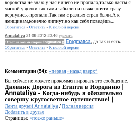
воровства не знаю.у нас ничего не пропало,только ласты с
маской у дочки.так сами забыли на пляже,почти сразу
вернулись,-пропали.Так там с разных стран были.А к
женщинам,конечно липнут,но как себя поведёшь...
Обратиться
-
Ответить
-
К полной версии
21-09-2012-20:46
удалить
Annataliya
Enigmatica
, да так и есть.
Ответ на комментарий Enigmatica
#
Обратиться
-
Ответить
-
К полной версии
Комментарии (54):
«первая
«назад
вверх^
Вы сейчас не можете прокомментировать это сообщение.
Дневник Дорога из Египта в Иорданию |
Annataliya - Когда-нибудь я обязательно
совершу кругосветное путешествие! |
Лента друзей Annataliya
/
Полная версия
Добавить в друзья
Страницы:
«позже
раньше»