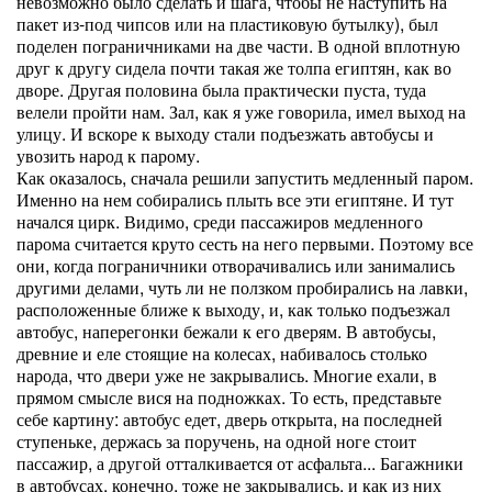
невозможно было сделать и шага, чтобы не наступить на
пакет из-под чипсов или на пластиковую бутылку), был
поделен пограничниками на две части. В одной вплотную
друг к другу сидела почти такая же толпа египтян, как во
дворе. Другая половина была практически пуста, туда
велели пройти нам. Зал, как я уже говорила, имел выход на
улицу. И вскоре к выходу стали подъезжать автобусы и
увозить народ к парому.
Как оказалось, сначала решили запустить медленный паром.
Именно на нем собирались плыть все эти египтяне. И тут
начался цирк. Видимо, среди пассажиров медленного
парома считается круто сесть на него первыми. Поэтому все
они, когда пограничники отворачивались или занимались
другими делами, чуть ли не ползком пробирались на лавки,
расположенные ближе к выходу, и, как только подъезжал
автобус, наперегонки бежали к его дверям. В автобусы,
древние и еле стоящие на колесах, набивалось столько
народа, что двери уже не закрывались. Многие ехали, в
прямом смысле вися на подножках. То есть, представьте
себе картину: автобус едет, дверь открыта, на последней
ступеньке, держась за поручень, на одной ноге стоит
пассажир, а другой отталкивается от асфальта... Багажники
в автобусах, конечно, тоже не закрывались, и как из них