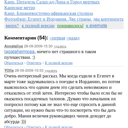
Каир. Цитадель Салах-ад-Дина и Город мертвых
Каирское метро
Каир. Ближневосточно-африканская столица
Фотообзор: Египет и Иордания. Две страны, два континента
вверх^
к полной версии
понравилось!
в evernote
Комментарии (54):
«первая
«назад
28-09-2009-15:30
удалить
Annataliya
lagatahermosa
, ничего нет страшного в таком
путешествии. :)
Обратиться
-
Ответить
-
К полной версии
28-09-2009-15:53
удалить
YOlla
Очень интересный рассказ. Мы когда ездили в Египет в
марте тоже задумывались о поездке в Иорданию, но потом
выяснилось что одним днем это сделать невозможно и
отказались от этой затеи. Интересно чтобы было если бы не
оказалось посадочных талонов. Думаю что начальник их
попросил потому как не знал что еще спросить в данной
ситуации, но нужно было что-то посмотреть что бы дать
добро. Мания величия руководящих чинов доходит до
абсурда :)))
Обратиться
-
Ответить
-
К полной версии