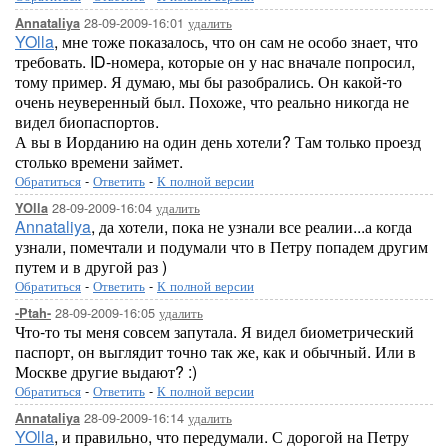
28-09-2009-16:01
удалить
Annataliya
YOlla
, мне тоже показалось, что он сам не особо знает, что
требовать. ID-номера, которые он у нас вначале попросил,
тому пример. Я думаю, мы бы разобрались. Он какой-то
очень неуверенный был. Похоже, что реально никогда не
видел биопаспортов.
А вы в Иорданию на один день хотели? Там только проезд
столько времени займет.
Обратиться
-
Ответить
-
К полной версии
28-09-2009-16:04
удалить
YOlla
Annataliya
, да хотели, пока не узнали все реалии...а когда
узнали, помечтали и подумали что в Петру попадем другим
путем и в другой раз )
Обратиться
-
Ответить
-
К полной версии
28-09-2009-16:05
удалить
-Ptah-
Что-то ты меня совсем запутала. Я видел биометрический
паспорт, он выглядит точно так же, как и обычный. Или в
Москве другие выдают? :)
Обратиться
-
Ответить
-
К полной версии
28-09-2009-16:14
удалить
Annataliya
YOlla
, и правильно, что передумали. С дорогой на Петру