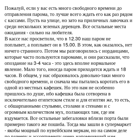
Пожалуй, если у вас есть много свободного времени до
отправления парома, то лучше всего ждать его как раз рядом
с кассами. Пусть на улице, но зато на приличных лавочках и
среди нескольких зеленых деревцев. Все остальные места
ожидания - сильно на любителя.
В кассе нас просветили, что в 12.30 наш паром не
поплывет, а поплывет он в 15.00. В этом, как оказалось, нет
ничего странного. Потом мы разговорились с иорданцами,
которые часто пользуются паромами, и они рассказали, что
опоздание на 3-4 часа - это здесь вполне нормальное
явление. Мало того, иногда паром приходится ждать и 18
часов. В общем, у нас образовалось довольно-таки много
свободного времени, и сначала мы пытались коротать его в
одной из местных кафешек. Но это нам не особенно
пришлось по душе, ибо кафешка была сотворена в
исключительно египетском стиле и для египтян же, то есть,
с обшарпанными стульями, столами и стенами и с
огромным количеством мух, ползающих там, где им
вздумается. Все остальные забегаловки вблизи порта были
примерно такого же пошиба. Тогда мы зашли в супермаркет
- якобы мощный по нувейбским меркам, но на самом деле
по размеру и ассортименту очень напомнивший нам