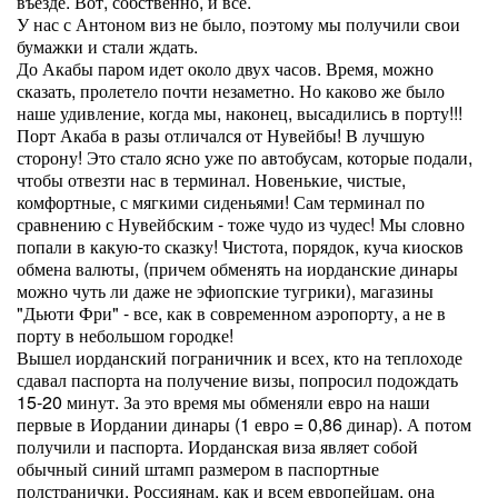
въезде. Вот, собственно, и все.
У нас с Антоном виз не было, поэтому мы получили свои
бумажки и стали ждать.
До Акабы паром идет около двух часов. Время, можно
сказать, пролетело почти незаметно. Но каково же было
наше удивление, когда мы, наконец, высадились в порту!!!
Порт Акаба в разы отличался от Нувейбы! В лучшую
сторону! Это стало ясно уже по автобусам, которые подали,
чтобы отвезти нас в терминал. Новенькие, чистые,
комфортные, с мягкими сиденьями! Сам терминал по
сравнению с Нувейбским - тоже чудо из чудес! Мы словно
попали в какую-то сказку! Чистота, порядок, куча киосков
обмена валюты, (причем обменять на иорданские динары
можно чуть ли даже не эфиопские тугрики), магазины
"Дьюти Фри" - все, как в современном аэропорту, а не в
порту в небольшом городке!
Вышел иорданский пограничник и всех, кто на теплоходе
сдавал паспорта на получение визы, попросил подождать
15-20 минут. За это время мы обменяли евро на наши
первые в Иордании динары (1 евро = 0,86 динар). А потом
получили и паспорта. Иорданская виза являет собой
обычный синий штамп размером в паспортные
полстранички. Россиянам, как и всем европейцам, она