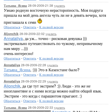
28-09-2009-21:38
удалить
Татьяна_Ясина
Узнаю родную восточную нерасторопность. Моя подруга
пришла на мой день ангела чуть ли не в девять вечера, хотя
приглашала к семи
Обратиться
-
Ответить
-
К полной версии
28-09-2009-22:02
удалить
Aljonchik
Annataliya
, да уж... точно - рисковая девушка )))
экстремально путешествовать по чужому, непривычному
нам миру ...)))
очень интересно!
Обратиться
-
Ответить
-
К полной версии
28-09-2009-22:28
удалить
Annataliya
Татьяна_Ясина
, :))) Это в Казахстане было?
Обратиться
-
Ответить
-
К полной версии
28-09-2009-22:29
удалить
Annataliya
Aljonchik
, да где тут экстрим? :)) Люди - это же не
инопланетяне и с ними всегда можно найти общий язык.
Экстрим - это когда с парашютом прыгают. :)
Обратиться
-
Ответить
-
К полной версии
28-09-2009-22:33
удалить
Татьяна_Ясина