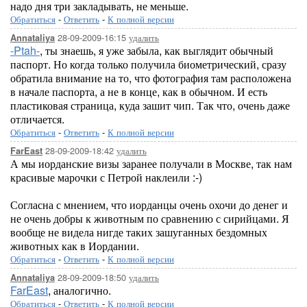
надо дня три закладывать, не меньше.
Обратиться
-
Ответить
-
К полной версии
28-09-2009-16:15
удалить
Annataliya
-Ptah-
, ты знаешь, я уже забыла, как выглядит обычный
паспорт. Но когда только получила биометрический, сразу
обратила внимание на то, что фотография там расположена
в начале паспорта, а не в конце, как в обычном. И есть
пластиковая страница, куда зашит чип. Так что, очень даже
отличается.
Обратиться
-
Ответить
-
К полной версии
28-09-2009-18:42
удалить
FarEast
А мы иорданские визы заранее получали в Москве, так нам
красивые марочки с Петрой наклеили :-)
Согласна с мнением, что иорданцы очень охочи до денег и
не очень добры к животным по сравнению с сирийцами. Я
вообще не видела нигде таких зашуганных бездомных
животных как в Иордании.
Обратиться
-
Ответить
-
К полной версии
28-09-2009-18:50
удалить
Annataliya
FarEast
, аналогично.
Обратиться
-
Ответить
-
К полной версии