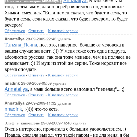
Annataliya
, В Москве!!! Мы
Ответ на комментарий Annataliya
#
тогда с земляком, давно перебравшимся в подмосковные
Химки, смеялись: "Если немец сказал, что будет в семь, то
будет в семь, если казах сказал, что будет вечером, то будет
вечером"
Обратиться
-
Ответить
-
К полной версии
28-09-2009-22:43
удалить
Annataliya
Татьяна_Ясина
, нее, это, наверное, больше от человека в
вашем случае зависит. :))) У меня тоже есть одна подруга,
абсолютно русская, так она тоже меньше, чем на полчаса не
опаздывает. :)) И муж из этой же серии. Тоже норовит все
время опоздать.
Обратиться
-
Ответить
-
К полной версии
29-09-2009-05:59
удалить
nnadink
Annataliya
, а маяк больше всего напомнил "пепелац"... ;)
Обратиться
-
Ответить
-
К полной версии
29-09-2009-11:32
удалить
Annataliya
nnadink
, :-)))) что-то есть.
Обратиться
-
Ответить
-
К полной версии
29-09-2009-16:48
удалить
Эльф_в_капюшоне
Очень интересно, прочитала с большим удовольствием. :)
Правда, сделала вывод, что такой паром - не для меня, я бы