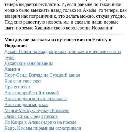
теперь выдается бесплатно. И, если раньше по такой визе
можно было выезжать назад только из Акабы, то теперь, как
заверил нас пограничник, это делать можно, откуда угодно.
Под сию радостную новость мы и сделали наши первые
шаги по земле Хашимитского королевства Иордании!
---------------------------------------------------------------------------------
Мои другие рассказы из путешествия по Египту и
Иордании:
Дахаб. Гонки на квадроциклах, или как я впервые села за
руль!
Дахабские заныривания
Хамсин
Порт-Саид. Взгляд на Суэцкий канал
Как египтяне едят
Про египтян
Александрийский трамвай
Александрия континентальная
Александрия морская
Марса-Матрух. Бункер Роммеля
Оазис Сива. Среди песков
Из Каира в Александрию на поезде
Каир. Как мы пирамиды осматривали