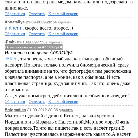
считаю, что наша страна медом намазана или подозревают в
шпионаже.
Обратиться
-
Ответить
-
К полной версии
29-09-2009-20:54
удалить
Annataliya
antnerm
, скорее всего, второе. :)
Обратиться
-
Ответить
-
К полной версии
01-10-2009-15:07
удалить
-Ptah-
Ответ на комментарий Annataliya
#
Исходное сообщение Annataliya
-Ptah-
, ты знаешь, я уже забыла, как выглядит обычный
паспорт. Но когда только получила биометрический, сразу
обратила внимание на то, что фотография там расположена
в начале паспорта, а не в конце, как в обычном. И есть
пластиковая страница, куда зашит чип. Так что, очень даже
отличается.
Ага, я уже посмотрел, действительно необычно выглядит :)
Обратиться
-
Ответить
-
К полной версии
21-09-2012-20:36
удалить
Enigmatica
Мы тоже с дочкой ездили в Египет, на экскурсию в
Иорданию и в Израиль с Палестиной,Мёртвое море.Очень
понравилось.То,что вы пишете,так и есть насчёт грязи.В
Палестине чувствовалась напряжённость какая то.А насчёт