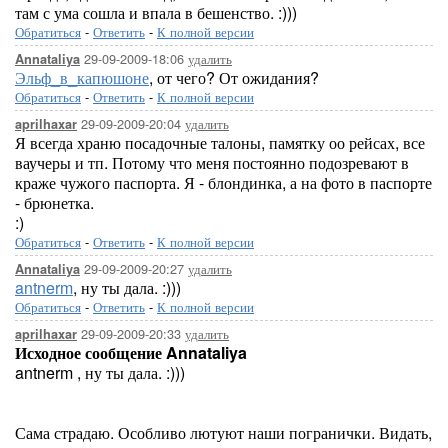
там с ума сошла и впала в бешенство. :)))
Обратиться
-
Ответить
-
К полной версии
29-09-2009-18:06
удалить
Annataliya
Эльф_в_капюшоне
, от чего? От ожидания?
Обратиться
-
Ответить
-
К полной версии
29-09-2009-20:04
удалить
aprilhaxar
Я всегда храню посадочные талоны, памятку оо рейсах, все
ваучеры и тп. Потому что меня постоянно подозревают в
краже чужого паспорта. Я - блондинка, а на фото в паспорте
- брюнетка.
:)
Обратиться
-
Ответить
-
К полной версии
29-09-2009-20:27
удалить
Annataliya
antnerm
, ну ты дала. :)))
Обратиться
-
Ответить
-
К полной версии
29-09-2009-20:33
удалить
aprilhaxar
Исходное сообщение Annataliya
antnerm , ну ты дала. :)))
Сама страдаю. Особливо лютуют наши погранички. Видать,