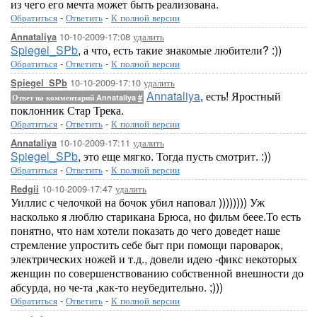
из чего его мечта может быть реализована.
Обратиться
-
Ответить
-
К полной версии
10-10-2009-17:08
удалить
Annataliya
Spiegel_SPb
, а что, есть такие знакомые любители? :))
Обратиться
-
Ответить
-
К полной версии
10-10-2009-17:10
удалить
Spiegel_SPb
Annataliya
, есть! Яростный
Ответ на комментарий Annataliya
#
поклонник Стар Трека.
Обратиться
-
Ответить
-
К полной версии
10-10-2009-17:11
удалить
Annataliya
Spiegel_SPb
, это еще мягко. Тогда пусть смотрит. :))
Обратиться
-
Ответить
-
К полной версии
10-10-2009-17:47
удалить
Redgii
Уиллис с челочкой на бочок убил наповал )))))))) Уж
насколько я люблю старикана Брюса, но фильм беее.То есть
понятно, что нам хотели показать до чего доведет наше
стремление упростить себе быт при помощи пароварок,
электрических ножей и т.д., довели идею -фикс некоторых
женщин по совершенствованию собственной внешности до
абсурда, но че-та ,как-то неубедительно. ;)))
Обратиться
-
Ответить
-
К полной версии