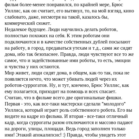
фильм более-менее понравился, по крайней мере, Брюс
Уиллис, как он считает, его вытянул, то, на мой взгляд, кино
слабовато, даже, несмотря на такой, казалось бы,
коммерческий сюжет.
Недалекое будущее. Люди научились делать роботов,
полностью похожих на себя. К этим роботам они
подключаются и в качестве собственных дублей посылают
на работу, в город, предаваться утехам и т.д., сами же сидят
дома, ибо так безопаснее. Правда, люди чувствуют все то же
самое, что и задействованные ими роботы, то есть, эмоции
и чувства у них остаются.
Мир живет, люди сидят дома, в общем, как-то так, пока не
появляется нечто, что может убивать людей через их
роботов-суррогатов. Ну, и тут, кончено, Брюс Уиллис, как
ему полагается, приходит на помощь и всех спасает.
Считаю, что в фильме всего две оригинальные фишки.
Первая - это, как все-таки мастерски сделали "молодого"
Уиллиса, который играет роль собственного робота. Его вы
видите на кадре из фильма. И вторая - все-таки отличный
кадр, когда суррогаты разом отключаются и массово падают
на дороги, улицы, площади. Ведь город заполнен только
ими! Этакий апокалипсис! :) Правда, чтобы увидеть этот