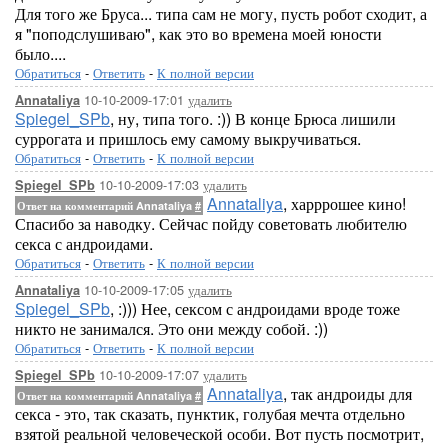
Для того же Бруса... типа сам не могу, пусть робот сходит, а
я "поподслушиваю", как это во времена моей юности
было....
Обратиться
-
Ответить
-
К полной версии
10-10-2009-17:01
удалить
Annataliya
Spiegel_SPb
, ну, типа того. :)) В конце Брюса лишили
суррогата и пришлось ему самому выкручиваться.
Обратиться
-
Ответить
-
К полной версии
10-10-2009-17:03
удалить
Spiegel_SPb
Annataliya
, харррошее кино!
Ответ на комментарий Annataliya
#
Спасибо за наводку. Сейчас пойду советовать любителю
секса с андроидами.
Обратиться
-
Ответить
-
К полной версии
10-10-2009-17:05
удалить
Annataliya
Spiegel_SPb
, :))) Нее, сексом с андроидами вроде тоже
никто не занимался. Это они между собой. :))
Обратиться
-
Ответить
-
К полной версии
10-10-2009-17:07
удалить
Spiegel_SPb
Annataliya
, так андроиды для
Ответ на комментарий Annataliya
#
секса - это, так сказать, пунктик, голубая мечта отдельно
взятой реальной человеческой особи. Вот пусть посмотрит,