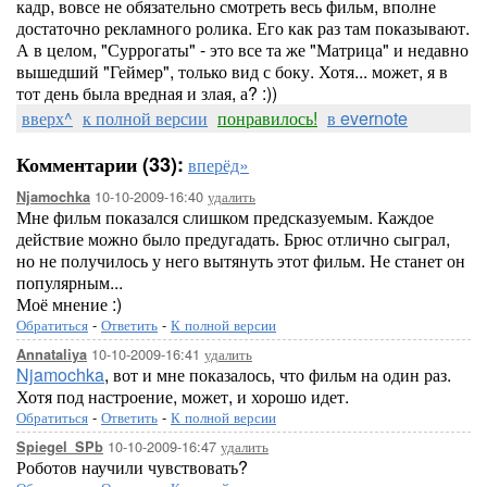
кадр, вовсе не обязательно смотреть весь фильм, вполне
достаточно рекламного ролика. Его как раз там показывают.
А в целом, "Суррогаты" - это все та же "Матрица" и недавно
вышедший "Геймер", только вид с боку. Хотя... может, я в
тот день была вредная и злая, а? :))
вверх^
к полной версии
понравилось!
в evernote
Комментарии (33):
вперёд»
10-10-2009-16:40
удалить
Njamochka
Мне фильм показался слишком предсказуемым. Каждое
действие можно было предугадать. Брюс отлично сыграл,
но не получилось у него вытянуть этот фильм. Не станет он
популярным...
Моё мнение :)
Обратиться
-
Ответить
-
К полной версии
10-10-2009-16:41
удалить
Annataliya
Njamochka
, вот и мне показалось, что фильм на один раз.
Хотя под настроение, может, и хорошо идет.
Обратиться
-
Ответить
-
К полной версии
10-10-2009-16:47
удалить
Spiegel_SPb
Роботов научили чувствовать?