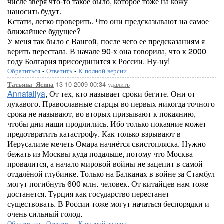
числе зверя что-то такое было, которое тоже на кожу
наносить будут.
Кстати, легко проверить. Что они предсказывают на самое
ближайшее будущее?
У меня так было с Вангой, после чего ее предсказаниям я
верить перестала. В начале 90-х она говорила, что к 2000
году Болгария присоединится к России. Ну-ну!
Обратиться
-
Ответить
-
К полной версии
13-10-2009-00:34
удалить
Татьяна_Ясина
Annataliya
, От тех, кто называет сроки бегите. Они от
лукавого. Православные старцы во первых никогда точного
срока не называют, во вторых призывают к покаянию,
чтобы дни наши продлились. Ибо только покаяние может
предотвратить катастрофу. Как только взрывают в
Иерусалиме мечеть Омара начнётся свистопляска. Нужно
бежать из Москвы куда подальше, потому что Москва
провалится, а начало мировой войны не зацепит в самой
отдалёной глубинке. Только на Балканах в войне за Стамбул
могут погибнуть 600 млн. человек. От китайцев нам тоже
достанется. Турция как государство перестанет
существовать. В России тоже могут начаться беспорядки и
очень сильный голод.
Обратиться
-
Ответить
-
К полной версии