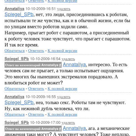
Обратиться
-
Ответить
-
К полной версии
10-10-2009-16:51
удалить
Annataliya
Spiegel_SPb
, нет, это люди, присоединившись к роботам,
испытывали те же чувства, как и в обычной жизни, если бы
по улицам вместо роботов ходили сами.
Например, прыгает робот с парашютом, а присоединенный
к роботу человек тоже чувствует, что прыгает с парашютом.
И так все время.
Обратиться
-
Ответить
-
К полной версии
10-10-2009-16:54
удалить
Spiegel_SPb
Annataliya
, интересно. То есть
Ответ на комментарий Annataliya
#
человек сам не прыгает, а только испытывает ощущения.
Это многих бы нынешних экстремалов порадовало. А
влюбиться робот не может?
Обратиться
-
Ответить
-
К полной версии
10-10-2009-16:55
удалить
Annataliya
Spiegel_SPb
, неа, только секс. Роботы там не чувствуют.
Ну, как неживой дубль человека, что ли.
Обратиться
-
Ответить
-
К полной версии
10-10-2009-17:00
удалить
Spiegel_SPb
Annataliya
, ага. а механические
Ответ на комментарий Annataliya
#
движения таки могут? А чувствует человек? Тоже неплохо.