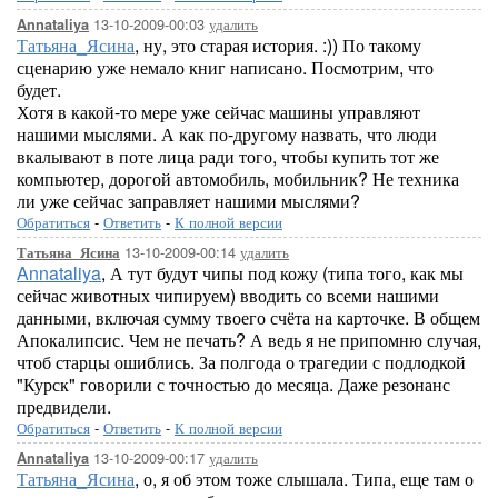
13-10-2009-00:03
удалить
Annataliya
Татьяна_Ясина
, ну, это старая история. :)) По такому
сценарию уже немало книг написано. Посмотрим, что
будет.
Хотя в какой-то мере уже сейчас машины управляют
нашими мыслями. А как по-другому назвать, что люди
вкалывают в поте лица ради того, чтобы купить тот же
компьютер, дорогой автомобиль, мобильник? Не техника
ли уже сейчас заправляет нашими мыслями?
Обратиться
-
Ответить
-
К полной версии
13-10-2009-00:14
удалить
Татьяна_Ясина
Annataliya
, А тут будут чипы под кожу (типа того, как мы
сейчас животных чипируем) вводить со всеми нашими
данными, включая сумму твоего счёта на карточке. В общем
Апокалипсис. Чем не печать? А ведь я не припомню случая,
чтоб старцы ошиблись. За полгода о трагедии с подлодкой
"Курск" говорили с точностью до месяца. Даже резонанс
предвидели.
Обратиться
-
Ответить
-
К полной версии
13-10-2009-00:17
удалить
Annataliya
Татьяна_Ясина
, о, я об этом тоже слышала. Типа, еще там о