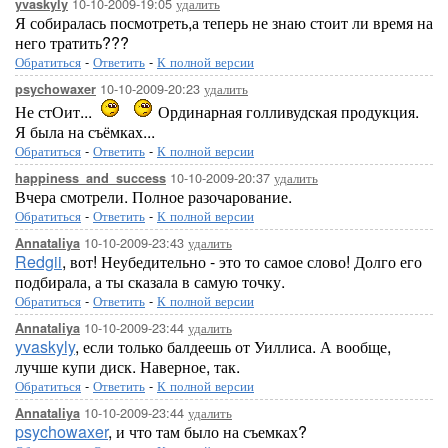
10-10-2009-19:05
удалить
yvaskyly
Я собиралась посмотреть,а теперь не знаю стоит ли время на
него тратить???
Обратиться
-
Ответить
-
К полной версии
10-10-2009-20:23
удалить
psychowaxer
Не стОит...
Ординарная голливудская продукция.
Я была на съёмках...
Обратиться
-
Ответить
-
К полной версии
10-10-2009-20:37
удалить
happiness_and_success
Вчера смотрели. Полное разочарование.
Обратиться
-
Ответить
-
К полной версии
10-10-2009-23:43
удалить
Annataliya
Redgii
, вот! Неубедительно - это то самое слово! Долго его
подбирала, а ты сказала в самую точку.
Обратиться
-
Ответить
-
К полной версии
10-10-2009-23:44
удалить
Annataliya
yvaskyly
, если только балдеешь от Уиллиса. А вообще,
лучше купи диск. Наверное, так.
Обратиться
-
Ответить
-
К полной версии
10-10-2009-23:44
удалить
Annataliya
psychowaxer
, и что там было на съемках?