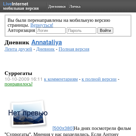
Live
Internet
Дневники
Личка
мобильная версия
Вы были перенаправлены на мобильную версию
страницы.
Вернуться!
Авторизация
Дневник
Annataliya
Лента друзей
-
Дневник
-
Полная версия
Суррогаты
10-10-2009 16:11
к комментариям
-
к полной версии
-
понравилось!
[500x380]
На днях посмотрели фильм
"Суррогаты". Мнения у нас разделились. Если Антону