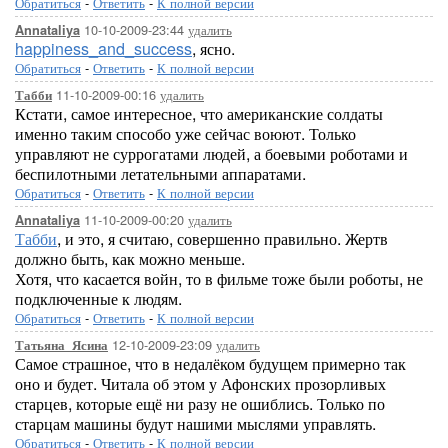
Обратиться
-
Ответить
-
К полной версии
10-10-2009-23:44
удалить
Annataliya
happiness_and_success
, ясно.
Обратиться
-
Ответить
-
К полной версии
11-10-2009-00:16
удалить
Табби
Кстати, самое интересное, что американские солдаты
именно таким способо уже сейчас воюют. Только
управляют не суррогатами людей, а боевыми роботами и
беспилотными летательными аппаратами.
Обратиться
-
Ответить
-
К полной версии
11-10-2009-00:20
удалить
Annataliya
Табби
, и это, я считаю, совершенно правильно. Жертв
должно быть, как можно меньше.
Хотя, что касается войн, то в фильме тоже были роботы, не
подключенные к людям.
Обратиться
-
Ответить
-
К полной версии
12-10-2009-23:09
удалить
Татьяна_Ясина
Самое страшное, что в недалёком будущем примерно так
оно и будет. Читала об этом у Афонских прозорливых
старцев, которые ещё ни разу не ошиблись. Только по
старцам машины будут нашими мыслями управлять.
Обратиться
-
Ответить
-
К полной версии