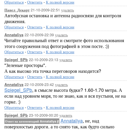
Обратиться
-
Ответить
-
К полной версии
21-10-2009-22:51
удалить
Павел_Декарт
Автобусная остановка и антенна радиосвязи для контроля
движения.
Обратиться
-
Ответить
-
К полной версии
22-10-2009-22:39
удалить
Annataliya
Читайте правильный ответ и смотрите фото использования
этого сооружения под фотографией в этом посте. :))
Обратиться
-
Ответить
-
К полной версии
22-10-2009-23:13
удалить
Spiegel_SPb
"Зеленые просторы".
А как высоко эта точка переговоров находится?
Обратиться
-
Ответить
-
К полной версии
22-10-2009-23:42
удалить
Annataliya
Spiegel_SPb
, в смысле высота будки? 1.60-1.70 метра. А
если над уровнем моря, то не знаю, как и вся пустыня, не на
горке. :)
Обратиться
-
Ответить
-
К полной версии
23-10-2009-00:20
удалить
Spiegel_SPb
Annataliya
, не, над
Ответ на комментарий Annataliya
#
поверхностью дороги. а то снято так, как будто сильно