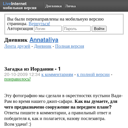
Live
Internet
Дневники
Личка
мобильная версия
Вы были перенаправлены на мобильную версию
страницы.
Вернуться!
Авторизация
Дневник
Annataliya
Лента друзей
-
Дневник
-
Полная версия
Загадка из Иордании - 1
20-10-2009 12:34
к комментариям
-
к полной версии
-
понравилось!
Эту фотографию мы сделали в окрестностях пустыни Вади-
Рам во время нашего джип-сафари.
Как вы думаете, для
чего предназначено сооружение на переднем плане?
Ответы пишите в комментарии, а правильный ответ и
победителя я, как и полагается, назову послезавтра.
Всем удачи! :)