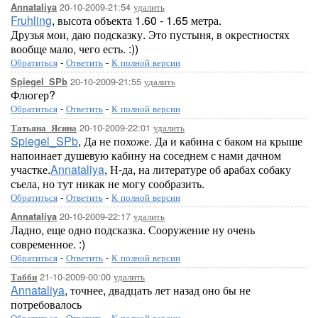
20-10-2009-21:54
удалить
Annataliya
Fruhling
, высота объекта 1.60 - 1.65 метра.
Друзья мои, даю подсказку. Это пустыня, в окрестностях
вообще мало, чего есть. :))
Обратиться
-
Ответить
-
К полной версии
20-10-2009-21:55
удалить
Spiegel_SPb
Флюгер?
Обратиться
-
Ответить
-
К полной версии
20-10-2009-22:01
удалить
Татьяна_Ясина
Spiegel_SPb
, Да не похоже. Да и кабина с баком на крыше
напоинает душевую кабину на соседнем с нами дачном
участке.
Annataliya
, Н-да, на литературе об арабах собаку
съела, но тут никак не могу сообразить.
Обратиться
-
Ответить
-
К полной версии
20-10-2009-22:17
удалить
Annataliya
Ладно, еще одно подсказка. Сооружение ну очень
современное. :)
Обратиться
-
Ответить
-
К полной версии
21-10-2009-00:00
удалить
Табби
Annataliya
, точнее, двадцать лет назад оно бы не
потребовалось
Обратиться
-
Ответить
-
К полной версии