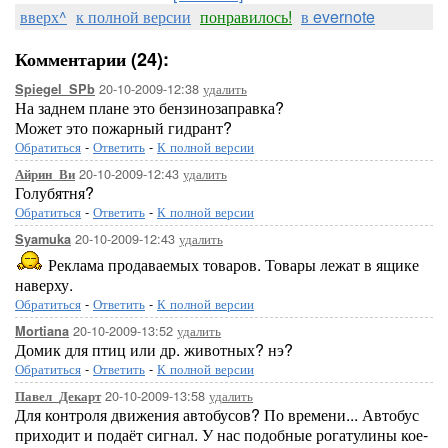
вверх^
к полной версии
понравилось!
в evernote
Комментарии (24):
20-10-2009-12:38
удалить
Spiegel_SPb
На заднем плане это бензинозаправка?
Может это пожарный гидрант?
Обратиться
-
Ответить
-
К полной версии
20-10-2009-12:43
удалить
Айрин_Ви
Голубятня?
Обратиться
-
Ответить
-
К полной версии
20-10-2009-12:43
удалить
Syamuka
Реклама продаваемых товаров. Товары лежат в ящике
наверху.
Обратиться
-
Ответить
-
К полной версии
20-10-2009-13:52
удалить
Mortiana
Домик для птиц или др. животных? нэ?
Обратиться
-
Ответить
-
К полной версии
20-10-2009-13:58
удалить
Павел_Декарт
Для контроля движения автобусов? По времени... Автобус
приходит и подаёт сигнал. У нас подобные рогатулины кое-