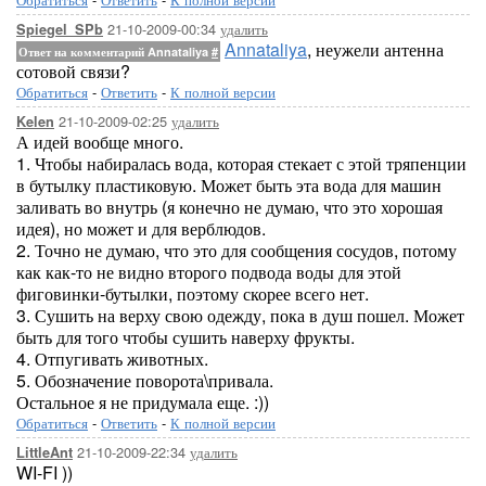
21-10-2009-00:34
удалить
Spiegel_SPb
Annataliya
, неужели антенна
Ответ на комментарий Annataliya
#
сотовой связи?
Обратиться
-
Ответить
-
К полной версии
21-10-2009-02:25
удалить
Kelen
А идей вообще много.
1. Чтобы набиралась вода, которая стекает с этой тряпенции
в бутылку пластиковую. Может быть эта вода для машин
заливать во внутрь (я конечно не думаю, что это хорошая
идея), но может и для верблюдов.
2. Точно не думаю, что это для сообщения сосудов, потому
как как-то не видно второго подвода воды для этой
фиговинки-бутылки, поэтому скорее всего нет.
3. Сушить на верху свою одежду, пока в душ пошел. Может
быть для того чтобы сушить наверху фрукты.
4. Отпугивать животных.
5. Обозначение поворота\привала.
Остальное я не придумала еще. :))
Обратиться
-
Ответить
-
К полной версии
21-10-2009-22:34
удалить
LittleAnt
WI-FI ))