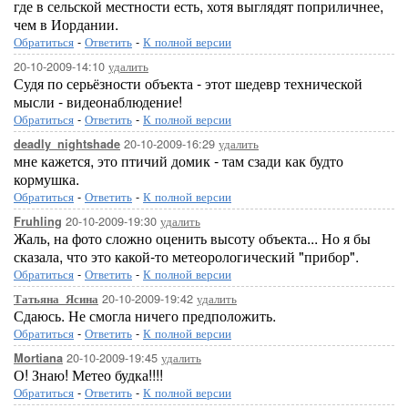
где в сельской местности есть, хотя выглядят поприличнее,
чем в Иордании.
Обратиться
-
Ответить
-
К полной версии
20-10-2009-14:10
удалить
Судя по серьёзности объекта - этот шедевр технической
мысли - видеонаблюдение!
Обратиться
-
Ответить
-
К полной версии
20-10-2009-16:29
удалить
deadly_nightshade
мне кажется, это птичий домик - там сзади как будто
кормушка.
Обратиться
-
Ответить
-
К полной версии
20-10-2009-19:30
удалить
Fruhling
Жаль, на фото сложно оценить высоту объекта... Но я бы
сказала, что это какой-то метеорологический "прибор".
Обратиться
-
Ответить
-
К полной версии
20-10-2009-19:42
удалить
Татьяна_Ясина
Сдаюсь. Не смогла ничего предположить.
Обратиться
-
Ответить
-
К полной версии
20-10-2009-19:45
удалить
Mortiana
О! Знаю! Метео будка!!!!
Обратиться
-
Ответить
-
К полной версии