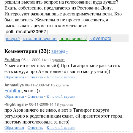
решили выставить вопрос на голосование: куда лучше?
Ехать, собственно, предлагается из Ростова-на-Дону.
Интересуют разноплановые достопримечательности. Кто
был, колитесь. Желательно не просто голосовать, а
высказывать аргументы в комментариях.
[poll_result=930957]
вверх^
к полной версии
понравилось!
в evernote
Комментарии (33):
вперёд»
06-11-2009-14:11
удалить
Fruhling
У меня интерес шкурный)) Про Таганрог мне рассказать
есть кому, а про Азов только от вас и смогу узнать))
Обратиться
-
Ответить
-
К полной версии
06-11-2009-14:16
удалить
Annataliya
Fruhling
, ясно. :))
Обратиться
-
Ответить
-
К полной версии
06-11-2009-14:18
удалить
-Nightingale-
про Азов ничего не знаю, а вот в Таганрог подруга
регулярно к родственникам ездит, ей нравится этот город,
поэтому проголосовала за него)
Обратиться
-
Ответить
-
К полной версии