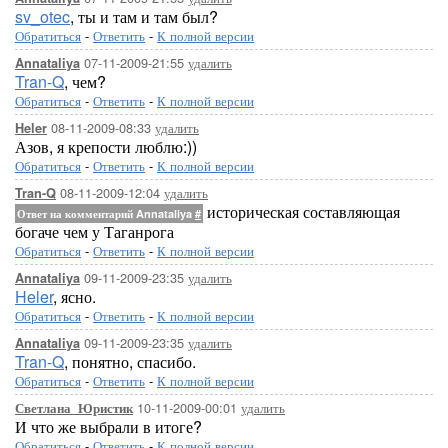
sv_otec
, ты и там и там был?
Обратиться
-
Ответить
-
К полной версии
07-11-2009-21:55
удалить
Annataliya
Tran-Q
, чем?
Обратиться
-
Ответить
-
К полной версии
08-11-2009-08:33
удалить
Heler
Азов, я крепости люблю:))
Обратиться
-
Ответить
-
К полной версии
08-11-2009-12:04
удалить
Tran-Q
историческая составляющая
Ответ на комментарий Annataliya
#
богаче чем у Таганрога
Обратиться
-
Ответить
-
К полной версии
09-11-2009-23:35
удалить
Annataliya
Heler
, ясно.
Обратиться
-
Ответить
-
К полной версии
09-11-2009-23:35
удалить
Annataliya
Tran-Q
, понятно, спасибо.
Обратиться
-
Ответить
-
К полной версии
10-11-2009-00:01
удалить
Светлана_Юристик
И что же выбрали в итоге?
Обратиться
-
Ответить
-
К полной версии