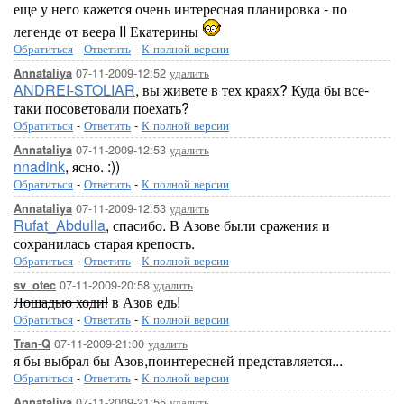
еще у него кажется очень интересная планировка - по
легенде от веера II Екатерины
Обратиться
-
Ответить
-
К полной версии
07-11-2009-12:52
удалить
Annataliya
ANDREI-STOLIAR
, вы живете в тех краях? Куда бы все-
таки посоветовали поехать?
Обратиться
-
Ответить
-
К полной версии
07-11-2009-12:53
удалить
Annataliya
nnadink
, ясно. :))
Обратиться
-
Ответить
-
К полной версии
07-11-2009-12:53
удалить
Annataliya
Rufat_Abdulla
, спасибо. В Азове были сражения и
сохранилась старая крепость.
Обратиться
-
Ответить
-
К полной версии
07-11-2009-20:58
удалить
sv_otec
Лошадью ходи!
в Азов едь!
Обратиться
-
Ответить
-
К полной версии
07-11-2009-21:00
удалить
Tran-Q
я бы выбрал бы Азов,поинтересней представляется...
Обратиться
-
Ответить
-
К полной версии
07-11-2009-21:55
удалить
Annataliya