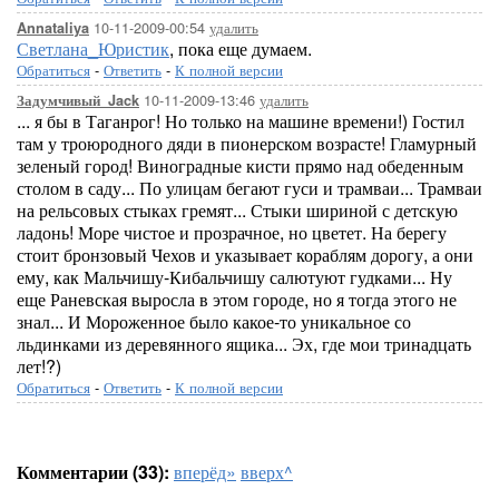
10-11-2009-00:54
удалить
Annataliya
Светлана_Юристик
, пока еще думаем.
Обратиться
-
Ответить
-
К полной версии
10-11-2009-13:46
удалить
Задумчивый_Jack
... я бы в Таганрог! Но только на машине времени!) Гостил
там у троюродного дяди в пионерском возрасте! Гламурный
зеленый город! Виноградные кисти прямо над обеденным
столом в саду... По улицам бегают гуси и трамваи... Трамваи
на рельсовых стыках гремят... Стыки шириной с детскую
ладонь! Море чистое и прозрачное, но цветет. На берегу
стоит бронзовый Чехов и указывает кораблям дорогу, а они
ему, как Мальчишу-Кибальчишу салютуют гудками... Ну
еще Раневская выросла в этом городе, но я тогда этого не
знал... И Мороженное было какое-то уникальное со
льдинками из деревянного ящика... Эх, где мои тринадцать
лет!?)
Обратиться
-
Ответить
-
К полной версии
Комментарии (33):
вперёд»
вверх^