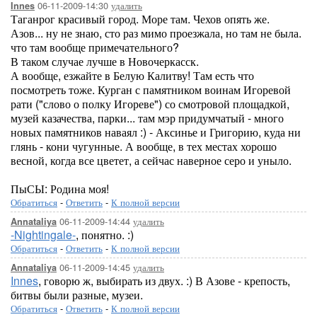
06-11-2009-14:30
удалить
Innes
Таганрог красивый город. Море там. Чехов опять же.
Азов... ну не знаю, сто раз мимо проезжала, но там не была.
что там вообще примечательного?
В таком случае лучше в Новочеркасск.
А вообще, езжайте в Белую Калитву! Там есть что
посмотреть тоже. Курган с памятником воинам Игоревой
рати ("слово о полку Игореве") со смотровой площадкой,
музей казачества, парки... там мэр придумчатый - много
новых памятников наваял :) - Аксинье и Григорию, куда ни
глянь - кони чугунные. А вообще, в тех местах хорошо
весной, когда все цветет, а сейчас наверное серо и уныло.
ПыСЫ: Родина моя!
Обратиться
-
Ответить
-
К полной версии
06-11-2009-14:44
удалить
Annataliya
-Nightingale-
, понятно. :)
Обратиться
-
Ответить
-
К полной версии
06-11-2009-14:45
удалить
Annataliya
Innes
, говорю ж, выбирать из двух. :) В Азове - крепость,
битвы были разные, музеи.
Обратиться
-
Ответить
-
К полной версии