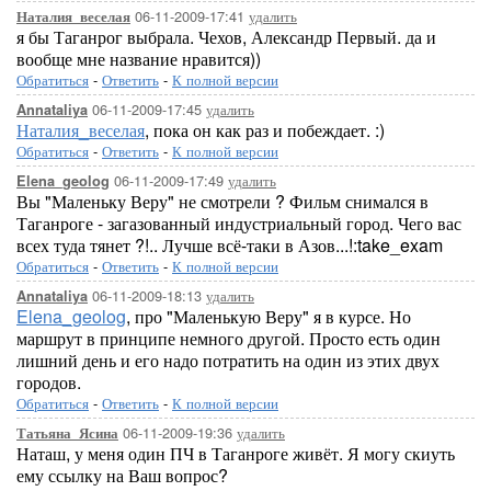
06-11-2009-17:41
удалить
Наталия_веселая
я бы Таганрог выбрала. Чехов, Александр Первый. да и
вообще мне название нравится))
Обратиться
-
Ответить
-
К полной версии
06-11-2009-17:45
удалить
Annataliya
Наталия_веселая
, пока он как раз и побеждает. :)
Обратиться
-
Ответить
-
К полной версии
06-11-2009-17:49
удалить
Elena_geolog
Вы "Маленьку Веру" не смотрели ? Фильм снимался в
Таганроге - загазованный индустриальный город. Чего вас
всех туда тянет ?!.. Лучше всё-таки в Азов...!:take_exam
Обратиться
-
Ответить
-
К полной версии
06-11-2009-18:13
удалить
Annataliya
Elena_geolog
, про "Маленькую Веру" я в курсе. Но
маршрут в принципе немного другой. Просто есть один
лишний день и его надо потратить на один из этих двух
городов.
Обратиться
-
Ответить
-
К полной версии
06-11-2009-19:36
удалить
Татьяна_Ясина
Наташ, у меня один ПЧ в Таганроге живёт. Я могу скиуть
ему ссылку на Ваш вопрос?