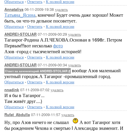
Обратиться
-
Ответить
-
К полной версии
06-11-2009-19:38
удалить
Annataliya
Татьяна_Ясина
, конечно! Будет очень даже хорошо! Может
быть, он что-то дельное посоветует.
Обратиться
-
Ответить
-
К полной версии
07-11-2009-00:29
удалить
ANDREI-STOLIAR
Таганрог-Родина А.П.ЧЕХОВА.Основан в 1698г. Петром
Первым!!!вот несколько
фото
Азов -город с тысячелетней историей!
Обратиться
-
Ответить
-
К полной версии
07-11-2009-00:34
удалить
ANDREI-STOLIAR
вообще Азов маленький
Ответ на комментарий ANDREI-STOLIAR
#
уютный городок.А Таганрог -промышленный город.
Обратиться
-
Ответить
-
К полной версии
07-11-2009-07:02
удалить
nnadink
И я бы в Таганрог...
Там живёт друг....)
Обратиться
-
Ответить
-
К полной версии
07-11-2009-11:57
удалить
Rufat_Abdulla
Ну, про Азов ничего не слышал
А вот Таганрог хотя
бы рождением Чехова и смертью I Александра знаменит. И