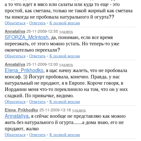
а то что идет в мясо или салаты или куда то еще - это
простой, как сметана, только не такой жирный как сметана
ты никогда не пробовала натурального й огурта??
Обратиться
-
Ответить
-
К полной версии
25-11-2009-12:55
удалить
Annataliya
SFORZA_McIntosh
, да, понимаю, если все время
переезжать, от этого можно устать. Но теперь-то уже
окончательно переехали?
Обратиться
-
Ответить
-
К полной версии
25-11-2009-13:00
удалить
Annataliya
Elena_Prikhodko
, я щас начну жалеть, что не пробовала
мэнсаф. :)) Йогурт пробовала, конечно. Правда, у нас
натуральный не продают, я в Европе. Короче говоря, в
Иордании меня что-то переклинило на том, что он у них
сладкий. По привычке, видимо.
Обратиться
-
Ответить
-
К полной версии
25-11-2009-13:18
удалить
Elena_Prikhodko
Annataliya
, я сейчас вообще не представляю как можно
жить без натурального й огурта.......а дома знаю, его не
продают, жалко
Обратиться
-
Ответить
-
К полной версии