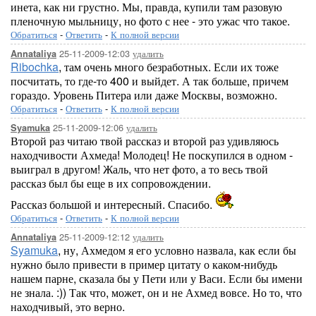
инета, как ни грустно. Мы, правда, купили там разовую
пленочную мыльницу, но фото с нее - это ужас что такое.
Обратиться
-
Ответить
-
К полной версии
25-11-2009-12:03
удалить
Annataliya
Ribochka
, там очень много безработных. Если их тоже
посчитать, то где-то 400 и выйдет. А так больше, причем
гораздо. Уровень Питера или даже Москвы, возможно.
Обратиться
-
Ответить
-
К полной версии
25-11-2009-12:06
удалить
Syamuka
Второй раз читаю твой рассказ и второй раз удивляюсь
находчивости Ахмеда! Молодец! Не поскупился в одном -
выиграл в другом! Жаль, что нет фото, а то весь твой
рассказ был бы еще в их сопровождении.
Рассказ большой и интересный. Спасибо.
Обратиться
-
Ответить
-
К полной версии
25-11-2009-12:12
удалить
Annataliya
Syamuka
, ну, Ахмедом я его условно назвала, как если бы
нужно было привести в пример цитату о каком-нибудь
нашем парне, сказала бы у Пети или у Васи. Если бы имени
не знала. :)) Так что, может, он и не Ахмед вовсе. Но то, что
находчивый, это верно.