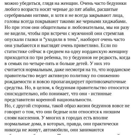
можно убедиться, глядя на женщин. Очень часто бедуинки
любого возраста носят черные до пят абайи, расшитые
серебряными нитями, и хотя и не всегда закрывают лица,
головы всегда покрывают такими же черными хиджабами.
Но при этом они общительны и любознательны, мы ни разу
не видели, чтобы при встречи с мужчиной они стремглав
опускали глазки и "уходили в тень", наоборот очень часто
они улыбаются и выглядят очень приветливо. Если по
статистике сейчас в среднем на одну иорданскую женщину
приходится по три ребенка, то у бедуинов не редкость, когда
в семьях по четыре-пять и больше детей. У них это
считается нормальным, даже несмотря на то, что иорданское
правительство ведет активную политику по снижению
рождаемости и вовсю пропагандирует противозачаточные
средства. Но, в целом, к бедуинам правительство относится
снисходительно, ибо понимает, что они - истинные
представители коренной национальности.
Но, с другой стороны, такой образ жизни бедуинов вовсе не
говорит о том, что они бедные или относятся к низшим
слоям населения. У многих в городах есть вполне
нормальные дома, в которых, правда, они практически
никогда не живут, автомобили, они занимаются