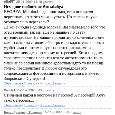
25-11-2009-13:19
удалить
AllaFIT
Исходное сообщение Annataliya
SFORZA_McIntosh , да, понимаю, если все время
переезжать, от этого можно устать. Но теперь-то уже
окончательно переехали?
Да,конечно,на Родине,в Москве! Вы знаете,мало того что
отец военный,так мы еще на машине по свету
путешествовали.На машине романтично конечно,но мне
кажется,что на самолете быстро и легко,в отель со всеми
удобствами и потом в путь за фотозарисовками и
впечатлениями,так по моему интересней. Хотя каждому
свое путешествие нравится,кто-то автостопом,кто-то на
машине со всеми комильфо-удобствами,кто-то на поезде
только предпочитает.В любом случае,когда это
сопровождается фотосессиями и историями к ним-это
Здоровски и Суперски!
Обратиться
-
Ответить
-
К полной версии
25-11-2009-13:49
удалить
Venda1
Стильный какой в костюме на песочке! А песочек!!! Хочу
такого песочка....
Обратиться
-
Ответить
-
К полной версии
25-11-2009-13:50
удалить
Катя_Дизайнер_Иванова