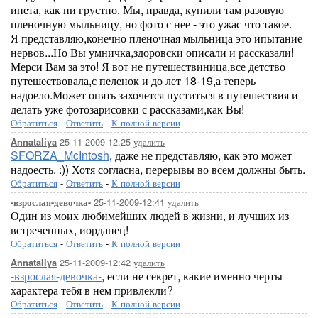
инета, как ни грустно. Мы, правда, купили там разовую
пленочную мыльницу, но фото с нее - это ужас что такое.
Я представляю,конечно пленочная мыльница это ипытание
нервов...Но Вы умничка,здоровски описали и рассказали!
Мерси Вам за это! Я вот не путешествиница,все детство
путешествовала,с пеленок и до лет 18-19,а теперь
надоело.Может опять захочется пуститься в путешествия и
делать уже фотозарисовки с рассказами,как Вы!
Обратиться
-
Ответить
-
К полной версии
25-11-2009-12:25
удалить
Annataliya
SFORZA_McIntosh
, даже не представляю, как это может
надоесть. :)) Хотя согласна, перерывы во всем должны быть.
Обратиться
-
Ответить
-
К полной версии
25-11-2009-12:41
удалить
-взрослая-девочка-
Один из моих любимейших людей в жизни, и лучших из
встреченных, иорданец!
Обратиться
-
Ответить
-
К полной версии
25-11-2009-12:42
удалить
Annataliya
-взрослая-девочка-
, если не секрет, какие именно черты
характера тебя в нем привлекли?
Обратиться
-
Ответить
-
К полной версии