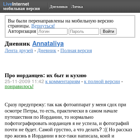
Live
Internet
Дневники
Личка
мобильная версия
Вы были перенаправлены на мобильную версию
страницы.
Вернуться!
Авторизация
Дневник
Annataliya
Лента друзей
-
Дневник
-
Полная версия
Про иорданцев: их быт и кухню
25-11-2009 11:42
к комментариям
-
к полной версии
-
понравилось!
Сразу предупрежу: так как фотоаппарат у меня сдох при
осмотре Петры, то есть, практически в самом начале
путешествия по Иордании, то нормально
пофотографировать иорданцев я не успела, и фотографий
почти не будет. Самой грустно, а что делать? :(( Но рассказ
про жизнь в Иордании я все-таки написала, коий и