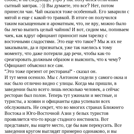
сытный завтрак. :-)) Вы думаете, это все? Нет, потом
принесли чаи. Чай оказался тоже особенный. Его заварили с
мятой и еще с какой-то травкой. В итоге он получился
таким насыщенным и ароматным, что, не вру, можно было
бы легко выпить целый чайник! И вот, сидим мы, попиваем
чаек, как вдруг официант приносит нам тарелку с
восточными сладостями. Это еще что такое? Мы ж их не
заказывали, да и признаться, уже так наелись к тому
моменту, что даже потеряли дар речи, чтобы как-то
среагировать должным образом и выяснить, что к чему?
Официант объяснил все сам.
"Это тоже презент от ресторана!" - сказал он.
И тут меня осенило. Мы с Антоном сидели у самого окна и
нас было отлично видно с улицы. Когда мы пришли, в
заведении было всего лишь несколько человек, а сейчас
ресторан был полон. Теперь тут ужинали и местные, и
туристы, а хозяин и официанты едва успевали всех
обслуживать. Не секрет, что во многих странах Ближнего
Востока и Юго-Восточной Азии у белых туристов
проявляется что-то вроде стадного инстинкта. Вот
представьте, вы ищете место, где бы вам перекусить. Все
заведения кругом выглядят примерно одинаково, и вы