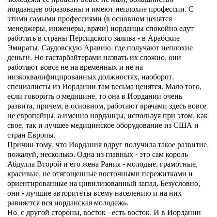
иорданцев образованы и имеют неплохие профессии. С
этими самыми профессиями (в основном ценятся
менеджеры, инженеры, врачи) иорданцы спокойно едут
работать в страны Персидского залива - в Арабские
Эмираты, Саудовскую Аравию, где получают неплохие
деньги. Но гастарбайтерами назвать их сложно, они
работают вовсе не на временных и не на
низкоквалифицированных должностях, наоборот,
специалисты из Иордании там весьма ценятся. Мало того,
если говорить о медицине, то она в Иордании очень
развита, причем, в основном, работают врачами здесь вовсе
не европейцы, а именно иорданцы, используя при этом, как
свое, так и лучшее медицинское оборудование из США и
стран Европы.
Причин тому, что Иордания вдруг получила такое развитие,
пожалуй, несколько. Одна из главных - это сам король
Абдулла Второй и его жена Рания - молодые, грамотные,
красивые, не отягощенные восточными пережитками и
ориентированные на цивилизованный запад. Безусловно,
они - лучшие авторитеты всему населению и на них
равняется вся иорданская молодежь.
Но, с другой стороны, восток - есть восток. И в Иордании