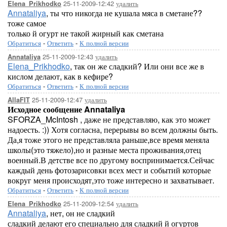
25-11-2009-12:42
удалить
Elena_Prikhodko
Annataliya
, ты что никогда не кушала мяса в сметане??
тоже самое
только й огурт не такой жирный как сметана
Обратиться
-
Ответить
-
К полной версии
25-11-2009-12:43
удалить
Annataliya
Elena_Prikhodko
, так он же сладкий? Или они все же в
кислом делают, как в кефире?
Обратиться
-
Ответить
-
К полной версии
25-11-2009-12:47
удалить
AllaFIT
Исходное сообщение Annataliya
SFORZA_McIntosh , даже не представляю, как это может
надоесть. :)) Хотя согласна, перерывы во всем должны быть.
Да,я тоже этого не представляла раньше,все время меняла
школы(это тяжело),но и разные места проживания,отец
военный.В детстве все по другому воспринимается.Сейчас
каждый день фотозарисовки всех мест и событий которые
вокруг меня происходят,это тоже интересно и захватывает.
Обратиться
-
Ответить
-
К полной версии
25-11-2009-12:54
удалить
Elena_Prikhodko
Annataliya
, нет, он не сладкий
сладкий делают его специально для сладкий й огуртов