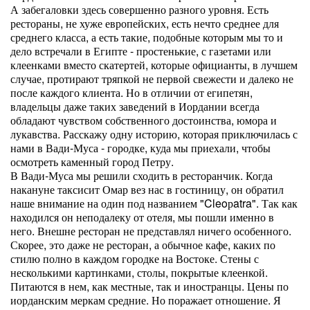
А забегаловки здесь совершенно разного уровня. Есть
рестораны, не хуже европейских, есть нечто среднее для
среднего класса, а есть такие, подобные которым мы то и
дело встречали в Египте - простенькие, с газетами или
клеенками вместо скатертей, которые официанты, в лучшем
случае, протирают тряпкой не первой свежести и далеко не
после каждого клиента. Но в отличии от египетян,
владельцы даже таких заведений в Иордании всегда
обладают чувством собственного достоинства, юмора и
лукавства. Расскажу одну историю, которая приключилась с
нами в Вади-Муса - городке, куда мы приехали, чтобы
осмотреть каменный город Петру.
В Вади-Муса мы решили сходить в ресторанчик. Когда
накануне таксисит Омар вез нас в гостиницу, он обратил
наше внимание на один под названием "Cleoрatra". Так как
находился он неподалеку от отеля, мы пошли именно в
него. Внешне ресторан не представлял ничего особенного.
Скорее, это даже не ресторан, а обычное кафе, каких по
стилю полно в каждом городке на Востоке. Стены с
несколькими картинками, столы, покрытые клеенкой.
Питаются в нем, как местные, так и иностранцы. Цены по
иорданским меркам средние. Но поражает отношение. Я