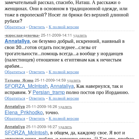
замечательный рассказ, спасибо, Наташ. А расскажи о
женщинах. Они в основном в традиционной одежде, или
тоже в европеской? Носят ли брюки без верхней длинной
рубахи?
Обратиться
-
Ответить
-
К полной версии
25-11-2009-14:11
удалить
-взрослая-девочка-
Annataliya
, он безумно добрый, искренний, наивный в
свои 30...готов отдать последнее...слезы от
трогательности...помощь всегда...а вообще у иорданцев
(палестинцев) отношение к египтянам как к нечистым
арабам...
Обратиться
-
Ответить
-
К полной версии
25-11-2009-14:59
удалить
Татьяна_Ясина
SFORZA_McIntosh
,
Annataliya
, Как навернулся, так и
исправим. У
Persian_tramp
полно постов про Иорданию.
Обратиться
-
Ответить
-
К полной версии
25-11-2009-16:26
удалить
Annataliya
Elena_Prikhodko
, точно.
Обратиться
-
Ответить
-
К полной версии
25-11-2009-16:27
удалить
Annataliya
SFORZA_McIntosh
, в общем, да, каждому свое. Я вот и
автостоп очень люблю, и хорошие отели. :)) Так что, пробую