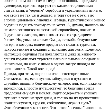
собственным бизнесом в Петре - в основном, продажей
сувениров, причем, торгуют не какими-то дешевыми
статуэтками, а "черным" серебром и украшениями из него,
кое стоит не так уж и дешево, и торгуют не с рук, а во
вполне цивильных лавочках. Правда, туристический бизнес
бедуины поднять почему-то не хотят. А, думаю, нашлось бы
не мало гонящихся за экзотикой европейцев, пожить в
бедуинских лагерях, познакомиться с их традициями и
бытом. Но, увы, по словам Омара, те якобы бедуинские
лагеря, в которых нынче предлагают пожить туристам,
искусственные и созданы специально для оных. Конечно,
настоящие бедуины там появляются и даже за какие-то
деньги кормят-поят туристов национальными блюдами и
напитками, но жить с ними в одном лагере никогда не
соглашаются. Такой вот народ!
Правда, при этом, люди они очень гостеприимные.
Считается, что, если путник заблудился в пустыне и
случайно вышел к бедуинскому лагерю, или, если даже не
заблудился, а просто путешествует, то бедуины всегда
предложат ему еду и ночлег, будут содержать и угощать
путника в течение трех дней, и только по их прошествии
поинтересуются, куда он, собственно, держит путь?
Фото бедуинов у меня нет. Это - тоже "оседлые" иорданцы,