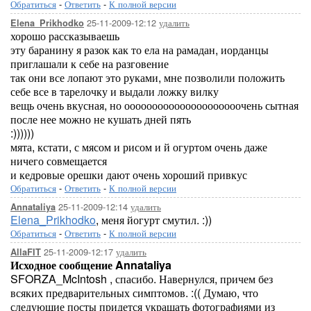
Обратиться
-
Ответить
-
К полной версии
25-11-2009-12:12
удалить
Elena_Prikhodko
хорошо рассказываешь
эту баранину я разок как то ела на рамадан, иорданцы
приглашали к себе на разговение
так они все лопают это руками, мне позволили положить
себе все в тарелочку и выдали ложку вилку
вещь очень вкусная, но ооооооооооооооооооооочень сытная
после нее можно не кушать дней пять
:))))))
мята, кстати, с мясом и рисом и й огуртом очень даже
ничего совмещается
и кедровые орешки дают очень хороший привкус
Обратиться
-
Ответить
-
К полной версии
25-11-2009-12:14
удалить
Annataliya
Elena_Prikhodko
, меня йогурт смутил. :))
Обратиться
-
Ответить
-
К полной версии
25-11-2009-12:17
удалить
AllaFIT
Исходное сообщение Annataliya
SFORZA_McIntosh , спасибо. Навернулся, причем без
всяких предварительных симптомов. :(( Думаю, что
следующие посты придется украшать фотографиями из