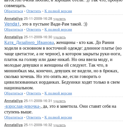
совмещать.
Обратиться
-
Ответить
-
К полной версии
25-11-2009-16:28
удалить
Annataliya
Venda1
, это в пустыне Вади-Рам такой. :))
Обратиться
-
Ответить
-
К полной версии
25-11-2009-16:30
удалить
Annataliya
Катя_Дизайнер_Иванова
, женщины - кто как. До Рании
ходили в основном в восточной одежде: длинное платье (но
чаще цветастое, а не черное), в котором закрыты руки-ноги,
платок на голову или даже никаб. Но она ввела моду, и
молодые девушки и женщины ей следуют. Так что, в
миниюбках мы, конечно, девушек не видели, но в брюках,
сколько хочешь. Но это опять же, если говорить о
цивилизованных иорданках. Бедуинки ходят только в свем
национальном.
Обратиться
-
Ответить
-
К полной версии
25-11-2009-16:31
удалить
Annataliya
-взрослая-девочка-
, да, это я заметила. Они ставят себя на
ступень выше.
Обратиться
-
Ответить
-
К полной версии
25-11-2009-16:32
удалить
Annataliya