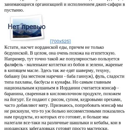
занимающиеся организацией и исполнением джип-сафари в
пустыню.
[700x525]
Кстати, насчет иорданской еды, причем не только
бедуинской. В целом, она очень похожа на египетскую.
Например, тут точно такой же популярностью пользуется
фаляфель - маленькие котлетки из бобов и зелени, жареные
в кипящем масле. Здесь так же едят шаверму, техуну,
бабаану (на местном наречии - баба ганнуж), фуль, сладости
типа пахлавы, басбусы и кунафы. Но самым главным
национальным кушаньем в Иордании считается мэнсаф -
баранина, сваренная в кисломолочном продукте, похожем
на йогурт. Ее подают с рисом, супом, кедровыми орехами,
часто добавляют мяту. Признаюсь, попробовать мэнсаф мы
не рискнули, что-то уж больно несовместимыми показались
нам продукты, из которых его готовят, и больше мы
налегали все-таки на различные шашлыки и кебабы, кои в
иорданских забегаловках готовят просто мастерски.