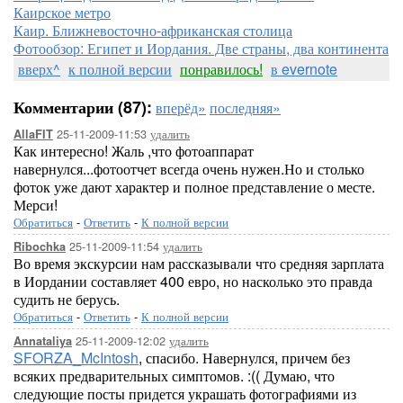
Каирское метро
Каир. Ближневосточно-африканская столица
Фотообзор: Египет и Иордания. Две страны, два континента
вверх^
к полной версии
понравилось!
в evernote
Комментарии (87):
вперёд»
последняя»
25-11-2009-11:53
удалить
AllaFIT
Как интересно! Жаль ,что фотоаппарат
навернулся...фотоотчет всегда очень нужен.Но и столько
фоток уже дают характер и полное представление о месте.
Мерси!
Обратиться
-
Ответить
-
К полной версии
25-11-2009-11:54
удалить
Ribochka
Во время экскурсии нам рассказывали что средняя зарплата
в Иордании составляет 400 евро, но насколько это правда
судить не берусь.
Обратиться
-
Ответить
-
К полной версии
25-11-2009-12:02
удалить
Annataliya
SFORZA_McIntosh
, спасибо. Навернулся, причем без
всяких предварительных симптомов. :(( Думаю, что
следующие посты придется украшать фотографиями из