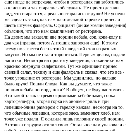
еще нигде не встречала, чтобы в ресторанах так заботились
о клиентах и так старались обслужить. Не просто делали
вид, что стараются, а реально старались от души! Не успели
мы сделать заказ, как нам на отдельной тарелке принесли
шесть штучек фаляфель. Официант (он же хозяин заведения)
объяснил, что это нам комплимент от ресторана.
На двоих мы заказали две порции кебаба, сок, кока-колу и
два чая (правда, потом Антошик запросил еще). К этому
всему полагается бесплатный шведский стол из разных
закусок. Но мы не стали торопиться. Первым делом, подали
напитки. Несмотря на простоту заведения, стаканчики нам
красиво обернули салфетками. Тут же официант принес
свежий салат, техину и еще фаляфель и сказал, что это все -
тоже угощение от ресторана. Мы удивились, но дальше
было круче! Пошли блюда. Как вы думаете, что такое
порция кебаба по-иордански? В общем, не буду вас томить.
Это такой тазик с тремя огромными кебабинами, горка
картофеля-фри, вторая горка из овощей-гриль и три
лепешки-блина размером с тарелку каждая, несмотря на то,
что обычные лепешки, которые здесь заменяют хлеб, нам
тоже уже подали. Я осилила лишь половину своей порции.
Антошка с трудом осилил свою. Остальное нам упаковали с
собой, и на следующее утро у нас получился отличный