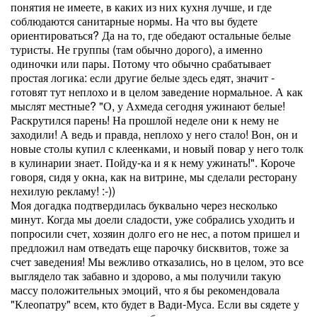
понятия не имеете, в каких из них кухня лучше, и где
соблюдаются санитарные нормы. На что вы будете
ориентироваться? Да на то, где обедают остальные белые
туристы. Не группы (там обычно дорого), а именно
одиночки или пары. Потому что обычно срабатывает
простая логика: если другие белые здесь едят, значит -
готовят тут неплохо и в целом заведение нормальное. А как
мыслят местные? "О, у Ахмеда сегодня ужинают белые!
Раскрутился парень! На прошлой неделе они к нему не
заходили! А ведь и правда, неплохо у него стало! Вон, он и
новые столы купил с клеенками, и новый повар у него толк
в кулинарии знает. Пойду-ка и я к нему ужинать!". Короче
говоря, сидя у окна, как на витрине, мы сделали ресторану
нехилую рекламу! :-))
Моя догадка подтвердилась буквально через несколько
минут. Когда мы доели сладости, уже собрались уходить и
попросили счет, хозяин долго его не нес, а потом пришел и
предложил нам отведать еще парочку бисквитов, тоже за
счет заведения! Мы вежливо отказались, но в целом, это все
выглядело так забавно и здорово, а мы получили такую
массу положительных эмоций, что я бы рекомендовала
"Клеопатру" всем, кто будет в Вади-Муса. Если вы сядете у