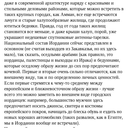
даже в современной архитектуре наряду с красивыми и
стильными деловыми районами, которые можно встретить в
таких крупных городах, как Амман, все еще встречаются
лачуги и старые халупообразные жилища, где продолжают
ютиться бедняки. Правда, год от года таких жилищ
становится все меньше, и даже крыши халуп, порой, уже
украшают недешевые спутниковые антенны-тарелки.
Национальный состав Иордании сейчас представлен в
основном (не считая выходцев из Закавказья, но их здесь
мало), так сказать, оседлыми арабами (как правило, это
иорданцы, палестинцы и выходцы из Ирака) и бедуинами,
которые оседлому образу жизни до сих пор предпочитают
кочевой. Первые и вторые очень сильно отличаются, как по
внешнему виду, так и по определению личных ценностей.
Если первые стремятся к чему-то среднему между
европейским и ближневосточном образу жизни - лучше
всего это можно заметить во внешнем виде городских
иорданцев: например, большинство мужчин здесь
предпочитает носить джинсы, свитера и костюмы
европейского покроя, начищать до блеска обувь и ездить но
новых хороших автомобилях (таких развалюх, как в Египте,
мы в Иордании вообще не встречали).