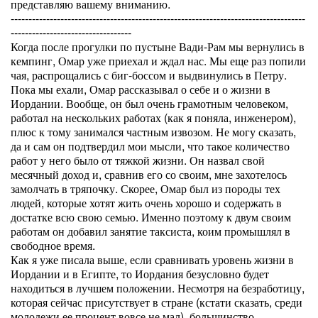
представляю вашему вниманию.
-----------------------------------------------------------------------------------
----------------------------------
Когда после прогулки по пустыне Вади-Рам мы вернулись в
кемпинг, Омар уже приехал и ждал нас. Мы еще раз попили
чая, распрощались с биг-боссом и выдвинулись в Петру.
Пока мы ехали, Омар рассказывал о себе и о жизни в
Иордании. Вообще, он был очень грамотным человеком,
работал на нескольких работах (как я поняла, инженером),
плюс к тому занимался частным извозом. Не могу сказать,
да и сам он подтвердил мои мысли, что такое количество
работ у него было от тяжкой жизни. Он назвал свой
месячный доход и, сравнив его со своим, мне захотелось
замолчать в тряпочку. Скорее, Омар был из породы тех
людей, которые хотят жить очень хорошо и содержать в
достатке всю свою семью. Именно поэтому к двум своим
работам он добавил занятие таксиста, коим промышлял в
свободное время.
Как я уже писала выше, если сравнивать уровень жизни в
Иордании и в Египте, то Иордания безусловно будет
находиться в лучшем положении. Несмотря на безработицу,
которая сейчас присутствует в стране (кстати сказать, среди
молодежи ее процент вовсе не мал), большинство