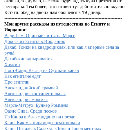
окошка, то, думаю, вас тоже будет ждать куча презентов от
ресторана. Тем более, что готовят тут действительно вкусно!
Кстати, обед на двоих нам обошелся в 19 динар.
---------------------------------------------------------------------------------
Мои другие рассказы из путешествия по Египту и
Иордании:
Вади-Рам. Один миг и ты на Марсе
Дорога из Египта в Иорданию
Дахаб. Гонки на квадроциклах, или как я впервые села за
руль!
Дахабские заныривания
Хамсин
Порт-Саид. Взгляд на Суэцкий канал
Как египтяне едят
Про египтян
Александрийский трамвай
Александрия континентальная
Александрия морская
Марса-Матрух. Бункер Роммеля
Оазис Сива. Среди песков
Из Каира в Александрию на поезде
Каир. Как мы пирамиды осматривали
Каир. Цитадель Салах-ад-Дина и Город мертвых