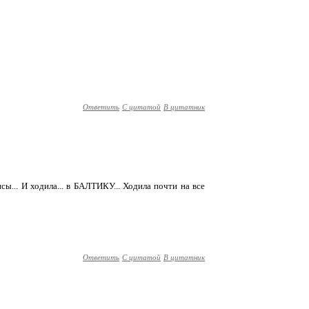
Ответить
С цитатой
В цитатник
нсы... И ходила... в БАЛТИКУ... Ходила почти на все
Ответить
С цитатой
В цитатник