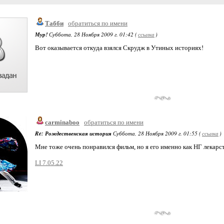
Табби
обратиться по имени
Мур!
Суббота, 28 Ноября 2009 г. 01:42 (
ссылка
)
Вот оказывается откуда взялся Скрудж в Утиных историях!
carminaboo
обратиться по имени
Re: Рождественская история
Суббота, 28 Ноября 2009 г. 01:55 (
ссылка
)
Мне тоже очень понравился фильм, но я его именно как НГ лекарс
LI 7.05.22