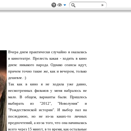
Вчера днем практически случайно я оказалась
в кинотеатре. Прелесть какая - ходить в кино
днем: никакого народа. Однако сеансы идут,
причем точно такие же, как и вечером, только
дешевле. :)
Так как в кино я не ходила уже давно,
несмотренных фильмов у меня набралось не
мало. В общем, варианты были. Пришлось
выбирать из "2012", "Новолуния" и
"Рождественской истории". И выбор пал на
последнюю, но не из-за каких-то личных
предпочтений, а из-за того, что она начиналась
всего через 15 минут, в то время, как остальные