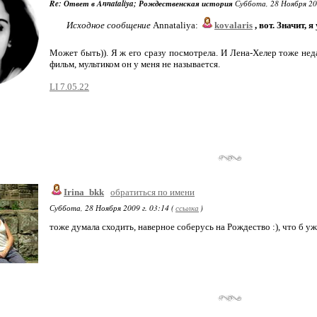
Re: Ответ в Annataliya; Рождественская история
Суббота, 28 Ноября 200
Исходное сообщение
Annataliya:
kovalaris
, вот. Значит, я
Может быть)). Я ж его сразу посмотрела. И Лена-Хелер тоже нед
фильм, мультиком он у меня не называется.
LI 7.05.22
Irina_bkk
обратиться по имени
Суббота, 28 Ноября 2009 г. 03:14 (
ссылка
)
тоже думала сходить, наверное соберусь на Рождество :), что б у