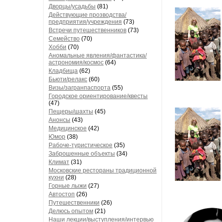
Дворцы/усадьбы
(81)
Действующие прозводства/
предприятия/учреждения
(73)
Встречи путешественников
(73)
Семейство
(70)
Хобби
(70)
Аномальные явления/фантастика/
астрономия/космос
(64)
Кладбища
(62)
Бьюти/релакс
(60)
Визы/загранпаспорта
(55)
Городское ориентирование/квесты
(47)
Пещеры/шахты
(45)
Анонсы
(43)
Медицинское
(42)
Юмор
(38)
Рабоче-туристическое
(35)
Заброшенные объекты
(34)
Климат
(31)
Московские рестораны традиционной
кухни
(28)
Горные лыжи
(27)
Автостоп
(26)
Путешественники
(26)
Делюсь опытом
(21)
Наши лекции/выступления/интервью