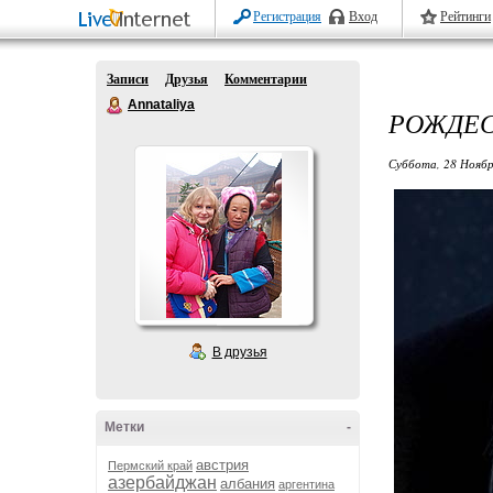
Регистрация
Вход
Рейтинги
Записи
Друзья
Комментарии
Annataliya
РОЖДЕС
Суббота, 28 Ноябр
В друзья
Метки
-
австрия
Пермский край
азербайджан
албания
аргентина