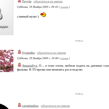
Tayrin
обратиться по имени
Суббота, 28 Ноября 2009 г. 09:42 (
ссылка
)
славный мульт:)
Syamuka
обратиться по имени
Суббота, 28 Ноября 2009 г. 10:00 (
ссылка
)
Annataliya
, О..., я тоже очень любила ходить на дневные сеа
фильмы. В ТО время они менялись раз в неделю.
carminaboo
обратиться по имени