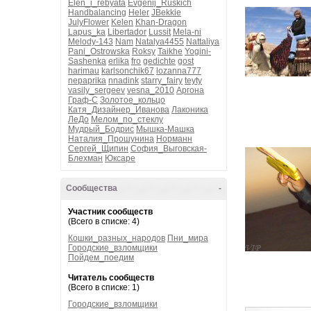
Elen_i_rebyata
Evgenij_Ruskich
Handbalancing
Heler
JBekkie
JulyFlower
Kelen
Khan-Dragon
Lapus_ka
Libertador
Lussit
Mela-ni
Melody-143
Nam
Natalya4455
Nattaliya
Pani_Ostrowska
Roksy
Taikhe
Yogini-
Sashenka
erlika
fro
gedichte
gost
harimau
karlsonchik67
lozanna777
nepaprika
nnadink
starry_fairy
teyty
vasily_sergeev
vesna_2010
Аргона
Граф-С
Золотое_кольцо
Катя_Дизайнер_Иванова
Лаконика
ЛеДо
Мелом_по_стеклу
Мудрый_Бодрис
Мышка-Машка
Наталия_Прошунина
Норманн
Сергей_Щипин
София_Выговская-
Блехман
Юксаре
Сообщества
-
Участник сообществ
(Всего в списке: 4)
Кошки_разных_народов
Пни_мира
Городские_взломщики
Пойдем_поедим
Читатель сообществ
(Всего в списке: 1)
Городские_взломщики