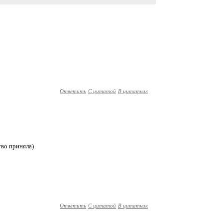
Ответить
С цитатой
В цитатник
тво приняла)
Ответить
С цитатой
В цитатник