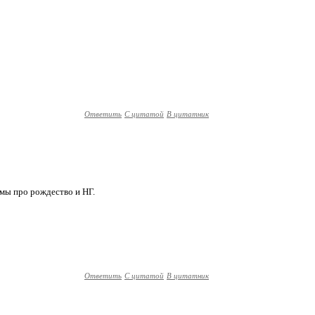
Ответить
С цитатой
В цитатник
ьмы про рождество и НГ.
Ответить
С цитатой
В цитатник