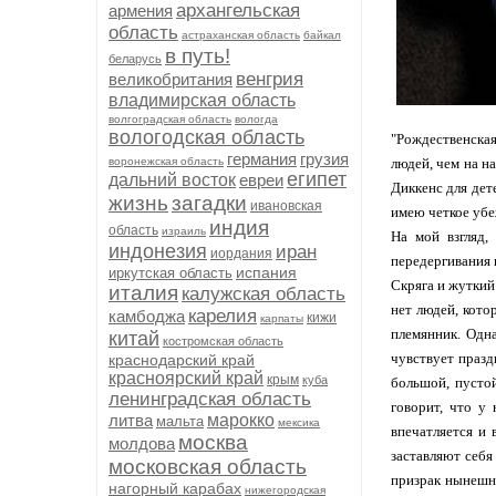
архангельская
армения
область
астраханская область
байкал
в путь!
беларусь
венгрия
великобритания
владимирская область
волгоградская область
вологда
вологодская область
"Рождественская
германия
грузия
воронежская область
людей, чем на н
египет
дальний восток
евреи
Диккенс для дете
жизнь
загадки
ивановская
имею четкое убе
индия
область
израиль
На мой взгляд,
индонезия
иран
иордания
передергивания и
испания
иркутская область
Скряга и жуткий
италия
калужская область
нет людей, кото
карелия
камбоджа
кижи
карпаты
племянник. Одна
китай
костромская область
чувствует празд
краснодарский край
красноярский край
крым
куба
большой, пустой
ленинградская область
говорит, что у
литва
марокко
мальта
мексика
впечатляется и 
москва
молдова
заставляют себя
московская область
призрак нынешне
нагорный карабах
нижегородская