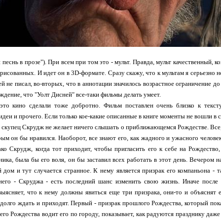
 песнь в прозе"). При всем при том это - мульт. Правда, мульт качественный,
арисованных. И идет он в 3D-формате. Сразу скажу, что к мультам я серьезно н
й не писал, во-вторых, что в аннотации значилось возрастное ограничение до 14
ждение, что "Уолт Дисней" все-таки фильмы делать умеет.
 это кино сделали тоже добротно. Фильм поставлен очень близко к тексту
деи и прочего. Если только кое-какие описанные в книге моменты не вошли в с
 скупец Скрудж не желает ничего слышать о приближающемся Рождестве. Все, чт
рым он бы нравился. Наоборот, все знают его, как жадного и ужасного человека
ко Скрудж, когда тот приходит, чтобы пригласить его к себе на Рождество
ника, была бы его воля, он бы заставил всех работать в этот день. Вечером 
 дом и тут случается странное. К нему является призрак его компаньона - т
 него - Скруджа - есть последний шанс изменить свою жизнь. Иначе посл
выясняет, что к нему должны явиться еще три призрака, они-то и объяснят 
 долго ждать и приходят. Первый - призрак прошлого Рождества, который по
го Рождества водит его по городу, показывает, как радуются празднику даже 