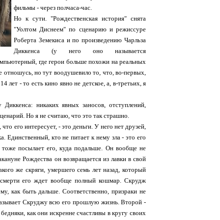
фильмы - через полчаса-час.
Но к сути. "Рождественская история" снята
"Уолтом Диснеем" по сценарию и режиссуре
Роберта Земекиса и по произведению Чарльза
Диккенса (у него оно называется
 компьютерный, где герои больше похожи на реальных
е отношусь, но тут воодушевило то, что, во-первых,
 лет - то есть кино явно не детское, а, в-третьих, я
 Диккенса: никаких явных заносов, отступлений,
ценарий. Но я не считаю, что это так страшно.
о его интересует, - это деньги. У него нет друзей,
. Единственный, кто не питает к нему зла - это его
, тоже посылает его, куда подальше. Он вообще не
накануне Рождества он возвращается из лавки в свой
акого же скряги, умершего семь лет назад, который
е смерти его ждет вообще полный кошмар. Скрудж
ему, как быть дальше. Соответственно, призраки не
казывает Скруджу всю его прошлую жизнь. Второй -
бедняки, как они искренне счастливы в кругу своих