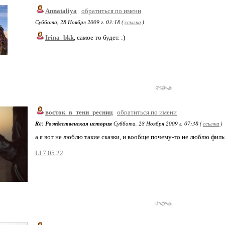
Annataliya
обратиться по имени
Суббота, 28 Ноября 2009 г. 03:18 (
ссылка
)
Irina_bkk
, самое то будет. :)
восток_в_тени_ресниц
обратиться по имени
Re: Рождественская история
Суббота, 28 Ноября 2009 г. 07:38 (
ссылка
)
а я вот не люблю такие сказки, и вообще почему-то не люблю фил
LI 7.05.22