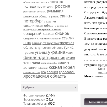
близких, родных
полезное
область
петрозаводск
россия
польша
португалия
и он рад праздн
румыния
ростовская область
Скруджу его буд
санкт-
рязанская область
рязань
А вывод такой: 
петербург
сахалин
жить, что сразу
сахалинская область
северная
благотворительно
северная осетия
македония
сибирь
северный кавказ
Сказочка, конечн
ссылки
сицилия
словакия
В некоторых ре
словения
сша
тверская
татарстан
таймыр
Увы, со мной это
область
тунис
тульская область
девушкой или пр
украина
уганда
турция
урал
многого. А вот с
финляндия
франция
чехия
швеция
чили
чечня
швейцария
Рубрики:
Празд
южная корея
эстония
эфиопия
Кино
япония
ярославль
ява
южная осетия
Анома
ярославская область
Метки:
жизнь
Рубрики
-
Фоторепортажи
(1464)
Выставки/музеи
(591)
Комментироват
Традиции/обычаи
(590)