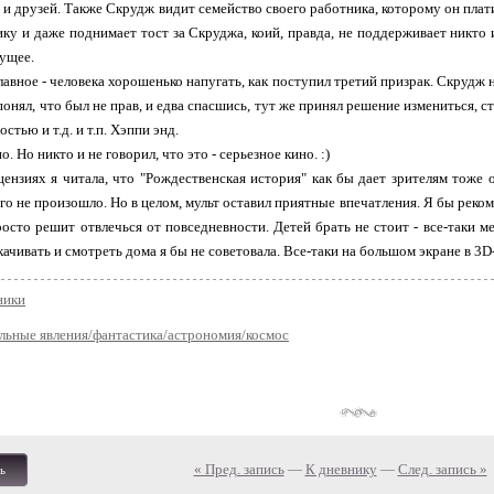
 и друзей. Также Скрудж видит семейство своего работника, которому он платит
ику и даже поднимает тост за Скруджа, коий, правда, не поддерживает никто 
ущее.
главное - человека хорошенько напугать, как поступил третий призрак. Скрудж 
 понял, что был не прав, и едва спасшись, тут же принял решение измениться, 
стью и т.д. и т.п. Хэппи энд.
о. Но никто и не говорил, что это - серьезное кино. :)
цензиях я читала, что "Рождественская история" как бы дает зрителям тож
го не произошло. Но в целом, мульт оставил приятные впечатления. Я бы реком
осто решит отвлечься от повседневности. Детей брать не стоит - все-таки м
качивать и смотреть дома я бы не советовала. Все-таки на большом экране в 3D
ники
льные явления/фантастика/астрономия/космос
« Пред. запись
—
К дневнику
—
След. запись »
ь