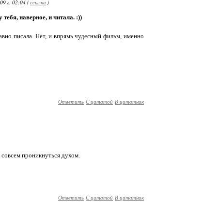
9 г. 02:04 (
ссылка
)
 у тебя, наверное, и читала. :))
авно писала. Нет, и впрямь чудесный фильм, именно
Ответить
С цитатой
В цитатник
ж совсем проникнуться духом.
Ответить
С цитатой
В цитатник