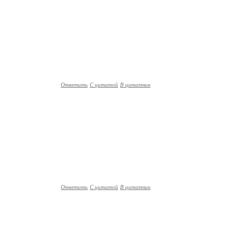
Ответить
С цитатой
В цитатник
Ответить
С цитатой
В цитатник