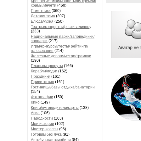
Крепости/замки/монастыри/ кремли/
храмы/мечети
(460)
Памятники
(360)
Детская тема
(307)
Блюда/кухня
(250)
Театры/концерты/фестивали/шоу
(233)
Национальные парки/заповедники/
зоопарки
(217)
Игры/конкурсы/тесты/ рейтинги/
голосования
(214)
Железные дороги/метро/трамваи
(190)
Планы/маршруты
(166)
Корабли/лодки
(162)
Праздники
(161)
Приветствия
(161)
Гостиницы/базы отдыха/санатории
(154)
Фотографии
(150)
Кино
(149)
Книги/путеводители/карты
(138)
Авиа
(106)
Народности
(103)
Мои истории
(102)
Мастер-классы
(96)
Готовим без лука
(91)
Автобусы/автомобили
(84)