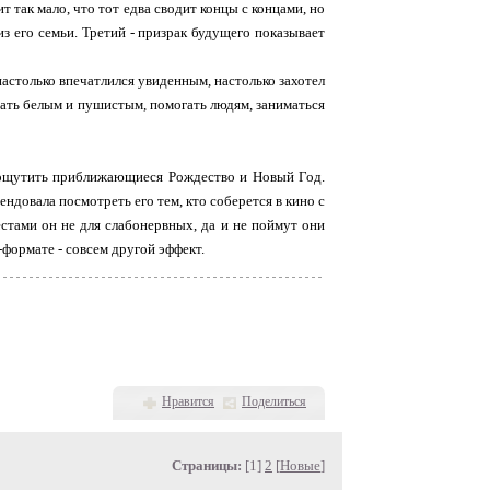
 так мало, что тот едва сводит концы с концами, но
из его семьи. Третий - призрак будущего показывает
настолько впечатлился увиденным, настолько захотел
стать белым и пушистым, помогать людям, заниматься
е ощутить приближающиеся Рождество и Новый Год.
ендовала посмотреть его тем, кто соберется в кино с
естами он не для слабонервных, да и не поймут они
-формате - совсем другой эффект.
Нравится
Поделиться
Страницы:
[1]
2
[
Новые
]