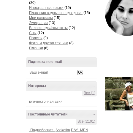
(20)
Иностранные языки
(19)
Плавания водные и подводные
(15)
Мои рассказы
(15)
Эмиграция
(13)
Велосипеды/самокаты
(12)
Сны
(12)
Полеты
(9)
Фото- и другая техника
(8)
Плюшки
(6)
Подписка по e-mail
-
Интересы
-
Все (1)
юго-восточная азия
Постоянные читатели
-
Все (2101)
-Поднебесная-
Assketka
DAY_MEN