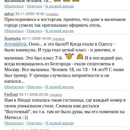
мальчиков человек 15...
Обратиться
-
Ответить
-
К полной версии
30-11-2009-18:40
удалить
azhur
Присоединяюсь к восторгам, приятно, что даже в маленьком
городе сумели так оригинально оформить отель.
Обратиться
-
Ответить
-
К полной версии
30-11-2009-18:46
удалить
Syamuka
Annataliya
, Оооо... и это было!!! Когда ехали в Одессу -
были каникулы. И туда ехал целый класс - и девочки, и
мальчики. Это был класс 7-й.
И в последний раз,
когда возвращались из Белгорода - ехали спортсмены в
Москву. Все мальчики. Человек 15, по 13 - 14 лет!!! С ними
был тренер. У тренера случились неприятности и он
напился...
Обратиться
-
Ответить
-
К полной версии
30-11-2009-20:02
удалить
FarEast
Нам в Ницце попалась такая гостиница, где каждый номер в
своем уникальном стиле. Сначала нам достался
"Восточный", но т.к. там не было душа, мы его поменяли на
Матисса :-))
Обратиться
-
Ответить
-
К полной версии