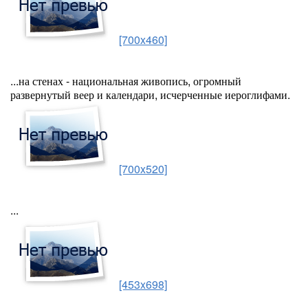
[700x460]
...на стенах - национальная живопись, огромный
развернутый веер и календари, исчерченные иероглифами.
[700x520]
...
[453x698]