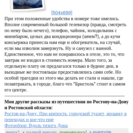
[504x699]
При этом положенные удобства в номере тоже имелись.
Вполне современный большой телевизор (правда, смотреть
по нему было нечего), телефон, чайник, холодильник с
минибаром, целых два кондиционера (зачем?), а до кучи
консьержка принесла нам еще и обогреватель, на случай,
если мы изволим замерзнуть. Ну и санузел с ванной.
Единственное, что нам не понравилось в отеле, это то, что
завтрак не входил в стоимость номера. Мало того, за
отдельную плату он предлагался только в будние дни, в
выходные же постояльцы предоставлялись сами себе. Но
особой трагедии из этого мы делать не стали и нашли, где
позавтракать, в городе, благо что "Бристоль" стоит в самом
его центре.
---------------------------------------------------------------------------------
Мои другие рассказы из путешествия по Ростову-на-Дону
и Ростовской области:
Ростов-на-Дону. Про крепость, городской туалет, мозаику в
переходах и кое-что еще
Фотообзор: Вдоль тихого Дона
вверх^
к полной версии
понравилось!
в evernote