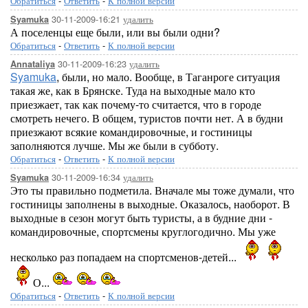
Обратиться
-
Ответить
-
К полной версии
30-11-2009-16:21
удалить
Syamuka
А поселенцы еще были, или вы были одни?
Обратиться
-
Ответить
-
К полной версии
30-11-2009-16:23
удалить
Annataliya
Syamuka
, были, но мало. Вообще, в Таганроге ситуация
такая же, как в Брянске. Туда на выходные мало кто
приезжает, так как почему-то считается, что в городе
смотреть нечего. В общем, туристов почти нет. А в будни
приезжают всякие командировочные, и гостиницы
заполняются лучше. Мы же были в субботу.
Обратиться
-
Ответить
-
К полной версии
30-11-2009-16:34
удалить
Syamuka
Это ты правильно подметила. Вначале мы тоже думали, что
гостиницы заполнены в выходные. Оказалось, наоборот. В
выходные в сезон могут быть туристы, а в будние дни -
командировочные, спортсмены круглогодично. Мы уже
несколько раз попадаем на спортсменов-детей...
О...
Обратиться
-
Ответить
-
К полной версии