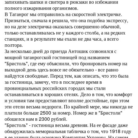
запихивать шапки и свитера в рюкзаки во избежании
полного изжаривания организмов.
В Таганрог мы отправились на скоростной электричке.
Признаться, сначала я решила, что она подобна экспрессу,
но на деле электричка оказалась совершенно обычной,
только останавливалась не у каждого столба, а на редких
станциях, и в результате мы ехали не два часа, а всего
полтора.
За несколько дней до приезда Антошик созвонился с
мощной таганрогской гостиницей под названием
"Бристоль", где ему объяснили, что бронировать номер на
выходной день здесь вовсе не обязательно - все равно
найдутся свободные. Перед тем, как описать, что это была
за гостиница, замечу, что в последнее время в
провинциальных российских городах мы стали
останавливаться в хороших отелях. Дело в том, что комфорт
и условия там предоставляют вполне достойные, при этом
эти отели весьма недороги. По крайней мере, мы никогда не
платили больше 2500 за номер. Номер же в "Бристоли"
обошелся нам в 2300 рублей.
"Бристоль" - гостиница весьма древняя. На ее фасаде даже
обнаружилась мемориальная табличка о том, что 1918 году
в ее здании была основана Компартия Украины. На самом