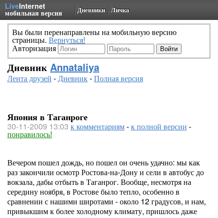
Live
Internet
Дневники
Личка
мобильная версия
Вы были перенаправлены на мобильную версию
страницы.
Вернуться!
Авторизация
Дневник
Annataliya
Лента друзей
-
Дневник
-
Полная версия
Япония в Таганроге
30-11-2009 13:03
к комментариям
-
к полной версии
-
понравилось!
Вечером пошел дождь, но пошел он очень удачно: мы как
раз закончили осмотр Ростова-на-Дону и сели в автобус до
вокзала, дабы отбыть в Таганрог. Вообще, несмотря на
середину ноября, в Ростове было тепло, особенно в
сравнении с нашими широтами - около 12 градусов, и нам,
привыкшим к более холодному климату, пришлось даже