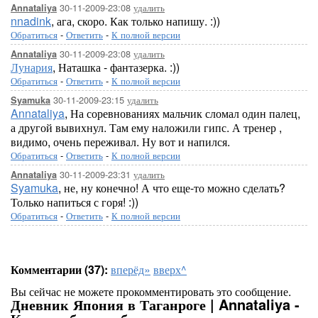
30-11-2009-23:08
удалить
Annataliya
nnadink
, ага, скоро. Как только напишу. :))
Обратиться
-
Ответить
-
К полной версии
30-11-2009-23:08
удалить
Annataliya
Лунария
, Наташка - фантазерка. :))
Обратиться
-
Ответить
-
К полной версии
30-11-2009-23:15
удалить
Syamuka
Annataliya
, На соревнованиях мальчик сломал один палец,
а другой вывихнул. Там ему наложили гипс. А тренер ,
видимо, очень переживал. Ну вот и напился.
Обратиться
-
Ответить
-
К полной версии
30-11-2009-23:31
удалить
Annataliya
Syamuka
, не, ну конечно! А что еще-то можно сделать?
Только напиться с горя! :))
Обратиться
-
Ответить
-
К полной версии
Комментарии (37):
вперёд»
вверх^
Вы сейчас не можете прокомментировать это сообщение.
Дневник Япония в Таганроге | Annataliya -