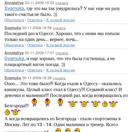
30-11-2009-16:53
удалить
Annataliya
Syamuka
, где это вы так умудрились? У нас еще ни разу
такого счастья не было. :))
Обратиться
-
Ответить
-
К полной версии
30-11-2009-16:59
удалить
Syamuka
Последний раз в Одессе. Хорошо, что с ними мы попали
только на один день... вернее, ночь...
Обратиться
-
Ответить
-
К полной версии
30-11-2009-17:01
удалить
Annataliya
Syamuka
, и еще хорошо, что это была гостиница, а не
плацкартный вагон поезда. :))
Обратиться
-
Ответить
-
К полной версии
30-11-2009-18:38
удалить
Syamuka
Оооо... Это тоже было!!! Когда ехали в Одессу - оказались
каникулы. Целый класс ехал в Одессу!!! Седьмой класс! И
девочки и мальчики!!! Последний раз, когда возвращались из
Белгорода!!!
А когда возвращались из Белгорода - ехали спортсмены в
Москву. Лет по 13 - 14. Одни мальчики и тренер. Всего