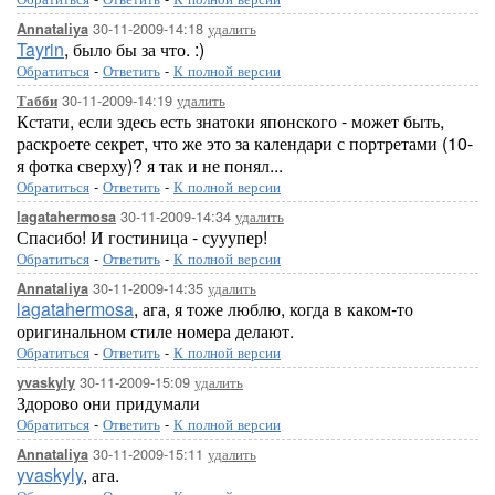
30-11-2009-14:18
удалить
Annataliya
Tayrin
, было бы за что. :)
Обратиться
-
Ответить
-
К полной версии
30-11-2009-14:19
удалить
Табби
Кстати, если здесь есть знатоки японского - может быть,
раскроете секрет, что же это за календари с портретами (10-
я фотка сверху)? я так и не понял...
Обратиться
-
Ответить
-
К полной версии
30-11-2009-14:34
удалить
lagatahermosa
Спасибо! И гостиница - сууупер!
Обратиться
-
Ответить
-
К полной версии
30-11-2009-14:35
удалить
Annataliya
lagatahermosa
, ага, я тоже люблю, когда в каком-то
оригинальном стиле номера делают.
Обратиться
-
Ответить
-
К полной версии
30-11-2009-15:09
удалить
yvaskyly
Здорово они придумали
Обратиться
-
Ответить
-
К полной версии
30-11-2009-15:11
удалить
Annataliya
yvaskyly
, ага.