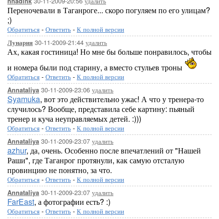
30-11-2009-20:56
удалить
nnadink
Переночевали в Таганроге... скоро погуляем по его улицам?
;)
Обратиться
-
Ответить
-
К полной версии
30-11-2009-21:44
удалить
Лунария
Ах, какая гостиница! Но мне бы больше понравилось, чтобы
и номера были под старину, а вместо стульев троны
Обратиться
-
Ответить
-
К полной версии
30-11-2009-23:06
удалить
Annataliya
Syamuka
, вот это действительно ужас! А что у тренера-то
случилось? Вообще, представила себе картину: пьяный
тренер и куча неуправляемых детей. :)))
Обратиться
-
Ответить
-
К полной версии
30-11-2009-23:07
удалить
Annataliya
azhur
, да, очень. Особенно после впечатлений от "Нашей
Раши", где Таганрог протянули, как самую отсталую
провинцию не понятно, за что.
Обратиться
-
Ответить
-
К полной версии
30-11-2009-23:07
удалить
Annataliya
FarEast
, а фотографии есть? :)
Обратиться
-
Ответить
-
К полной версии