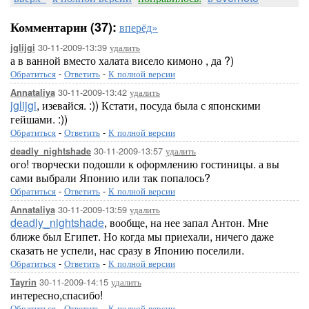
Комментарии (37):
вперёд»
30-11-2009-13:39
удалить
jglijgi
а в ванной вместо халата висело кимоно , да ?)
Обратиться
-
Ответить
-
К полной версии
30-11-2009-13:42
удалить
Annataliya
jglijgi
, изевайся. :)) Кстати, посуда была с японскими
гейшами. :))
Обратиться
-
Ответить
-
К полной версии
30-11-2009-13:57
удалить
deadly_nightshade
ого! творчески подошли к оформлению гостиницы. а вы
сами выбрали Японию или так попалось?
Обратиться
-
Ответить
-
К полной версии
30-11-2009-13:59
удалить
Annataliya
deadly_nightshade
, вообще, на нее запал Антон. Мне
ближе был Египет. Но когда мы приехали, ничего даже
сказать не успели, нас сразу в Японию поселили.
Обратиться
-
Ответить
-
К полной версии
30-11-2009-14:15
удалить
Tayrin
интересно,спасибо!
Обратиться
-
Ответить
-
К полной версии