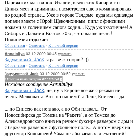
Парижских магазинов, Италии, всяческих Канар и т.п.
Диких мест и криминала насмотрелся еще в командировках
по родной стране... Уже в городе Талдоме, куда мы однажды
попали вместе с Юрой Щекочихиным, пипл с финскими
ножами за голенищем сапога ходил... Куда уж экзотичнее! А
Сибирь и Дальний Восток 70-х, - это вааще песня!
Полинезия отдыхает!
Обратиться
-
Ответить
-
К полной версии
03-12-2009-00:45
удалить
Annataliya
Задумчивый_Jack
, я разве ж спорю? :))
Обратиться
-
Ответить
-
К полной версии
03-12-2009-00:52
удалить
Задумчивый_Jack
Ответ на комментарий Annataliya
#
Исходное сообщение Annataliya
Задумчивый_Jack
, не, ну в Европе все же с реками не
очень. Мелковаты. Вот, по нашим бы Лене, Енисею... да.
... по Енисею как не знаю, а по Оби плавал... От
Новосибирска до Томска на "Ракете", а от Томска до
Александровского вниз на речном буксире размером с дом и
с баржами размером с футбольное поле... А потом вверх на
другом до Колпашево! Уйма незабываемых впечатлений!