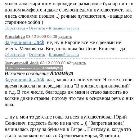
маленьком старинном пароходике размером с буксир пипл в
полном комфорте и даже с велосипедами путешествует, так
я весь слюнями изошел...) речные путешествия, - вааще мое
старинное хобби!)
Обратиться
-
Ответить
-
К полной версии
03-12-2009-00:38
удалить
Annataliya
Задумчивый_Jack
, не, ну в Европе все же с реками не
очень. Мелковаты. Вот, по нашим бы Лене, Енисею... да.
Обратиться
-
Ответить
-
К полной версии
03-12-2009-00:42
удалить
Задумчивый_Jack
Ответ на комментарий Annataliya
#
Исходное сообщение Annataliya
Задумчивый_Jack
, даа, завлекать они умеют. Я тоже в свое
время подсела на передачи типа "В поисках приключений"
и т.д. В том числе, благодаря им меня и стало заносить во
всякие дикие страны, потому что там в основном речь о них
шла.
... ну в мои то детские годы за всех путешествовал Юрий
Сенкевич, подсесть было не на что... )) "Запретная зона"
начиналась сразу за буйками в Гагре... Поэтому я, когда это
стало возможно начал со Средиземноморья, Франции,