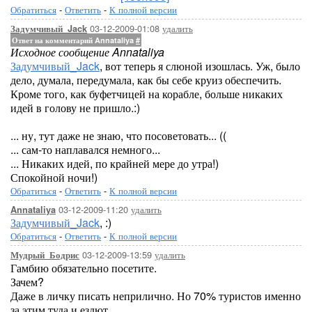
Обратиться
-
Ответить
-
К полной версии
03-12-2009-01:08
удалить
Задумчивый_Jack
Ответ на комментарий Annataliya
#
Исходное сообщение Annataliya
Задумчивый_Jack
, вот теперь я слюной изошлась. Уж, было
дело, думала, передумала, как бы себе круиз обеспечить.
Кроме того, как буфетчицей на корабле, больше никаких
идей в голову не пришло.:)
... ну, тут даже не знаю, что посоветовать... ((
... сам-то наплавался немного...
... Никаких идей, по крайней мере до утра!)
Спокойной ночи!)
Обратиться
-
Ответить
-
К полной версии
03-12-2009-11:20
удалить
Annataliya
Задумчивый_Jack
, :)
Обратиться
-
Ответить
-
К полной версии
03-12-2009-13:59
удалить
Мудрый_Бодрис
Гамбию обязательно посетите.
Зачем?
Даже в личку писать неприлично. Но 70% туристов именно
за этим туда и ездют.