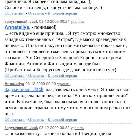
сравнивая. Я скорее с гнилым западом. :))
Сосиски - это вещь, с капусткой там вообще. :)
Обратиться
-
Ответить
-
К полной версии
03-12-2009-00:24
удалить
Задумчивый_Jack
Annataliya
, - понимаю!)
... есть видимо еще причина... Я тут смотрю множество
западных телеканалов с "Астры", где масса краеведческих
передач... И так они вкусно свое житье-бытье показывают,
что волей - неволей возжелаешь прикоснуться хоть одним
глазком... А в Северной и Западной Европе-то я окромя
Франции, Англии и Финляндии мало где был ...
(Прибалтика и Белоруссия, где даже пожил не в счет)
Обратиться
-
Ответить
-
К полной версии
03-12-2009-00:29
удалить
Annataliya
Задумчивый_Jack
, даа, завлекать они умеют. Я тоже в свое
время подсела на передачи типа "В поисках приключений"
и т.д. В том числе, благодаря им меня и стало заносить во
всякие дикие страны, потому что там в основном речь о них
шла.
Обратиться
-
Ответить
-
К полной версии
03-12-2009-00:32
удалить
Задумчивый_Jack
... показывали тут такой-то канал в Швеции, где на