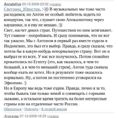
03-12-2009-23:02
удалить
Annataliya
Светлана_Юристик
, :-))) В музыкальных мы тоже часто
расходимся, но Антон не особый любитель ходить по
концертам, так что, слушает свою Апокалиптику через
наушники, и я ему не мешаю. :))
Свет, насчет диких стран. Путешествия по ним затягивают.
Тут главное - попробовать. И сразу понимаешь, что не все
так ужасно. Мы с Антоном в первый раз вместе ездили в
Индонезию, это был его выбор. Правда, я сразу сказала, что
хотела бы в какую-нибудь ненормальную страну. Вот он и
выбрал ее из всех. У нас все получилось. Потом спокойно
прокатились по Египту (это, как оказалось, в чем-то
больший, а в чем-то меньший стрем), Антон туда сначала
вообще ехать не хотел. Но в результате тоже оказалось
нормально. Ну, а потом он постепенно уговорился на
Эфиопию. :)
Но в Европу мы ведь тоже ездим. Правда, лично я за то,
чтобы бывать там только зимой и совмещать с горными
лыжами, а остальное время тратить на более интересные
страны или на отдаленные части России.
Обратиться
-
Ответить
-
К полной версии
07-12-2009-16:23
удалить
Дургатна