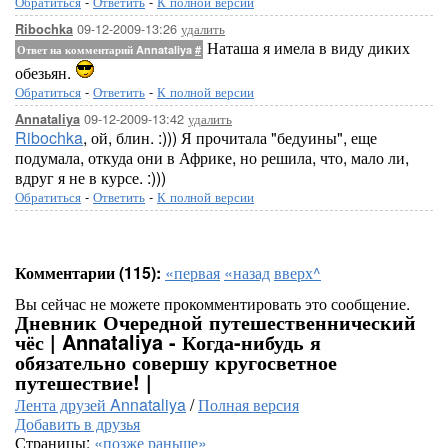
Обратиться
-
Ответить
-
К полной версии
09-12-2009-13:26
удалить
Ribochka
Наташа я имела в виду диких
Ответ на комментарий Annataliya
#
обезьян.
Обратиться
-
Ответить
-
К полной версии
09-12-2009-13:42
удалить
Annataliya
Ribochka
, ой, блин. :))) Я прочитала "бедуины", еще
подумала, откуда они в Африке, но решила, что, мало ли,
вдруг я не в курсе. :)))
Обратиться
-
Ответить
-
К полной версии
Комментарии (115):
«первая
«назад
вверх^
Вы сейчас не можете прокомментировать это сообщение.
Дневник Очередной путешественнический
чёс | Annataliya - Когда-нибудь я
обязательно совершу кругосветное
путешествие! |
Лента друзей Annataliya
/
Полная версия
Добавить в друзья
Страницы:
«позже
раньше»