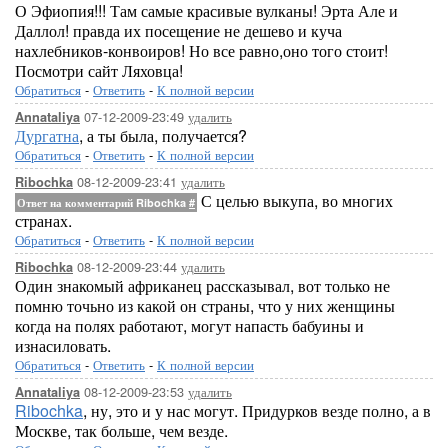
О Эфиопия!!! Там самые красивые вулканы! Эрта Але и
Даллол! правда их посещение не дешево и куча
нахлебников-конвоиров! Но все равно,оно того стоит!
Посмотри сайт Ляховца!
Обратиться
-
Ответить
-
К полной версии
07-12-2009-23:49
удалить
Annataliya
Дургатна
, а ты была, получается?
Обратиться
-
Ответить
-
К полной версии
08-12-2009-23:41
удалить
Ribochka
С целью выкупа, во многих
Ответ на комментарий Ribochka
#
странах.
Обратиться
-
Ответить
-
К полной версии
08-12-2009-23:44
удалить
Ribochka
Один знакомый африканец рассказывал, вот только не
помню точьно из какой он страны, что у них женщины
когда на полях работают, могут напасть бабуины и
изнасиловать.
Обратиться
-
Ответить
-
К полной версии
08-12-2009-23:53
удалить
Annataliya
Ribochka
, ну, это и у нас могут. Придурков везде полно, а в
Москве, так больше, чем везде.