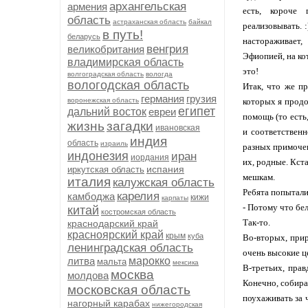
архангельская
армения
есть, короче 
область
астраханская область
байкал
реализовывать. :
в путь!
беларусь
настораживает
венгрия
великобритания
Эфиопией, на ко
владимирская область
это!
волгоградская область
вологда
вологодская область
Итак, что же п
германия
грузия
воронежская область
которых я продо
египет
дальний восток
евреи
помощь (то есть
жизнь
загадки
ивановская
и соответственн
индия
область
израиль
разных примочек
индонезия
иран
иордания
их, родные. Кст
испания
иркутская область
мешкам.
италия
калужская область
Ребята попытали
карелия
камбоджа
кижи
карпаты
- Потому что бе
китай
костромская область
Так-то.
краснодарский край
красноярский край
крым
куба
Во-вторых, прир
ленинградская область
очень высокие ц
литва
марокко
мальта
мексика
В-третьих, прав
москва
молдова
Конечно, собира
московская область
поухаживать за 
нагорный карабах
нижегородская