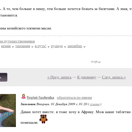
ь. А то, чем больше я пишу, тем больше хочется бежать за билетами. А зная, 
становится.
ы кенийского племени масаи.
чи путешественников
кения
танзания
в путь!
руанда
занзибар
« Пред. запись
—
К дневнику
—
След. запись »
ь
Yogini-Sashenka
обратиться по имени
Заголовок
Вторник, 01 Декабря 2009 г. 01:20 (
ссылка
)
Даваи хотет вместе. я тоже хочу в Африку. Мож какие таблетки
помешали.