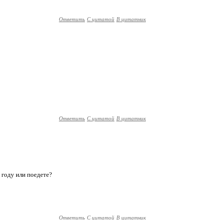
Ответить
С цитатой
В цитатник
Ответить
С цитатой
В цитатник
 году или поедете?
Ответить
С цитатой
В цитатник