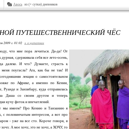
Авось
из (+ сутки) дневников
НОЙ ПУТЕШЕСТВЕННИЧЕСКИЙ ЧЁС
ря 2009 г. 01:02
+ в цитатник
оду, что мне пора лечиться. Да-да! От
 дурная, сдерживала себя все лето-осень,
да далеко. И что? Думаете, страсть к
 меня поугасла? Ага, как бы не так! И
сегодняшняя лекция о самостоятельном
вояже по Африке, а именно по Кении,
е, Руанде и Занзибару, куда отправилась
рша Даша со своим другом и теперь
дки кучу фоток и впечатлений.
те мы имеем? Про Кению и Танзанию я
к, с половинчатым интересом, а вот про
аром - уже на все сто. Короче говоря, я
 хочу. А мое хочу, это не хочу, а ХОЧУ, то