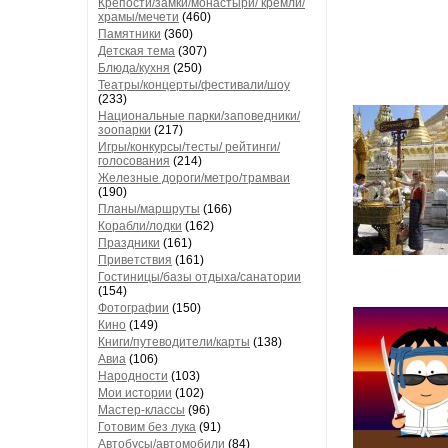
Крепости/замки/монастыри/ кремли/
храмы/мечети
(460)
Памятники
(360)
Детская тема
(307)
Блюда/кухня
(250)
Театры/концерты/фестивали/шоу
(233)
Национальные парки/заповедники/
зоопарки
(217)
Игры/конкурсы/тесты/ рейтинги/
голосования
(214)
Железные дороги/метро/трамваи
(190)
Планы/маршруты
(166)
Корабли/лодки
(162)
Праздники
(161)
Приветствия
(161)
Гостиницы/базы отдыха/санатории
(154)
Фотографии
(150)
Кино
(149)
Книги/путеводители/карты
(138)
Авиа
(106)
Народности
(103)
Мои истории
(102)
Мастер-классы
(96)
Готовим без лука
(91)
Автобусы/автомобили
(84)