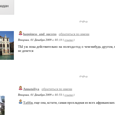
happiness_and_success
обратиться по имени
Вторник, 01 Декабря 2009 г. 01:33 (
ссылка
)
ТЫ уж пока действительно на полгода-год о чем-нибудь другом, п
не денется
Annataliya
обратиться по имени
Вторник, 01 Декабря 2009 г. 01:51 (
ссылка
)
Табби
, еще она, кстати, самая прохладная из всех африкански