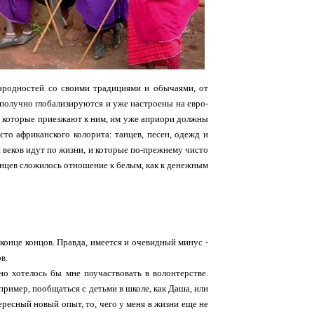
народностей со своими традициями и обычаями, от
ополучно глобализируются и уже настроены на евро-
и, которые приезжают к ним, им уже априори должны
то африканского колорита: танцев, песен, одежд и
 веков идут по жизни, и которые по-прежнему чисто
канцев сложилось отношение к белым, как к денежным
 конце концов. Правда, имеется и очевидный минус -
в.
вно хотелось бы мне поучаствовать в волонтерстве.
пример, пообщаться с детьми в школе, как Даша, или
ересный новый опыт, то, чего у меня в жизни еще не