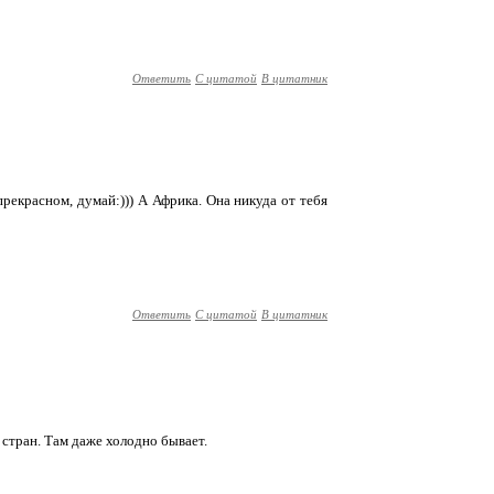
Ответить
С цитатой
В цитатник
рекрасном, думай:))) А Африка. Она никуда от тебя
Ответить
С цитатой
В цитатник
х стран. Там даже холодно бывает.