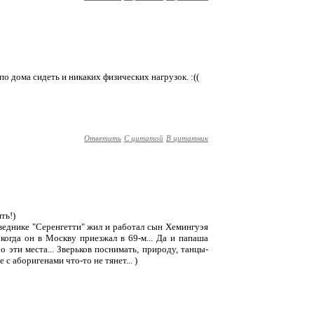
по дома сидеть и никаких физических нагрузок. :((
Ответить
С цитатой
В цитатник
ть!)
аповеднике "Серенгетти" жил и работал сын Хемингуэя
 когда он в Москву приезжал в 69-м... Да и папаша
 эти места... Зверьков поснимать, природу, танцы-
 с аборигенами что-то не тянет... )