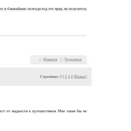
что в ближайшие полгода-год это вряд ли получится,
Нравится
Поделиться
Страницы:
[1]
2
3
4
[
Новые
]
 ест от жадности к путешествием. Мне такие бы не