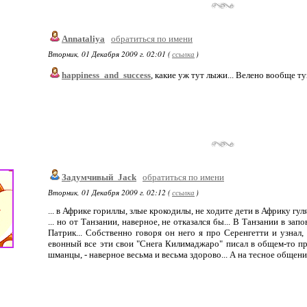
Annataliya
обратиться по имени
Вторник, 01 Декабря 2009 г. 02:01 (
ссылка
)
happiness_and_success
, какие уж тут лыжи... Велено вообще ту
Задумчивый_Jack
обратиться по имени
Вторник, 01 Декабря 2009 г. 02:12 (
ссылка
)
... в Африке гориллы, злые крокодилы, не ходите дети в Африку гуля
... но от Танзании, наверное, не отказался бы... В Танзании в з
Патрик... Собственно говоря он него я про Серенгетти и узнал,
евонный все эти свои "Снега Килимаджаро" писал в общем-то про
шманцы, - наверное весьма и весьма здорово... А на тесное общение