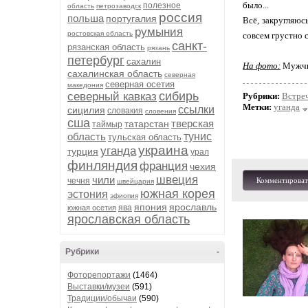
было...
полезное
область
петрозаводск
россия
польша
португалия
Всё, закругляюс
румыния
ростовская область
совсем грустно 
санкт-
рязанская область
рязань
петербург
сахалин
На фото:
Мужчин
сахалинская область
северная
северная осетия
македония
сибирь
северный кавказ
Рубрики:
Встре
Метки:
уганда
ссылки
сицилия
словакия
словения
сша
тверская
татарстан
таймыр
область
тунис
тульская область
украина
уганда
турция
урал
финляндия
франция
чехия
швеция
чили
чечня
Комментироват
швейцария
южная корея
эстония
эфиопия
япония
ярославль
ява
южная осетия
ярославская область
Рубрики
-
Фоторепортажи
(1464)
Выставки/музеи
(591)
Традиции/обычаи
(590)