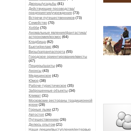
Дворцы/усадьбы
(81)
Действующие прозводства/
предприятия/учреждения
(73)
Встречи путешественников
(73)
Семейство
(70)
Хобби
(70)
Аномальные явления/фантастика/
астрономия/космос
(64)
Кладбища
(62)
Бьюти/релакс
(60)
Визы/загранпаспорта
(55)
Городское ориентирование/квесты
(47)
Пещеры/шахты
(45)
Анонсы
(43)
Медицинское
(42)
Юмор
(38)
Рабоче-туристическое
(35)
Заброшенные объекты
(34)
Климат
(31)
Московские рестораны традиционной
кухни
(28)
Горные лыжи
(27)
Автостоп
(26)
Путешественники
(26)
Делюсь опытом
(21)
Наши лекции/выступления/интервью