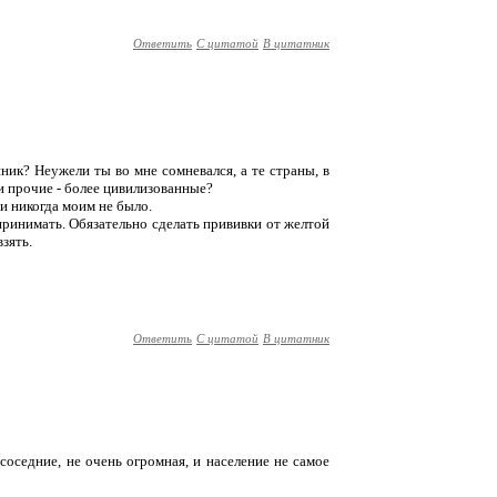
Ответить
С цитатой
В цитатник
ник? Неужели ты во мне сомневался, а те страны, в
 и прочие - более цивилизованные?
 и никогда моим не было.
 принимать. Обязательно сделать прививки от желтой
взять.
Ответить
С цитатой
В цитатник
соседние, не очень огромная, и население не самое