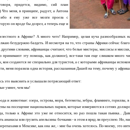
говоря, придется, видимо, сий план
) Что меня, в принципе, радует, а Антона
, ибо я ему уже все мозги проела с
торую он вроде бы дозрел, а теперь еще и
релестного в Африке? А много чего! Например, целая куча разнообразных 
лжаю безудержно балдеть. И несмотря на то, что страны Африки сейчас благ
, другими словами, африканцы считают, что белые мистеры, миссисы и мисск
о принимают эту помощь, как должное), все-таки там еще слишком много чис
, кои создаются не специально для туристов, а с которыми африканцы испокон
ати, меня поразила одна история, рассказанная Дашей на тему, почему у афри
сь это выяснить и услышали потрясающий ответ:
лые умнее, чем мы!
ода и животные: озера, острова, моря, бегемоты, зебры, фламинго, гориллы, в
ены на посещение национальных парков, которые измеряются в сотнях долларо
да, только к Африке это уже не относится, но раз пошла такая пьянка... Да
ть ананасы или грузить апельсины бочками - в этом я вряд ли преуспею. Но, на
черепахами в Мексике, как она же, - мне бы очень хотелось. По-моему, это инт