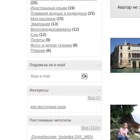
(20)
Иностранные языки
(19)
Плавания водные и подводные
(15)
Мои рассказы
(15)
Эмиграция
(13)
Велосипеды/самокаты
(12)
Сны
(12)
Полеты
(9)
Фото- и другая техника
(8)
Плюшки
(6)
Подписка по e-mail
-
Интересы
-
Все (1)
юго-восточная азия
Постоянные читатели
-
Все (2101)
-Поднебесная-
Assketka
DAY_MEN