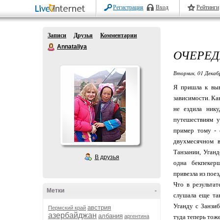
Регистрация
Вход
Рейтинги
Записи
Друзья
Комментарии
Annataliya
ОЧЕРЕД
Вторник, 01 Декаб
Я пришла к выв
зависимости. Как
не ездила нику
путешествиям у
пример тому - 
двухмесячном 
Танзании, Уганд
В друзья
одна бекпеке
привезла из поез
Что в результа
Метки
-
слушала еще та
Уганду с Занзиб
австрия
Пермский край
азербайджан
албания
аргентина
туда теперь тоже