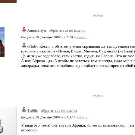
Annataliya
обратиться по имени
Вторник, 01 Декабря 2009 г. 01:28 (
ссылка
)
-Ptah-
, Костя, и об этом у меня спрашиваешь ты, путешествен
которых я уже была - Йемен, Индия, Мьянма, Индонезия (не Бали)
Да меня уже задолбало, если честно, ездить по Европе. Это не моё
А вот, Африка - да. А чтобы не остаться там навсегда, надо меры
лихорадки, гепатита, столбняка, ну и таблетки от малярии с собой 
Табби
обратиться по имени
Вторник, 01 Декабря 2009 г. 01:31 (
ссылка
)
Уганда это тема! она внутри Африки, более цивилизованная, чем 
огромное