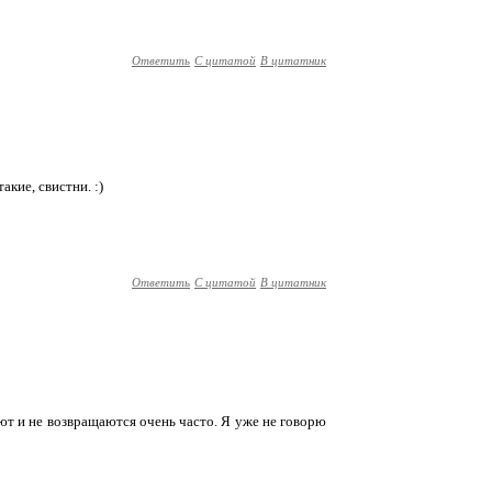
Ответить
С цитатой
В цитатник
акие, свистни. :)
Ответить
С цитатой
В цитатник
ют и не возвращаются очень часто. Я уже не говорю