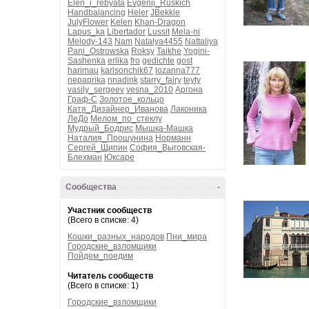
Elen_i_rebyata
Evgenij_Ruskich
Handbalancing
Heler
JBekkie
JulyFlower
Kelen
Khan-Dragon
Lapus_ka
Libertador
Lussit
Mela-ni
Melody-143
Nam
Natalya4455
Nattaliya
Pani_Ostrowska
Roksy
Taikhe
Yogini-
Sashenka
erlika
fro
gedichte
gost
harimau
karlsonchik67
lozanna777
nepaprika
nnadink
starry_fairy
teyty
vasily_sergeev
vesna_2010
Аргона
Граф-С
Золотое_кольцо
Катя_Дизайнер_Иванова
Лаконика
ЛеДо
Мелом_по_стеклу
Мудрый_Бодрис
Мышка-Машка
Наталия_Прошунина
Норманн
Сергей_Щипин
София_Выговская-
Блехман
Юксаре
Сообщества
-
Участник сообществ
(Всего в списке: 4)
Кошки_разных_народов
Пни_мира
Городские_взломщики
Пойдем_поедим
Читатель сообществ
(Всего в списке: 1)
Городские_взломщики