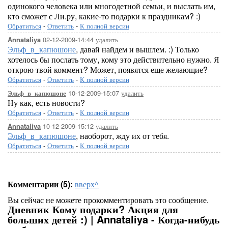
одинокого человека или многодетной семьи, и выслать им,
кто сможет с Ли.ру, какие-то подарки к праздникам? :)
Обратиться
-
Ответить
-
К полной версии
02-12-2009-14:44
удалить
Annataliya
Эльф_в_капюшоне
, давай найдем и вышлем. :) Только
хотелось бы послать тому, кому это действительно нужно. Я
открою твой коммент? Может, появятся еще желающие?
Обратиться
-
Ответить
-
К полной версии
10-12-2009-15:07
удалить
Эльф_в_капюшоне
Ну как, есть новости?
Обратиться
-
Ответить
-
К полной версии
10-12-2009-15:12
удалить
Annataliya
Эльф_в_капюшоне
, наоборот, жду их от тебя.
Обратиться
-
Ответить
-
К полной версии
Комментарии (5):
вверх^
Вы сейчас не можете прокомментировать это сообщение.
Дневник Кому подарки? Акция для
больших детей :) | Annataliya - Когда-нибудь