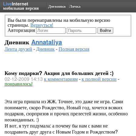
Live
Internet
Дневники
Личка
мобильная версия
Вы были перенаправлены на мобильную версию
страницы.
Вернуться!
Авторизация
Дневник
Annataliya
Лента друзей
-
Дневник
-
Полная версия
Кому подарки? Акция для больших детей :)
02-12-2009 14:13
к комментариям
-
к полной версии
-
понравилось!
Эта игра пришла из ЖЖ. Точнее, это даже не игра. Сами
понимаете, скоро Рождество, Новый год, хочется всяких
подарков, сюрпризов и прочих прелестей жизни, особенно
неожиданных. :)
И вот, я тут подумала: а почему бы нам с вами не
поздравить друг друга с Новым Годом и Рождеством?