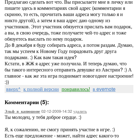
Предлагаю сделать вот что. Вы присылаете мне в личку или
пишете здесь в комментариях свой адрес (комментарии я
скриню, то есть, прочитать ваши адреса могу только я и
никто другой), а затем я ваш адрес даю одному из
участников. Этот участник обязуется прислать вам подарок,
а вы, в свою очередь, тоже получаете чей-то адрес и тоже
обязуетесь выслать по нему подарок.
До 8 декабря я буду собирать адреса, а потом раздам. Думаю,
так мы успеем к Новому Году порадовать друг друга
подарками. :) Как вам такая идея?
Кстати, в ЖЖ я адрес уже получила. И теперь думаю, что
бы такого интересного отправить девушке из Австрии? :) А
главное - как же эта игра поднимает новогоднее настроение!
:))
вверх^
к полной версии
понравилось!
в evernote
Комментарии (5):
02-12-2009-14:32
удалить
Эльф_в_капюшоне
Ты молодец, у тебя доброе сердце. :)
Я, к сожалению, не смогу принять участие в игре. :)
Есть еще предложение - может, найти адрес какого-то