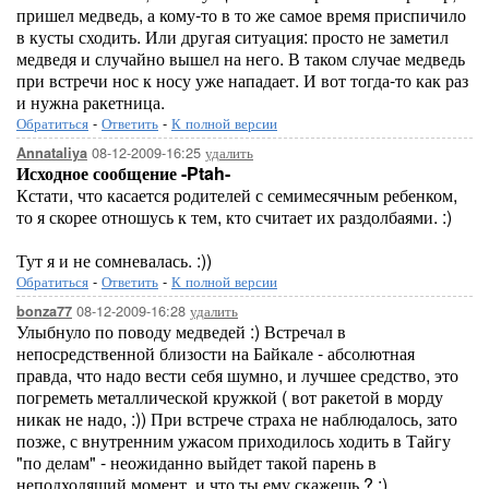
пришел медведь, а кому-то в то же самое время приспичило
в кусты сходить. Или другая ситуация: просто не заметил
медведя и случайно вышел на него. В таком случае медведь
при встречи нос к носу уже нападает. И вот тогда-то как раз
и нужна ракетница.
Обратиться
-
Ответить
-
К полной версии
08-12-2009-16:25
удалить
Annataliya
Исходное сообщение -Ptah-
Кстати, что касается родителей с семимесячным ребенком,
то я скорее отношусь к тем, кто считает их раздолбаями. :)
Тут я и не сомневалась. :))
Обратиться
-
Ответить
-
К полной версии
08-12-2009-16:28
удалить
bonza77
Улыбнуло по поводу медведей :) Встречал в
непосредственной близости на Байкале - абсолютная
правда, что надо вести себя шумно, и лучшее средство, это
погреметь металлической кружкой ( вот ракетой в морду
никак не надо, :)) При встрече страха не наблюдалось, зато
позже, с внутренним ужасом приходилось ходить в Тайгу
"по делам" - неожиданно выйдет такой парень в
неподходящий момент, и что ты ему скажешь ? :)