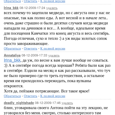
Обратиться
-
Ответить
-
К полной версии
08-12-2009-17:24
удалить
Irina_bkk
всех почему-то зацепили медведи, но с августа они у нас не
опасные, так как полно еды. А вот весной и в начале лета..
очень даже страшно и были десятки случаев когда медведи
нападали на дачников и все... А вообще, идеальное время
для посещения Камчатки это конец августа и весь сентябрь.
Погода отличная, сухо и тепло :) а уж виды золотых сопок
просто завораживающие.
Обратиться
-
Ответить
-
К полной версии
08-12-2009-17:33
удалить
Annataliya
Irina_bkk
, да уж, по весне к вам лучше вообще не соваться.
:)) А в сентябре погода всегда хорошая? Ребята были как раз
в сентябре. Ездили на месяц и как раз рассказывали, что туч
не было примерно где-то треть путешествия, а остальное
время им приходилось пережидать, пока вулканы
откроются.
Хотя да, пейзажи потрясающие. Все такое яркое!
Обратиться
-
Ответить
-
К полной версии
08-12-2009-17:46
удалить
deadly_nightshade
блин, уговаривала своего Антона пойти на эту лекцию, не
уговорился без меня. смотрю, столько интересного там