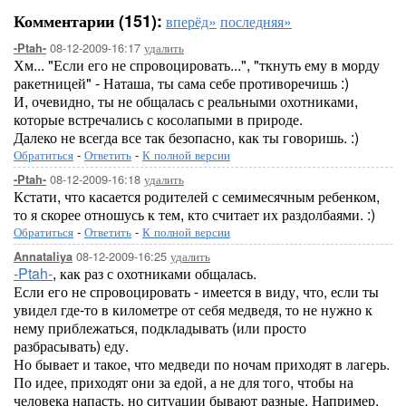
Комментарии (151):
вперёд»
последняя»
08-12-2009-16:17
удалить
-Ptah-
Хм... "Если его не спровоцировать...", "ткнуть ему в морду
ракетницей" - Наташа, ты сама себе противоречишь :)
И, очевидно, ты не общалась с реальными охотниками,
которые встречались с косолапыми в природе.
Далеко не всегда все так безопасно, как ты говоришь. :)
Обратиться
-
Ответить
-
К полной версии
08-12-2009-16:18
удалить
-Ptah-
Кстати, что касается родителей с семимесячным ребенком,
то я скорее отношусь к тем, кто считает их раздолбаями. :)
Обратиться
-
Ответить
-
К полной версии
08-12-2009-16:25
удалить
Annataliya
-Ptah-
, как раз с охотниками общалась.
Если его не спровоцировать - имеется в виду, что, если ты
увидел где-то в километре от себя медведя, то не нужно к
нему приблежаться, подкладывать (или просто
разбрасывать) еду.
Но бывает и такое, что медведи по ночам приходят в лагерь.
По идее, приходят они за едой, а не для того, чтобы на
человека напасть, но ситуации бывают разные. Например,