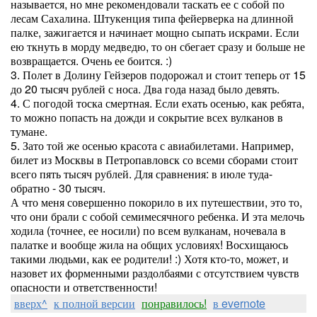
называется, но мне рекомендовали таскать ее с собой по
лесам Сахалина. Штукенция типа фейерверка на длинной
палке, зажигается и начинает мощно сыпать искрами. Если
ею ткнуть в морду медведю, то он сбегает сразу и больше не
возвращается. Очень ее боится. :)
3. Полет в Долину Гейзеров подорожал и стоит теперь от 15
до 20 тысяч рублей с носа. Два года назад было девять.
4. С погодой тоска смертная. Если ехать осенью, как ребята,
то можно попасть на дожди и сокрытие всех вулканов в
тумане.
5. Зато той же осенью красота с авиабилетами. Например,
билет из Москвы в Петропавловск со всеми сборами стоит
всего пять тысяч рублей. Для сравнения: в июле туда-
обратно - 30 тысяч.
А что меня совершенно покорило в их путешествии, это то,
что они брали с собой семимесячного ребенка. И эта мелочь
ходила (точнее, ее носили) по всем вулканам, ночевала в
палатке и вообще жила на общих условиях! Восхищаюсь
такими людьми, как ее родители! :) Хотя кто-то, может, и
назовет их форменными раздолбаями с отсутствием чувств
опасности и ответственности!
вверх^
к полной версии
понравилось!
в evernote