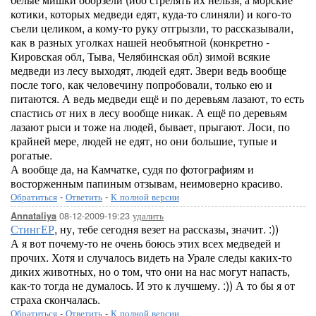
котики, которых медведи едят, куда-то слиняли) и кого-то
съели целиком, а кому-то руку отгрызли, то рассказывали,
как в разных уголках нашей необъятной (конкретно -
Кировская обл, Тыва, Челябинская обл) зимой всякие
медведи из лесу выходят, людей едят. Звери ведь вообще
после того, как человечину попробовали, только ею и
питаются. А ведь медведи ещё и по деревьям лазают, то есть
спастись от них в лесу вообще никак. А ещё по деревьям
лазают рыси и тоже на людей, бывает, прыгают. Лоси, по
крайней мере, людей не едят, но они большие, тупые и
рогатые.
А вообще да, на Камчатке, судя по фотографиям и
восторженным папиным отзывам, неимоверно красиво.
Обратиться
-
Ответить
-
К полной версии
08-12-2009-19:23
удалить
Annataliya
СтингЕР
, ну, тебе сегодня везет на рассказы, значит. :))
А я вот почему-то не очень боюсь этих всех медведей и
прочих. Хотя и случалось видеть на Урале следы каких-то
диких животных, но о том, что они на нас могут напасть,
как-то тогда не думалось. И это к лучшему. :)) А то бы я от
страха скончалась.
Обратиться
-
Ответить
-
К полной версии