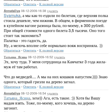
Обратиться
-
Ответить
-
К полной версии
08-12-2009-16:38
удалить
Annataliya
Syamuka
, а мы как-то ездили по билетам, где верхняя полка
стоила дешевле, чем нижняя. В общем, в фирменном поезде
в купейном вагоне разница была, по-моему, в 300 рублей.
При общей стоимости одного билета 3,5 тысячи. Оно того
стоит так экономить?
Палатка - это гадость, да.
Ну, а мелочь вполне себе нормально вояж восприняла. :))
Обратиться
-
Ответить
-
К полной версии
08-12-2009-16:52
удалить
Татьяна_Ясина
Эх, хочу туда. У меня сотрудница на Камчатке 3 года жила-
муж её там работал.
Что до медведей.... А мы на них кошаков напустим.)))) Знаю
одного, который гризли на дерево загнал.
Обратиться
-
Ответить
-
К полной версии
08-12-2009-16:54
удалить
Annataliya
Татьяна_Ясина
, хехе)) Ага, есть такие. :)) Хотя бы Вашу
мадам взять. Тоже, по-моему, кого хочешь, на дерево
загонит.