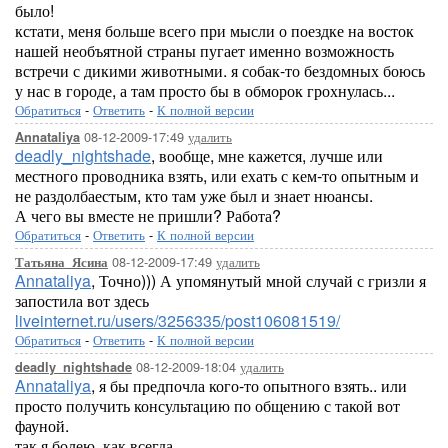
было!
кстати, меня больше всего при мысли о поездке на восток
нашей необъятной страны пугает именно возможность
встречи с дикими животными. я собак-то бездомных боюсь
у нас в городе, а там просто бы в обморок грохнулась...
Обратиться
-
Ответить
-
К полной версии
08-12-2009-17:49
удалить
Annataliya
deadly_nightshade
, вообще, мне кажется, лучше или
местного проводника взять, или ехать с кем-то опытным и
не раздолбаестым, кто там уже был и знает нюансы.
А чего вы вместе не пришли? Работа?
Обратиться
-
Ответить
-
К полной версии
08-12-2009-17:49
удалить
Татьяна_Ясина
Annataliya
, Точно))) А упомянутый мной случай с гризли я
запостила вот здесь
liveinternet.ru/users/3256335/post106081519/
Обратиться
-
Ответить
-
К полной версии
08-12-2009-18:04
удалить
deadly_nightshade
Annataliya
, я бы предпочла кого-то опытного взять.. или
просто получить консультацию по общению с такой вот
фауной.
так я болею, как всегда..