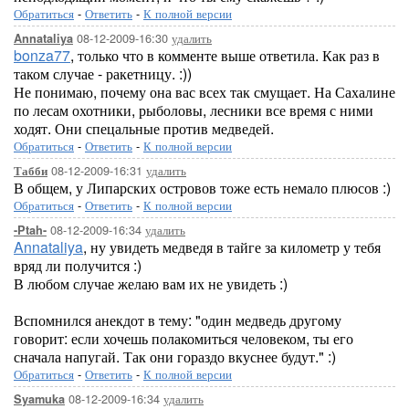
Обратиться
-
Ответить
-
К полной версии
08-12-2009-16:30
удалить
Annataliya
bonza77
, только что в комменте выше ответила. Как раз в
таком случае - ракетницу. :))
Не понимаю, почему она вас всех так смущает. На Сахалине
по лесам охотники, рыболовы, лесники все время с ними
ходят. Они спецальные против медведей.
Обратиться
-
Ответить
-
К полной версии
08-12-2009-16:31
удалить
Табби
В общем, у Липарских островов тоже есть немало плюсов :)
Обратиться
-
Ответить
-
К полной версии
08-12-2009-16:34
удалить
-Ptah-
Annataliya
, ну увидеть медведя в тайге за километр у тебя
вряд ли получится :)
В любом случае желаю вам их не увидеть :)
Вспомнился анекдот в тему: "один медведь другому
говорит: если хочешь полакомиться человеком, ты его
сначала напугай. Так они гораздо вкуснее будут." :)
Обратиться
-
Ответить
-
К полной версии
08-12-2009-16:34
удалить
Syamuka