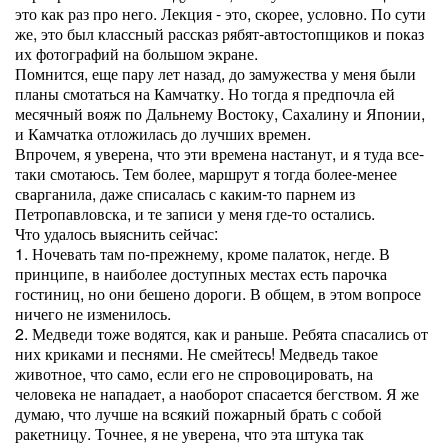
это как раз про него. Лекция - это, скорее, условно. По сути
же, это был классный рассказ рябят-автостопщиков и показ
их фотографий на большом экране.
Помнится, еще пару лет назад, до замужества у меня были
планы смотаться на Камчатку. Но тогда я предпочла ей
месячный вояж по Дальнему Востоку, Сахалину и Японии,
и Камчатка отложилась до лучших времен.
Впрочем, я уверена, что эти времена настанут, и я туда все-
таки смотаюсь. Тем более, маршрут я тогда более-менее
сварганила, даже списалась с каким-то парнем из
Петропавловска, и те записи у меня где-то остались.
Что удалось выяснить сейчас:
1. Ночевать там по-прежнему, кроме палаток, негде. В
принципе, в наиболее доступных местах есть парочка
гостиниц, но они бешено дороги. В общем, в этом вопросе
ничего не изменилось.
2. Медведи тоже водятся, как и раньше. Ребята спасались от
них криками и песнями. Не смейтесь! Медведь такое
животное, что само, если его не спровоцировать, на
человека не нападает, а наоборот спасается бегством. Я же
думаю, что лучше на всякий пожарный брать с собой
ракетницу. Точнее, я не уверена, что эта штука так