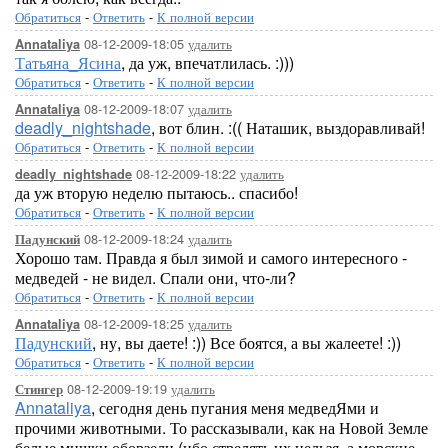
Обратиться
-
Ответить
-
К полной версии
08-12-2009-18:05
удалить
Annataliya
Татьяна_Ясина
, да уж, впечатлилась. :)))
Обратиться
-
Ответить
-
К полной версии
08-12-2009-18:07
удалить
Annataliya
deadly_nightshade
, вот блин. :(( Наташик, выздоравливай!
Обратиться
-
Ответить
-
К полной версии
08-12-2009-18:22
удалить
deadly_nightshade
да уж вторую неделю пытаюсь.. спасибо!
Обратиться
-
Ответить
-
К полной версии
08-12-2009-18:24
удалить
Падунский
Хорошо там. Правда я был зимой и самого интересного -
медведей - не видел. Спали они, что-ли?
Обратиться
-
Ответить
-
К полной версии
08-12-2009-18:25
удалить
Annataliya
Падунский
, ну, вы даете! :)) Все боятся, а вы жалеете! :))
Обратиться
-
Ответить
-
К полной версии
08-12-2009-19:19
удалить
Стингер
Annataliya
, сегодня день пугания меня медведЯми и
прочими животными. То рассказывали, как на Новой Земле
белые мишки оборзели (ибо стрелять их нельзя, а морские