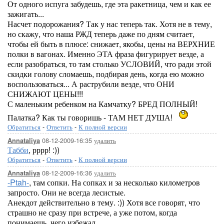
От одного испуга забудешь, где эта ракетница, чем и как ее
зажигать...
Насчет подорожания? Так у нас теперь так. Хотя не в тему,
но скажу, что наша РЖД теперь даже по дням считает,
чтобы ей быть в плюсе: снижает, якобы, цены на ВЕРХНИЕ
полки в вагонах. Именно ЭТА фраза фигурирует везде, а
если разобраться, то там столько УСЛОВИЙ, что ради этой
скидки голову сломаешь, подбирая день, когда ею можно
воспользоваться... А раструбили везде, что ОНИ
СНИЖАЮТ ЦЕНЫ!!!
С маленьким ребенком на Камчатку? БРЕД ПОЛНЫЙ!
Палатка? Как ты говоришь - ТАМ НЕТ ДУША!
Обратиться
-
Ответить
-
К полной версии
08-12-2009-16:35
удалить
Annataliya
Табби
, рррр! :))
Обратиться
-
Ответить
-
К полной версии
08-12-2009-16:36
удалить
Annataliya
-Ptah-
, там сопки. На сопках и за несколько километров
запросто. Они не всегда лесистые.
Анекдот действительно в тему. :)) Хотя все говорят, что
страшно не сразу при встрече, а уже потом, когда
понимаешь, чего избежал.