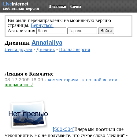
Live
Internet
Дневники
Личка
мобильная версия
Вы были перенаправлены на мобильную версию
страницы.
Вернуться!
Авторизация
Дневник
Annataliya
Лента друзей
-
Дневник
-
Полная версия
Лекция о Камчатке
08-12-2009 16:09
к комментариям
-
к полной версии
-
понравилось!
[500x334]
Вчера мы посетили сие
мероприятие. Но не подумайте, что сухое слово "лекция" -