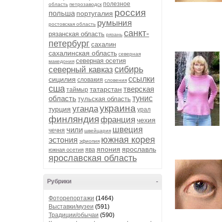
полезное
область
петрозаводск
россия
польша
португалия
румыния
ростовская область
санкт-
рязанская область
рязань
петербург
сахалин
сахалинская область
северная
северная осетия
македония
сибирь
северный кавказ
ссылки
сицилия
словакия
словения
сша
тверская
татарстан
таймыр
область
тунис
тульская область
украина
уганда
турция
урал
финляндия
франция
чехия
швеция
чили
чечня
швейцария
южная корея
эстония
эфиопия
япония
ярославль
ява
южная осетия
ярославская область
Рубрики
-
Фоторепортажи
(1464)
Выставки/музеи
(591)
Традиции/обычаи
(590)