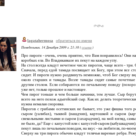
lagatahermosa
обратиться по имени
Понедельник, 14 Декабря 2009 г. 21:38 (
ссылка
)
Про пироги - очень, очень приятно, что Вам понравилось! Они на
коробках ела. Во Владикавказе их пекут на каждом углу.
На стол всегда кладут нечетное число пирогов, чаще всего - три
Сначала, перед едой тамада посвящает их Богу, при этом все ст
сидит. И пироги нужно раздвинуть немножко, чтоб Бог сверху вид
около старших и тамады. Возле тамады сидят самые почетные 
другим столом. Если собираются по печальному поводу (похорон
уже нет, только прошлое и настоящее.
Чем пирог тоньше и чем больше начинки, тем лучше. Сыр берут
всего на него похож адыгейский сыр. Как их делать теоретически
нужна немалая сноровка.
Пирогов с грибами осетинских не бывает, это уже фишка того р
сыром (уалибах), тыквой (нашдчин), картошкой и сыром (кар
свекольными листьями и сыром (сахарадчин), на мой взгляд, самы
не было, да? Еще с капустой или с капустой-сыром (кабушкадчин)
пекут лишь по печальным поводам, на вкус - на любителя, по-моем
Сверху на три пирога обычно кладут телячьи вареные ребра. Режу