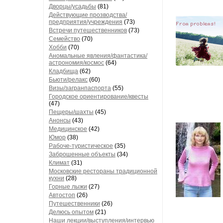
Дворцы/усадьбы
(81)
Действующие прозводства/
предприятия/учреждения
(73)
Встречи путешественников
(73)
Семейство
(70)
Хобби
(70)
Аномальные явления/фантастика/
астрономия/космос
(64)
Кладбища
(62)
Бьюти/релакс
(60)
Визы/загранпаспорта
(55)
Городское ориентирование/квесты
(47)
Пещеры/шахты
(45)
Анонсы
(43)
Медицинское
(42)
Юмор
(38)
Рабоче-туристическое
(35)
Заброшенные объекты
(34)
Климат
(31)
Московские рестораны традиционной
кухни
(28)
Горные лыжи
(27)
Автостоп
(26)
Путешественники
(26)
Делюсь опытом
(21)
Наши лекции/выступления/интервью