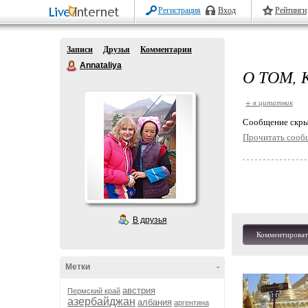
Регистрация
Вход
Рейтинги
Записи
Друзья
Комментарии
Annataliya
О ТОМ,
+ в цитатник
Cообщение скры
Прочитать сооб
В друзья
Комментироват
Метки
-
австрия
Пермский край
азербайджан
албания
аргентина