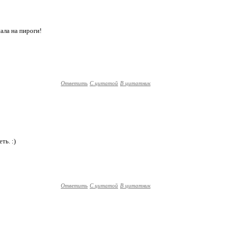
ала на пироги!
Ответить
С цитатой
В цитатник
ть. :)
Ответить
С цитатой
В цитатник