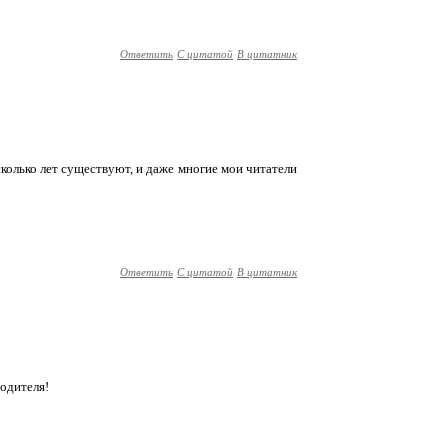
Ответить
С цитатой
В цитатник
несколько лет существуют, и даже многие мои читатели
Ответить
С цитатой
В цитатник
одителя!