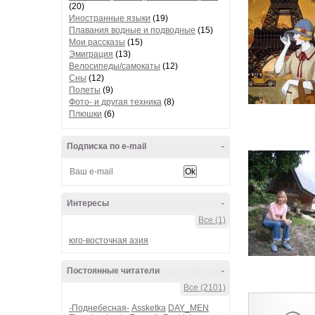
(20)
Иностранные языки
(19)
Плавания водные и подводные
(15)
Мои рассказы
(15)
Эмиграция
(13)
Велосипеды/самокаты
(12)
Сны
(12)
Полеты
(9)
Фото- и другая техника
(8)
Плюшки
(6)
Подписка по e-mail
-
Интересы
-
Все (1)
юго-восточная азия
Постоянные читатели
-
Все (2101)
-Поднебесная-
Assketka
DAY_MEN