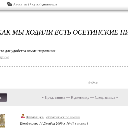
Авось
из (+ сутки) дневников
 КАК МЫ ХОДИЛИ ЕСТЬ ОСЕТИНСКИЕ П
то для удобства комментирования.
щение
« Пред. запись
—
К дневнику
—
След. запись »
ь
Annataliya
обратиться по имени
Понедельник, 14 Декабря 2009 г. 16:49 (
ссылка
)