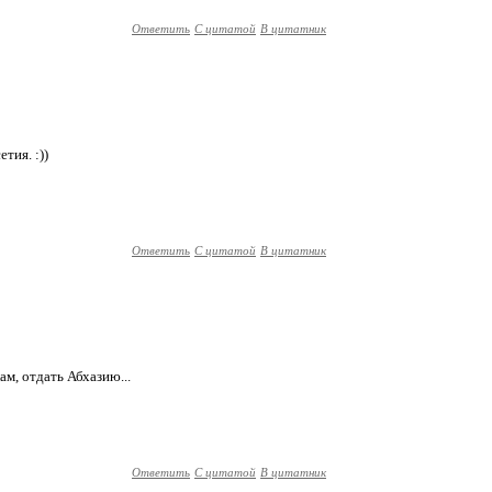
Ответить
С цитатой
В цитатник
тия. :))
Ответить
С цитатой
В цитатник
ам, отдать Абхазию...
Ответить
С цитатой
В цитатник