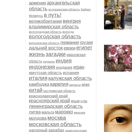
архангельская
армения
область
астраханская область
байкал
в путь!
беларусь
венгрия
великобритания
владимирская область
волгоградская область
вологда
вологодская область
германия
грузия
воронежская область
египет
дальний восток
евреи
жизнь
загадки
ивановская
индия
область
израиль
индонезия
иран
иордания
испания
иркутская область
италия
калужская область
карелия
камбоджа
кижи
карпаты
китай
костромская область
краснодарский край
красноярский край
крым
куба
ленинградская область
литва
марокко
мальта
мексика
москва
молдова
московская область
нагорный карабах
нижегородская