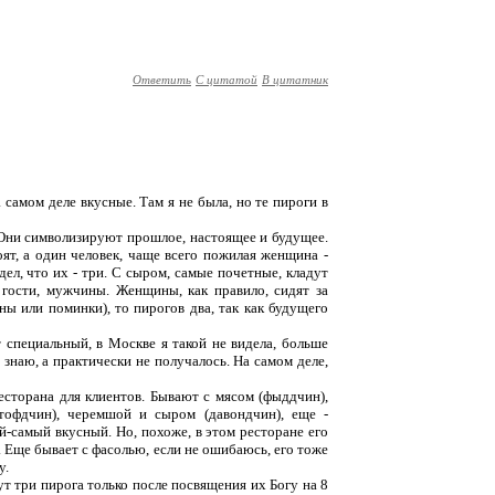
Ответить
С цитатой
В цитатник
 самом деле вкусные. Там я не была, но те пироги в
. Они символизируют прошлое, настоящее и будущее.
оят, а один человек, чаще всего пожилая женщина -
ел, что их - три. С сыром, самые почетные, кладут
гости, мужчины. Женщины, как правило, сидят за
ы или поминки), то пирогов два, так как будущего
 специальный, в Москве я такой не видела, больше
 знаю, а практически не получалось. На самом деле,
есторана для клиентов. Бывают с мясом (фыддчин),
тофдчин), черемшой и сыром (давондчин), еще -
й-самый вкусный. Но, похоже, в этом ресторане его
. Еще бывает с фасолью, если не ошибаюсь, его тоже
у.
т три пирога только после посвящения их Богу на 8