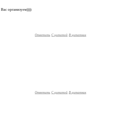
 Вас организуем))))
Ответить
С цитатой
В цитатник
Ответить
С цитатой
В цитатник