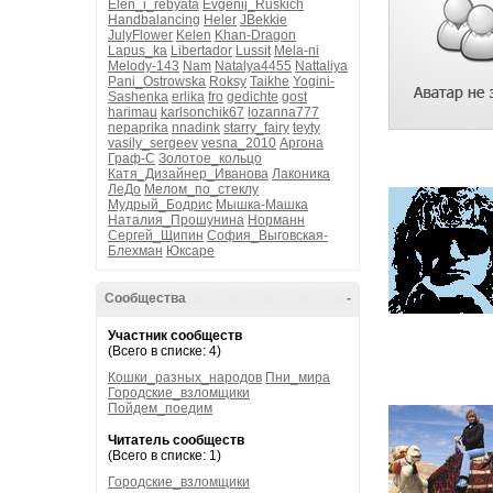
Elen_i_rebyata
Evgenij_Ruskich
Handbalancing
Heler
JBekkie
JulyFlower
Kelen
Khan-Dragon
Lapus_ka
Libertador
Lussit
Mela-ni
Melody-143
Nam
Natalya4455
Nattaliya
Pani_Ostrowska
Roksy
Taikhe
Yogini-
Sashenka
erlika
fro
gedichte
gost
harimau
karlsonchik67
lozanna777
nepaprika
nnadink
starry_fairy
teyty
vasily_sergeev
vesna_2010
Аргона
Граф-С
Золотое_кольцо
Катя_Дизайнер_Иванова
Лаконика
ЛеДо
Мелом_по_стеклу
Мудрый_Бодрис
Мышка-Машка
Наталия_Прошунина
Норманн
Сергей_Щипин
София_Выговская-
Блехман
Юксаре
Сообщества
-
Участник сообществ
(Всего в списке: 4)
Кошки_разных_народов
Пни_мира
Городские_взломщики
Пойдем_поедим
Читатель сообществ
(Всего в списке: 1)
Городские_взломщики