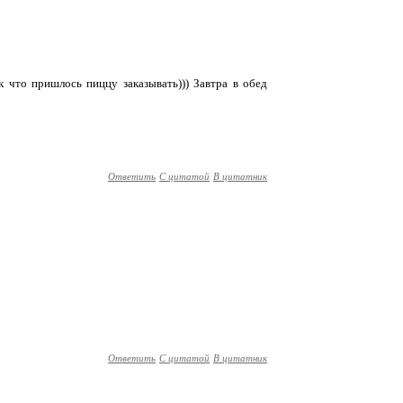
к что пришлось пиццу заказывать))) Завтра в обед
Ответить
С цитатой
В цитатник
Ответить
С цитатой
В цитатник