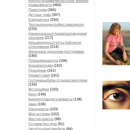
Крепости/замки/монастыри/ кремли/
храмы/мечети
(460)
Памятники
(360)
Детская тема
(307)
Блюда/кухня
(250)
Театры/концерты/фестивали/шоу
(233)
Национальные парки/заповедники/
зоопарки
(217)
Игры/конкурсы/тесты/ рейтинги/
голосования
(214)
Железные дороги/метро/трамваи
(190)
Планы/маршруты
(166)
Корабли/лодки
(162)
Праздники
(161)
Приветствия
(161)
Гостиницы/базы отдыха/санатории
(154)
Фотографии
(150)
Кино
(149)
Книги/путеводители/карты
(138)
Авиа
(106)
Народности
(103)
Мои истории
(102)
Мастер-классы
(96)
Готовим без лука
(91)
Автобусы/автомобили
(84)