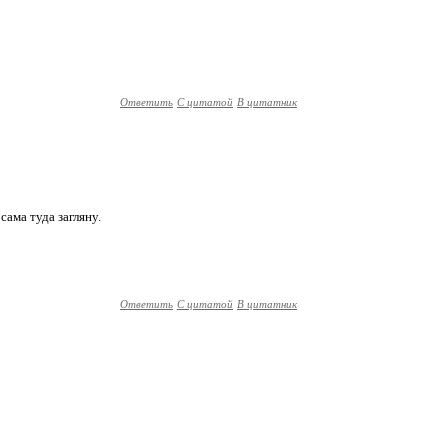
Ответить
С цитатой
В цитатник
сама туда загляну.
Ответить
С цитатой
В цитатник