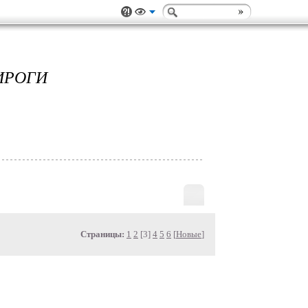
ИРОГИ
Страницы:
1
2
[3]
4
5
6
[
Новые
]