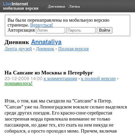
Live
Internet
Дневники
Личка
мобильная версия
Вы были перенаправлены на мобильную версию
страницы.
Вернуться!
Авторизация
Дневник
Annataliya
Лента друзей
-
Дневник
-
Полная версия
На Сапсане из Москвы в Петербург
23-12-2009 14:00
к комментариям
-
к полной версии
-
понравилось!
Итак, о том, как мы съездили на "Сапсане" в Питер.
"Сапсан" уже на Ленинградском вокзале сильно выделялся
среди других поездов. Его красно-сине-серебристая
заостренная морда привлекала внимание не только
пассажиров, но даже тех, кто ехать на нем никуда не
собирался, а просто проходил мимо. Причем, включая