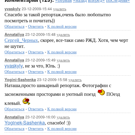
23-12-2009-15:44
удалить
yvaskyly
Спасибо за такой репортаж,очень было любопытно
посмотреть и почитать))
Обратиться
-
Ответить
-
К полной версии
23-12-2009-15:48
удалить
Annataliya
Сергей_Черных
, скорее, все-таки само РЖД. Хотя, чем черт
не шутит.
Обратиться
-
Ответить
-
К полной версии
23-12-2009-15:49
удалить
Annataliya
yvaskyly
, не за что, Юль. :)
Обратиться
-
Ответить
-
К полной версии
23-12-2009-15:58
удалить
Yogini-Sashenka
Наташа,просто шикарный репортаж. Фотографии с
заснеженными просторами и уютный поезд
ПОезд
клевый.
Обратиться
-
Ответить
-
К полной версии
23-12-2009-16:00
удалить
Annataliya
Yoginek-Sashenka
, спасибо! :))
Обратиться
-
Ответить
-
К полной версии