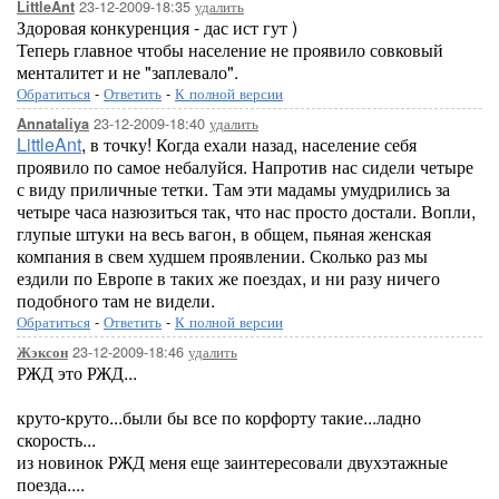
23-12-2009-18:35
удалить
LittleAnt
Здоровая конкуренция - дас ист гут )
Теперь главное чтобы население не проявило совковый
менталитет и не "заплевало".
Обратиться
-
Ответить
-
К полной версии
23-12-2009-18:40
удалить
Annataliya
LittleAnt
, в точку! Когда ехали назад, население себя
проявило по самое небалуйся. Напротив нас сидели четыре
с виду приличные тетки. Там эти мадамы умудрились за
четыре часа назюзиться так, что нас просто достали. Вопли,
глупые штуки на весь вагон, в общем, пьяная женская
компания в свем худшем проявлении. Сколько раз мы
ездили по Европе в таких же поездах, и ни разу ничего
подобного там не видели.
Обратиться
-
Ответить
-
К полной версии
23-12-2009-18:46
удалить
Жэксон
РЖД это РЖД...
круто-круто...были бы все по корфорту такие...ладно
скорость...
из новинок РЖД меня еще заинтересовали двухэтажные
поезда....