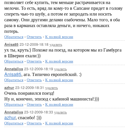
позволяет себе купить, тем меньше растрачивается на
мелочи. То есть, вряд ли кому-то в Сапсане придет в голову
спереть чью-то шубу, а потом ее запродать или носить
самому. Они другими делами озабочены. Мало того, я оба
раза в карманах оставляла деньги, и ничего, никаких
потерь.
Обратиться
-
Ответить
-
К полной версии
23-12-2009-18:18
удалить
Anisa85
ух ты, круть:) Похоже на поезд, на котором мы из Гамбурга
в Шверин ехали:))
Обратиться
-
Ответить
-
К полной версии
23-12-2009-18:19
удалить
Annataliya
Anisa85
, ага. Типично европейский. :)
Обратиться
-
Ответить
-
К полной версии
23-12-2009-18:31
удалить
azhur
Очень понравился поезд!
Ну и, конечно, эпизод с кабиной машиниста!:)))
Обратиться
-
Ответить
-
К полной версии
23-12-2009-18:33
удалить
Annataliya
azhur
, спасибо! :)))
Обратиться
-
Ответить
-
К полной версии