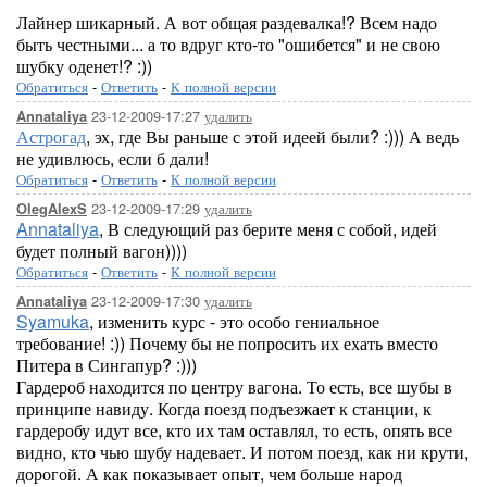
Лайнер шикарный. А вот общая раздевалка!? Всем надо
быть честными... а то вдруг кто-то "ошибется" и не свою
шубку оденет!? :))
Обратиться
-
Ответить
-
К полной версии
23-12-2009-17:27
удалить
Annataliya
Астрогад
, эх, где Вы раньше с этой идеей были? :))) А ведь
не удивлюсь, если б дали!
Обратиться
-
Ответить
-
К полной версии
23-12-2009-17:29
удалить
OlegAlexS
Annataliya
, В следующий раз берите меня с собой, идей
будет полный вагон))))
Обратиться
-
Ответить
-
К полной версии
23-12-2009-17:30
удалить
Annataliya
Syamuka
, изменить курс - это особо гениальное
требование! :)) Почему бы не попросить их ехать вместо
Питера в Сингапур? :)))
Гардероб находится по центру вагона. То есть, все шубы в
принципе навиду. Когда поезд подъезжает к станции, к
гардеробу идут все, кто их там оставлял, то есть, опять все
видно, кто чью шубу надевает. И потом поезд, как ни крути,
дорогой. А как показывает опыт, чем больше народ