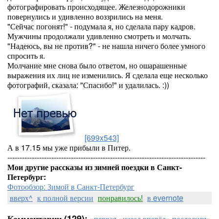
фотографировать происходящее. Железнодорожники
повернулись и удивленно воззрились на меня.
"Сейчас погонят!" - подумала я, но сделала пару кадров.
Мужчины продолжали удивленно смотреть и молчать.
"Надеюсь, вы не против?" - не нашла ничего более умного
спросить я.
Молчание мне снова было ответом, но ошарашенные
выражения их лиц не изменились. Я сделала еще несколько
фотографий, сказала: "Спасибо!" и удалилась. :))
[699x543]
А в 17.15 мы уже прибыли в Питер.
---------------------------------------------------------------------------------
Мои другие рассказы из зимней поездки в Санкт-
Петербург:
Фотообзор: Зимой в Санкт-Петербург
вверх^
к полной версии
понравилось!
в evernote
Комментарии (129):
«первая
«назад
вперёд»
последняя»