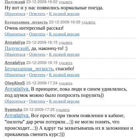
23-12-2009-16:02
удалить
Падунский
Ну вот и у нас появились нормальные поезда.
Обратиться
-
Ответить
-
К полной версии
23-12-2009-16:05
удалить
Бездыханная_легкость
Очень интересный рассказ!
Обратиться
-
Ответить
-
К полной версии
23-12-2009-16:15
удалить
Annataliya
Падунский
, да, наконец-то! :)
Обратиться
-
Ответить
-
К полной версии
23-12-2009-16:15
удалить
Annataliya
Бездыханная_легкость
, спасибо!
Обратиться
-
Ответить
-
К полной версии
23-12-2009-17:24
удалить
OlegAlexS
Annataliya
, В принципе, пока люди в синем удивлялись,
под шумок можно было попросить порулить))
Обратиться
-
Ответить
-
К полной версии
23-12-2009-17:25
удалить
Syamuka
Annataliya
, Все просто: при твоем появлении в кабине,
"пилоты" дар речи потеряли...:)) не могли понять, что
происходит...:)) А вдруг ты захватываешь их в заложники и
прикажешь сменить курс:)))