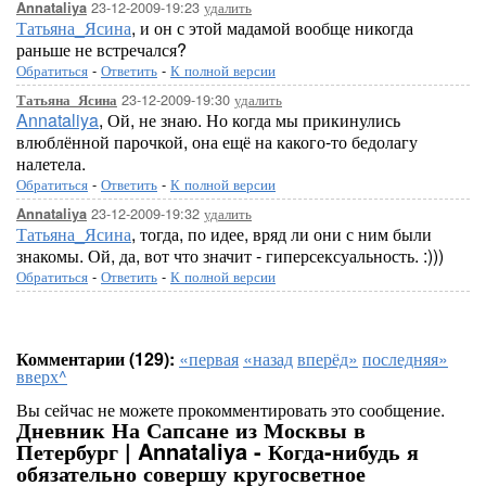
23-12-2009-19:23
удалить
Annataliya
Татьяна_Ясина
, и он с этой мадамой вообще никогда
раньше не встречался?
Обратиться
-
Ответить
-
К полной версии
23-12-2009-19:30
удалить
Татьяна_Ясина
Annataliya
, Ой, не знаю. Но когда мы прикинулись
влюблённой парочкой, она ещё на какого-то бедолагу
налетела.
Обратиться
-
Ответить
-
К полной версии
23-12-2009-19:32
удалить
Annataliya
Татьяна_Ясина
, тогда, по идее, вряд ли они с ним были
знакомы. Ой, да, вот что значит - гиперсексуальность. :)))
Обратиться
-
Ответить
-
К полной версии
Комментарии (129):
«первая
«назад
вперёд»
последняя»
вверх^
Вы сейчас не можете прокомментировать это сообщение.
Дневник На Сапсане из Москвы в
Петербург | Annataliya - Когда-нибудь я
обязательно совершу кругосветное