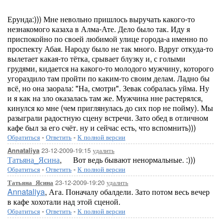
Ерунда:))) Мне невольно пришлось выручать какого-то
незнакомого казаха в Алма-Ате. Дело было так. Иду я
приспокойно по своей любимой улице города-а именно по
проспекту Абая. Народу было не так много. Вдруг откуда-то
вылетает какая-то тётка, срывает блузку и, с голыми
грудями, кидается на какого-то молодого мужчину, которого
угораздило там пройти по каким-то своим делам. Ладно бы
всё, но она заорала: "На, смотри". Зевак собралась уйма. Ну
и я как на зло оказалась там же. Мужчина нне растерялся,
кинулся ко мне (чем приглянулась до сих пор не пойму). Мы
разыграли радостную сцену встречи. Зато обед в отличном
кафе был за его счёт. ну и сейчас есть, что вспомнить)))
Обратиться
-
Ответить
-
К полной версии
23-12-2009-19:15
удалить
Annataliya
Татьяна_Ясина
,
Вот ведь бывают ненормальные. :)))
Обратиться
-
Ответить
-
К полной версии
23-12-2009-19:20
удалить
Татьяна_Ясина
Annataliya
, Ага. Поначалу обалдели. Зато потом весь вечер
в кафе хохотали над этой сценой.
Обратиться
-
Ответить
-
К полной версии