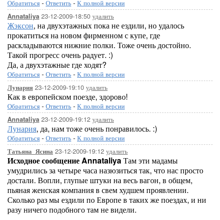
Обратиться
-
Ответить
-
К полной версии
23-12-2009-18:50
удалить
Annataliya
Жэксон
, на двухэтажных пока не ездили, но удалось
прокатиться на новом фирменном с купе, где
раскладываются нижние полки. Тоже очень достойно.
Такой прогресс очень радует. :)
Да, а двухэтажные где ходят?
Обратиться
-
Ответить
-
К полной версии
23-12-2009-19:10
удалить
Лунария
Как в европейском поезде, здорово!
Обратиться
-
Ответить
-
К полной версии
23-12-2009-19:12
удалить
Annataliya
Лунария
, да, нам тоже очень понравилось. :)
Обратиться
-
Ответить
-
К полной версии
23-12-2009-19:12
удалить
Татьяна_Ясина
Исходное сообщение Annataliya
Там эти мадамы
умудрились за четыре часа назюзиться так, что нас просто
достали. Вопли, глупые штуки на весь вагон, в общем,
пьяная женская компания в свем худшем проявлении.
Сколько раз мы ездили по Европе в таких же поездах, и ни
разу ничего подобного там не видели.