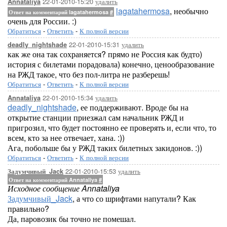
22-01-2010-15:20
удалить
Annataliya
lagatahermosa
, необычно
Ответ на комментарий lagatahermosa
#
очень для России. :)
Обратиться
-
Ответить
-
К полной версии
22-01-2010-15:31
удалить
deadly_nightshade
как же она так сохраняется? прямо не Россия как будто)
история с билетами порадовала) конечно, ценообразование
на РЖД такое, что без пол-литра не разберешь!
Обратиться
-
Ответить
-
К полной версии
22-01-2010-15:34
удалить
Annataliya
deadly_nightshade
, ее поддерживают. Вроде бы на
открытие станции приезжал сам начальник РЖД и
пригрозил, что будет постоянно ее проверять и, если что, то
всем, кто за нее отвечает, хана. :))
Ага, побольше бы у РЖД таких билетных закидонов. :))
Обратиться
-
Ответить
-
К полной версии
22-01-2010-15:53
удалить
Задумчивый_Jack
Ответ на комментарий Annataliya
#
Исходное сообщение Annataliya
Задумчивый_Jack
, а что со шрифтами напутали? Как
правильно?
Да, паровозик бы точно не помешал.