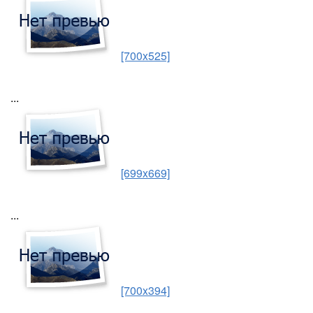
[700x525]
...
[699x669]
...
[700x394]