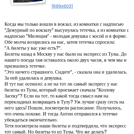
[699x603]
Когда мы только вошли в вокзал, из комнатки с надписью
"Дежурный по вокзалу" высунулась тетечка, а из комнатки с
надписью "Милиция" - молодая девушка с косой и в форме.
Обе молча воззрились на нас, затем тетечка спросила:
"А билеты у вас уже есть?".
Билеты назад в Москву у нас были на экспресс из Тулы. До
нашего поезда там оставалось около двух часов, в чем мы и
признались тетечке.
"Это ничего страшного. Сидите", - сказала она и удалилась.
За ней удалилась и девушка.
И тут нас осенило: а не на тот ли самый экспресс у нас
билеты из Тулы, который проезжает сначала "Козлову
Засеку"? Если на тот, то какой тогда смысл нам на
перекладных возвращать в Тулу? Уж лучше сразу сесть на
него здесь! Пошли, посмотрели расписание. Получалось,
что очень похоже. И тогда Антон отправился к тетечке
убеждаться окончательно.
Тетя посмотрела наши билеты и подтвердила, что экспресс
тот самый. Но билеты-то из Тулы. Что же делать?