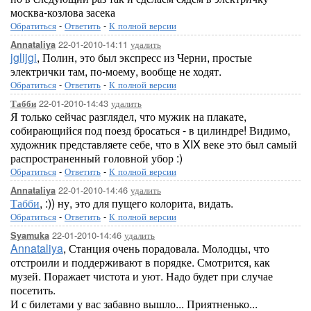
москва-козлова засека
Обратиться
-
Ответить
-
К полной версии
22-01-2010-14:11
удалить
Annataliya
jglijgi
, Полин, это был экспресс из Черни, простые
электрички там, по-моему, вообще не ходят.
Обратиться
-
Ответить
-
К полной версии
22-01-2010-14:43
удалить
Табби
Я только сейчас разглядел, что мужик на плакате,
собирающийся под поезд бросаться - в цилиндре! Видимо,
художник представляете себе, что в XIX веке это был самый
распространенный головной убор :)
Обратиться
-
Ответить
-
К полной версии
22-01-2010-14:46
удалить
Annataliya
Табби
, :)) ну, это для пущего колорита, видать.
Обратиться
-
Ответить
-
К полной версии
22-01-2010-14:46
удалить
Syamuka
Annataliya
, Станция очень порадовала. Молодцы, что
отстроили и поддерживают в порядке. Смотрится, как
музей. Поражает чистота и уют. Надо будет при случае
посетить.
И с билетами у вас забавно вышло... Приятненько...