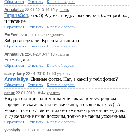
Обратиться
-
Ответить
-
К полной версии
22-01-2010-16:15
удалить
Annataliya
TatjanaSch
, ага. :)) А у нас по-другому нельзя, будет разброд
и шатание.
Обратиться
-
Ответить
-
К полной версии
22-01-2010-17:17
удалить
FarEast
ЗдОрово сделали! Красота и тишина.
Обратиться
-
Ответить
-
К полной версии
22-01-2010-17:18
удалить
Annataliya
FarEast
, ага.
Обратиться
-
Ответить
-
К полной версии
22-01-2010-17:50
удалить
starry_fairy
Annataliya
, Дивные фотки, Нат, а какой у тебя фотик?
Обратиться
-
Ответить
-
К полной версии
22-01-2010-18:44
удалить
azhur
Внутри станция напомнила мне вокзал в моем родном
городке: и скамейки такие же были, и окошечки касс)) А
может, и сейчас такие, я давно уже электричкой не ездила...
И даже здание было похожим, только не таким ухоженным.
Обратиться
-
Ответить
-
К полной версии
22-01-2010-21:33
удалить
yvaskyly