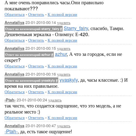
А мне очень понравились часы.Они правильно
показывают???
Обратиться
-
Ответить
-
К полной версии
23-01-2010-00:14
удалить
Annataliya
Starry_fairy
, спасибо, Тамри.
Ответ на комментарий starry_fairy
#
Дешевенькая зеркалка - Олимпус Е-420.
Обратиться
-
Ответить
-
К полной версии
23-01-2010-00:15
удалить
Annataliya
azhur
, А что за городок, если не
Ответ на комментарий azhur
#
секрет?
Обратиться
-
Ответить
-
К полной версии
23-01-2010-00:16
удалить
Annataliya
yvaskyly
, да, часы классные. :) И
Ответ на комментарий yvaskyly
#
время на них правильное.
Обратиться
-
Ответить
-
К полной версии
23-01-2010-00:24
удалить
-Ptah-
так чисто, что создается ощущение, что это модель, а не
реальное место :)
Обратиться
-
Ответить
-
К полной версии
23-01-2010-00:47
удалить
Annataliya
-Ptah-
, да, есть такое ощущение!