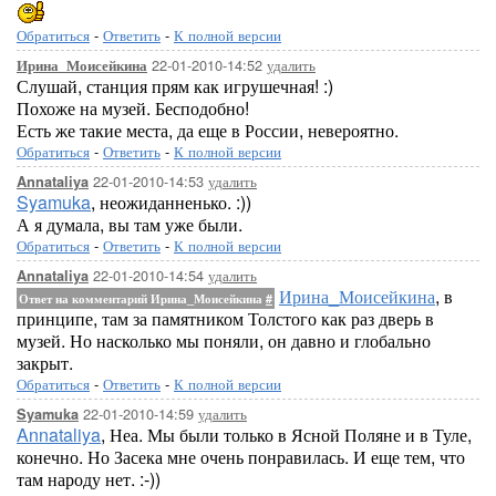
Обратиться
-
Ответить
-
К полной версии
22-01-2010-14:52
удалить
Ирина_Моисейкина
Слушай, станция прям как игрушечная! :)
Похоже на музей. Бесподобно!
Есть же такие места, да еще в России, невероятно.
Обратиться
-
Ответить
-
К полной версии
22-01-2010-14:53
удалить
Annataliya
Syamuka
, неожиданненько. :))
А я думала, вы там уже были.
Обратиться
-
Ответить
-
К полной версии
22-01-2010-14:54
удалить
Annataliya
Ирина_Моисейкина
, в
Ответ на комментарий Ирина_Моисейкина
#
принципе, там за памятником Толстого как раз дверь в
музей. Но насколько мы поняли, он давно и глобально
закрыт.
Обратиться
-
Ответить
-
К полной версии
22-01-2010-14:59
удалить
Syamuka
Annataliya
, Неа. Мы были только в Ясной Поляне и в Туле,
конечно. Но Засека мне очень понравилась. И еще тем, что
там народу нет. :-))