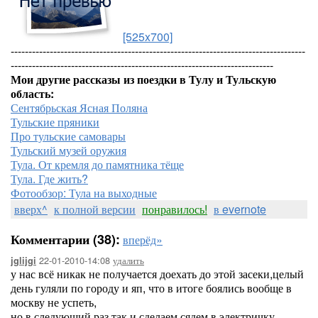
[525x700]
-----------------------------------------------------------------------------------
--------------------------------------------------------------------------
Мои другие рассказы из поездки в Тулу и Тульскую
область:
Сентябрьская Ясная Поляна
Тульские пряники
Про тульские самовары
Тульский музей оружия
Тула. От кремля до памятника тёще
Тула. Где жить?
Фотообзор: Тула на выходные
вверх^
к полной версии
понравилось!
в evernote
Комментарии (38):
вперёд»
22-01-2010-14:08
удалить
jglijgi
у нас всё никак не получается доехать до этой засеки,целый
день гуляли по городу и яп, что в итоге боялись вообще в
москву не успеть,
но в следующий раз так и сделаем сядем в электричку