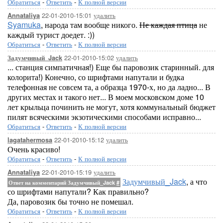
Обратиться
-
Ответить
-
К полной версии
22-01-2010-15:01
удалить
Annataliya
Syamuka
, народа там вообще никого.
Не каждая птица
не
каждый турист доедет. :))
Обратиться
-
Ответить
-
К полной версии
22-01-2010-15:02
удалить
Задумчивый_Jack
... станция симпатичная!) Еще бы паровозик старинный. для
колорита!) Конечно, со шрифтами напутали и будка
телефонная не совсем та, а образца 1970-х, но да ладно... В
других местах и такого нет... В моем московском доме 10
лет крыльца починить не могут, хотя коммунальный бюджет
пилят всяческими экзотическими способами исправно...
Обратиться
-
Ответить
-
К полной версии
22-01-2010-15:12
удалить
lagatahermosa
Очень красиво!
Обратиться
-
Ответить
-
К полной версии
22-01-2010-15:19
удалить
Annataliya
Задумчивый_Jack
, а что
Ответ на комментарий Задумчивый_Jack
#
со шрифтами напутали? Как правильно?
Да, паровозик бы точно не помешал.
Обратиться
-
Ответить
-
К полной версии