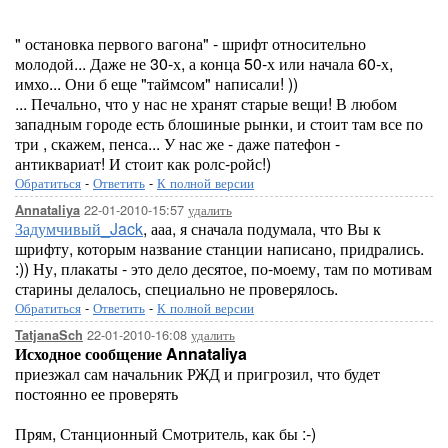
" остановка первого вагона" - шрифт относительно
молодой... Даже не 30-х, а конца 50-х или начала 60-х,
имхо... Они б еще "таймсом" написали! ))
... Печально, что у нас не хранят старые вещи! В любом
западным городе есть блошиные рынки, и стоит там все по
три , скажем, пенса... У нас же - даже патефон -
антиквариат! И стоит как ролс-ройс!)
Обратиться
-
Ответить
-
К полной версии
22-01-2010-15:57
удалить
Annataliya
Задумчивый_Jack
, ааа, я сначала подумала, что Вы к
шрифту, которым название станции написано, придрались.
:)) Ну, плакаты - это дело десятое, по-моему, там по мотивам
старины делалось, специально не проверялось.
Обратиться
-
Ответить
-
К полной версии
22-01-2010-16:08
удалить
TatjanaSch
Исходное сообщение Annataliya
приезжал сам начальник РЖД и пригрозил, что будет
постоянно ее проверять
Прям, Станционный Смотритель, как бы :-)