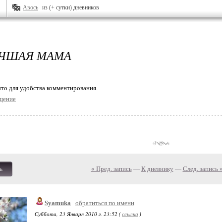
Авось
из (+ сутки) дневников
УЧШАЯ МАМА
то для удобства комментирования.
щение
« Пред. запись
—
К дневнику
—
След. запись 
ь
Syamuka
обратиться по имени
Суббота, 23 Января 2010 г. 23:52 (
ссылка
)