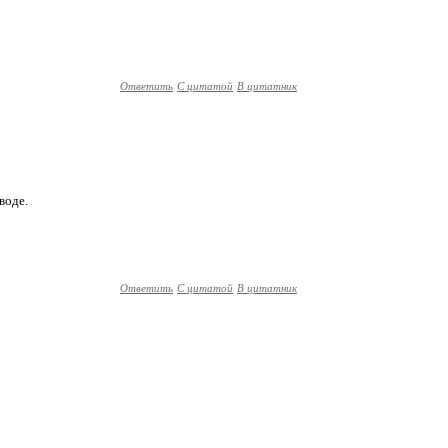
Ответить
С цитатой
В цитатник
воде.
Ответить
С цитатой
В цитатник