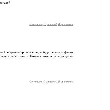
рокате?
Ответить
С цитатой
В цитатник
али. В широком прокате вряд ли будет, все-таки фильм
нете и тебе скачать. Потом с компьютера на диске
Ответить
С цитатой
В цитатник