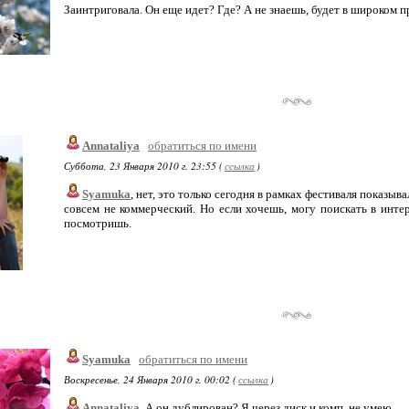
Заинтриговала. Он еще идет? Где? А не знаешь, будет в широком п
Annataliya
обратиться по имени
Суббота, 23 Января 2010 г. 23:55 (
ссылка
)
Syamuka
, нет, это только сегодня в рамках фестиваля показыв
совсем не коммерческий. Но если хочешь, могу поискать в интер
посмотришь.
Syamuka
обратиться по имени
Воскресенье, 24 Января 2010 г. 00:02 (
ссылка
)
Annataliya
, А он дублирован? Я через диск и комп. не умею.