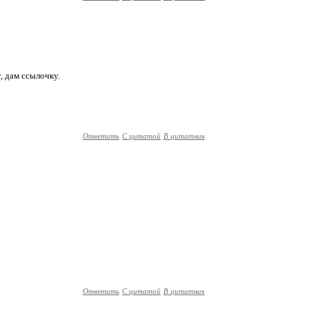
у, дам ссылочку.
Ответить
С цитатой
В цитатник
Ответить
С цитатой
В цитатник