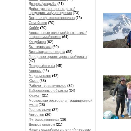
Дворцы/усадьбы
(81)
Действующие прозводства/
предприятия/учреждения
(73)
Встречи путешественников
(73)
Семейство
(70)
Хобби
(70)
Аномальные явления/фантастика/
астрономия/космос
(64)
Кладбища
(62)
Бьюти/релакс
(60)
Визы/загранпаспорта
(55)
Городское ориентирование/квесты
(47)
Пещеры/шахты
(45)
Анонсы
(43)
Медицинское
(42)
Юмор
(38)
Рабоче-туристическое
(35)
Заброшенные объекты
(34)
Климат
(31)
Московские рестораны традиционной
кухни
(28)
Горные лыжи
(27)
Автостоп
(26)
Путешественники
(26)
Делюсь опытом
(21)
Наши лекции/выступления/интервью