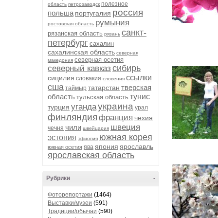
полезное
область
петрозаводск
россия
польша
португалия
румыния
ростовская область
санкт-
рязанская область
рязань
петербург
сахалин
сахалинская область
северная
северная осетия
македония
сибирь
северный кавказ
ссылки
сицилия
словакия
словения
сша
тверская
татарстан
таймыр
область
тунис
тульская область
украина
уганда
турция
урал
финляндия
франция
чехия
швеция
чили
чечня
швейцария
южная корея
эстония
эфиопия
япония
ярославль
ява
южная осетия
ярославская область
Рубрики
-
Фоторепортажи
(1464)
Выставки/музеи
(591)
Традиции/обычаи
(590)