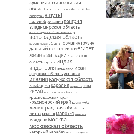
архангельская
армения
область
астраханская область
байкал
в путь!
беларусь
венгрия
великобритания
владимирская область
волгоградская область
вологда
вологодская область
германия
грузия
воронежская область
египет
дальний восток
евреи
жизнь
загадки
ивановская
индия
область
израиль
индонезия
иран
иордания
испания
иркутская область
италия
калужская область
карелия
камбоджа
кижи
карпаты
китай
костромская область
краснодарский край
красноярский край
крым
куба
ленинградская область
литва
марокко
мальта
мексика
москва
молдова
московская область
нагорный карабах
нижегородская