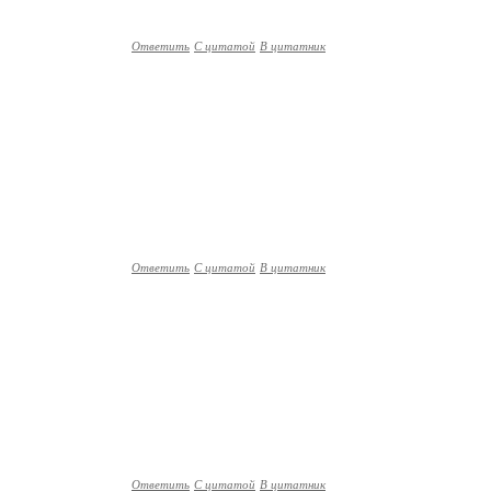
Ответить
С цитатой
В цитатник
Ответить
С цитатой
В цитатник
Ответить
С цитатой
В цитатник