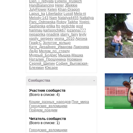
Elen_i_rebyata
Evgenij_Ruskich
Handbalancing
Heler
JBekkie
JulyFlower
Kelen
Khan-Dragon
Lapus_ka
Libertador
Lussit
Mela-ni
Melody-143
Nam
Natalya4455
Nattaliya
Pani_Ostrowska
Roksy
Taikhe
Yogini-
Sashenka
erlika
fro
gedichte
gost
harimau
karlsonchik67
lozanna777
nepaprika
nnadink
starry_fairy
teyty
vasily_sergeev
vesna_2010
Аргона
Граф-С
Золотое_кольцо
Катя_Дизайнер_Иванова
Лаконика
ЛеДо
Мелом_по_стеклу
Мудрый_Бодрис
Мышка-Машка
Наталия_Прошунина
Норманн
Сергей_Щипин
София_Выговская-
Блехман
Юксаре
Сообщества
-
Участник сообществ
(Всего в списке: 4)
Кошки_разных_народов
Пни_мира
Городские_взломщики
Пойдем_поедим
Читатель сообществ
(Всего в списке: 1)
Городские_взломщики