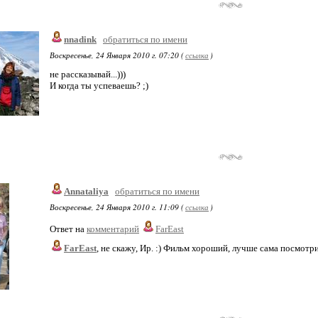
nnadink
обратиться по имени
Воскресенье, 24 Января 2010 г. 07:20 (
ссылка
)
не рассказывай...)))
И когда ты успеваешь? ;)
Annataliya
обратиться по имени
Воскресенье, 24 Января 2010 г. 11:09 (
ссылка
)
Ответ на
комментарий
FarEast
FarEast
, не скажу, Ир. :) Фильм хороший, лучше сама посмотри