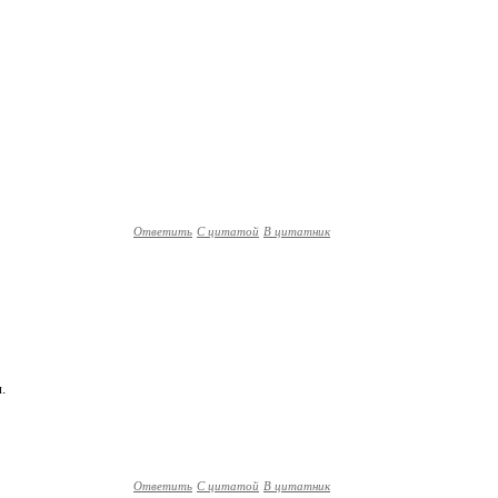
Ответить
С цитатой
В цитатник
.
Ответить
С цитатой
В цитатник