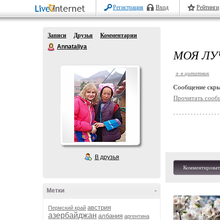
Регистрация
Вход
Рейтинги
Записи
Друзья
Комментарии
Annataliya
МОЯ Л
+ в цитатник
Cообщение скры
Прочитать сооб
В друзья
Комментироват
Метки
-
австрия
Пермский край
азербайджан
албания
аргентина