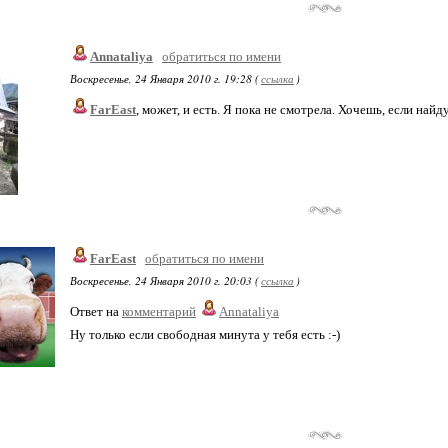
Annataliya
обратиться по имени
Воскресенье, 24 Января 2010 г. 19:28 (
ссылка
)
FarEast
, может, и есть. Я пока не смотрела. Хочешь, если найд
FarEast
обратиться по имени
Воскресенье, 24 Января 2010 г. 20:03 (
ссылка
)
Ответ на
комментарий
Annataliya
Ну только если свободная минута у тебя есть :-)