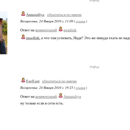
Annataliya
обратиться по имени
Воскресенье, 24 Января 2010 г. 11:09 (
ссылка
)
Ответ на
комментарий
nnadink
nnadink
, а что там успевать, Надя? Это же никуда ехать не над
FarEast
обратиться по имени
Воскресенье, 24 Января 2010 г. 19:25 (
ссылка
)
Ответ на
комментарий
Annataliya
ну только если в сети есть.