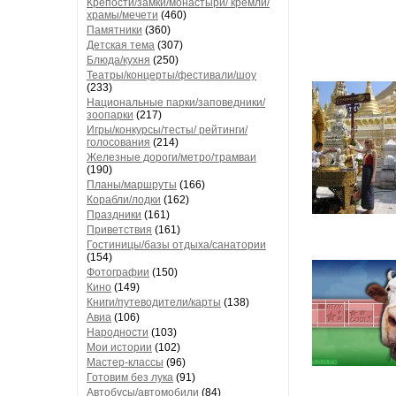
Крепости/замки/монастыри/ кремли/
храмы/мечети
(460)
Памятники
(360)
Детская тема
(307)
Блюда/кухня
(250)
Театры/концерты/фестивали/шоу
(233)
Национальные парки/заповедники/
зоопарки
(217)
Игры/конкурсы/тесты/ рейтинги/
голосования
(214)
Железные дороги/метро/трамваи
(190)
Планы/маршруты
(166)
Корабли/лодки
(162)
Праздники
(161)
Приветствия
(161)
Гостиницы/базы отдыха/санатории
(154)
Фотографии
(150)
Кино
(149)
Книги/путеводители/карты
(138)
Авиа
(106)
Народности
(103)
Мои истории
(102)
Мастер-классы
(96)
Готовим без лука
(91)
Автобусы/автомобили
(84)