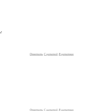
о!
Ответить
С цитатой
В цитатник
Ответить
С цитатой
В цитатник