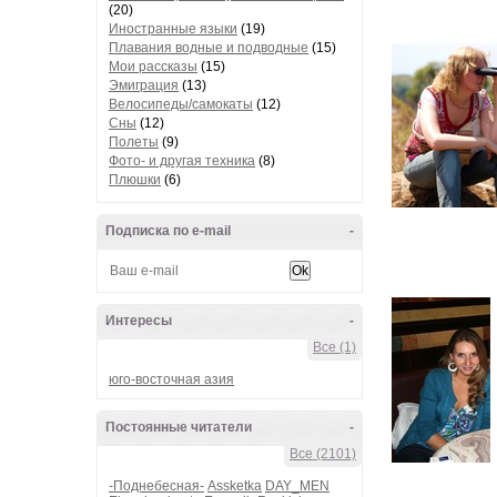
(20)
Иностранные языки
(19)
Плавания водные и подводные
(15)
Мои рассказы
(15)
Эмиграция
(13)
Велосипеды/самокаты
(12)
Сны
(12)
Полеты
(9)
Фото- и другая техника
(8)
Плюшки
(6)
Подписка по e-mail
-
Интересы
-
Все (1)
юго-восточная азия
Постоянные читатели
-
Все (2101)
-Поднебесная-
Assketka
DAY_MEN