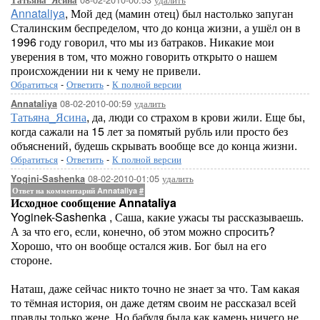
Татьяна_Ясина
Annataliya
, Мой дед (мамин отец) был настолько запуган
Сталинским беспределом, что до конца жизни, а ушёл он в
1996 году говорил, что мы из батраков. Никакие мои
уверения в том, что можно говорить открыто о нашем
происхождении ни к чему не привели.
Обратиться
-
Ответить
-
К полной версии
08-02-2010-00:59
удалить
Annataliya
Татьяна_Ясина
, да, люди со страхом в крови жили. Еще бы,
когда сажали на 15 лет за помятый рубль или просто без
объяснений, будешь скрывать вообще все до конца жизни.
Обратиться
-
Ответить
-
К полной версии
08-02-2010-01:05
удалить
Yogini-Sashenka
Ответ на комментарий Annataliya
#
Исходное сообщение Annataliya
Yoginek-Sashenka , Саша, какие ужасы ты рассказываешь.
А за что его, если, конечно, об этом можно спросить?
Хорошо, что он вообще остался жив. Бог был на его
стороне.
Наташ, даже сейчас никто точно не знает за что. Там какая
то тёмная история, он даже детям своим не рассказал всей
правды,только жене. Но бабуля была как камень,ничего не