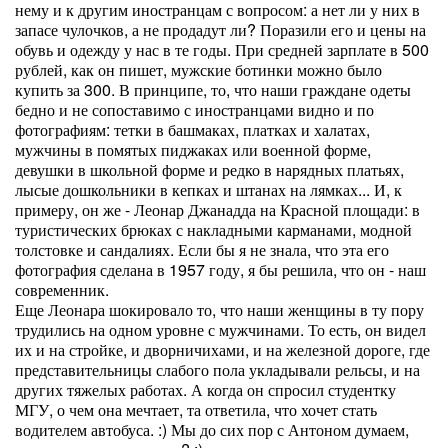
нему и к другим иностранцам с вопросом: а нет ли у них в
запасе чулочков, а не продадут ли? Поразили его и цены на
обувь и одежду у нас в те годы. При средней зарплате в 500
рублей, как он пишет, мужские ботинки можно было
купить за 300. В принципе, то, что наши граждане одеты
бедно и не сопоставимо с иностранцами видно и по
фотографиям: тетки в башмаках, платках и халатах,
мужчины в помятых пиджаках или военной форме,
девушки в школьной форме и редко в нарядных платьях,
лысые дошкольники в кепках и штанах на лямках... И, к
примеру, он же - Леонар Джанадда на Красной площади: в
туристических брюках с накладными карманами, модной
толстовке и сандалиях. Если бы я не знала, что эта его
фотография сделана в 1957 году, я бы решила, что он - наш
современник.
Еще Леонара шокировало то, что наши женщины в ту пору
трудились на одном уровне с мужчинами. То есть, он видел
их и на стройке, и дворничихами, и на железной дороге, где
представительницы слабого пола укладывали рельсы, и на
других тяжелых работах. А когда он спросил студентку
МГУ, о чем она мечтает, та ответила, что хочет стать
водителем автобуса. :) Мы до сих пор с Антоном думаем,