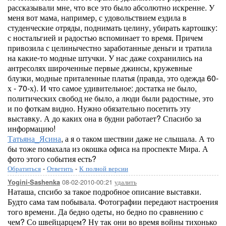
рассказывали мне, что все это было абсолютно искренне. У
меня вот мама, например, с удовольствием ездила в
студенческие отряды, поднимать целину, убирать картошку:
с ностальгией и радостью вспоминает то время. Причем
привозила с целинычестно заработанные деньги и тратила
на какие-то модные штучки. У нас даже сохранились на
антресолях широченные первые джинсы, кружевные
блузки, модные приталенные платья (правда, это одежда 60-
х - 70-х). И что самое удивительное: достатка не было,
политических свобод не было, а люди были радостные, это
и по фоткам видно. Нужно обязательно посетить эту
выставку. А до каких она в будни работает? Спасибо за
информацию!
Татьяна_Ясина
, а я о таком шествии даже не слышала. А то
бы тоже помахала из окошка офиса на проспекте Мира. А
фото этого события есть?
Обратиться
-
Ответить
-
К полной версии
08-02-2010-00:21
удалить
Yogini-Sashenka
Наташа, спсибо за такое подробное описание выставки.
Будто сама там побывала. Фотографии передают настроения
того времени. Да бедно одеты, но бедно по сравнению с
чем? Со швейцарцем? Ну так они во время войны тихонько