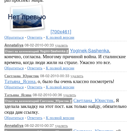
[700x461]
Обратиться
-
Ответить
-
К полной версии
08-02-2010-00:33
удалить
Annataliya
Yoginek-Sashenka
,
Ответ на комментарий Yogini-Sashenka
#
конечно, согласна. Многому причиной война. И сталинские
времена, когда люди жили на страхе. Ужасно это все.
Обратиться
-
Ответить
-
К полной версии
08-02-2010-00:33
удалить
Светлана_Юристик
Татьяна_Ясина
, о, было бы очень классно посмотреть!
Обратиться
-
Ответить
-
К полной версии
08-02-2010-00:36
удалить
Татьяна_Ясина
Светлана_Юристик
, Я
Ответ на комментарий Светлана_Юристик
#
зделала закладку на этот пост. как только найду, обязательно
сюда дам ссылку.
Обратиться
-
Ответить
-
К полной версии
08-02-2010-00:37
удалить
Annataliya
Светлана_Юристик
, ой,