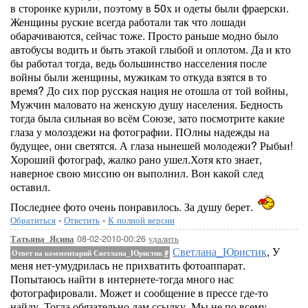
в сторонке курили, поэтому в 50х и одеты были фраерски.
Женщины руские всегда работали так что лошади
обарачиваются, сейчас тоже. Просто раньше модно было
автобусы водить и быть этакой глыбой и оплотом. Да и кто
бы работал тогда, ведь большинство насселения после
войны были женщины, мужикам то откуда взятся в то
время? До сих пор русская нация не отошла от той войны,
Мужчин маловато на женскую душу населения. Бедность
тогда была сильная во всём Союзе, зато посмотрите какие
глаза у молоздежи на фотографии. ПОлны надежды на
будущее, они светятся. А глаза нынешей молодежи? Рыбьи!
Хороший фотограф, жалко рано ушел.Хотя кто знает,
наверное свою миссию он выполнил. Вон какой след
оставил.
Последнее фото очень понравилось. За душу берет.
Обратиться
-
Ответить
-
К полной версии
08-02-2010-00:26
удалить
Татьяна_Ясина
Светлана_Юристик
, У
Ответ на комментарий Светлана_Юристик
#
меня нет-умудрилась не прихватить фотоаппарат.
Попытаюсь найти в интернете-тогда много нас
фотографировали. Может и сообщение в прессе где-то
найду. Тогда обязательно дам ссылку. Мы не по всему