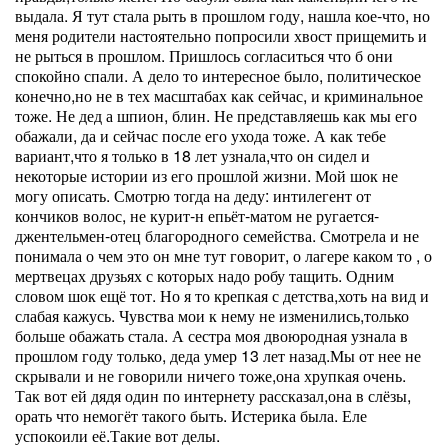
выдала. Я тут стала рыть в прошлом году, нашла кое-что, но
меня родители настоятельно попросили хвост прищемить и
не рыться в прошлом. Пришлось согласиться что б они
спокойно спали. А дело то интересное было, политическое
конечно,но не в тех масштабах как сейчас, и криминальное
тоже. Не дед а шпион, блин. Не представляешь как мы его
обажали, да и сейчас после его ухода тоже. А как тебе
вариант,что я только в 18 лет узнала,что он сидел и
некоторые истории из его прошлой жизни. Мой шок не
могу описать. Смотрю тогда на деду: интилегент от
кончиков волос, не курит-н епьёт-матом не ругается-
джентельмен-отец благородного семейства. Смотрела и не
понимала о чем это он мне тут говорит, о лагере каком то , о
мертвецах друзьях с которых надо робу тащить. Одним
словом шок ещё тот. Но я то крепкая с детства,хоть на вид и
слабая кажусь. Чувства мои к нему не изменились,только
больше обажать стала. А сестра моя двоюродная узнала в
прошлом году только, деда умер 13 лет назад.Мы от нее не
скрывали и не говорили ничего тоже,она хрупкая очень.
Так вот ей дядя один по интернету рассказал,она в слёзы,
орать что немогёт такого быть. Истерика была. Еле
успокоили её.Такие вот делы.