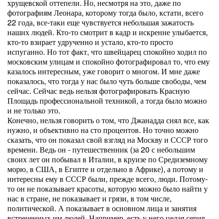
хрущевской оттепели. Но, несмотря на это, даже по
фотографиям Леонара, которому тогда было, кстати, всего
22 года, все-таки еще чувствуется небольшая зажатость
наших людей. Кто-то смотрит в кадр и искренне улыбается,
кто-то взирает удрученно и устало, кто-то просто
испуганно. Но тот факт, что швейцарец спокойно ходил по
московским улицам и спокойно фотографировал то, что ему
казалось интересным, уже говорит о многом. И мне даже
показалось, что тогда у нас было чуть больше свободы, чем
сейчас. Сейчас ведь нельзя фотографировать Красную
Площадь профессиональной техникой, а тогда было можно
и не только это.
Конечно, нельзя говорить о том, что Джанадда снял все, как
нужно, и объективно на сто процентов. Но точно можно
сказать, что он показал свой взгляд на Москву и СССР того
времени. Ведь он - путешественник (за 20 с небольшим
своих лет он побывал в Италии, в круизе по Средиземному
морю, в США, в Египте и отдельно в Африке), а потому и
интересны ему в СССР были, прежде всего, люди. Потому-
то он не показывает красоты, которую можно было найти у
нас в стране, не показывает и грязи, в том числе,
политической. А показывает в основном лица и занятия
встреченных им людей. Например, есть у него целая серия