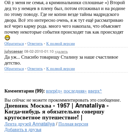
Ой у меня не семья, а криминальники сплошные =) Второй
дед то у немцев в плену был, потом отсиживал и на родине
по этому поводу. Где не копни везде тайны мадридского
двора. Всё это интересно очень, я ж тут ещё рассматриваю
всё через карму рода. много чего накопала, что объясняет
почему некоторые события происходят так как происходят
Обратиться
-
Ответить
-
К полной версии
08-02-2010-01:10
удалить
julycaesar
Да уж... Спасибо товарищу Сталину за наше счастливое
детство.
Обратиться
-
Ответить
-
К полной версии
Комментарии (99):
вперёд»
последняя»
вверх^
Вы сейчас не можете прокомментировать это сообщение.
Дневник Москва - 1957 | Annataliya -
Когда-нибудь я обязательно совершу
кругосветное путешествие! |
Лента друзей Annataliya
/
Полная версия
Добавить в друзья