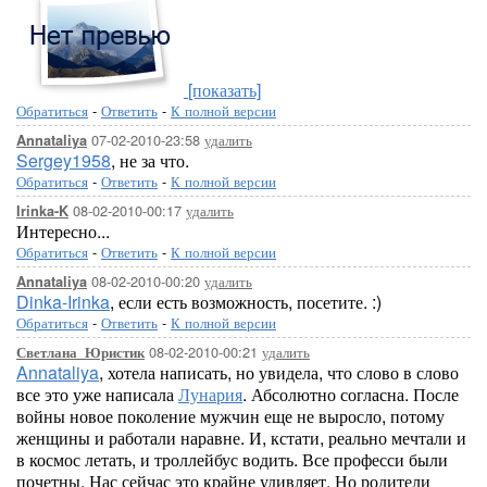
[показать]
Обратиться
-
Ответить
-
К полной версии
07-02-2010-23:58
удалить
Annataliya
Sergey1958
, не за что.
Обратиться
-
Ответить
-
К полной версии
08-02-2010-00:17
удалить
Irinka-K
Интересно...
Обратиться
-
Ответить
-
К полной версии
08-02-2010-00:20
удалить
Annataliya
Dinka-Irinka
, если есть возможность, посетите. :)
Обратиться
-
Ответить
-
К полной версии
08-02-2010-00:21
удалить
Светлана_Юристик
Annataliya
, хотела написать, но увидела, что слово в слово
все это уже написала
Лунария
. Абсолютно согласна. После
войны новое поколение мужчин еще не выросло, потому
женщины и работали наравне. И, кстати, реально мечтали и
в космос летать, и троллейбус водить. Все професси были
почетны. Нас сейчас это крайне удивляет. Но родители