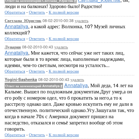
Ответ на комментарий Светлана_Юристик
#
люди и на балконах! Здорово было! Радостно!
Обратиться
-
Ответить
-
К полной версии
08-02-2010-00:38
удалить
Светлана_Юристик
Annataliya
, а какой адрес: Волхонка, 10? Музей личных
коллекций?
Обратиться
-
Ответить
-
К полной версии
08-02-2010-00:43
удалить
Лунария
Annataliya
, Мне кажется, что сейчас уже нет таких лиц,
которые были в то время: лица, наполненые надеждами,
идеями, чем-то светлым, несмотря на усталость...
Обратиться
-
Ответить
-
К полной версии
08-02-2010-00:43
удалить
Yogini-Sashenka
Annataliya
, Мой деда, 14 лет на
Ответ на комментарий Annataliya
#
Калыме. Вышел по подложным документам.Друг умер,а он
его робу с номером одел, что б прокатить за него,а то к
расстрелу однако шел. Даже кровью искупить ему не дали в
отечественную. политический однако.Угу.Зашугали так, что
когда в начале 70х с Америки документ пришел на
наследство, отказался и семьё запретил вообще об этом
говорить.
Обратиться
-
Ответить
-
К полной версии