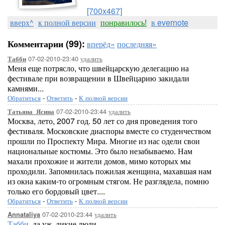
[700x467]
вверх^
к полной версии
понравилось!
в evernote
Комментарии (99):
вперёд»
последняя»
07-02-2010-23:40
удалить
Табби
Меня еще потрясло, что швейцарскую делегацию на
фестивале при возвращении в Швейцарию закидали
камнями...
Обратиться
-
Ответить
-
К полной версии
07-02-2010-23:44
удалить
Татьяна_Ясина
Москва, лето, 2007 год. 50 лет со дня проведения того
фестиваля. Московские диаспоры вместе со студенчеством
прошли по Проспекту Мира. Многие из нас одели свои
национальные костюмы. Это было незабываемо. Нам
махали прохожие и жители домов, мимо которых мы
проходили. Запомнилась пожилая женщина, махавшая нам
из окна каким-то огромным стягом. Не разглядела, помню
только его бордовый цвет....
Обратиться
-
Ответить
-
К полной версии
07-02-2010-23:44
удалить
Annataliya
Табби
, да уж, дикие люди.