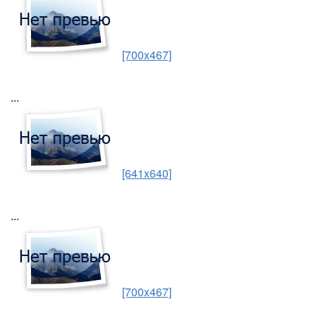
[700x467]
...
[641x640]
...
[700x467]