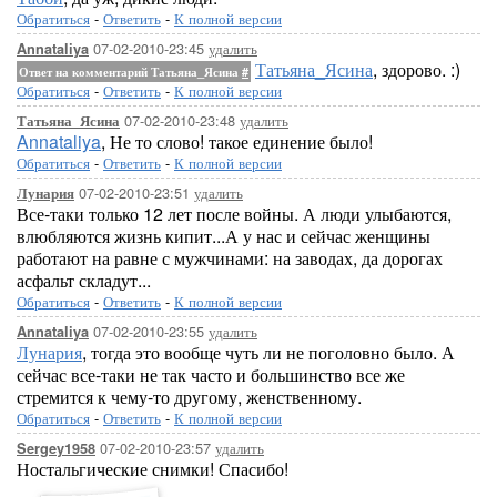
Обратиться
-
Ответить
-
К полной версии
07-02-2010-23:45
удалить
Annataliya
Татьяна_Ясина
, здорово. :)
Ответ на комментарий Татьяна_Ясина
#
Обратиться
-
Ответить
-
К полной версии
07-02-2010-23:48
удалить
Татьяна_Ясина
Annataliya
, Не то слово! такое единение было!
Обратиться
-
Ответить
-
К полной версии
07-02-2010-23:51
удалить
Лунария
Все-таки только 12 лет после войны. А люди улыбаются,
влюбляются жизнь кипит...А у нас и сейчас женщины
работают на равне с мужчинами: на заводах, да дорогах
асфальт складут...
Обратиться
-
Ответить
-
К полной версии
07-02-2010-23:55
удалить
Annataliya
Лунария
, тогда это вообще чуть ли не поголовно было. А
сейчас все-таки не так часто и большинство все же
стремится к чему-то другому, женственному.
Обратиться
-
Ответить
-
К полной версии
07-02-2010-23:57
удалить
Sergey1958
Ностальгические снимки! Спасибо!