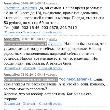
08-02-2010-00:44
удалить
Annataliya
Светлана_Юристик
, да, он самый. Нашла время работы: с
12 до 19 (касса до 18), ежедневно, кроме понедельника,
вторника и последней пятницы месяца. Правда, стоит цена
50 рублей, но мы по 60 платили.
Тел. (495) 203-15-46, 203-9578, 203-7412
Обратиться
-
Ответить
-
К полной версии
08-02-2010-00:47
удалить
Annataliya
Лунария
, Наташ, я бы сказала, что
Ответ на комментарий Лунария
#
усталые лица и тогда и сейчас почти одинаковые. Но лиц
радостных и наполненных надеждой сейчас почти не
осталось. Народу все меньше есть, на что надеяться. Нет
общей идеи, так сказать. А раньше была.
Обратиться
-
Ответить
-
К полной версии
08-02-2010-00:48
удалить
Annataliya
Yoginek-Sashenka
, Саша,
Ответ на комментарий Yogini-Sashenka
#
какие ужасы ты рассказываешь. А за что его, если, конечно,
об этом можно спросить?
Хорошо, что он вообще остался жив. Бог был на его
стороне.
Обратиться
-
Ответить
-
К полной версии
08-02-2010-00:53
удалить