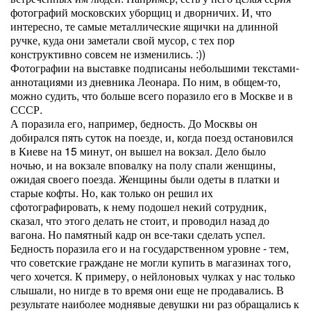
фотографий московских уборщиц и дворничих. И, что
интересно, те самые металлические ящички на длинной
ручке, куда они заметали свой мусор, с тех пор
конструктивно совсем не изменились. :))
Фотографии на выставке подписаны небольшими текстами-
аннотациями из дневника Леонара. По ним, в общем-то,
можно судить, что больше всего поразило его в Москве и в
СССР.
А поразила его, например, бедность. До Москвы он
добирался пять суток на поезде, и, когда поезд остановился
в Киеве на 15 минут, он вышел на вокзал. Дело было
ночью, и на вокзале вповалку на полу спали женщины,
ожидая своего поезда. Женщины были одеты в платки и
старые кофты. Но, как только он решил их
сфотографировать, к нему подошел некий сотрудник,
сказал, что этого делать не стоит, и проводил назад до
вагона. Но памятный кадр он все-таки сделать успел.
Бедность поразила его и на государственном уровне - тем,
что советские граждане не могли купить в магазинах того,
чего хочется. К примеру, о нейлоновых чулках у нас только
слышали, но нигде в то время они еще не продавались. В
результате наиболее моднявые девушки ни раз обращались к