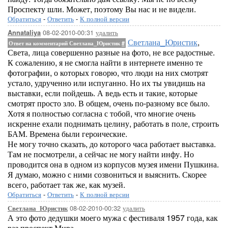
Проспекту шли. Может, поэтому Вы нас и не видели.
Обратиться
-
Ответить
-
К полной версии
08-02-2010-00:31
удалить
Annataliya
Светлана_Юристик
,
Ответ на комментарий Светлана_Юристик
#
Света, лица совершенно разные на фото, не все радостные.
К сожалению, я не смогла найти в интернете именно те
фотографии, о которых говорю, что люди на них смотрят
устало, удрученно или испуганно. Но их ты увидишь на
выставки, если пойдешь. А ведь есть и такие, которые
смотрят просто зло. В общем, очень по-разному все было.
Хотя я полностью согласна с тобой, что многие очень
искренне ехали поднимать целину, работать в поле, строить
БАМ. Времена были героические.
Не могу точно сказать, до которого часа работает выставка.
Там не посмотрели, а сейчас не могу найти инфу. Но
проводится она в одном из корпусов музея имени Пушкина.
Я думаю, можно с ними созвониться и выяснить. Скорее
всего, работает так же, как музей.
Обратиться
-
Ответить
-
К полной версии
08-02-2010-00:32
удалить
Светлана_Юристик
А это фото дедушки моего мужа с фестиваля 1957 года, как
раз проспект Мира.