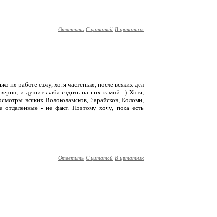
Ответить
С цитатой
В цитатник
ько по работе езжу, хотя частенько, после всяких дел
верно, и душит жаба ездить на них самой. ;) Хотя,
 осмотры всяких Волоколамсков, Зарайсков, Коломн,
ее отдаленные - не факт. Поэтому хочу, пока есть
Ответить
С цитатой
В цитатник