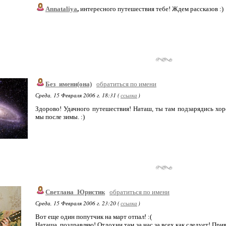
Annataliya
,
интересного путешествия тебе! Ждем рассказов :)
Без_имени(она)
обратиться по имени
Среда, 15 Февраля 2006 г. 18:31 (
ссылка
)
Здорово! Удачного путешествия! Наташ, ты там подзарядись хоро
мы после зимы. :)
Светлана_Юристик
обратиться по имени
Среда, 15 Февраля 2006 г. 23:20 (
ссылка
)
Вот еще один попутчик на март отпал! :(
Наташа, поздравляю! Отдохни там за нас за всех как следует! Пр