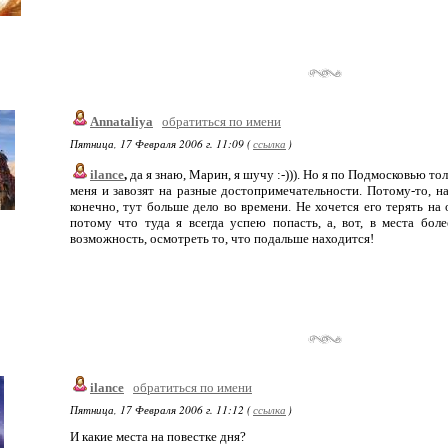
Annataliya
обратиться по имени
Пятница, 17 Февраля 2006 г. 11:09 (
ссылка
)
ilance
,
да я знаю, Марин, я шучу :-))). Но я по Подмосковью тол
меня и завозят на разные достопримечательности. Потому-то, на
конечно, тут больше дело во времени. Не хочется его терять на
потому что туда я всегда успею попасть, а, вот, в места бол
возможность, осмотреть то, что подальше находится!
ilance
обратиться по имени
Пятница, 17 Февраля 2006 г. 11:12 (
ссылка
)
И какие места на повестке дня?