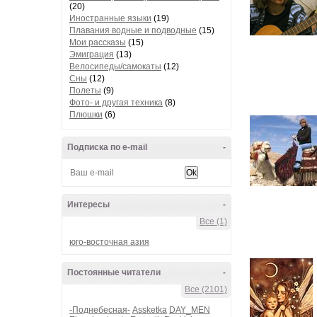
(20)
Иностранные языки
(19)
Плавания водные и подводные
(15)
Мои рассказы
(15)
Эмиграция
(13)
Велосипеды/самокаты
(12)
Сны
(12)
Полеты
(9)
Фото- и другая техника
(8)
Плюшки
(6)
Подписка по e-mail
-
Интересы
-
Все (1)
юго-восточная азия
Постоянные читатели
-
Все (2101)
-Поднебесная-
Assketka
DAY_MEN