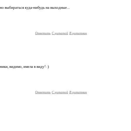
о выбираться куда-нибудь на выходные...
Ответить
С цитатой
В цитатник
ники, видимо, имела в виду! :)
Ответить
С цитатой
В цитатник