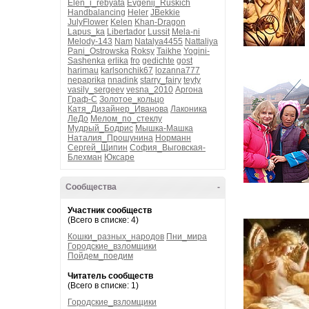
Elen_i_rebyata
Evgenij_Ruskich
Handbalancing
Heler
JBekkie
JulyFlower
Kelen
Khan-Dragon
Lapus_ka
Libertador
Lussit
Mela-ni
Melody-143
Nam
Natalya4455
Nattaliya
Pani_Ostrowska
Roksy
Taikhe
Yogini-
Sashenka
erlika
fro
gedichte
gost
harimau
karlsonchik67
lozanna777
nepaprika
nnadink
starry_fairy
teyty
vasily_sergeev
vesna_2010
Аргона
Граф-С
Золотое_кольцо
Катя_Дизайнер_Иванова
Лаконика
ЛеДо
Мелом_по_стеклу
Мудрый_Бодрис
Мышка-Машка
Наталия_Прошунина
Норманн
Сергей_Щипин
София_Выговская-
Блехман
Юксаре
Сообщества
-
Участник сообществ
(Всего в списке: 4)
Кошки_разных_народов
Пни_мира
Городские_взломщики
Пойдем_поедим
Читатель сообществ
(Всего в списке: 1)
Городские_взломщики