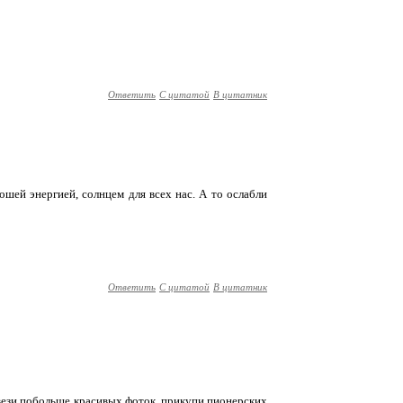
Ответить
С цитатой
В цитатник
шей энергией, солнцем для всех нас. А то ослабли
Ответить
С цитатой
В цитатник
ивези побольше красивых фоток, прикупи пионерских