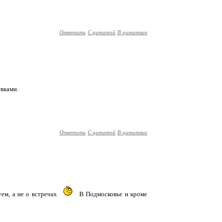
Ответить
С цитатой
В цитатник
евками.
Ответить
С цитатой
В цитатник
уем, а не о встречах
В Подмосковье и кроме