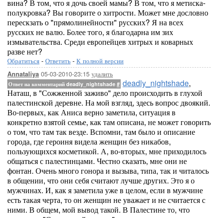
вина? В том, что я дочь своей мамы? В том, что я метиска-
полукровка? Вы говорите о хитрости. Может мне дословно
перескзать о "прямолинейности" русских? Я на всех
русских не валю. Более того, я благодарна им зих
измывательства. Среди европейцев хитрых и коварных
разве нет?
Обратиться
-
Ответить
-
К полной версии
05-03-2010-23:15
удалить
Annataliya
deadly_nightshade
,
Ответ на комментарий deadly_nightshade
#
Наташ, в "Сожженной заживо" дело происходить в глухой
палестинской деревне. На мой взгляд, здесь вопрос двоякий.
Во-первых, как Аниса верно заметила, ситуация в
конкретно взятой семье, как там описана, не может говорить
о том, что там так везде. Вспомни, там было и описание
города, где героиня видела женщин без никабов,
пользующихся косметикой. А, во-вторых, мне приходилось
общаться с палестинцами. Честно сказать, мне они не
фонтан. Очень много гонора и вызыва, типа, так и читалось
в общении, что они себя считают лучше других. Это я о
мужчинах. И, как я заметила уже в целом, если в мужчине
есть такая черта, то он женщин не уважает и не считается с
ними. В общем, мой вывод такой. В Палестине то, что