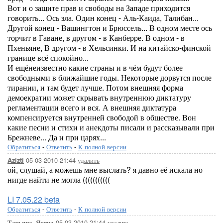
Вот и о защите прав и свободы на Западе приходится
говорить... Ось зла. Один конец - Аль-Каида, Талибан...
Другой конец - Вашингтон и Брюссель... В одном месте ось
торчит в Гаване, в другом - в Канберре. В одном - в
Пхеньяне, В другом - в Хельсинки. И на китайско-финской
границе всё спокойно...
И ещёнеизвестно какие страны и в чём будут более
свободными в ближайшие годы. Некоторые дорвутся после
тирании, и там будет лучше. Потом внешняя форма
демоекратии может скрывать внутреннюю диктатуру
регламентации всего и вся. А внешняя диктатура
компенсируется внутренней свободой в обществе. Вон
какие песни и стихи и анекдоты писали и рассказывали при
Брежневе... Да и при царях...
Обратиться
-
Ответить
-
К полной версии
05-03-2010-21:44
удалить
Azizti
ой, слушай, а можешь мне выслать? я давно её искала но
нигде найти не могла (((((((((((
LI 7.05.22 beta
Обратиться
-
Ответить
-
К полной версии
05-03-2010-21:44
удалить
Татьяна_Ясина