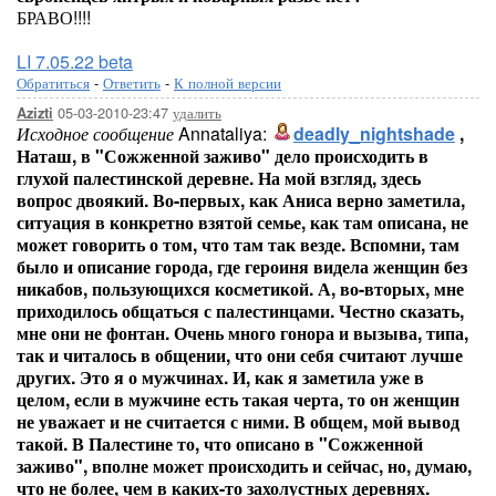
БРАВО!!!!
LI 7.05.22 beta
Обратиться
-
Ответить
-
К полной версии
05-03-2010-23:47
удалить
Azizti
Исходное сообщение
Annataliya:
deadly_nightshade
,
Наташ, в "Сожженной заживо" дело происходить в
глухой палестинской деревне. На мой взгляд, здесь
вопрос двоякий. Во-первых, как Аниса верно заметила,
ситуация в конкретно взятой семье, как там описана, не
может говорить о том, что там так везде. Вспомни, там
было и описание города, где героиня видела женщин без
никабов, пользующихся косметикой. А, во-вторых, мне
приходилось общаться с палестинцами. Честно сказать,
мне они не фонтан. Очень много гонора и вызыва, типа,
так и читалось в общении, что они себя считают лучше
других. Это я о мужчинах. И, как я заметила уже в
целом, если в мужчине есть такая черта, то он женщин
не уважает и не считается с ними. В общем, мой вывод
такой. В Палестине то, что описано в "Сожженной
заживо", вполне может происходить и сейчас, но, думаю,
что не более, чем в каких-то захолустных деревнях.