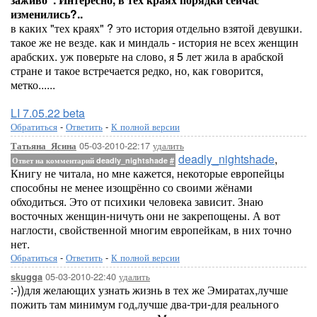
изменились?..
в каких "тех краях" ? это история отдельно взятой девушки.
такое же не везде. как и миндаль - история не всех женщин
арабских. уж поверьте на слово, я 5 лет жила в арабской
стране и такое встречается редко, но, как говорится,
метко......
LI 7.05.22 beta
Обратиться
-
Ответить
-
К полной версии
05-03-2010-22:17
удалить
Татьяна_Ясина
deadly_nightshade
,
Ответ на комментарий deadly_nightshade
#
Книгу не читала, но мне кажется, некоторые европейцы
способны не менее изощрённо со своими жёнами
обходиться. Это от психики человека зависит. Знаю
восточных женщин-ничуть они не закрепощены. А вот
наглости, свойственной многим европейкам, в них точно
нет.
Обратиться
-
Ответить
-
К полной версии
05-03-2010-22:40
удалить
skugga
:-))для желающих узнать жизнь в тех же Эмиратах,лучше
пожить там минимум год,лучше два-три-для реального