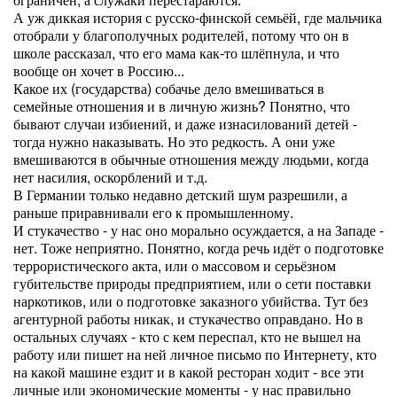
А уж диккая история с русско-финской семьёй, где мальчика
отобрали у благополучных родителей, потому что он в
школе рассказал, что его мама как-то шлёпнула, и что
вообще он хочет в Россию...
Какое их (государства) собачье дело вмешиваться в
семейные отношения и в личную жизнь? Понятно, что
бывают случаи избиений, и даже изнасилований детей -
тогда нужно наказывать. Но это редкость. А они уже
вмешиваются в обычные отношения между людьми, когда
нет насилия, оскорблений и т.д.
В Германии только недавно детский шум разрешили, а
раньше приравнивали его к промышленному.
И стукачество - у нас оно морально осуждается, а на Западе -
нет. Тоже неприятно. Понятно, когда речь идёт о подготовке
террористического акта, или о массовом и серьёзном
губительстве природы предприятием, или о сети поставки
наркотиков, или о подготовке заказного убийства. Тут без
агентурной работы никак, и стукачество оправдано. Но в
остальных случаях - кто с кем переспал, кто не вышел на
работу или пишет на ней личное письмо по Интернету, кто
на какой машине ездит и в какой ресторан ходит - все эти
личные или экономические моменты - у нас правильно