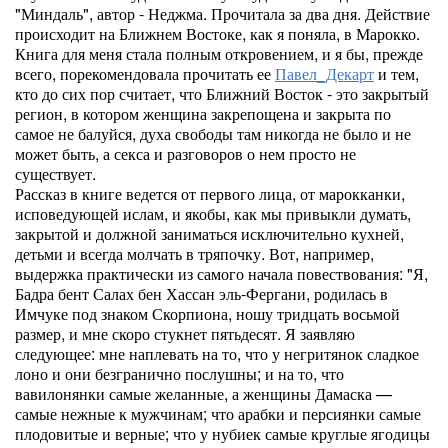
"Миндаль", автор - Неджма. Прочитала за два дня. Действие
происходит на Ближнем Востоке, как я поняла, в Марокко.
Книга для меня стала полным откровением, и я бы, прежде
всего, порекомендовала прочитать ее
Павел_Декарт
и тем,
кто до сих пор считает, что Ближний Восток - это закрытый
регион, в котором женщина закрепощена и закрыта по
самое не балуйся, духа свободы там никогда не было и не
может быть, а секса и разговоров о нем просто не
существует.
Рассказ в книге ведется от первого лица, от марокканки,
исповедующей ислам, и якобы, как мы привыкли думать,
закрытой и должной заниматься исключительно кухней,
детьми и всегда молчать в тряпочку. Вот, например,
выдержка практически из самого начала повествования: "Я,
Бадра бент Салах бен Хассан эль-Фергани, родилась в
Имчуке под знаком Скорпиона, ношу тридцать восьмой
размер, и мне скоро стукнет пятьдесят. Я заявляю
следующее: мне наплевать на то, что у негритянок сладкое
лоно и они без­гранично послушны; и на то, что
вавилонянки самые желан­ные, а женщины Дамаска —
самые нежные к мужчинам; что арабки и персиянки самые
плодовитые и верные; что у нубиек самые круглые ягодицы