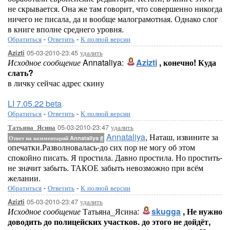
не скрывается. Она же там говорит, что совершенно никогда
ничего не писала, да и вообще малограмотная. Однако слог
в книге вполне среднего уровня.
Обратиться
-
Ответить
-
К полной версии
05-03-2010-23:45
удалить
Azizti
Исходное сообщение
Annataliya:
Azizti
, конечно! Куда
слать?
в личку сейчас адрес скину
LI 7.05.22 beta
Обратиться
-
Ответить
-
К полной версии
05-03-2010-23:47
удалить
Татьяна_Ясина
Annataliya
, Наташ, извините за
Ответ на комментарий Annataliya
#
опечатки.Разволновалась-до сих пор не могу об этом
спокойно писать. Я простила. Давно простила. Но простить-
не значит забыть. ТАКОЕ забыть невозможно при всём
желании.
Обратиться
-
Ответить
-
К полной версии
05-03-2010-23:47
удалить
Azizti
Исходное сообщение
Татьяна_Ясина:
skugga
, Не нужно
доводить до полицейских участков. до этого не дойдёт,