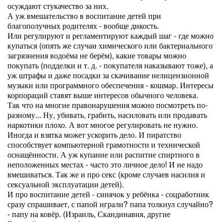
осуждают стукачество за них.
А уж вмешательство в воспитание детей при
благополучных родителях - вообще дикость.
Или регулируют и регламентируют каждый шаг - где можно
купаться (опять же случаи химического или бактериального
загрязнения водоёма не берём), какие товары можно
покупать (подделки и т. д. - покупателя наказывают тоже), а
уж штрафы и даже посадки за скачивание нелицензионной
музыки или программного обеспечения - кошмар. Интересы
корпораций ставят выше интересов обычного человека.
Так что на многие правонарушения можно посмотреть по-
разному... Ну, убивать, грабить, насиловать или продавать
наркотики плохо. А вот многое регулировать не нужно.
Иногда и взятка может ускорить дело. И пиратство
способствует компьютерной грамотности и технической
оснащённости. А уж купание или распитие спиртного в
неположенных местах - часто это личное дело! И не надо
вмешиваться. Так же и про секс (кроме случаев насилия и
сексуальной эксплуатации детей).
И про воспитание детей - синячок у ребёнка - соцработник
сразу спрашивает, с папой играли? папа толкнул случайно?
- папу на ковёр. (Израиль, Скандинавия, другие