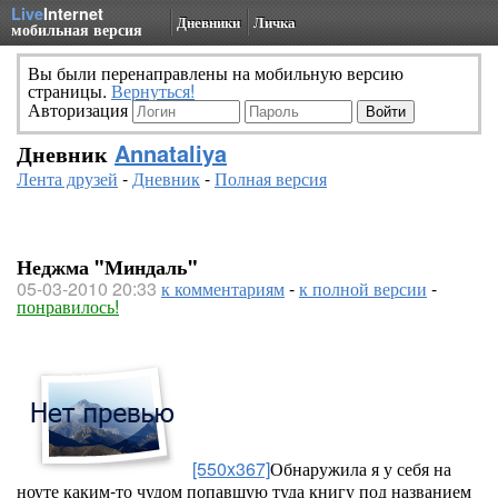
Live
Internet
Дневники
Личка
мобильная версия
Вы были перенаправлены на мобильную версию
страницы.
Вернуться!
Авторизация
Дневник
Annataliya
Лента друзей
-
Дневник
-
Полная версия
Неджма "Миндаль"
05-03-2010 20:33
к комментариям
-
к полной версии
-
понравилось!
[550x367]
Обнаружила я у себя на
ноуте каким-то чудом попавшую туда книгу под названием