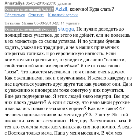
05-03-2010-23:10
удалить
Annataliya
Azizti
, конечно! Куда слать?
Ответ на комментарий Azizti
#
Обратиться
-
Ответить
-
К полной версии
05-03-2010-23:11
удалить
Татьяна_Ясина
skugga
, Не нужно доводить до
Ответ на комментарий skugga
#
полицейских участков. до этого не дойдёт, ели не полезешь
в их монастырь со своим уставом. И по улицам будешь
ходить, уважая их традиции, а не в наших привычных
открытых топиках. Про европейскую наглость. Если
внимательно прочитаете, то увидите дословно "наглости,
свойственной многим европейкам" Я не сказала слово
"всем". Что касается мусульман, то я с ними очень дружу.
Как с женщинами, так и с мужчинами. И желаю каждому из
нас научиться уважать друг друга так как уважают они. Да и
к уважению к иноверцам тоже советую у них поучиться.
Ещё раз подчёркиваю. Я этих людей знаю изнутри. Вы про
них плохо думаете? А если я скажу, что надо мной русские
измывались только из-за моих корней? Как вам такое: 47
человек одноклассников на меня одну? За 7 лет учёбы той
школе ни разу не заступились. Нет, вру. Заступились раза. Я
тех кто сумел за меня заступиться до сих пор помню. А ведь
с Востока только мама. Папа у меня москвич. В чём моя