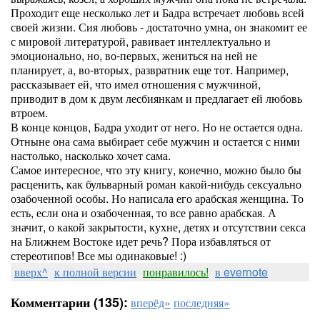
Проходит еще несколько лет и Бадра встречает любовь всей
своей жизни. Сия любовь - достаточно умна, он знакомит ее
с мировой литературой, равивает интеллектуально и
эмоционально, но, во-первых, жениться на ней не
планирует, а, во-вторых, развратник еще тот. Например,
рассказывает ей, что имел отношения с мужчиной,
приводит в дом к двум лесбиянкам и предлагает ей любовь
втроем.
В конце концов, Бадра уходит от него. Но не остается одна.
Отныне она сама выбирает себе мужчин и остается с ними
настолько, насколько хочет сама.
Самое интересное, что эту книгу, конечно, можно было бы
расценить, как бульварный роман какой-нибудь сексуально
озабоченной особы. Но написала его арабская женщина. То
есть, если она и озабоченная, то все равно арабская. А
значит, о какой закрытости, кухне, детях и отсутствии секса
на Ближнем Востоке идет речь? Пора избавляться от
стереотипов! Все мы одинаковые! :)
вверх^
к полной версии
понравилось!
в evernote
Комментарии (135):
вперёд»
последняя»