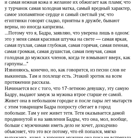
и самая нежная кожа и желание их обжигает как пламя; что
у турчанок самая холодная матка, самый вредный характер,
самое злопамятное сердце и самый светлый ум; что
египтянки говорят сладко, приятны в дружбе, бывают
верны, но иногда капризны.
...Потому что я, Бадра, заявляю, что уверена лишь в одном:
это у меня самая красивая штучка на свете — самая яркая,
са­мая пухлая, самая глубокая, самая горячая, самая пенная,
самая громкая, самая душистая, самая певучая, самая
голодная до мужских членов, когда те взмывают вверх, как
гарпуны..."
Извиняюсь, конечно, но, как говорится, из песни слов не
выкинешь. Там и похлеще есть. Этакий эротик на всем
протяжении рассказа.
Начинается все с того, что 17-летнюю девушку, эту самую
Бадру, выдают замуж за мужика втрое старше ее самой.
Живет она в небольшом городке и после пары лет мытарств
с этим товарищем Бадра попросту сбегает в город
побольше. Там у нее живет тетя. Тетя оказывается дамой
продвинутой и на заявления Бадры, что она, мол, вообще,
больше с мужчинами иметь дело не хочет, доходчиво
объясняет, что это все потому, что ей попался, мягко
выражаясь, козел, а хороших мужчин она пока не встречала.