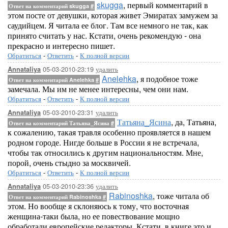
skugga
, первый комментарий в
Ответ на комментарий skugga
#
этом посте от девушки, которая живет Эмиратах замужем за
саудийцем. Я читала ее блог. Там все немного не так, как
принято считать у нас. Кстати, очень рекомендую - она
прекрасно и интересно пишет.
Обратиться
-
Ответить
-
К полной версии
05-03-2010-23:19
удалить
Annataliya
Anelehka
, я подобное тоже
Ответ на комментарий Anelehka
#
замечала. Мы им не менее интересны, чем они нам.
Обратиться
-
Ответить
-
К полной версии
05-03-2010-23:31
удалить
Annataliya
Татьяна_Ясина
, да, Татьяна,
Ответ на комментарий Татьяна_Ясина
#
к сожалению, такая травля особенно проявляется в нашем
родном городе. Нигде больше в России я не встречала,
чтобы так относились к другим национальностям. Мне,
порой, очень стыдно за москвичей.
Обратиться
-
Ответить
-
К полной версии
05-03-2010-23:36
удалить
Annataliya
Rabinoshka
, тоже читала об
Ответ на комментарий Rabinoshka
#
этом. Но вообще я склоняюсь к тому, что восточная
женщина-таки была, но ее повествование мощно
обработали европейские редакторы. Кстати, в книге это и