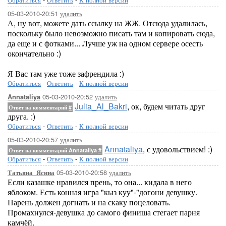
05-03-2010-20:51
удалить
А, ну вот, можете дать ссылку на ЖЖ. Отсюда удалилась,
поскольку было невозможно писать там и копировать сюда,
да еще и с фотками... Лучше уж на одном сервере осесть
окончательно :)
Я Вас там уже тоже зафрендила :)
Обратиться
-
Ответить
-
К полной версии
05-03-2010-20:52
удалить
Annataliya
Julia_Al_Bakri
, ок, будем читать друг
Ответ на комментарий
#
друга. :)
Обратиться
-
Ответить
-
К полной версии
05-03-2010-20:57
удалить
Annataliya
, с удовольствием! :)
Ответ на комментарий Annataliya
#
Обратиться
-
Ответить
-
К полной версии
05-03-2010-20:58
удалить
Татьяна_Ясина
Если казашке нравился прень, то она... кидала в него
яблоком. Есть конная игра "кыз куу"-"догони девушку.
Парень должен догнать и на скаку поцеловать.
Промахнулся-девушка до самого финиша стегает парня
камчёй.