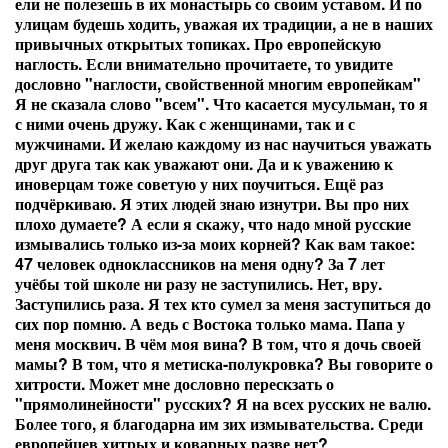
ели не полезешь в их монастырь со своим уставом. И по
улицам будешь ходить, уважая их традиции, а не в наших
привычных открытых топиках. Про европейскую
наглость. Если внимательно прочитаете, то увидите
дословно "наглости, свойственной многим европейкам"
Я не сказала слово "всем". Что касается мусульман, то я
с ними очень дружу. Как с женщинами, так и с
мужчинами. И желаю каждому из нас научиться уважать
друг друга так как уважают они. Да и к уважению к
иноверцам тоже советую у них поучиться. Ещё раз
подчёркиваю. Я этих людей знаю изнутри. Вы про них
плохо думаете? А если я скажу, что надо мной русские
измывались только из-за моих корней? Как вам такое:
47 человек одноклассников на меня одну? За 7 лет
учёбы той школе ни разу не заступились. Нет, вру.
Заступились раза. Я тех кто сумел за меня заступиться до
сих пор помню. А ведь с Востока только мама. Папа у
меня москвич. В чём моя вина? В том, что я дочь своей
мамы? В том, что я метиска-полукровка? Вы говорите о
хитрости. Может мне дословно перескзать о
"прямолинейности" русских? Я на всех русских не валю.
Более того, я благодарна им зих измывательства. Среди
европейцев хитрых и коварных разве нет?