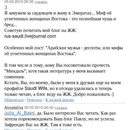
05-03-2010-20:36
удалить
:)
Я замужем за саудовцем и живу в Эмиратах... Миф об
угнетенных женщинах Востока - это полнейшая чушь и
бред...
Советую почитать мой блог на ЖЖ:
rus-saudi.livejournal.com
Особенно мой пост: "Арабские мужья - деспоты, или мифы
об угнетенных женщинах Востока".
В том числе и тому, кому Вы посоветовали прочесть
"Миндаль"; хотя такая литература у меня вызывает
сомнения.
Кстати, Вы, по-моему, были у меня в друзьях еще на моем
профайле Saudi Wife, но я отсюда удалилась и теперь
только читаю, а блог веду на ЖЖ. Добро пожаловать :)
Обратиться
-
Ответить
-
К полной версии
05-03-2010-20:42
удалить
Annataliya
Julia_Al_Bakri
, да. Было интересно Вас читать. Как раз
хотела порекомендовать Ваш блог Павлу, но не успела.
Зафрендю Вас на ЖЖ. Там я тоже есть.
Обратиться
-
Ответить
-
К полной версии