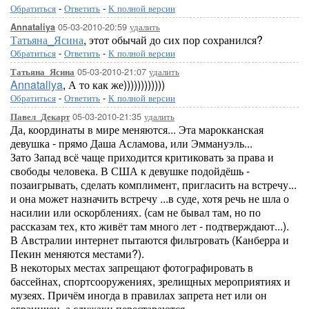
Обратиться
-
Ответить
-
К полной версии
05-03-2010-20:59
удалить
Annataliya
Татьяна_Ясина
, этот обычай до сих пор сохранился?
Обратиться
-
Ответить
-
К полной версии
05-03-2010-21:07
удалить
Татьяна_Ясина
Annataliya
, А то как же))))))))))))
Обратиться
-
Ответить
-
К полной версии
05-03-2010-21:35
удалить
Павел_Декарт
Да, координаты в мире меняются... Эта марокканская
девушка - прямо Даша Асламова, или Эммануэль...
Зато Запад всё чаще приходится критиковать за права и
свободы человека. В США к девушке подойдёшь -
позаигрывать, сделать комплимент, пригласить на встречу...
и она может назначить встречу ...в суде, хотя речь не шла о
насилии или оскорблениях. (сам не бывал там, но по
рассказам тех, кто живёт там много лет - подтверждают...).
В Австралии интернет пытаются фильтровать (Канберра и
Пекин меняются местами?).
В некоторых местах запрещают фотографировать в
бассейнах, спортсооружениях, зрелищных мероприятиях и
музеях. Причём иногда в правилах запрета нет или он
ограничен, а служаки перестараются.