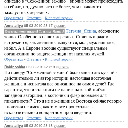
описано в "Сожженной заживо", вполне может происходить
и сейчас, но, думаю, что не более, чем в каких-то
захолустных деревнях.
Обратиться
-
Ответить
-
К полной версии
05-03-2010-23:17
удалить
Annataliya
Татьяна_Ясина
, абсолютно
Ответ на комментарий Татьяна_Ясина
#
точно. Особенно в наших деревнях. Сплошь и рядом
встречается, как женщины жалуются, мол, муж напился,
избил. А в Европе вообще существуют специальные
организации по защите женщин от насилия мужей.
Обратиться
-
Ответить
-
К полной версии
05-03-2010-23:18
удалить
Rabinoshka
По поводу "Сожженной заживо" было много дискуссий -
действительно ли автор истории настоящая восточная
женщина и испытала все описанное на самом деле? Где
гарантия, что и эта книга не написана какой-нибудь
западной авторшей, а восточный флер добавлен для
пикантности? Это я не о женщинах Востока сейчас говорю
- понятия не имею, как там все происходит - а
исключительно о конкретном произведении.
Обратиться
-
Ответить
-
К полной версии
05-03-2010-23:18
удалить
Annataliya