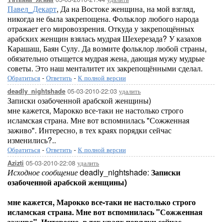
Павел_Декарт
, Да на Востоке женщина, на мой взгляд,
никогда не была закрепощена. Фольклор любого народа
отражает его мировоззрения. Откуда у закрепощённых
арабских женщин взялась мудрая Шехерезада? У казахов
Карашаш, Баян Сулу. Да возмите фольклор любой страны,
обязательно отыщется мудрая жена, дающая мужу мудрые
советы. Это наш менталитет их закрепощёнными сделал.
Обратиться
-
Ответить
-
К полной версии
05-03-2010-22:03
удалить
deadly_nightshade
Записки озабоченной арабской женщины)
мне кажется, Марокко все-таки не настолько строго
исламская страна. Мне вот вспомнилась "Сожженная
заживо". Интересно, в тех краях порядки сейчас
изменились?..
Обратиться
-
Ответить
-
К полной версии
05-03-2010-22:08
удалить
Azizti
Исходное сообщение
deadly_nightshade:
Записки
озабоченной арабской женщины)
мне кажется, Марокко все-таки не настолько строго
исламская страна. Мне вот вспомнилась "Сожженная
заживо". Интересно, в тех краях порядки сейчас