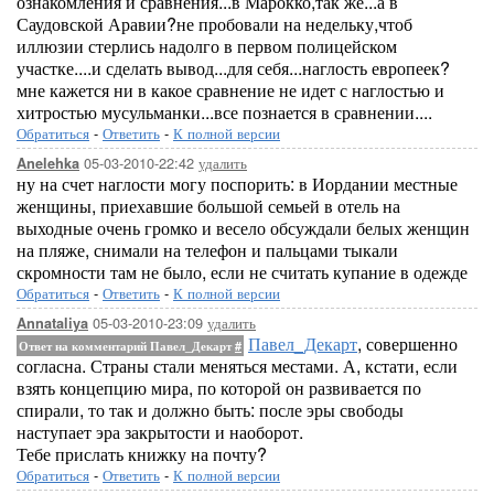
ознакомления и сравнения...в Марокко,так же...а в
Саудовской Аравии?не пробовали на недельку,чтоб
иллюзии стерлись надолго в первом полицейском
участке....и сделать вывод...для себя...наглость европеек?
мне кажется ни в какое сравнение не идет с наглостью и
хитростью мусульманки...все познается в сравнении....
Обратиться
-
Ответить
-
К полной версии
05-03-2010-22:42
удалить
Anelehka
ну на счет наглости могу поспорить: в Иордании местные
женщины, приехавшие большой семьей в отель на
выходные очень громко и весело обсуждали белых женщин
на пляже, снимали на телефон и пальцами тыкали
скромности там не было, если не считать купание в одежде
Обратиться
-
Ответить
-
К полной версии
05-03-2010-23:09
удалить
Annataliya
Павел_Декарт
, совершенно
Ответ на комментарий Павел_Декарт
#
согласна. Страны стали меняться местами. А, кстати, если
взять концепцию мира, по которой он развивается по
спирали, то так и должно быть: после эры свободы
наступает эра закрытости и наоборот.
Тебе прислать книжку на почту?
Обратиться
-
Ответить
-
К полной версии