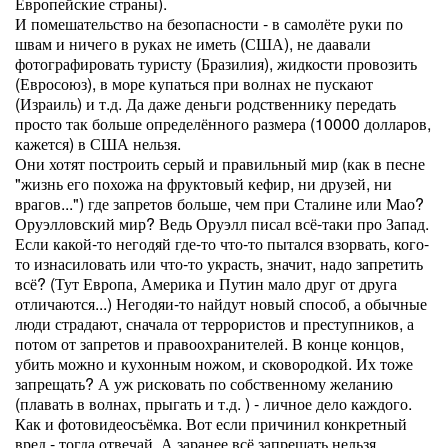
Европейские страны).
И помешательство на безопасности - в самолёте руки по
швам и ничего в руках не иметь (США), не даавали
фотографировать туристу (Бразилия), жидкости провозить
(Евросоюз), в море купаться при волнах не пускают
(Израиль) и т.д. Да даже деньги родственнику передать
просто так больше определённого размера (10000 долларов,
кажется) в США нельзя.
Они хотят построить серый и правильный мир (как в песне
"жизнь его похожа на фруктовый кефир, ни друзей, ни
врагов...") где запретов больше, чем при Сталине или Мао?
Оруэлловский мир? Ведь Оруэлл писал всё-таки про Запад.
Если какой-то негодяй где-то что-то пытался взорвать, кого-
то изнасиловать или что-то украсть, значит, надо запретить
всё? (Тут Европа, Америка и Путин мало друг от друга
отличаются...) Негодяи-то найдут новый способ, а обычные
люди страдают, сначала от террористов и преступников, а
потом от запретов и правоохранителей. В конце концов,
убить можно и кухонным ножом, и сковородкой. Их тоже
запрещать? А уж рисковать по собственному желанию
(плавать в волнах, прыгать и т.д. ) - личное дело каждого.
Как и фотовидеосъёмка. Вот если причинил конкретный
вред - тогда отвечай. А заранее всё запрещать нельзя.