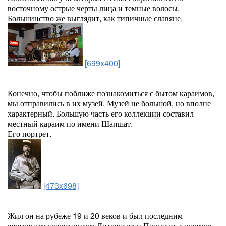
восточному острые черты лица и темные волосы.
Большинство же выглядит, как типичные славяне.
[699x400]
Конечно, чтобы поближе познакомиться с бытом караимов,
мы отправились в их музей. Музей не большой, но вполне
характерный. Большую часть его коллекции составил
местный караим по имени Шапшат.
Его портрет.
[473x698]
Жил он на рубеже 19 и 20 веков и был последним
верховным священником Литовских и Польских караимов.