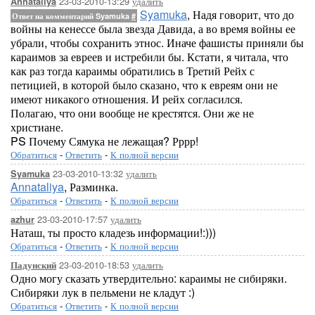
23-03-2010-13:29
удалить
Annataliya
Syamuka
, Надя говорит, что до
Ответ на комментарий Syamuka
#
войны на кенессе была звезда Давида, а во время войны ее
убрали, чтобы сохранить этнос. Иначе фашисты приняли бы
караимов за евреев и истребили бы. Кстати, я читала, что
как раз тогда караимы обратились в Третий Рейх с
петицией, в которой было сказано, что к евреям они не
имеют никакого отношения. И рейх согласился.
Полагаю, что они вообще не крестятся. Они же не
христиане.
PS Почему Сямука не лежащая? Рррр!
Обратиться
-
Ответить
-
К полной версии
23-03-2010-13:32
удалить
Syamuka
Annataliya
, Разминка.
Обратиться
-
Ответить
-
К полной версии
23-03-2010-17:57
удалить
azhur
Наташ, ты просто кладезь информации!:)))
Обратиться
-
Ответить
-
К полной версии
23-03-2010-18:53
удалить
Падунский
Одно могу сказать утвердительно: караимы не сибиряки.
Сибиряки лук в пельмени не кладут :)
Обратиться
-
Ответить
-
К полной версии