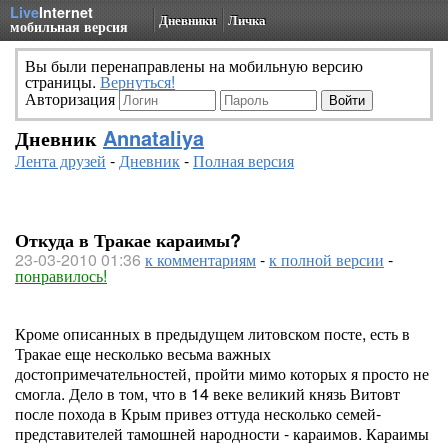
Live
Internet
Дневники
Личка
мобильная версия
Вы были перенаправлены на мобильную версию
страницы.
Вернуться!
Авторизация
Дневник
Annataliya
Лента друзей
-
Дневник
-
Полная версия
Откуда в Тракае караимы?
23-03-2010 01:36
к комментариям
-
к полной версии
-
понравилось!
Кроме описанных в предыдущем литовском посте, есть в
Тракае еще несколько весьма важных
достопримечательностей, пройти мимо которых я просто не
смогла. Дело в том, что в 14 веке великий князь Витовт
после похода в Крым привез оттуда несколько семей-
представителей тамошней народности - караимов. Караимы