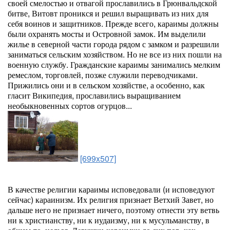
своей смелостью и отвагой прославились в Грюнвальдской
битве, Витовт проникся и решил выращивать из них для
себя воинов и защитников. Прежде всего, караимы должны
были охранять мосты и Островной замок. Им выделили
жилье в северной части города рядом с замком и разрешили
заниматься сельским хозяйством. Но не все из них пошли на
военную службу. Гражданские караимы занимались мелким
ремеслом, торговлей, позже служили переводчиками.
Прижились они и в сельском хозяйстве, а особенно, как
гласит Википедия, прославились выращиванием
необыкновенных сортов огурцов...
[699x507]
В качестве религии караимы исповедовали (и исповедуют
сейчас) караинизм. Их религия признает Ветхий Завет, но
дальше него не признает ничего, поэтому отнести эту ветвь
ни к христианству, ни к иудаизму, ни к мусульманству, в