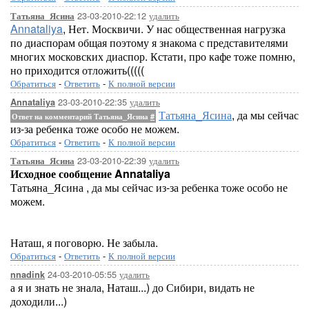
23-03-2010-22:12
удалить
Татьяна_Ясина
Annataliya
, Нет. Москвичи. У нас общественная нагрузка
по диаспорам общая поэтому я знакома с представителями
многих московских диаспор. Кстати, про кафе тоже помню,
но приходится отложить(((((
Обратиться
-
Ответить
-
К полной версии
23-03-2010-22:35
удалить
Annataliya
Татьяна_Ясина
, да мы сейчас
Ответ на комментарий Татьяна_Ясина
#
из-за ребенка тоже особо не можем.
Обратиться
-
Ответить
-
К полной версии
23-03-2010-22:39
удалить
Татьяна_Ясина
Исходное сообщение Annataliya
Татьяна_Ясина , да мы сейчас из-за ребенка тоже особо не
можем.
Наташ, я поговорю. Не забыла.
Обратиться
-
Ответить
-
К полной версии
24-03-2010-05:55
удалить
nnadink
а я и знать не знала, Наташ...) до Сибири, видать не
доходили...)