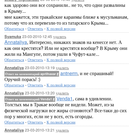
как здорово они все сохранили.. не то, что одни развалины
в Крыму...
мне кажется, эти тракайские караимы ближе к мусульманам,
потому что их перевезли-то из татарского Крыма...
Обратиться
-
Ответить
-
К полной версии
23-03-2010-12:45
удалить
Syamuka
Annataliya
, Интересно, никаких знаков на кенессе нет. А
как они крестятся? Или не крестятся вообще? В Крыму они
жили на Мангупе, потом ушли в Чуфут-кале...
Обратиться
-
Ответить
-
К полной версии
23-03-2010-13:19
удалить
Annataliya
antnerm
, и не спрашивай!
Ответ на комментарий aprilhaxar
#
Оручий порась! :)
Обратиться
-
Ответить
-
К полной версии
23-03-2010-13:20
удалить
Annataliya
Venda1
, сама в удивлении.
Ответ на комментарий Venda1
#
Толстых мы в Тракае вообще не видели. Может, из-за
физической нагрузки все жиры сгоняются? Все-таки до сих
пор у многих, если не у всех, есть огороды.
Обратиться
-
Ответить
-
К полной версии
23-03-2010-13:21
удалить
Annataliya