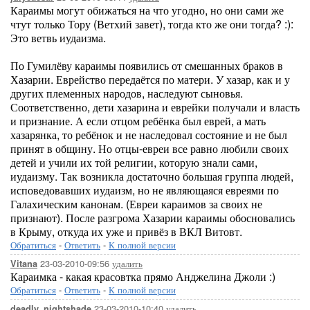
Караимы могут обижаться на что угодно, но они сами же
чтут только Тору (Ветхий завет), тогда кто же они тогда? :):
Это ветвь иудаизма.
По Гумилёву караимы появились от смешанных браков в
Хазарии. Еврейство передаётся по матери. У хазар, как и у
других племенных народов, наследуют сыновья.
Соответственно, дети хазарина и еврейки получали и власть
и признание. А если отцом ребёнка был еврей, а мать
хазарянка, то ребёнок и не наследовал состояние и не был
принят в общину. Но отцы-евреи все равно любили своих
детей и учили их той религии, которую знали сами,
иудаизму. Так возникла достаточно большая группа людей,
исповедовавших иудаизм, но не являющаяся евреями по
Галахическим канонам. (Евреи караимов за своих не
признают). После разгрома Хазарии караимы обосновались
в Крыму, откуда их уже и привёз в ВКЛ Витовт.
Обратиться
-
Ответить
-
К полной версии
23-03-2010-09:56
удалить
Vitana
Караимка - какая красовтка прямо Анджелина Джоли :)
Обратиться
-
Ответить
-
К полной версии
23-03-2010-10:40
удалить
deadly_nightshade