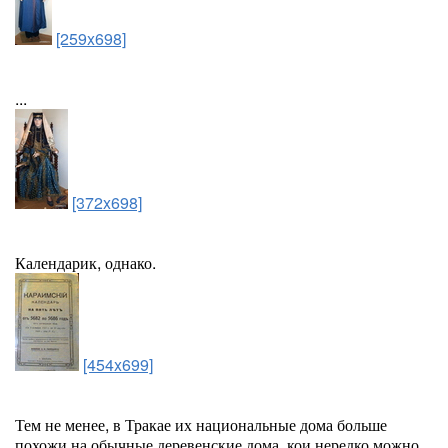
[259x698]
...
[372x698]
Календарик, однако.
[454x699]
Тем не менее, в Тракае их национальные дома больше
похожи на обычные деревенские дома, кои нередко можно