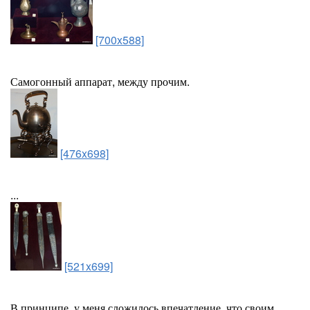
[700x588]
Самогонный аппарат, между прочим.
[476x698]
...
[521x699]
В принципе, у меня сложилось впечатление, что своим