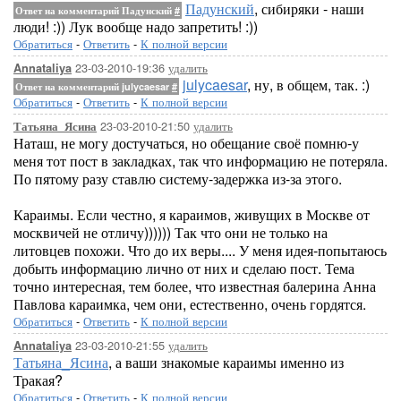
Падунский
, сибиряки - наши
Ответ на комментарий Падунский
#
люди! :)) Лук вообще надо запретить! :))
Обратиться
-
Ответить
-
К полной версии
23-03-2010-19:36
удалить
Annataliya
julycaesar
, ну, в общем, так. :)
Ответ на комментарий julycaesar
#
Обратиться
-
Ответить
-
К полной версии
23-03-2010-21:50
удалить
Татьяна_Ясина
Наташ, не могу достучаться, но обещание своё помню-у
меня тот пост в закладках, так что информацию не потеряла.
По пятому разу ставлю систему-задержка из-за этого.
Караимы. Если честно, я караимов, живущих в Москве от
москвичей не отличу)))))) Так что они не только на
литовцев похожи. Что до их веры.... У меня идея-попытаюсь
добыть информацию лично от них и сделаю пост. Тема
точно интересная, тем более, что известная балерина Анна
Павлова караимка, чем они, естественно, очень гордятся.
Обратиться
-
Ответить
-
К полной версии
23-03-2010-21:55
удалить
Annataliya
Татьяна_Ясина
, а ваши знакомые караимы именно из
Тракая?
Обратиться
-
Ответить
-
К полной версии