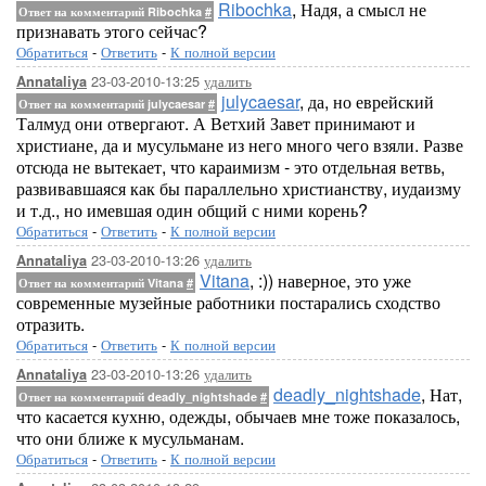
Ribochka
, Надя, а смысл не
Ответ на комментарий Ribochka
#
признавать этого сейчас?
Обратиться
-
Ответить
-
К полной версии
23-03-2010-13:25
удалить
Annataliya
julycaesar
, да, но еврейский
Ответ на комментарий julycaesar
#
Талмуд они отвергают. А Ветхий Завет принимают и
христиане, да и мусульмане из него много чего взяли. Разве
отсюда не вытекает, что караимизм - это отдельная ветвь,
развивавшаяся как бы параллельно христианству, иудаизму
и т.д., но имевшая один общий с ними корень?
Обратиться
-
Ответить
-
К полной версии
23-03-2010-13:26
удалить
Annataliya
Vitana
, :)) наверное, это уже
Ответ на комментарий Vitana
#
современные музейные работники постарались сходство
отразить.
Обратиться
-
Ответить
-
К полной версии
23-03-2010-13:26
удалить
Annataliya
deadly_nightshade
, Нат,
Ответ на комментарий deadly_nightshade
#
что касается кухню, одежды, обычаев мне тоже показалось,
что они ближе к мусульманам.
Обратиться
-
Ответить
-
К полной версии