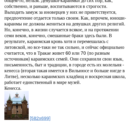
общем-то, нельзя. Девушки-караимки до сих пор, как,
собственно, и раньше, воспитываются в строгости.
Выходить замуж за иноверцев у них не приветствуется,
предпочтение отдается только своим. Как, впрочем, юноши-
караимы не должны жениться на девушках других религий.
Но, конечно, в жизни случается всякое, и на протяжении
семи веков, конечно, смешанные браки здесь были. В
результате, караимская кровь хотя и перемешалась с
литовской, но все-таки не так сильно, и сейчас официально
считается, что в Тракае живет 60 или 70 (по разным
источникам) караимских семей. Они сохранили свои язык,
письменность, быт и традиции, в городе есть их молельня -
кенесса (вторая такая имеется в Вильнюсе и больше нигде в
Литве), несколько караимских кладбищ и воскресная школа,
работает единственный в мире музей.
Кенесса.
[582x699]