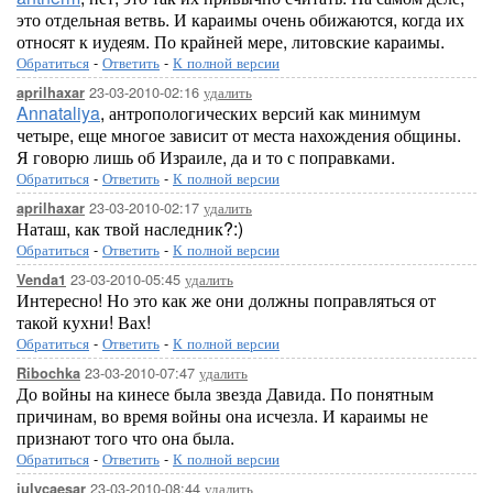
это отдельная ветвь. И караимы очень обижаются, когда их
относят к иудеям. По крайней мере, литовские караимы.
Обратиться
-
Ответить
-
К полной версии
23-03-2010-02:16
удалить
aprilhaxar
Annataliya
, антропологических версий как минимум
четыре, еще многое зависит от места нахождения общины.
Я говорю лишь об Израиле, да и то с поправками.
Обратиться
-
Ответить
-
К полной версии
23-03-2010-02:17
удалить
aprilhaxar
Наташ, как твой наследник?:)
Обратиться
-
Ответить
-
К полной версии
23-03-2010-05:45
удалить
Venda1
Интересно! Но это как же они должны поправляться от
такой кухни! Вах!
Обратиться
-
Ответить
-
К полной версии
23-03-2010-07:47
удалить
Ribochka
До войны на кинесе была звезда Давида. По понятным
причинам, во время войны она исчезла. И караимы не
признают того что она была.
Обратиться
-
Ответить
-
К полной версии
23-03-2010-08:44
удалить
julycaesar