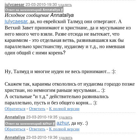
23-03-2010-19:30
удалить
julycaesar
Ответ на комментарий Annataliya
#
Исходное сообщение Annataliya
julycaesar
, да, но еврейский Талмуд они отвергают. А
Ветхий Завет принимают и христиане, да и мусульмане из
него много чего взяли. Разве отсюда не вытекает, что
караимизм - это отдельная ветвь, развивавшаяся как бы
параллельно христианству, иудаизму и т.д., но имевшая
один общий с ними корень?
Ну, Талмуд и многие иудеи не весь принимают... :):
Скажем так, караимы откололись от иудаизма гораздо позже
христиан, но немногим раньше мусульман... :):
А остальные "и т.д." действительно развивались
параллельно, пусть и без общего корня... :):
Обратиться
-
Ответить
-
К полной версии
23-03-2010-19:35
удалить
Annataliya
azhur
, да ну. :)
Ответ на комментарий azhur
#
Обратиться
-
Ответить
-
К полной версии
23-03-2010-19:36
удалить
Annataliya