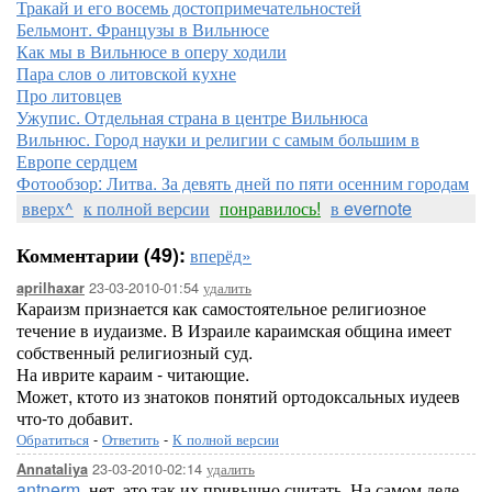
Тракай и его восемь достопримечательностей
Бельмонт. Французы в Вильнюсе
Как мы в Вильнюсе в оперу ходили
Пара слов о литовской кухне
Про литовцев
Ужупис. Отдельная страна в центре Вильнюса
Вильнюс. Город науки и религии с самым большим в
Европе сердцем
Фотообзор: Литва. За девять дней по пяти осенним городам
вверх^
к полной версии
понравилось!
в evernote
Комментарии (49):
вперёд»
23-03-2010-01:54
удалить
aprilhaxar
Караизм признается как самостоятельное религиозное
течение в иудаизме. В Израиле караимская община имеет
собственный религиозный суд.
На иврите караим - читающие.
Может, ктото из знатоков понятий ортодоксальных иудеев
что-то добавит.
Обратиться
-
Ответить
-
К полной версии
23-03-2010-02:14
удалить
Annataliya
antnerm
, нет, это так их привычно считать. На самом деле,