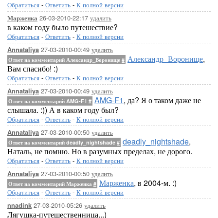
Обратиться
-
Ответить
-
К полной версии
26-03-2010-22:17
удалить
Марженка
в каком году было путешествие?
Обратиться
-
Ответить
-
К полной версии
27-03-2010-00:49
удалить
Annataliya
Александр_Воронище
,
Ответ на комментарий Александр_Воронище
#
Вам спасибо! :)
Обратиться
-
Ответить
-
К полной версии
27-03-2010-00:49
удалить
Annataliya
AMG-F1
, да? Я о таком даже не
Ответ на комментарий AMG-F1
#
слышала. :)) А в каком году был?
Обратиться
-
Ответить
-
К полной версии
27-03-2010-00:50
удалить
Annataliya
deadly_nightshade
,
Ответ на комментарий deadly_nightshade
#
Наталь, не помню. Но в разумных пределах, не дорого.
Обратиться
-
Ответить
-
К полной версии
27-03-2010-00:50
удалить
Annataliya
Марженка
, в 2004-м. :)
Ответ на комментарий Марженка
#
Обратиться
-
Ответить
-
К полной версии
27-03-2010-05:26
удалить
nnadink
Лягушка-путешественница...)