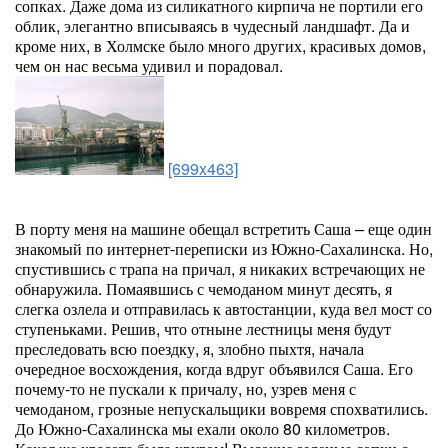
сопках. Даже дома из силикатного кирпича не портили его
облик, элегантно вписываясь в чудесный ландшафт. Да и
кроме них, в Холмске было много других, красивых домов,
чем он нас весьма удивил и порадовал.
[699x463]
В порту меня на машине обещал встретить Саша – еще один
знакомый по интернет-переписки из Южно-Сахалинска. Но,
спустившись с трапа на причал, я никаких встречающих не
обнаружила. Помаявшись с чемоданом минут десять, я
слегка озлела и отправилась к автостанции, куда вел мост со
ступеньками. Решив, что отныне лестницы меня будут
преследовать всю поездку, я, злобно пыхтя, начала
очередное восхождения, когда вдруг объявился Саша. Его
почему-то не пускали к причалу, но, узрев меня с
чемоданом, грозные непускальщики вовремя спохватились.
До Южно-Сахалинска мы ехали около 80 километров.