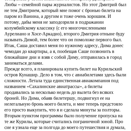
Любы – семейной пары журналистов. Но этот Дмитрий был
не тем Дмитрием, который мне помог с бронью билета на
паром из Ванина, а другим и тоже очень хорошим. И
потому, дабы меня не заподозрили в подражании
колумбийскому классику (с его многочисленными
Аурелиано и Хосе-Аркадио), второго Дмитрия отныне буду
называть Димой, тем более что он помоложе первого был.
Итак, Саша доставил меня по нужному адресу, Дима донес
чемодан до квартиры, а я, пообещав Саше позвонить в
ближайшие дни и взяв с собой Диму, отправилась в город
заниматься делами.
Прежде всего, я планировала купить билет на Курильский
остров Кунашир. Дело в том, что с авиабилетами здесь были
сложности. Летала туда единственная авиакомпания под
названием «Сахалинские авиатрассы», а билеты
продавались за несколько недель до вылета без всяких
броней. Но Дима, обаяв билетершу, подвигнул ее на
нелегальную бронь моего билета, и мне теперь предстояло
его просто выкупить, что я и сделала минуты за полторы.
Вторым пунктом программы было получение пропуска на
те же Курилы, которые считались пограничной зоной. Про
сие я узнала еще за полгода до моего путешествия и думала,