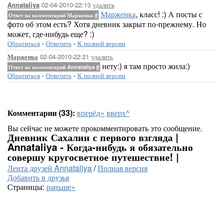
02-04-2010-22:13
удалить
Annataliya
Марженка
, класс! :) А посты с
Ответ на комментарий Марженка
#
фото об этом есть? Хотя дневник закрыт по-прежнему. Но
может, где-нибудь еще? :)
Обратиться
-
Ответить
-
К полной версии
02-04-2010-22:21
удалить
Марженка
нету:) я там просто жила:)
Ответ на комментарий Annataliya
#
Обратиться
-
Ответить
-
К полной версии
Комментарии (33):
вперёд»
вверх^
Вы сейчас не можете прокомментировать это сообщение.
Дневник Сахалин с первого взгляда |
Annataliya - Когда-нибудь я обязательно
совершу кругосветное путешествие! |
Лента друзей Annataliya
/
Полная версия
Добавить в друзья
Страницы:
раньше»