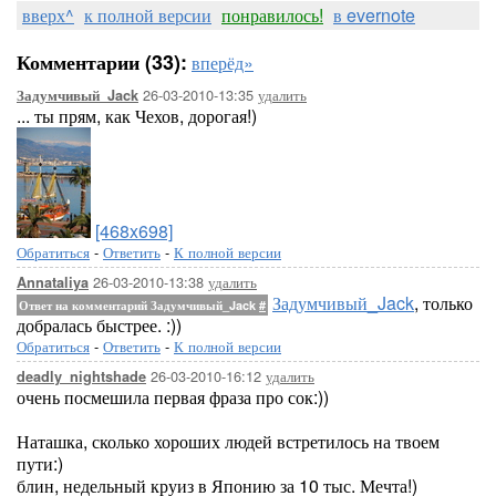
вверх^
к полной версии
понравилось!
в evernote
Комментарии (33):
вперёд»
26-03-2010-13:35
удалить
Задумчивый_Jack
... ты прям, как Чехов, дорогая!)
[468x698]
Обратиться
-
Ответить
-
К полной версии
26-03-2010-13:38
удалить
Annataliya
Задумчивый_Jack
, только
Ответ на комментарий Задумчивый_Jack
#
добралась быстрее. :))
Обратиться
-
Ответить
-
К полной версии
26-03-2010-16:12
удалить
deadly_nightshade
очень посмешила первая фраза про сок:))
Наташка, сколько хороших людей встретилось на твоем
пути:)
блин, недельный круиз в Японию за 10 тыс. Мечта!)