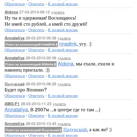
Обратиться
-
Ответить
-
К полной версии
27-03-2010-06:12
удалить
Aldona
Ну ты и одержимая! Восхищаюсь!
Не имей сто рублей, а имей сто друзей!
Обратиться
-
Ответить
-
К полной версии
28-03-2010-00:36
удалить
Annataliya
nnadink
, угу. :)
Ответ на комментарий nnadink
#
Обратиться
-
Ответить
-
К полной версии
28-03-2010-00:36
удалить
Annataliya
Aldona
, мы ехали, ехили и
Ответ на комментарий Aldona
#
наконец приехали. :))
Обратиться
-
Ответить
-
К полной версии
28-03-2010-08:26
удалить
Падунский
Будет про Японию?
Обратиться
-
Ответить
-
К полной версии
28-03-2010-11:23
удалить
AMG-F1
Annataliya
, В 2007м ...в центре где то там ...)
Обратиться
-
Ответить
-
К полной версии
28-03-2010-13:43
удалить
Annataliya
Падунский
, а как же! :)
Ответ на комментарий Падунский
#
Обратиться
-
Ответить
-
К полной версии