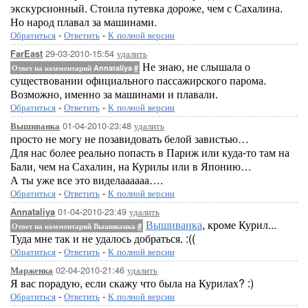
экскурсионный. Стоила путевка дороже, чем с Сахалина.
Но народ плавал за машинами.
Обратиться
-
Ответить
-
К полной версии
29-03-2010-15:54
удалить
FarEast
Не знаю, не слышала о
Ответ на комментарий Annataliya
#
существовании официального пассажирского парома.
Возможно, именно за машинами и плавали.
Обратиться
-
Ответить
-
К полной версии
01-04-2010-23:48
удалить
Вышиванка
просто не могу не позавидовать белой завистью…
Для нас более реально попасть в Париж или куда-то там на
Бали, чем на Сахалин, на Курилы или в Японию…
А ты уже все это виделаааааа….
Обратиться
-
Ответить
-
К полной версии
01-04-2010-23:49
удалить
Annataliya
Вышиванка
, кроме Курил...
Ответ на комментарий Вышиванка
#
Туда мне так и не удалось добраться. :((
Обратиться
-
Ответить
-
К полной версии
02-04-2010-21:46
удалить
Марженка
Я вас порадую, если скажу что была на Курилах? :)
Обратиться
-
Ответить
-
К полной версии