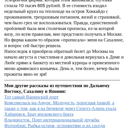
стоила 10 тысяч 605 рублей. В ее стоимость входил
недельный круиз на теплоходе на остров Хоккайдо с
проживанием, трехразовым питанием, визой и страховкой,
чем было грех не воспользоваться. Правда, единственной
проблемой была моя столичная прописка, из-за которой
визу, по всем правилам, мне предстояло получать в Москве.
Но фирма каким-то образом «прописала» меня на Сахалине,
и вопрос сей быстро решила.
Напоследок я приобрела обратный билет до Москвы на
начало августа и счастливая и довольная вернулась к Диме и
Любе прямо к банкету из местной курицы и привезенного
мною армянского коньячка. День и, тем более, вечер были
прожиты явно не зря!
---------------------------------------------------------------------------------
Мои другие рассказы из путешествия по Дальнему
Востоку, Сахалину и Японии:
Тот самый Ванинский порт
Комсомольск-на-Амуре. Молодость, поросшая травой, а
также о том, как я на бичевозе через Сихотэ-Алинь ехала
Хабаровск. Брат московского брата
Владивосток. Порт интернациональной дружбы
Фотообзор: Рыбка-остров, островитяне и их соседи