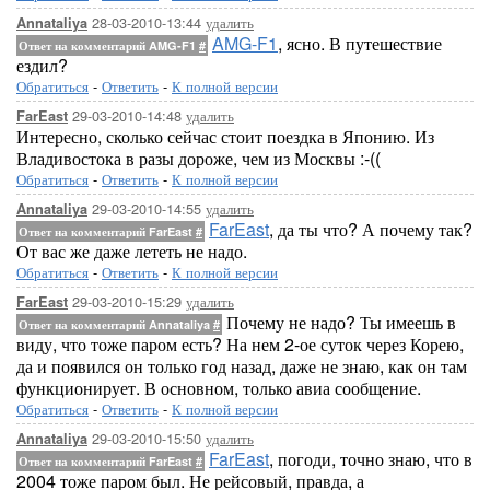
28-03-2010-13:44
удалить
Annataliya
AMG-F1
, ясно. В путешествие
Ответ на комментарий AMG-F1
#
ездил?
Обратиться
-
Ответить
-
К полной версии
29-03-2010-14:48
удалить
FarEast
Интересно, сколько сейчас стоит поездка в Японию. Из
Владивостока в разы дороже, чем из Москвы :-((
Обратиться
-
Ответить
-
К полной версии
29-03-2010-14:55
удалить
Annataliya
FarEast
, да ты что? А почему так?
Ответ на комментарий FarEast
#
От вас же даже лететь не надо.
Обратиться
-
Ответить
-
К полной версии
29-03-2010-15:29
удалить
FarEast
Почему не надо? Ты имеешь в
Ответ на комментарий Annataliya
#
виду, что тоже паром есть? На нем 2-ое суток через Корею,
да и появился он только год назад, даже не знаю, как он там
функционирует. В основном, только авиа сообщение.
Обратиться
-
Ответить
-
К полной версии
29-03-2010-15:50
удалить
Annataliya
FarEast
, погоди, точно знаю, что в
Ответ на комментарий FarEast
#
2004 тоже паром был. Не рейсовый, правда, а