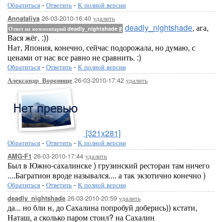
Обратиться
-
Ответить
-
К полной версии
26-03-2010-16:40
удалить
Annataliya
deadly_nightshade
, ага,
Ответ на комментарий deadly_nightshade
#
Вася жёг. :))
Нат, Япония, конечно, сейчас подорожала, но думаю, с
ценами от нас все равно не сравнить. :)
Обратиться
-
Ответить
-
К полной версии
26-03-2010-17:42
удалить
Александр_Воронище
[321x281]
Обратиться
-
Ответить
-
К полной версии
26-03-2010-17:44
удалить
AMG-F1
Был в Южно-сахалинске ) грузинский ресторан там ничего
....Багратион вроде назывался.... а так экзотично конечно )
Обратиться
-
Ответить
-
К полной версии
26-03-2010-20:59
удалить
deadly_nightshade
да... но бли н, до Сахалина попробуй доберись)) кстати,
Наташ, а сколько паром стоил? на Сахалин