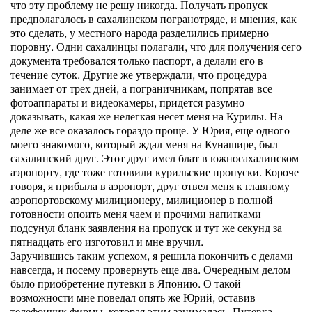
что эту проблему не решу никогда. Получать пропуск
предполагалось в сахалинском погранотряде, и мнения, как
это сделать, у местного народа разделились примерно
поровну. Одни сахалинцы полагали, что для получения сего
документа требовался только паспорт, а делали его в
течение суток. Другие же утверждали, что процедура
занимает от трех дней, а пограничникам, попрятав все
фотоаппараты и видеокамеры, придется разумно
доказывать, какая же нелегкая несет меня на Курилы. На
деле же все оказалось гораздо проще. У Юрия, еще одного
моего знакомого, который ждал меня на Кунашире, был
сахалинский друг. Этот друг имел блат в южносахалинском
аэропорту, где тоже готовили курильские пропуски. Короче
говоря, я прибыла в аэропорт, друг отвел меня к главному
аэропортовскому милиционеру, милиционер в полной
готовности опоить меня чаем и прочими напитками
подсунул бланк заявления на пропуск и тут же секунд за
пятнадцать его изготовил и мне вручил.
Заручившись таким успехом, я решила покончить с делами
навсегда, и посему провернуть еще два. Очередным делом
было приобретение путевки в Японию. О такой
возможности мне поведал опять же Юрий, оставив
телефончик фирмы, которая этим занималась. Путевка