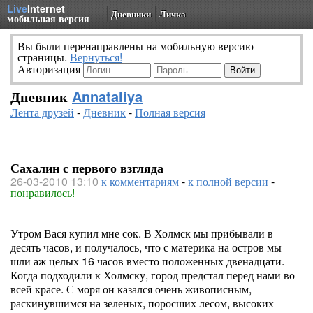
Live
Internet
Дневники
Личка
мобильная версия
Вы были перенаправлены на мобильную версию
страницы.
Вернуться!
Авторизация
Дневник
Annataliya
Лента друзей
-
Дневник
-
Полная версия
Сахалин с первого взгляда
26-03-2010 13:10
к комментариям
-
к полной версии
-
понравилось!
Утром Вася купил мне сок. В Холмск мы прибывали в
десять часов, и получалось, что с материка на остров мы
шли аж целых 16 часов вместо положенных двенадцати.
Когда подходили к Холмску, город предстал перед нами во
всей красе. С моря он казался очень живописным,
раскинувшимся на зеленых, поросших лесом, высоких