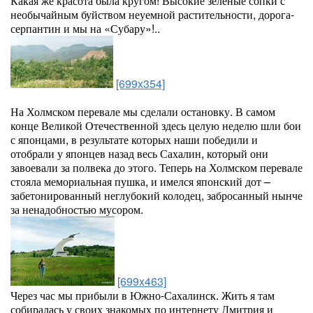
Какая же красота была кругом! Высокие зеленые сопки с
необычайным буйством неуемной растительности, дорога-
серпантин и мы на «Субару»!..
[699x354]
На Холмском перевале мы сделали остановку. В самом
конце Великой Отечественной здесь целую неделю шли бои
с японцами, в результате которых наши победили и
отобрали у японцев назад весь Сахалин, который они
завоевали за полвека до этого. Теперь на Холмском перевале
стояла мемориальная пушка, и имелся японский дот –
забетонированный неглубокий колодец, забросанный нынче
за ненадобностью мусором.
[699x463]
Через час мы прибыли в Южно-Сахалинск. Жить я там
собиралась у своих знакомых по интернету Дмитрия и