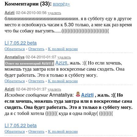
Комментарии (33):
вперёд»
02-04-2010-00:56
удалить
Azizti
блиииииииииииииииииииииииин. я в субботу еду в другое
место и освобожусь часам к 5.30 только, а мне как раз время
что бы собаку выгулять......(((((((((((((((((((((((((((((((
LI 7.05.22 beta
Обратиться
-
Ответить
-
К полной версии
02-04-2010-01:07
удалить
Annataliya
Azizti
, жаль. :(( Но если хочешь,
Ответ на комментарий Azizti
#
можешь туда завтра или в воскресенье сама сходить. Она
будет работать. Это я только в субботу могу.
Обратиться
-
Ответить
-
К полной версии
02-04-2010-01:37
удалить
Azizti
Исходное сообщение
Annataliya:
Azizti
, жаль. :(( Но
если хочешь, можешь туда завтра или в воскресенье сама
сходить. Она будет работать. Это я только в субботу могу.
да я с тобой хотела (((((((( куда я одна пойду( (((((((((
LI 7.05.22 beta
Обратиться
-
Ответить
-
К полной версии