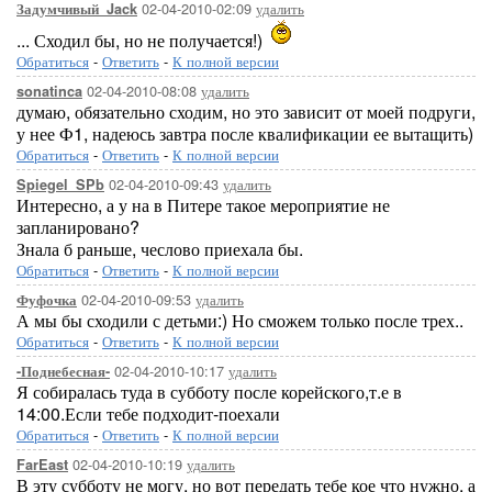
02-04-2010-02:09
удалить
Задумчивый_Jack
... Сходил бы, но не получается!)
Обратиться
-
Ответить
-
К полной версии
02-04-2010-08:08
удалить
sonatinca
думаю, обязательно сходим, но это зависит от моей подруги,
у нее Ф1, надеюсь завтра после квалификации ее вытащить)
Обратиться
-
Ответить
-
К полной версии
02-04-2010-09:43
удалить
Spiegel_SPb
Интересно, а у на в Питере такое мероприятие не
запланировано?
Знала б раньше, чеслово приехала бы.
Обратиться
-
Ответить
-
К полной версии
02-04-2010-09:53
удалить
Фуфочка
А мы бы сходили с детьми:) Но сможем только после трех..
Обратиться
-
Ответить
-
К полной версии
02-04-2010-10:17
удалить
-Поднебесная-
Я собиралась туда в субботу после корейского,т.е в
14:00.Если тебе подходит-поехали
Обратиться
-
Ответить
-
К полной версии
02-04-2010-10:19
удалить
FarEast
В эту субботу не могу, но вот передать тебе кое что нужно, а