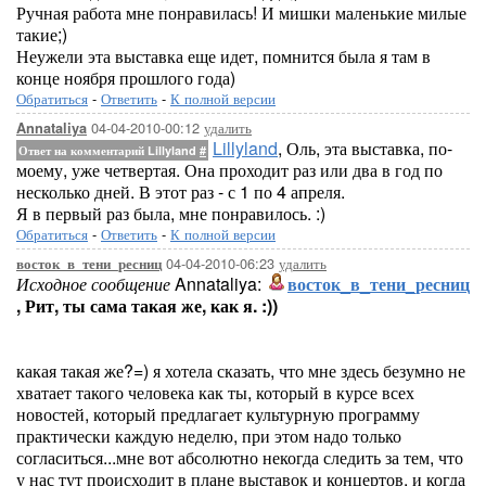
Ручная работа мне понравилась! И мишки маленькие милые
такие;)
Неужели эта выставка еще идет, помнится была я там в
конце ноября прошлого года)
Обратиться
-
Ответить
-
К полной версии
04-04-2010-00:12
удалить
Annataliya
Lillyland
, Оль, эта выставка, по-
Ответ на комментарий Lillyland
#
моему, уже четвертая. Она проходит раз или два в год по
несколько дней. В этот раз - с 1 по 4 апреля.
Я в первый раз была, мне понравилось. :)
Обратиться
-
Ответить
-
К полной версии
04-04-2010-06:23
удалить
восток_в_тени_ресниц
Исходное сообщение
Annataliya:
восток_в_тени_ресниц
, Рит, ты сама такая же, как я. :))
какая такая же?=) я хотела сказать, что мне здесь безумно не
хватает такого человека как ты, который в курсе всех
новостей, который предлагает культурную программу
практически каждую неделю, при этом надо только
согласиться...мне вот абсолютно некогда следить за тем, что
у нас тут происходит в плане выставок и концертов, и когда