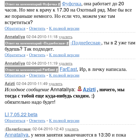
Фуфочка
, она работает до 20
Ответ на комментарий Фуфочка
#
часов. Но мне к врачу к 17.30 на Охотный ряд. Мне бы все
же пораньше немного. Но если что, можем уже там
встретиться?
Обратиться
-
Ответить
-
К полной версии
02-04-2010-11:18
удалить
Annataliya
-Поднебесная-
, ты в 2 уже там
Ответ на комментарий -Поднебесная-
#
будешь? Так подходит.
Обратиться
-
Ответить
-
К полной версии
02-04-2010-11:19
удалить
Annataliya
FarEast
, Ир, в личку написала.
Ответ на комментарий FarEast
#
Обратиться
-
Ответить
-
К полной версии
02-04-2010-11:49
удалить
Azizti
Исходное сообщение
Annataliya:
Azizti
, ничего, мы
тогда с тобой еще куда-нибудь сходим. :)
обязательно надо будет!
LI 7.05.22 beta
Обратиться
-
Ответить
-
К полной версии
02-04-2010-12:43
удалить
-Поднебесная-
Annataliya
, у меня занятия заканчиаются в 13:30 и пока