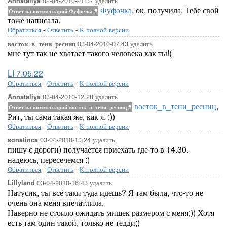
02-04-2010-21:37
удалить
Annataliya
Фуфочка
, ок, получила. Тебе свой
Ответ на комментарий Фуфочка
#
тоже написала.
Обратиться
-
Ответить
-
К полной версии
03-04-2010-07:43
удалить
восток_в_тени_ресниц
мне тут так не хватает такого человека как ты!(
LI 7.05.22
Обратиться
-
Ответить
-
К полной версии
03-04-2010-12:28
удалить
Annataliya
восток_в_тени_ресниц
,
Ответ на комментарий восток_в_тени_ресниц
#
Рит, ты сама такая же, как я. :))
Обратиться
-
Ответить
-
К полной версии
03-04-2010-13:24
удалить
sonatinca
пишу с дороги) получается приехать где-то в 14.30.
надеюсь, пересечемся :)
Обратиться
-
Ответить
-
К полной версии
03-04-2010-16:43
удалить
Lillyland
Натусик, ты всё таки туда идешь? Я там была, что-то не
очень она меня впечатлила.
Наверно не стоило ожидать мишек размером с меня;)) Хотя
есть там один такой, только не тедди;)