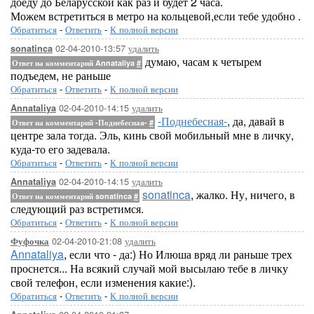
доеду до Беларусской как раз и будет 2 часа.
Можем встретиться в метро на кольцевой,если тебе удобно .
Обратиться
-
Ответить
-
К полной версии
02-04-2010-13:57
удалить
sonatinca
думаю, часам к четырем
Ответ на комментарий Annataliya
#
подъедем, не раньше
Обратиться
-
Ответить
-
К полной версии
02-04-2010-14:15
удалить
Annataliya
-Поднебесная-
, да, давай в
Ответ на комментарий -Поднебесная-
#
центре зала тогда. Эль, кинь свой мобильный мне в личку,
куда-то его задевала.
Обратиться
-
Ответить
-
К полной версии
02-04-2010-14:15
удалить
Annataliya
sonatinca
, жалко. Ну, ничего, в
Ответ на комментарий sonatinca
#
следующий раз встретимся.
Обратиться
-
Ответить
-
К полной версии
02-04-2010-21:08
удалить
Фуфочка
Annataliya
, если что - да:) Но Илюша вряд ли раньше трех
проснется... На всякий случай мой высылаю тебе в личку
свой телефон, если изменения какие:).
Обратиться
-
Ответить
-
К полной версии