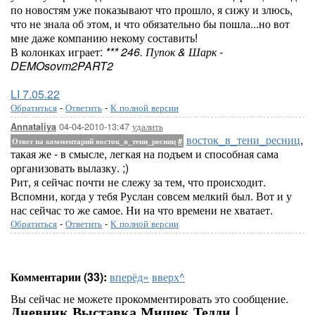
по новостям уже показывают что прошло, я сижу и злюсь,
что не знала об этом, и что обязательно бы пошла...но вот
мне даже компанию некому составить!
В колонках играет:
*** 246. Пупок & Шарк -
DEMOsovm2PART2
LI 7.05.22
Обратиться
-
Ответить
-
К полной версии
04-04-2010-13:47
удалить
Annataliya
восток_в_тени_ресниц
,
Ответ на комментарий восток_в_тени_ресниц
#
такая же - в смысле, легкая на подъем и способная сама
организовать вылазку. ;)
Рит, я сейчас почти не слежу за тем, что происходит.
Вспомни, когда у тебя Руслан совсем мелкий был. Вот и у
нас сейчас то же самое. Ни на что времени не хватает.
Обратиться
-
Ответить
-
К полной версии
Комментарии (33):
вперёд»
вверх^
Вы сейчас не можете прокомментировать это сообщение.
Дневник Выставка Мишек Тедди |