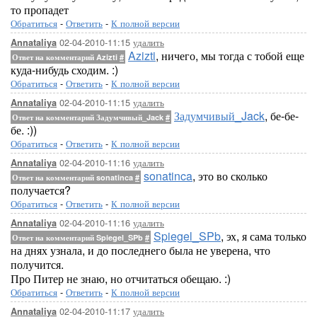
то пропадет
Обратиться
-
Ответить
-
К полной версии
02-04-2010-11:15
удалить
Annataliya
Azizti
, ничего, мы тогда с тобой еще
Ответ на комментарий Azizti
#
куда-нибудь сходим. :)
Обратиться
-
Ответить
-
К полной версии
02-04-2010-11:15
удалить
Annataliya
Задумчивый_Jack
, бе-бе-
Ответ на комментарий Задумчивый_Jack
#
бе. :))
Обратиться
-
Ответить
-
К полной версии
02-04-2010-11:16
удалить
Annataliya
sonatinca
, это во сколько
Ответ на комментарий sonatinca
#
получается?
Обратиться
-
Ответить
-
К полной версии
02-04-2010-11:16
удалить
Annataliya
Spiegel_SPb
, эх, я сама только
Ответ на комментарий Spiegel_SPb
#
на днях узнала, и до последнего была не уверена, что
получится.
Про Питер не знаю, но отчитаться обещаю. :)
Обратиться
-
Ответить
-
К полной версии
02-04-2010-11:17
удалить
Annataliya