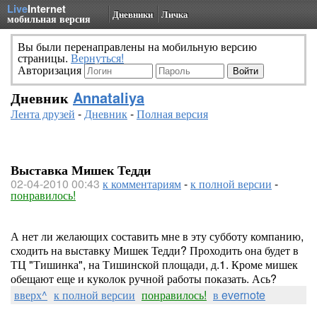
Live
Internet
Дневники
Личка
мобильная версия
Вы были перенаправлены на мобильную версию
страницы.
Вернуться!
Авторизация
Дневник
Annataliya
Лента друзей
-
Дневник
-
Полная версия
Выставка Мишек Тедди
02-04-2010 00:43
к комментариям
-
к полной версии
-
понравилось!
А нет ли желающих составить мне в эту субботу компанию,
сходить на выставку Мишек Тедди? Проходить она будет в
ТЦ "Тишинка", на Тишинской площади, д.1. Кроме мишек
обещают еще и куколок ручной работы показать. Ась?
вверх^
к полной версии
понравилось!
в evernote