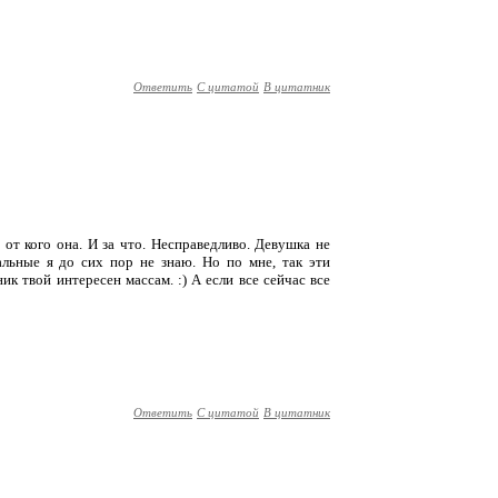
Ответить
С цитатой
В цитатник
, от кого она. И за что. Несправедливо. Девушка не
льные я до сих пор не знаю. Но по мне, так эти
ик твой интересен массам. :) А если все сейчас все
Ответить
С цитатой
В цитатник