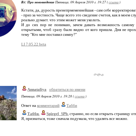
Re: Про нововведение
Пятница, 09 Апреля 2010 г. 19:27 (
ссылка
)
Кстати, да, дурость пренепрмеменнейшая - сам себе корректироват
- приз за честность. Чаще всего это сведение счетов, как в моем с
реально думает. что этим может меня уколоть.
И до сих пор не понимаю, зачем давать возможность самому 
открытыми, чтоб сразу было видно от кого пришла. Дня не прохо
тему "Кто мне поставил симпу?"
LI 7.05.22 beta
Annataliya
обратиться по имени
Пятница, 09 Апреля 2010 г. 19:28 (
ссылка
)
Ответ на
комментарий
Табби
Табби
,
Spiegel_SPb
, странно, но если открыть страницу о
Я, признаться, тоже сначала подумала, что удалять все можно.