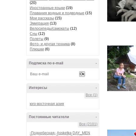
(20)
Иностранные языки
(19)
Плавания водные и подводные
(15)
Мои рассказы
(15)
Эмиграция
(13)
Велосипеды/самокаты
(12)
Сны
(12)
Полеты
(9)
Фото- и другая техника
(8)
Плюшки
(6)
Подписка по e-mail
-
Интересы
-
Все (1)
юго-восточная азия
Постоянные читатели
-
Все (2101)
-Поднебесная-
Assketka
DAY_MEN