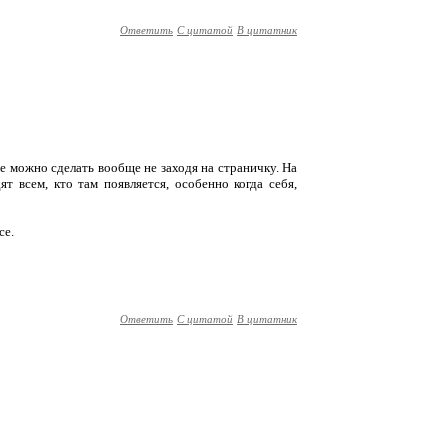
Ответить
С цитатой
В цитатник
же можно сделать вообще не заходя на страничку. На
т всем, кто там появляется, особенно когда себя,
се.
Ответить
С цитатой
В цитатник