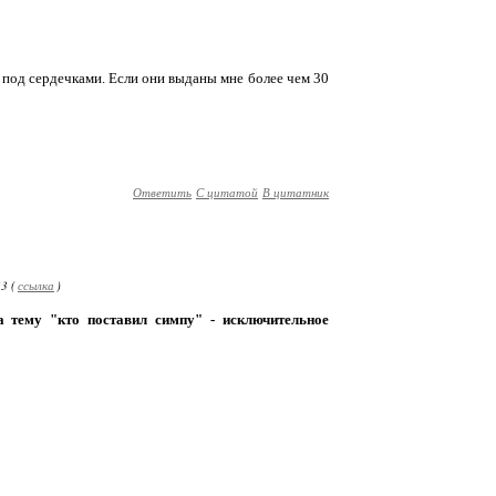
и под сердечками. Если они выданы мне более чем 30
Ответить
С цитатой
В цитатник
3 (
ссылка
)
 тему "кто поставил симпу" - исключительное