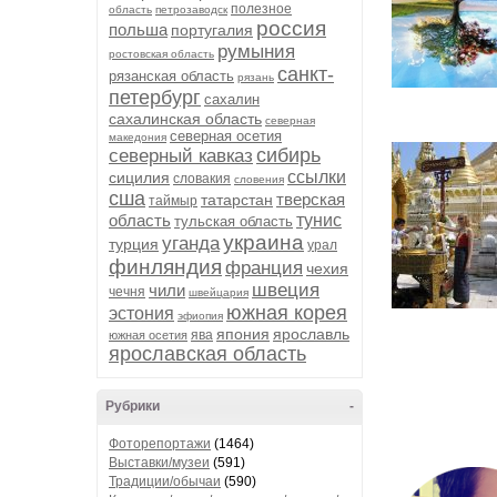
полезное
область
петрозаводск
россия
польша
португалия
румыния
ростовская область
санкт-
рязанская область
рязань
петербург
сахалин
сахалинская область
северная
северная осетия
македония
сибирь
северный кавказ
ссылки
сицилия
словакия
словения
сша
тверская
татарстан
таймыр
область
тунис
тульская область
украина
уганда
турция
урал
финляндия
франция
чехия
швеция
чили
чечня
швейцария
южная корея
эстония
эфиопия
япония
ярославль
ява
южная осетия
ярославская область
Рубрики
-
Фоторепортажи
(1464)
Выставки/музеи
(591)
Традиции/обычаи
(590)