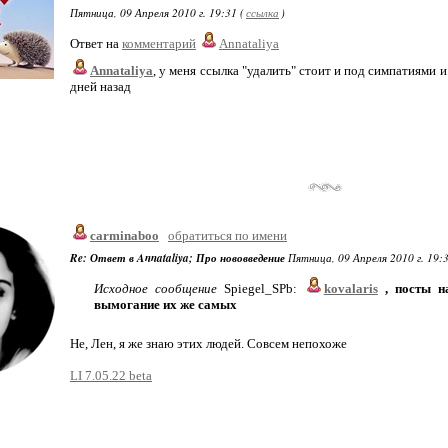
Пятница, 09 Апреля 2010 г. 19:31 (
ссылка
)
Ответ на
комментарий
Annataliya
Annataliya
, у меня ссылка "удалить" стоит и под симпатиями 
дней назад
carminaboo
обратиться по имени
Re: Ответ в Annataliya; Про нововведение
Пятница, 09 Апреля 2010 г. 19:3
Исходное сообщение
Spiegel_SPb:
kovalaris
, посты на
вымогание их же самых
Не, Лен, я же знаю этих людей. Совсем непохоже
LI 7.05.22 beta