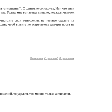
ь отношения)). С одним не соглашусь, Нат. что анти
лучае. Только мне вот всегда смешно, неужели человек
чистоить свои отношения, не честнее сделать их
дит, чтоб в ленте не встретилось два-три поста на
Ответить
С цитатой
В цитатник
тношений, то удалить там можно только антипатии.