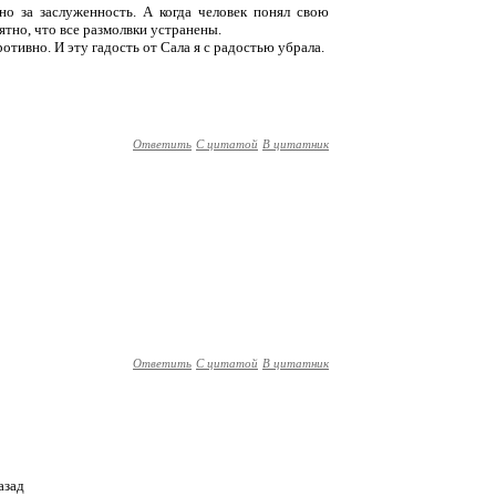
 за заслуженность. А когда человек понял свою
тно, что все размолвки устранены.
ротивно. И эту гадость от Сала я с радостью убрала.
Ответить
С цитатой
В цитатник
Ответить
С цитатой
В цитатник
азад