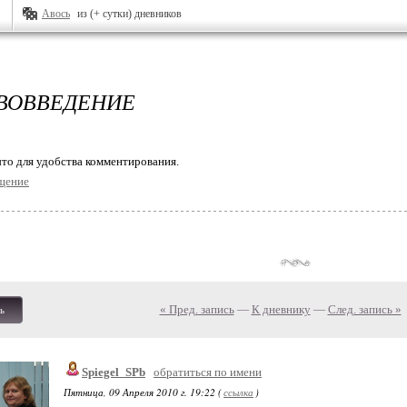
Авось
из (+ сутки) дневников
ВОВВЕДЕНИЕ
то для удобства комментирования.
щение
« Пред. запись
—
К дневнику
—
След. запись »
ь
Spiegel_SPb
обратиться по имени
Пятница, 09 Апреля 2010 г. 19:22 (
ссылка
)