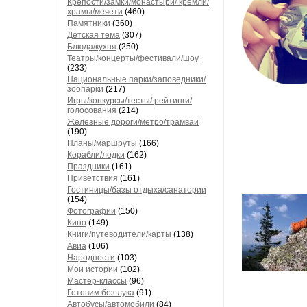
Крепости/замки/монастыри/ кремли/
храмы/мечети
(460)
Памятники
(360)
Детская тема
(307)
Блюда/кухня
(250)
Театры/концерты/фестивали/шоу
(233)
Национальные парки/заповедники/
зоопарки
(217)
Игры/конкурсы/тесты/ рейтинги/
голосования
(214)
Железные дороги/метро/трамваи
(190)
Планы/маршруты
(166)
Корабли/лодки
(162)
Праздники
(161)
Приветствия
(161)
Гостиницы/базы отдыха/санатории
(154)
Фотографии
(150)
Кино
(149)
Книги/путеводители/карты
(138)
Авиа
(106)
Народности
(103)
Мои истории
(102)
Мастер-классы
(96)
Готовим без лука
(91)
Автобусы/автомобили
(84)