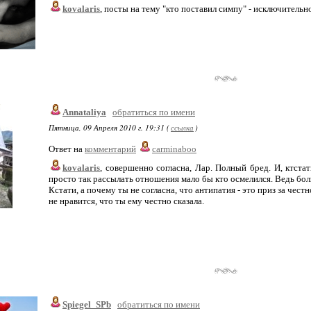
kovalaris
, посты на тему "кто поставил симпу" - исключитель
Annataliya
обратиться по имени
Пятница, 09 Апреля 2010 г. 19:31 (
ссылка
)
Ответ на
комментарий
carminaboo
kovalaris
, совершенно согласна, Лар. Полный бред. И, ктст
просто так рассылать отношения мало бы кто осмелился. Ведь бо
Кстати, а почему ты не согласна, что антипатия - это приз за чест
не нравится, что ты ему честно сказала.
Spiegel_SPb
обратиться по имени