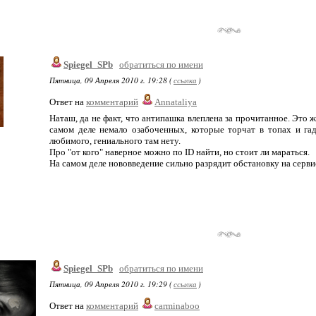
Spiegel_SPb
обратиться по имени
Пятница, 09 Апреля 2010 г. 19:28 (
ссылка
)
Ответ на
комментарий
Annataliya
Наташ, да не факт, что антипашка влеплена за прочитанное. Это 
самом деле немало озабоченных, которые торчат в топах и гадя
любимого, гениального там нету.
Про "от кого" наверное можно по ID найти, но стоит ли мараться.
На самом деле нововведение сильно разрядит обстановку на серви
Spiegel_SPb
обратиться по имени
Пятница, 09 Апреля 2010 г. 19:29 (
ссылка
)
Ответ на
комментарий
carminaboo