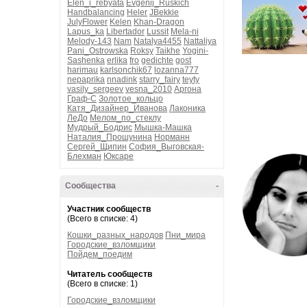
Elen_i_rebyata
Evgenij_Ruskich
Handbalancing
Heler
JBekkie
JulyFlower
Kelen
Khan-Dragon
Lapus_ka
Libertador
Lussit
Mela-ni
Melody-143
Nam
Natalya4455
Nattaliya
Pani_Ostrowska
Roksy
Taikhe
Yogini-
Sashenka
erlika
fro
gedichte
gost
harimau
karlsonchik67
lozanna777
nepaprika
nnadink
starry_fairy
teyty
vasily_sergeev
vesna_2010
Аргона
Граф-С
Золотое_кольцо
Катя_Дизайнер_Иванова
Лаконика
ЛеДо
Мелом_по_стеклу
Мудрый_Бодрис
Мышка-Машка
Наталия_Прошунина
Норманн
Сергей_Щипин
София_Выговская-
Блехман
Юксаре
Сообщества
-
Участник сообществ
(Всего в списке: 4)
Кошки_разных_народов
Пни_мира
Городские_взломщики
Пойдем_поедим
Читатель сообществ
(Всего в списке: 1)
Городские_взломщики