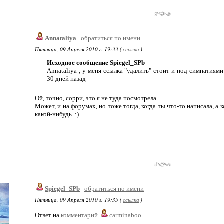
Annataliya
обратиться по имени
Пятница, 09 Апреля 2010 г. 19:33 (
ссылка
)
Исходное сообщение Spiegel_SPb
Annataliya , у меня ссылка "удалить" стоит и под симпатиям
30 дней назад
Ой, точно, сорри, это я не туда посмотрела.
Может, и на форумах, но тоже тогда, когда ты что-то написала, а 
какой-нибудь. :)
Spiegel_SPb
обратиться по имени
Пятница, 09 Апреля 2010 г. 19:35 (
ссылка
)
Ответ на
комментарий
carminaboo