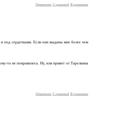
Ответить
С цитатой
В цитатник
и и под сердечками. Если они выданы мне более чем
кому-то не понравилось. Ну, или привет от Тарелкина
Ответить
С цитатой
В цитатник