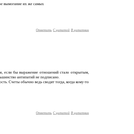
ное вымогание их же самых
Ответить
С цитатой
В цитатник
ати, если бы выражение отношений стало открытым,
льшинство антипатий не подписано.
ность. Счеты обычно ведь сводят тогда, когда кому-то
Ответить
С цитатой
В цитатник