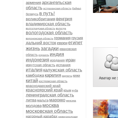
архангельская
армения
область
астраханская область
байкал
в путь!
беларусь
венгрия
великобритания
владимирская область
волгоградская область
вологда
вологодская область
германия
грузия
воронежская область
египет
дальний восток
евреи
жизнь
загадки
ивановская
индия
область
израиль
индонезия
иран
иордания
испания
иркутская область
италия
калужская область
карелия
камбоджа
кижи
карпаты
китай
костромская область
краснодарский край
красноярский край
крым
куба
ленинградская область
литва
марокко
мальта
мексика
москва
молдова
московская область
нагорный карабах
нижегородская