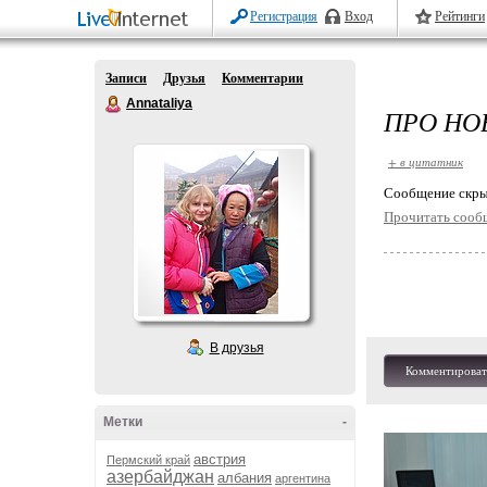
Регистрация
Вход
Рейтинги
Записи
Друзья
Комментарии
Annataliya
ПРО НО
+ в цитатник
Cообщение скры
Прочитать сооб
В друзья
Комментироват
Метки
-
австрия
Пермский край
азербайджан
албания
аргентина