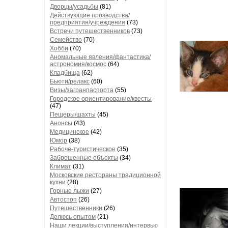
Дворцы/усадьбы
(81)
Действующие прозводства/
предприятия/учреждения
(73)
Встречи путешественников
(73)
Семейство
(70)
Хобби
(70)
Аномальные явления/фантастика/
астрономия/космос
(64)
Кладбища
(62)
Бьюти/релакс
(60)
Визы/загранпаспорта
(55)
Городское ориентирование/квесты
(47)
Пещеры/шахты
(45)
Анонсы
(43)
Медицинское
(42)
Юмор
(38)
Рабоче-туристическое
(35)
Заброшенные объекты
(34)
Климат
(31)
Московские рестораны традиционной
кухни
(28)
Горные лыжи
(27)
Автостоп
(26)
Путешественники
(26)
Делюсь опытом
(21)
Наши лекции/выступления/интервью