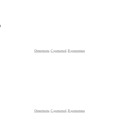
)
Ответить
С цитатой
В цитатник
Ответить
С цитатой
В цитатник