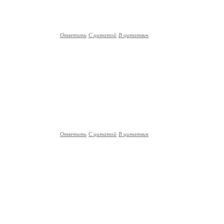
Ответить
С цитатой
В цитатник
Ответить
С цитатой
В цитатник