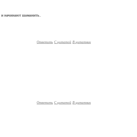
 и начинают шаманить..
Ответить
С цитатой
В цитатник
Ответить
С цитатой
В цитатник