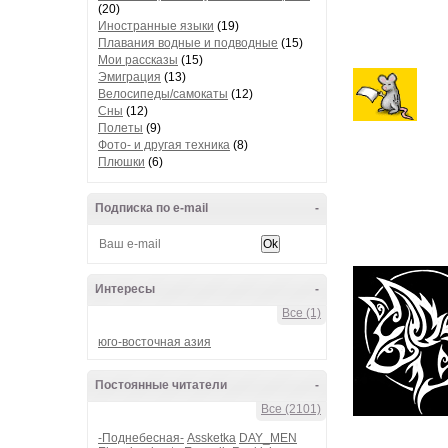
(20)
Иностранные языки
(19)
Плавания водные и подводные
(15)
Мои рассказы
(15)
Эмиграция
(13)
Велосипеды/самокаты
(12)
Сны
(12)
Полеты
(9)
Фото- и другая техника
(8)
Плюшки
(6)
Подписка по e-mail
-
Интересы
-
Все (1)
юго-восточная азия
Постоянные читатели
-
Все (2101)
-Поднебесная-
Assketka
DAY_MEN