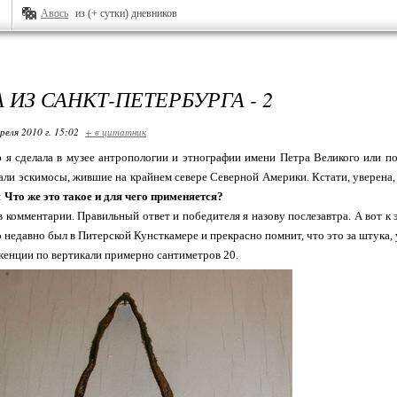
Авось
из (+ сутки) дневников
 ИЗ САНКТ-ПЕТЕРБУРГА - 2
реля 2010 г. 15:02
+ в цитатник
я сделала в музее антропологии и этнографии имени Петра Великого или п
али эскимосы, жившие на крайнем севере Северной Америки. Кстати, уверена,
:
Что же это такое и для чего применяется?
 комментарии. Правильный ответ и победителя я назову послезавтра. А вот к 
о недавно был в Питерской Кунсткамере и прекрасно помнит, что это за штука,
енции по вертикали примерно сантиметров 20.