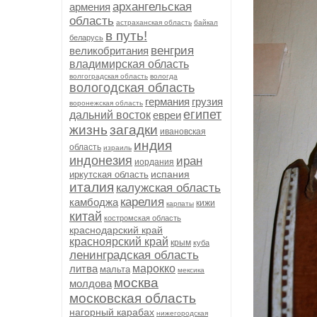
архангельская
армения
область
астраханская область
байкал
в путь!
беларусь
венгрия
великобритания
владимирская область
волгоградская область
вологда
вологодская область
германия
грузия
воронежская область
египет
дальний восток
евреи
жизнь
загадки
ивановская
индия
область
израиль
индонезия
иран
иордания
испания
иркутская область
италия
калужская область
карелия
камбоджа
кижи
карпаты
китай
костромская область
краснодарский край
красноярский край
крым
куба
ленинградская область
литва
марокко
мальта
мексика
москва
молдова
московская область
нагорный карабах
нижегородская