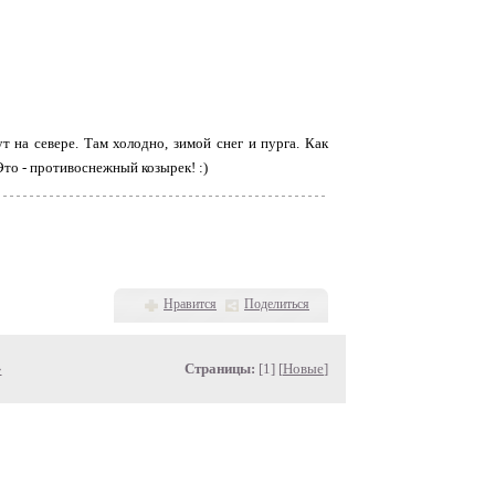
 на севере. Там холодно, зимой снег и пурга. Как
Это - противоснежный козырек! :)
Нравится
Поделиться
»
Страницы:
[1] [
Новые
]