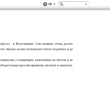
опросту - в Кунсткамере. Сию вещицу очень долгое
 что многие из них используют нечто подобное и до
эскимосам, к товарищам, увлеченных их бытом, и ко
 убедительная просьба временно молчать в тряпочку.