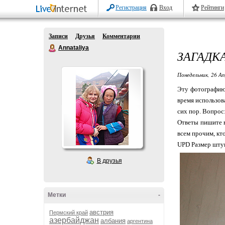
Регистрация
Вход
Рейтинги
Записи
Друзья
Комментарии
Annataliya
ЗАГАДКА
Понедельник, 26 Ап
Эту фотографию 
время использов
сих пор. Вопрос
Ответы пишите в
всем прочим, кт
UPD Размер штук
В друзья
Метки
-
австрия
Пермский край
азербайджан
албания
аргентина