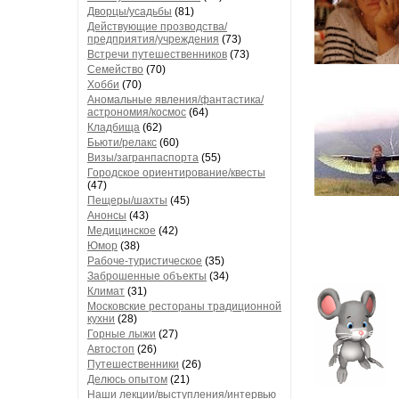
Дворцы/усадьбы
(81)
Действующие прозводства/
предприятия/учреждения
(73)
Встречи путешественников
(73)
Семейство
(70)
Хобби
(70)
Аномальные явления/фантастика/
астрономия/космос
(64)
Кладбища
(62)
Бьюти/релакс
(60)
Визы/загранпаспорта
(55)
Городское ориентирование/квесты
(47)
Пещеры/шахты
(45)
Анонсы
(43)
Медицинское
(42)
Юмор
(38)
Рабоче-туристическое
(35)
Заброшенные объекты
(34)
Климат
(31)
Московские рестораны традиционной
кухни
(28)
Горные лыжи
(27)
Автостоп
(26)
Путешественники
(26)
Делюсь опытом
(21)
Наши лекции/выступления/интервью