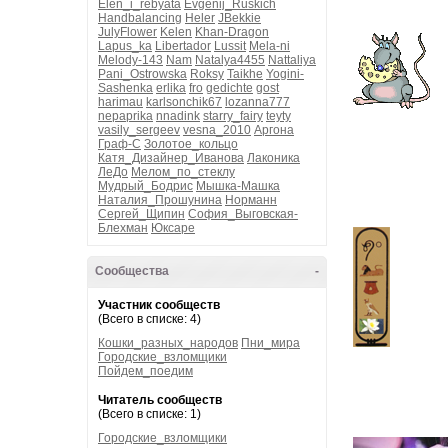
Elen_i_rebyata
Evgenij_Ruskich
Handbalancing
Heler
JBekkie
JulyFlower
Kelen
Khan-Dragon
Lapus_ka
Libertador
Lussit
Mela-ni
Melody-143
Nam
Natalya4455
Nattaliya
Pani_Ostrowska
Roksy
Taikhe
Yogini-
Sashenka
erlika
fro
gedichte
gost
harimau
karlsonchik67
lozanna777
nepaprika
nnadink
starry_fairy
teyty
vasily_sergeev
vesna_2010
Аргона
Граф-С
Золотое_кольцо
Катя_Дизайнер_Иванова
Лаконика
ЛеДо
Мелом_по_стеклу
Мудрый_Бодрис
Мышка-Машка
Наталия_Прошунина
Норманн
Сергей_Щипин
София_Выговская-
Блехман
Юксаре
Сообщества
-
Участник сообществ
(Всего в списке: 4)
Кошки_разных_народов
Пни_мира
Городские_взломщики
Пойдем_поедим
Читатель сообществ
(Всего в списке: 1)
Городские_взломщики