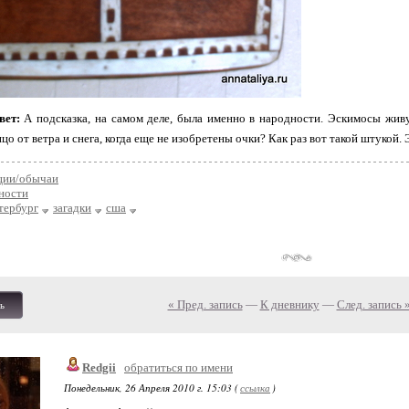
вет:
А подсказка, на самом деле, была именно в народности. Эскимосы живут
о от ветра и снега, когда еще не изобретены очки? Как раз вот такой штукой. 
ции/обычаи
ности
тербург
загадки
сша
« Пред. запись
—
К дневнику
—
След. запись 
ь
Redgii
обратиться по имени
Понедельник, 26 Апреля 2010 г. 15:03 (
ссылка
)