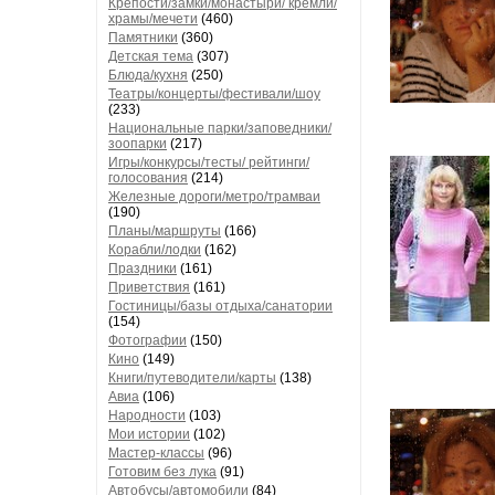
Крепости/замки/монастыри/ кремли/
храмы/мечети
(460)
Памятники
(360)
Детская тема
(307)
Блюда/кухня
(250)
Театры/концерты/фестивали/шоу
(233)
Национальные парки/заповедники/
зоопарки
(217)
Игры/конкурсы/тесты/ рейтинги/
голосования
(214)
Железные дороги/метро/трамваи
(190)
Планы/маршруты
(166)
Корабли/лодки
(162)
Праздники
(161)
Приветствия
(161)
Гостиницы/базы отдыха/санатории
(154)
Фотографии
(150)
Кино
(149)
Книги/путеводители/карты
(138)
Авиа
(106)
Народности
(103)
Мои истории
(102)
Мастер-классы
(96)
Готовим без лука
(91)
Автобусы/автомобили
(84)