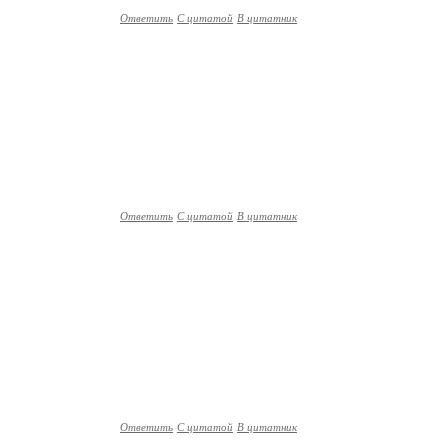
Ответить
С цитатой
В цитатник
Ответить
С цитатой
В цитатник
Ответить
С цитатой
В цитатник