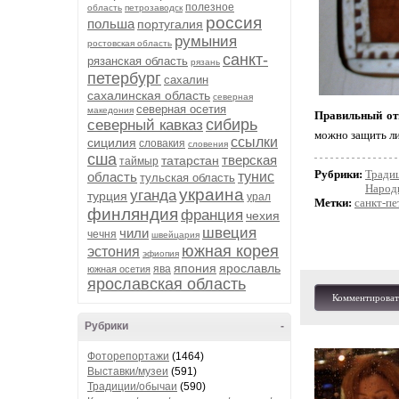
полезное
область
петрозаводск
россия
польша
португалия
румыния
ростовская область
санкт-
рязанская область
рязань
петербург
сахалин
сахалинская область
северная
северная осетия
македония
Правильный от
сибирь
северный кавказ
можно защить лиц
ссылки
сицилия
словакия
словения
сша
тверская
татарстан
таймыр
Рубрики:
Тради
область
тунис
тульская область
Народ
украина
уганда
турция
урал
Метки:
санкт-пе
финляндия
франция
чехия
швеция
чили
чечня
швейцария
южная корея
эстония
эфиопия
япония
ярославль
ява
южная осетия
ярославская область
Комментироват
Рубрики
-
Фоторепортажи
(1464)
Выставки/музеи
(591)
Традиции/обычаи
(590)