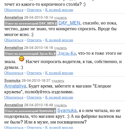
течет из какого-то кирпичного столба? :)
Обратиться
-
Ответить
-
К полной версии
28-04-2010-18:14
удалить
Annataliya
DAY_MEN
, спасибо, но пока,
Ответ на комментарий DAY_MEN
#
честно, даже не знаю, что конкретно спросить. Вроде бы
многое ясно. :)
Обратиться
-
Ответить
-
К полной версии
28-04-2010-18:18
удалить
Annataliya
Эдель-Ка
, что-то я тоже этого не
Ответ на комментарий Эдель-Ка
#
знала.
Насчет попросить водителя, я так, собственно, и
думала. :)
Обратиться
-
Ответить
-
К полной версии
28-04-2010-18:37
удалить
Syamuka
Annataliya
, Будет время, забегите в магазин "Елецкие
кружева", полюбуйтесь изделиями.
Обратиться
-
Ответить
-
К полной версии
28-04-2010-18:48
удалить
Annataliya
Syamuka
, я о нем читала, но не
Ответ на комментарий Syamuka
#
подозревала, что магазин крут. :) А на фабрике валенок вы
не были? Или в музее, им посвященном?
Обратиться
-
Ответить
-
К полной версии