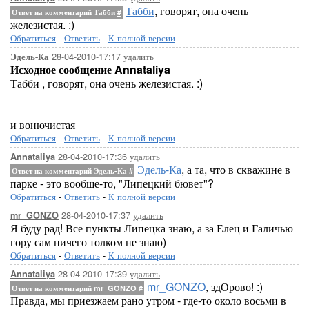
Табби
, говорят, она очень
Ответ на комментарий Табби
#
железистая. :)
Обратиться
-
Ответить
-
К полной версии
28-04-2010-17:17
удалить
Эдель-Ка
Исходное сообщение Annataliya
Табби , говорят, она очень железистая. :)
и вонючистая
Обратиться
-
Ответить
-
К полной версии
28-04-2010-17:36
удалить
Annataliya
Эдель-Ка
, а та, что в скважине в
Ответ на комментарий Эдель-Ка
#
парке - это вообще-то, "Липецкий бювет"?
Обратиться
-
Ответить
-
К полной версии
28-04-2010-17:37
удалить
mr_GONZO
Я буду рад! Все пункты Липецка знаю, а за Елец и Галичью
гору сам ничего толком не знаю)
Обратиться
-
Ответить
-
К полной версии
28-04-2010-17:39
удалить
Annataliya
mr_GONZO
, здОрово! :)
Ответ на комментарий mr_GONZO
#
Правда, мы приезжаем рано утром - где-то около восьми в