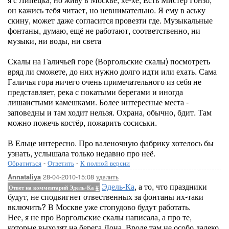
он кажись тебя читает, но невнимательно. Я ему в аську
скину, может даже согласится провезти где. Музыкальные
фонтаны, думаю, ещё не работают, соответственно, ни
музыки, ни воды, ни света
Скалы на Галичьей горе (Воргольские скалы) посмотреть
вряд ли сможете, до них нужно долго идти или ехать. Сама
Галичья гора ничего очень примечательного из себя не
представляет, река с покатыми берегами и иногда
лишаистыми камешками. Более интересные места -
заповедны и там ходит нельзя. Охрана, обычно, бдит. Там
можно пожечь костёр, пожарить сосиськи.
В Ельце интересно. Про валеночную фабрику хотелось бы
узнать, услышала только недавно про неё.
Обратиться
-
Ответить
-
К полной версии
28-04-2010-15:08
удалить
Annataliya
Эдель-Ка
, а то, что праздники
Ответ на комментарий Эдель-Ка
#
будут, не сподвигнет отвественных за фонтаны их-таки
включить? В Москве уже стопудово будут работать.
Нее, я не про Воргольские скалы написала, а про те,
которые выходят на берега Дона. Вроде там не особо далеко.