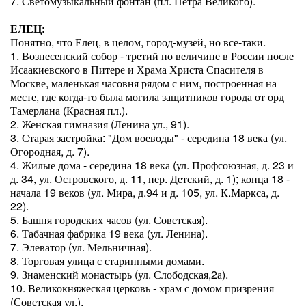
7. Светомузыкальный фонтан (пл. Петра Великого).
ЕЛЕЦ:
Понятно, что Елец, в целом, город-музей, но все-таки.
1. Вознесенский собор - третий по величине в России после
Исаакиевского в Питере и Храма Христа Спасителя в
Москве, маленькая часовня рядом с ним, построенная на
месте, где когда-то была могила защитников города от орд
Тамерлана (Красная пл.).
2. Женская гимназия (Ленина ул., 91).
3. Старая застройка: "Дом воеводы" - середина 18 века (ул.
Огородная, д. 7).
4. Жилые дома - середина 18 века (ул. Профсоюзная, д. 23 и
д. 34, ул. Островского, д. 11, пер. Детский, д. 1); конца 18 -
начала 19 веков (ул. Мира, д.94 и д. 105, ул. К.Маркса, д.
22).
5. Башня городских часов (ул. Советская).
6. Табачная фабрика 19 века (ул. Ленина).
7. Элеватор (ул. Мельничная).
8. Торговая улица с старинными домами.
9. Знаменский монастырь (ул. Слободская,2а).
10. Великокняжеская церковь - храм с домом призрения
(Советская ул.).