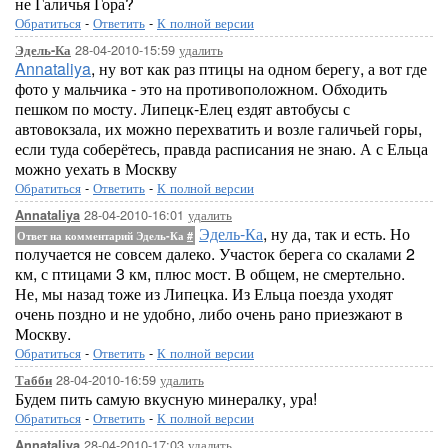
не Галичья Гора?
Обратиться
-
Ответить
-
К полной версии
28-04-2010-15:59
удалить
Эдель-Ка
Annataliya
, ну вот как раз птицы на одном берегу, а вот где
фото у мальчика - это на противоположном. Обходить
пешком по мосту. Липецк-Елец ездят автобусы с
автовокзала, их можно перехватить и возле галичьей горы,
если туда соберётесь, правда расписания не знаю. А с Ельца
можно уехать в Москву
Обратиться
-
Ответить
-
К полной версии
28-04-2010-16:01
удалить
Annataliya
Эдель-Ка
, ну да, так и есть. Но
Ответ на комментарий Эдель-Ка
#
получается не совсем далеко. Участок берега со скалами 2
км, с птицами 3 км, плюс мост. В общем, не смертельно.
Не, мы назад тоже из Липецка. Из Ельца поезда уходят
очень поздно и не удобно, либо очень рано приезжают в
Москву.
Обратиться
-
Ответить
-
К полной версии
28-04-2010-16:59
удалить
Табби
Будем пить самую вкусную минералку, ура!
Обратиться
-
Ответить
-
К полной версии
28-04-2010-17:03
удалить
Annataliya