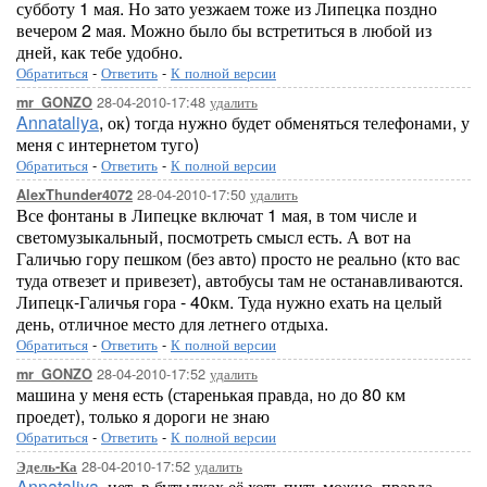
субботу 1 мая. Но зато уезжаем тоже из Липецка поздно
вечером 2 мая. Можно было бы встретиться в любой из
дней, как тебе удобно.
Обратиться
-
Ответить
-
К полной версии
28-04-2010-17:48
удалить
mr_GONZO
Annataliya
, ок) тогда нужно будет обменяться телефонами, у
меня с интернетом туго)
Обратиться
-
Ответить
-
К полной версии
28-04-2010-17:50
удалить
AlexThunder4072
Все фонтаны в Липецке включат 1 мая, в том числе и
светомузыкальный, посмотреть смысл есть. А вот на
Галичью гору пешком (без авто) просто не реально (кто вас
туда отвезет и привезет), автобусы там не останавливаются.
Липецк-Галичья гора - 40км. Туда нужно ехать на целый
день, отличное место для летнего отдыха.
Обратиться
-
Ответить
-
К полной версии
28-04-2010-17:52
удалить
mr_GONZO
машина у меня есть (старенькая правда, но до 80 км
проедет), только я дороги не знаю
Обратиться
-
Ответить
-
К полной версии
28-04-2010-17:52
удалить
Эдель-Ка
Annataliya
, нет, в бутылках её хоть пить можно, правда