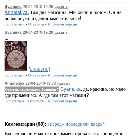
28-04-2010-19:25
удалить
Syamuka
Annataliya
, Там два магазина. Мы были в одном. Он не
большой, но изделия замечательные!
Обратиться
-
Ответить
-
К полной версии
28-04-2010-19:29
удалить
Syamuka
...
[525x700]
Обратиться
-
Ответить
-
К полной версии
28-04-2010-19:33
удалить
Annataliya
Syamuka
, да, красиво, но мало
Ответ на комментарий Syamuka
#
где применимо. А где там этот магазин?
Обратиться
-
Ответить
-
К полной версии
Комментарии (68):
вперёд»
последняя»
вверх^
Вы сейчас не можете прокомментировать это сообщение.