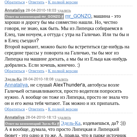
Обратиться
-
Ответить
-
К полной версии
28-04-2010-18:03
удалить
Annataliya
mr_GONZO
, машина - это
Ответ на комментарий mr_GONZO
#
хорошо и дорогу бы мы совместно нашли. Но, честно
говоря, не знаю, как быть. Мы из Липецка собираемся в
Елец, там ночуем, а оттуда с утра на Галичью. Или ты бы и
в Елец съездил?
Второй вариант, можно было бы встретиться где-нибудь на
середине трассы у поворота на Галичью, ты бы мог из
Липецка на машине доехать, а мы бы из Ельца как-нибудь
добрались. Если хочешь, конечно. :)
Обратиться
-
Ответить
-
К полной версии
28-04-2010-18:08
удалить
Эдель-Ка
Annataliya
, не слушай AlexThunder'a, автобусы возле
Галичьей останавливаются, просто водителя попросить
нужно. А вообще он тоже из Липецка, просто не знала что
он и его жена тебя читают. Так можно и их припахать.
Обратиться
-
Ответить
-
К полной версии
28-04-2010-18:13
удалить
Annataliya
Эдель-Ка
, издеваешься, да? :)))
Ответ на комментарий Эдель-Ка
#
А я вообще, думала, что просто Липецкая и Липецкий
бювет - это одно и то же. А, правда, что в парке источник