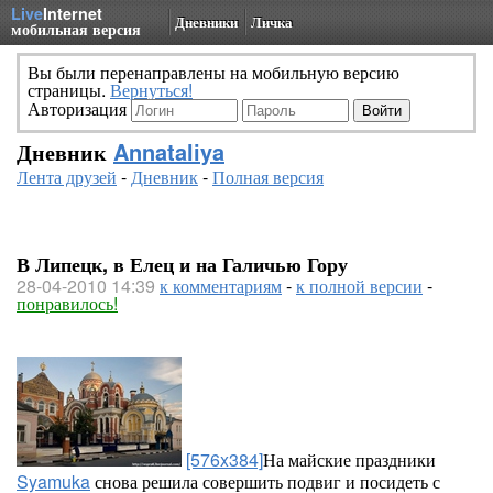
Live
Internet
Дневники
Личка
мобильная версия
Вы были перенаправлены на мобильную версию
страницы.
Вернуться!
Авторизация
Дневник
Annataliya
Лента друзей
-
Дневник
-
Полная версия
В Липецк, в Елец и на Галичью Гору
28-04-2010 14:39
к комментариям
-
к полной версии
-
понравилось!
[576x384]
На майские праздники
Syamuka
снова решила совершить подвиг и посидеть с