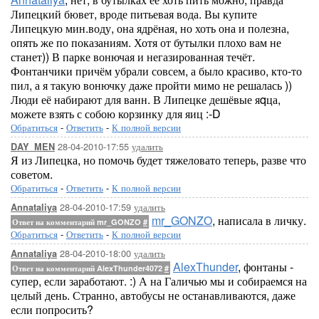
Липецкий бювет, вроде питьевая вода. Вы купите
Липецкую мин.воду, она ядрёная, но хоть она и полезна,
опять же по показаниям. Хотя от бутылки плохо вам не
станет)) В парке вонючая и негазированная течёт.
Фонтанчики причём убрали совсем, а было красиво, кто-то
пил, а я такую вонючку даже пройти мимо не решалась ))
Люди её набирают для ванн. В Липецке дешёвые яqца,
можете взять с собою корзинку для яиц :-D
Обратиться
-
Ответить
-
К полной версии
28-04-2010-17:55
удалить
DAY_MEN
Я из Липецка, но помочь будет тяжеловато теперь, разве что
советом.
Обратиться
-
Ответить
-
К полной версии
28-04-2010-17:59
удалить
Annataliya
mr_GONZO
, написала в личку.
Ответ на комментарий mr_GONZO
#
Обратиться
-
Ответить
-
К полной версии
28-04-2010-18:00
удалить
Annataliya
AlexThunder
, фонтаны -
Ответ на комментарий AlexThunder4072
#
супер, если заработают. :) А на Галичью мы и собираемся на
целый день. Странно, автобусы не останавливаются, даже
если попросить?