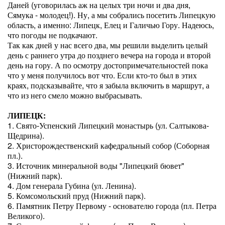
Даней (уговорилась аж на целых три ночи и два дня,
Сямука - молодец!). Ну, а мы собрались посетить Липецкую
область, а именно: Липецк, Елец и Галичью Гору. Надеюсь,
что погоды не подкачают.
Так как дней у нас всего два, мы решили выделить целый
день с раннего утра до позднего вечера на города и второй
день на гору. А по осмотру достопримечательностей пока
что у меня получилось вот что. Если кто-то был в этих
краях, подсказывайте, что я забыла включить в маршрут, а
что из него смело можно выбрасывать.
ЛИПЕЦК:
1. Свято-Успенский Липецкий монастырь (ул. Салтыкова-
Щедрина).
2. Христорождественский кафедральный собор (Соборная
пл.).
3. Источник минеральной воды "Липецкий бювет"
(Нижний парк).
4. Дом генерала Губина (ул. Ленина).
5. Комсомольский пруд (Нижний парк).
6. Памятник Петру Первому - основателю города (пл. Петра
Великого).