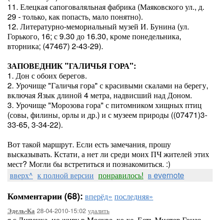
11. Елецкая сапоговаляльная фабрика (Маяковского ул., д.
29 - только, как попасть, мало понятно).
12. Литературно-мемориальный музей И. Бунина (ул.
Горького, 16; с 9.30 до 16.30, кроме понедельника,
вторника; (47467) 2-43-29).
ЗАПОВЕДНИК "ГАЛИЧЬЯ ГОРА":
1. Дон с обоих берегов.
2. Урочище "Галичья гора" с красивыми скалами на берегу,
включая Язык длиной 4 метра, надвисший над Доном.
3. Урочище "Морозова гора" с питомником хищных птиц
(совы, филины, орлы и др.) и с музеем природы ((07471)3-
33-65, 3-34-22).
Вот такой маршрут. Если есть замечания, прошу
высказывать. Кстати, а нет ли среди моих ПЧ жителей этих
мест? Могли бы встретиться и познакомиться. :)
вверх^
к полной версии
понравилось!
в evernote
Комментарии (68):
вперёд»
последняя»
28-04-2010-15:02
удалить
Эдель-Ка
я с Липецка, но живу в Москве, хе-хе, Есть Мистер Гонзо,