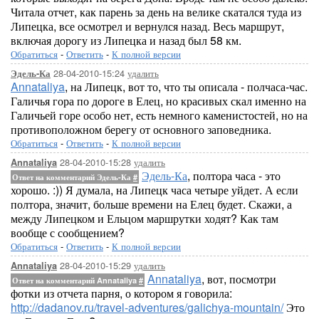
Читала отчет, как парень за день на велике скатался туда из
Липецка, все осмотрел и вернулся назад. Весь маршрут,
включая дорогу из Липецка и назад был 58 км.
Обратиться
-
Ответить
-
К полной версии
28-04-2010-15:24
удалить
Эдель-Ка
Annataliya
, на Липецк, вот то, что ты описала - полчаса-час.
Галичья гора по дороге в Елец, но красивых скал именно на
Галичьей горе особо нет, есть немного каменистостей, но на
противоположном берегу от основного заповедника.
Обратиться
-
Ответить
-
К полной версии
28-04-2010-15:28
удалить
Annataliya
Эдель-Ка
, полтора часа - это
Ответ на комментарий Эдель-Ка
#
хорошо. :)) Я думала, на Липецк часа четыре уйдет. А если
полтора, значит, больше времени на Елец будет. Скажи, а
между Липецком и Ельцом маршрутки ходят? Как там
вообще с сообщением?
Обратиться
-
Ответить
-
К полной версии
28-04-2010-15:29
удалить
Annataliya
Annataliya
, вот, посмотри
Ответ на комментарий Annataliya
#
фотки из отчета парня, о котором я говорила:
http://dadanov.ru/travel-adventures/galichya-mountain/
Это