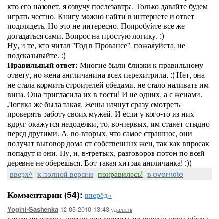
кто его назовет, я озвучу послезавтра. Только давайте будем
играть честно. Книгу можно найти в интернете и ответ
подглядеть. Но это не интересно. Попробуйте все же
догадаться сами. Вопрос на простую логику. :)
Ну, и те, кто читал "Год в Провансе", пожалуйста, не
подсказывайте. :)
Правильный ответ:
Многие были близки к правильному
ответу, но жена англичанина всех перехитрила. :) Нет, она
не стала кормить строителей обедами, не стало наливать им
вина. Она пригласила их в гости! И не одних, а с женами.
Логика же была такая. Жены начнут сразу смотреть-
проверять работу своих мужей. И если у кого-то из них
вдруг окажутся недоделки, то, во-первых, им станет стыдно
перед другими. А, во-вторых, что самое страшное, они
получат выговор дома от собственных жен, так как впросак
попадут и они. Ну, и, в-третьих, разговоров потом по всей
деревне не оберешься. Вот такая хитрая англичанка! :))
вверх^
к полной версии
понравилось!
в evernote
Комментарии (54):
вперёд»
12-05-2010-13:43
удалить
Yogini-Sashenka
книгу не читала. думаю она кормить их вкусно стала,обеды