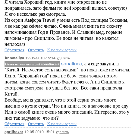
Я читала Хороший год, книга мне откровенно не
понравилась, зато фильм по ней хороший вышел, советую)
Я его несколько раз смотрела.
Из серии Амфора Travel у меня есть Под солнцем Тосканы,
я ее как раз сейчас читаю. Очень милая книга по сюжету
напоминающая Год в Провансе. И Сладкий мед, горькие
лимоны - про Сицилию. Ее пока не читала, но кажется,
неплохая)
Обратиться
-
Ответить
-
К полной версии
12-05-2010-15:14
удалить
Annataliya
sonatinca
, а я еще закупила
Ответ на комментарий sonatinca
#
"Китай. Искусство есть палочками", но пока тоже не читала.
Ясно, "Хороший год" пока не беру, если только потом-
потом, когда совсем читать будет нечего. А на Сицилию я
смотрела-смотрела, но ушла без нее. Все-таки предпочла
Китай.
Вообще, меня удивляет, что в этой серии очень много
именно о кухне стран. Что ни книга, то в заголовке про еду.
Или в самой книге очень много описаний. Интересно, это у
них так задумано, что ли?
Обратиться
-
Ответить
-
К полной версии
12-05-2010-15:21
удалить
aprilhaxar