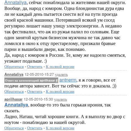
Annataliya
, сейчас понаблюдала за жителями нашей округи.
Вообще, да, народ с юмором. Одна блондинистая дура едва
ли не каждый день пытается снести всё на пути проезда
своей красной машинки. Потерявший всякий ум сосед
регулярно лишает нашу улицу электроэнергии. А недавно
так фестивалил, что аж из ружья палил по соловьям. Еще
один занятой крутым бизнесом мужчина не так давно час
ломился в окно к отцу престарелому, призжали бравые
парни и вышибали двери, как понимаю.
Да, народ с юмором в России. Те, кому же надоело смеяться,
уезжают подальше. :)
Обратиться
-
Ответить
-
К полной версии
12-05-2010-15:27
удалить
Annataliya
antnerm
, я ж говорю, все от
Ответ на комментарий aprilhaxar
#
подачи автора зависит. Вот ты сейчас это и доказала. ;))
Обратиться
-
Ответить
-
К полной версии
12-05-2010-15:30
удалить
aprilhaxar
Annataliya
, вообще-то это была горькая ирония, так
сказать.
Ладно, Наташ, читай хорошие книги. А я выползу во двор с
ноутом - понаблюдаю за нашей округой.
Обратиться
-
Ответить
-
К полной версии