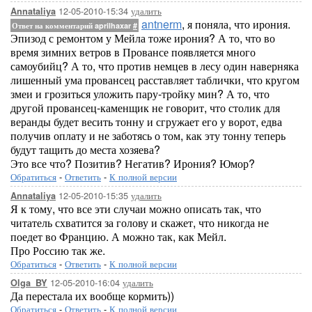
12-05-2010-15:34
удалить
Annataliya
antnerm
, я поняла, что ирония.
Ответ на комментарий aprilhaxar
#
Эпизод с ремонтом у Мейла тоже ирония? А то, что во
время зимних ветров в Провансе появляется много
самоубийц? А то, что против немцев в лесу один наверняка
лишенный ума провансец расставляет таблички, что кругом
змеи и грозиться уложить пару-тройку мин? А то, что
другой провансец-каменщик не говорит, что столик для
веранды будет весить тонну и сгружает его у ворот, едва
получив оплату и не заботясь о том, как эту тонну теперь
будут тащить до места хозяева?
Это все что? Позитив? Негатив? Ирония? Юмор?
Обратиться
-
Ответить
-
К полной версии
12-05-2010-15:35
удалить
Annataliya
Я к тому, что все эти случаи можно описать так, что
читатель схватится за голову и скажет, что никогда не
поедет во Францию. А можно так, как Мейл.
Про Россию так же.
Обратиться
-
Ответить
-
К полной версии
12-05-2010-16:04
удалить
Olga_BY
Да перестала их вообще кормить))
Обратиться
-
Ответить
-
К полной версии