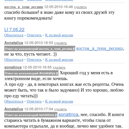
12-05-2010-16:46
удалить
восток_в_тени_ресниц
спасибо большое! я знаю даже кому из своих друзей эту
книгу порекомендовать!
LI 7.05.22
Обратиться
-
Ответить
-
К полной версии
12-05-2010-16:53
удалить
Annataliya
восток_в_тени_ресниц
,
Ответ на комментарий восток_в_тени_ресниц
#
не за что, пусть читают. :))
Обратиться
-
Ответить
-
К полной версии
12-05-2010-16:55
удалить
sonatinca
Хороший год у меня есть в
Ответ на комментарий Annataliya
#
электронном виде, если хочешь.
А про еду - да, в некоторых книгах жае есть рецепты. Очень
может быть, что так и было задумано) И это хорошо, люблю
про еду читать)))
Обратиться
-
Ответить
-
К полной версии
12-05-2010-17:04
удалить
Annataliya
sonatinca
, нее, спасибо. Я книги
Ответ на комментарий sonatinca
#
стараюсь читать в бумажном варианте, чтобы глаза от
компьютера отдыхали, да и вообще, лично мне удобнее так.