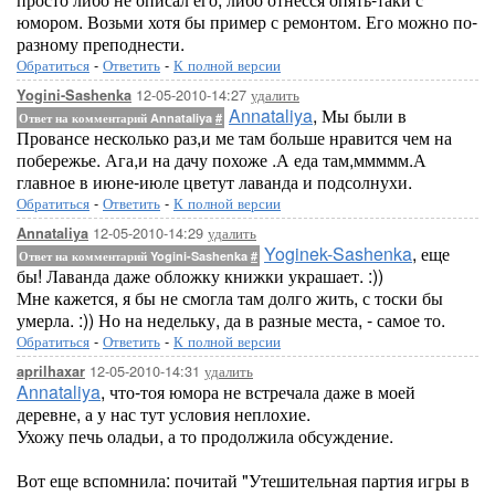
юмором. Возьми хотя бы пример с ремонтом. Его можно по-
разному преподнести.
Обратиться
-
Ответить
-
К полной версии
12-05-2010-14:27
удалить
Yogini-Sashenka
Annataliya
, Мы были в
Ответ на комментарий Annataliya
#
Провансе несколько раз,и ме там больше нравится чем на
побережье. Ага,и на дачу похоже .А еда там,ммммм.А
главное в июне-июле цветут лаванда и подсолнухи.
Обратиться
-
Ответить
-
К полной версии
12-05-2010-14:29
удалить
Annataliya
Yoginek-Sashenka
, еще
Ответ на комментарий Yogini-Sashenka
#
бы! Лаванда даже обложку книжки украшает. :))
Мне кажется, я бы не смогла там долго жить, с тоски бы
умерла. :)) Но на недельку, да в разные места, - самое то.
Обратиться
-
Ответить
-
К полной версии
12-05-2010-14:31
удалить
aprilhaxar
Annataliya
, что-тоя юмора не встречала даже в моей
деревне, а у нас тут условия неплохие.
Ухожу печь оладьи, а то продолжила обсуждение.
Вот еще вспомнила: почитай "Утешительная партия игры в