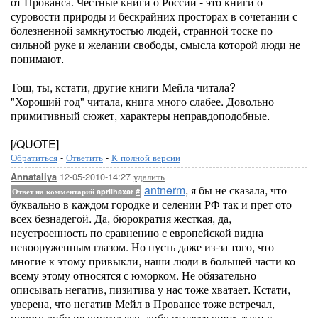
от Прованса. Честные книги о России - это книги о
суровости природы и бескрайних просторах в сочетании с
болезненной замкнутостью людей, странной тоске по
сильной руке и желании свободы, смысла которой люди не
понимают.
Тош, ты, кстати, другие книги Мейла читала?
"Хороший год" читала, книга много слабее. Довольно
примитивный сюжет, характеры неправдоподобные.
[/QUOTE]
Обратиться
-
Ответить
-
К полной версии
12-05-2010-14:27
удалить
Annataliya
antnerm
, я бы не сказала, что
Ответ на комментарий aprilhaxar
#
буквально в каждом городке и селении РФ так и прет ото
всех безнадегой. Да, бюрократия жесткая, да,
неустроенность по сравнению с европейской видна
невооруженным глазом. Но пусть даже из-за того, что
многие к этому привыкли, наши люди в большей части ко
всему этому относятся с юморком. Не обязательно
описывать негатив, пизитива у нас тоже хватает. Кстати,
уверена, что негатив Мейл в Провансе тоже встречал,
просто либо не описал его, либо отнесся опять-таки с