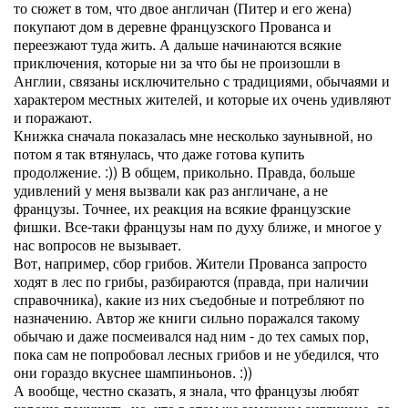
то сюжет в том, что двое англичан (Питер и его жена)
покупают дом в деревне французского Прованса и
переезжают туда жить. А дальше начинаются всякие
приключения, которые ни за что бы не произошли в
Англии, связаны исключительно с традициями, обычаями и
характером местных жителей, и которые их очень удивляют
и поражают.
Книжка сначала показалась мне несколько заунывной, но
потом я так втянулась, что даже готова купить
продолжение. :)) В общем, прикольно. Правда, больше
удивлений у меня вызвали как раз англичане, а не
французы. Точнее, их реакция на всякие французские
фишки. Все-таки французы нам по духу ближе, и многое у
нас вопросов не вызывает.
Вот, например, сбор грибов. Жители Прованса запросто
ходят в лес по грибы, разбираются (правда, при наличии
справочника), какие из них съедобные и потребляют по
назначению. Автор же книги сильно поражался такому
обычаю и даже посмеивался над ним - до тех самых пор,
пока сам не попробовал лесных грибов и не убедился, что
они гораздо вкуснее шампиньонов. :))
А вообще, честно сказать, я знала, что французы любят