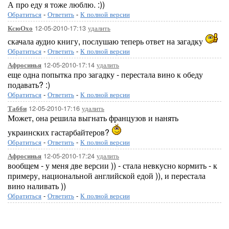
А про еду я тоже люблю. :))
Обратиться
-
Ответить
-
К полной версии
12-05-2010-17:13
удалить
КсюОхо
скачала аудио книгу, послушаю теперь ответ на загадку
Обратиться
-
Ответить
-
К полной версии
12-05-2010-17:14
удалить
Афросинья
еще одна попытка про загадку - перестала вино к обеду
подавать? :)
Обратиться
-
Ответить
-
К полной версии
12-05-2010-17:16
удалить
Табби
Может, она решила выгнать французов и нанять
украинских гастарбайтеров?
Обратиться
-
Ответить
-
К полной версии
12-05-2010-17:24
удалить
Афросинья
вообщем - у меня две версии )) - стала невкусно кормить - к
примеру, национальной английской едой )), и перестала
вино наливать ))
Обратиться
-
Ответить
-
К полной версии