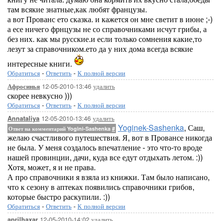
там всякие знатные,как любят французы.
а вот Прованс ето сказка. и кажется он мне светит в июне ;-)
а есе ничего фрнцузы не со справочниками исчут грибы, а
без них. как мы русские.и если только сомнения какие,то
лезут за справочником.ето да у них дома всегда всякие
интересные книги.
Обратиться
-
Ответить
-
К полной версии
12-05-2010-13:46
удалить
Афросинья
скорее невкусно )))
Обратиться
-
Ответить
-
К полной версии
12-05-2010-13:46
удалить
Annataliya
Yoginek-Sashenka
, Саш,
Ответ на комментарий Yogini-Sashenka
#
желаю счастливого путешествия. Я, вот в Провансе никогда
не была. У меня создалось впечатление - это что-то вроде
нашей провинции, дачи, куда все едут отдыхать летом. :))
Хотя, может, я и не права.
А про справочники я взяла из книжки. Там было написано,
что к сезону в аптеках появились справочники грибов,
которые быстро раскупили. :))
Обратиться
-
Ответить
-
К полной версии
12-05-2010-14:02
удалить
aprilhaxar