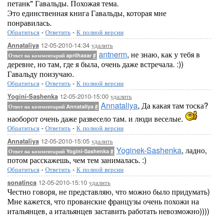
петанк" Гавальды. Похожая тема.
Это единственная книга Гавальды, которая мне
понравилась.
Обратиться
-
Ответить
-
К полной версии
12-05-2010-14:34
удалить
Annataliya
antnerm
, не знаю, как у тебя в
Ответ на комментарий aprilhaxar
#
деревне, но там, где я была, очень даже встречала. :))
Гавальду поизучаю.
Обратиться
-
Ответить
-
К полной версии
12-05-2010-15:00
удалить
Yogini-Sashenka
Annataliya
, Да какая там тоска?
Ответ на комментарий Annataliya
#
наоборот очень даже развесело там. и люди веселые.
Обратиться
-
Ответить
-
К полной версии
12-05-2010-15:05
удалить
Annataliya
Yoginek-Sashenka
, ладно,
Ответ на комментарий Yogini-Sashenka
#
потом расскажешь, чем тем занималась. :)
Обратиться
-
Ответить
-
К полной версии
12-05-2010-15:10
удалить
sonatinca
Честно говоря, не представляю, что можно было придумать)
Мне кажется, что прованские французы очень похожи на
итальянцев, а итальянцев заставить работать невозможно))))