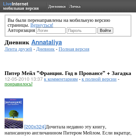
Live
Internet
Дневники
Личка
мобильная версия
Вы были перенаправлены на мобильную версию
страницы.
Вернуться!
Авторизация
Дневник
Annataliya
Лента друзей
-
Дневник
-
Полная версия
Питер Мейл "Франция. Год в Провансе" + Загадка
12-05-2010 13:37
к комментариям
-
к полной версии
-
понравилось!
[200x324]
Дочитала недавно эту книгу,
написанную англичанином Питером Мейлом. Если вкратце,