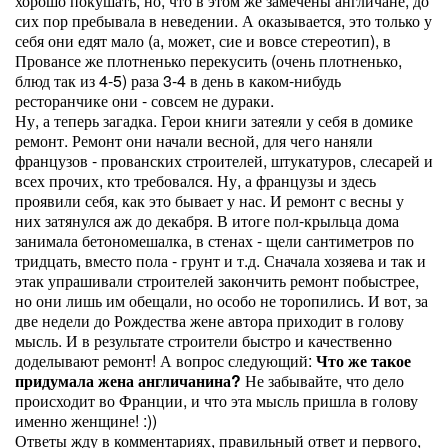
хорошо покушать, но, что в этом же замечены англичане, до
сих пор пребывала в неведении. А оказывается, это только у
себя они едят мало (а, может, сие и вовсе стереотип), в
Провансе же плотненько перекусить (очень плотненько,
блюд так из 4-5) раза 3-4 в день в каком-нибудь
ресторанчике они - совсем не дураки.
Ну, а теперь загадка. Герои книги затеяли у себя в домике
ремонт. Ремонт они начали весной, для чего наняли
французов - прованских строителей, штукатуров, слесарей и
всех прочих, кто требовался. Ну, а французы и здесь
проявили себя, как это бывает у нас. И ремонт с весны у
них затянулся аж до декабря. В итоге пол-крыльца дома
занимала бетономешалка, в стенах - щели сантиметров по
тридцать, вместо пола - грунт и т.д. Сначала хозяева и так и
этак упрашивали строителей закончить ремонт побыстрее,
но они лишь им обещали, но особо не торопились. И вот, за
две недели до Рождества жене автора приходит в голову
мысль. И в результате строители быстро и качественно
доделывают ремонт! А вопрос следующий:
Что же такое
придумала жена англичанина?
Не забывайте, что дело
происходит во Франции, и что эта мысль пришла в голову
именно женщине! :))
Ответы жду в комментариях, правильный ответ и первого,