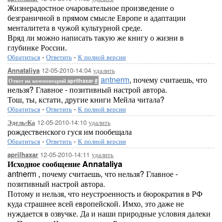
Жизнерадостное очаровательное произведение о
безграничной в прямом смысле Европе и адаптации
менталитета в чужой культурной среде.
Вряд ли можно написать такую же книгу о жизни в
глубинке России.
Обратиться
-
Ответить
-
К полной версии
12-05-2010-14:04
удалить
Annataliya
antnerm
, почему считаешь, что
Ответ на комментарий aprilhaxar
#
нельзя? Главное - позитивный настрой автора.
Тош, ты, кстати, другие книги Мейла читала?
Обратиться
-
Ответить
-
К полной версии
12-05-2010-14:10
удалить
Эдель-Ка
рождественского гуся им пообещала
Обратиться
-
Ответить
-
К полной версии
12-05-2010-14:11
удалить
aprilhaxar
Исходное сообщение Annataliya
antnerm , почему считаешь, что нельзя? Главное -
позитивный настрой автора.
Потому и нельзя, что неустроенность и бюрократия в РФ
куда страшнее всей европейской. Имхо, это даже не
нуждается в озвучке. Да и наши природные условия далеки