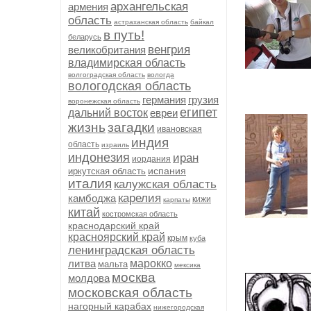
архангельская
армения
область
астраханская область
байкал
в путь!
беларусь
венгрия
великобритания
владимирская область
волгоградская область
вологда
вологодская область
германия
грузия
воронежская область
египет
дальний восток
евреи
жизнь
загадки
ивановская
индия
область
израиль
индонезия
иран
иордания
испания
иркутская область
италия
калужская область
карелия
камбоджа
кижи
карпаты
китай
костромская область
краснодарский край
красноярский край
крым
куба
ленинградская область
литва
марокко
мальта
мексика
москва
молдова
московская область
нагорный карабах
нижегородская