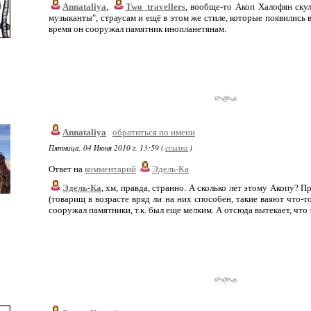
Annataliya
,
Two_travellers
, вообще-то Акоп Халофян ску
музыканты", страусам и ещё в этом же стиле, которые появились в
время он сооружал памятник инопланетянам.
Annataliya
обратиться по имени
Пятница, 04 Июня 2010 г. 13:59 (
ссылка
)
Ответ на
комментарий
Эдель-Ка
Эдель-Ка
, хм, правда, странно. А сколько лет этому Акопу? П
(товарищ в возрасте вряд ли на них способен, такие ваяют что-т
сооружал памятники, т.к. был еще мелким. А отсюда вытекает, что 