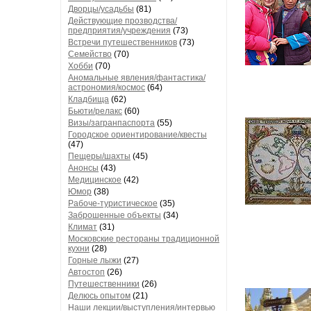
Дворцы/усадьбы
(81)
Действующие прозводства/
предприятия/учреждения
(73)
Встречи путешественников
(73)
Семейство
(70)
Хобби
(70)
Аномальные явления/фантастика/
астрономия/космос
(64)
Кладбища
(62)
Бьюти/релакс
(60)
Визы/загранпаспорта
(55)
Городское ориентирование/квесты
(47)
Пещеры/шахты
(45)
Анонсы
(43)
Медицинское
(42)
Юмор
(38)
Рабоче-туристическое
(35)
Заброшенные объекты
(34)
Климат
(31)
Московские рестораны традиционной
кухни
(28)
Горные лыжи
(27)
Автостоп
(26)
Путешественники
(26)
Делюсь опытом
(21)
Наши лекции/выступления/интервью