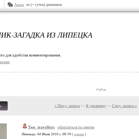
Авось
из (+ сутки) дневников
ИК-ЗАГАДКА ИЗ ЛИПЕЦКА
то для удобства комментирования.
щение
« Пред. запись
—
К дневнику
—
След. запись »
ь
Two_travellers
обратиться по имени
Пятница, 04 Июня 2010 г. 08:59 (
ссылка
)