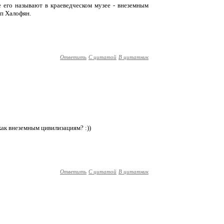
е его называют в краеведческом музее - внеземным
оп Халофян.
Ответить
С цитатой
В цитатник
 как внеземным цивилизациям? :))
Ответить
С цитатой
В цитатник