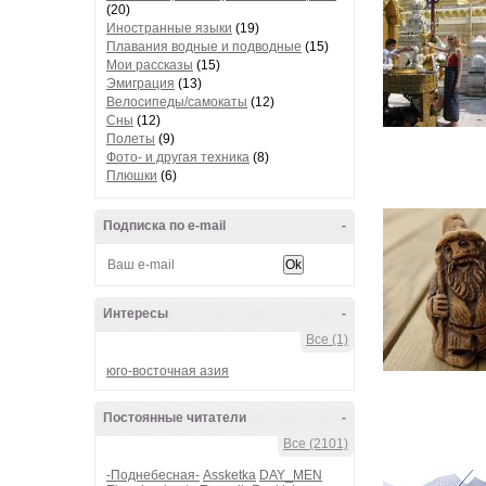
(20)
Иностранные языки
(19)
Плавания водные и подводные
(15)
Мои рассказы
(15)
Эмиграция
(13)
Велосипеды/самокаты
(12)
Сны
(12)
Полеты
(9)
Фото- и другая техника
(8)
Плюшки
(6)
Подписка по e-mail
-
Интересы
-
Все (1)
юго-восточная азия
Постоянные читатели
-
Все (2101)
-Поднебесная-
Assketka
DAY_MEN