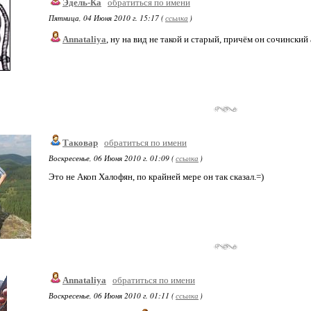
Эдель-Ка
обратиться по имени
Пятница, 04 Июня 2010 г. 15:17 (
ссылка
)
Annataliya
, ну на вид не такой и старый, причём он сочинский
Таковар
обратиться по имени
Воскресенье, 06 Июня 2010 г. 01:09 (
ссылка
)
Это не Акоп Халофян, по крайней мере он так сказал.=)
Annataliya
обратиться по имени
Воскресенье, 06 Июня 2010 г. 01:11 (
ссылка
)