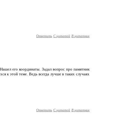
Ответить
С цитатой
В цитатник
 Нашел его координаты. Задал вопрос про памятник
ся к этой теме. Ведь всегда лучше в таких случаях
Ответить
С цитатой
В цитатник