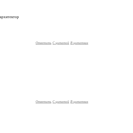
 архитектор
Ответить
С цитатой
В цитатник
Ответить
С цитатой
В цитатник