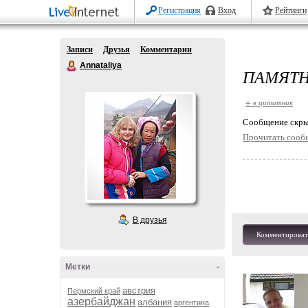
Регистрация
Вход
Рейтинги
Записи
Друзья
Комментарии
Annataliya
ПАМЯТН
+ в цитатник
Cообщение скры
Прочитать сооб
В друзья
Комментироват
Метки
-
австрия
Пермский край
азербайджан
албания
аргентина