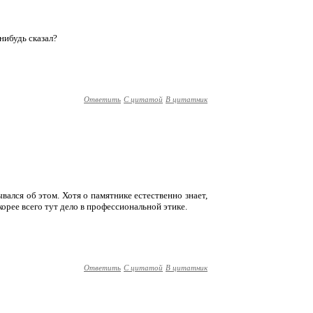
нибудь сказал?
Ответить
С цитатой
В цитатник
ывался об этом. Хотя о памятнике естественно знает,
корее всего тут дело в профессиональной этике.
Ответить
С цитатой
В цитатник