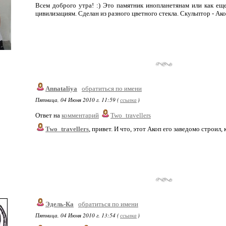
Всем доброго утра! :) Это памятник инопланетянам или как ещ
цивилизациям. Сделан из разного цветного стекла. Скульптор - Ак
Annataliya
обратиться по имени
Пятница, 04 Июня 2010 г. 11:59 (
ссылка
)
Ответ на
комментарий
Two_travellers
Two_travellers
, привет. И что, этот Акоп его заведомо строил,
Эдель-Ка
обратиться по имени
Пятница, 04 Июня 2010 г. 13:54 (
ссылка
)