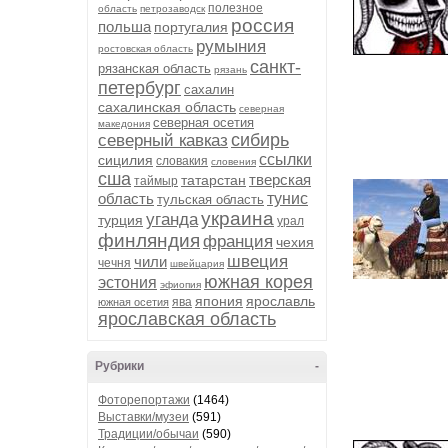
полезное
область
петрозаводск
россия
польша
португалия
румыния
ростовская область
санкт-
рязанская область
рязань
петербург
сахалин
сахалинская область
северная
северная осетия
македония
сибирь
северный кавказ
ссылки
сицилия
словакия
словения
сша
тверская
татарстан
таймыр
область
тунис
тульская область
украина
уганда
турция
урал
финляндия
франция
чехия
швеция
чили
чечня
швейцария
южная корея
эстония
эфиопия
япония
ярославль
ява
южная осетия
ярославская область
Рубрики
-
Фоторепортажи
(1464)
Выставки/музеи
(591)
Традиции/обычаи
(590)