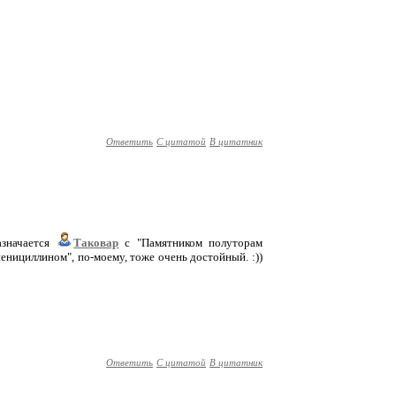
Ответить
С цитатой
В цитатник
азначается
Таковар
с "Памятником полуторам
пенициллином", по-моему, тоже очень достойный. :))
Ответить
С цитатой
В цитатник