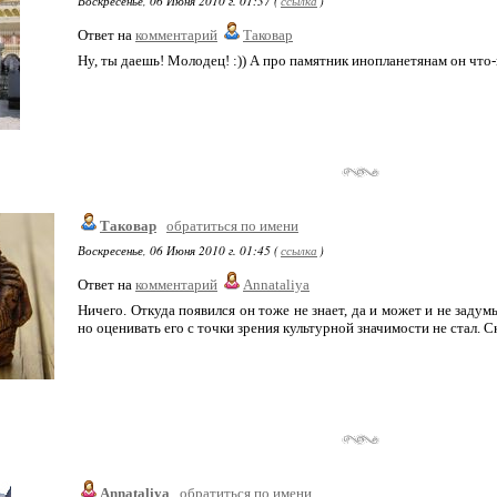
Воскресенье, 06 Июня 2010 г. 01:37 (
ссылка
)
Ответ на
комментарий
Таковар
Ну, ты даешь! Молодец! :)) А про памятник инопланетянам он что-
Таковар
обратиться по имени
Воскресенье, 06 Июня 2010 г. 01:45 (
ссылка
)
Ответ на
комментарий
Annataliya
Ничего. Откуда появился он тоже не знает, да и может и не задум
но оценивать его с точки зрения культурной значимости не стал. С
Annataliya
обратиться по имени