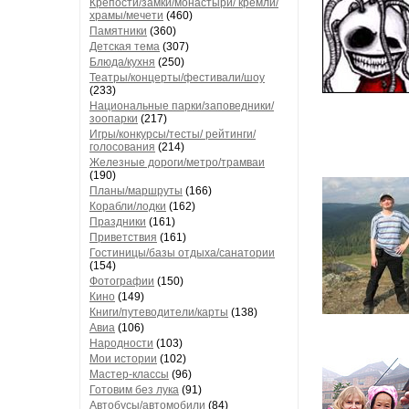
Крепости/замки/монастыри/ кремли/
храмы/мечети
(460)
Памятники
(360)
Детская тема
(307)
Блюда/кухня
(250)
Театры/концерты/фестивали/шоу
(233)
Национальные парки/заповедники/
зоопарки
(217)
Игры/конкурсы/тесты/ рейтинги/
голосования
(214)
Железные дороги/метро/трамваи
(190)
Планы/маршруты
(166)
Корабли/лодки
(162)
Праздники
(161)
Приветствия
(161)
Гостиницы/базы отдыха/санатории
(154)
Фотографии
(150)
Кино
(149)
Книги/путеводители/карты
(138)
Авиа
(106)
Народности
(103)
Мои истории
(102)
Мастер-классы
(96)
Готовим без лука
(91)
Автобусы/автомобили
(84)