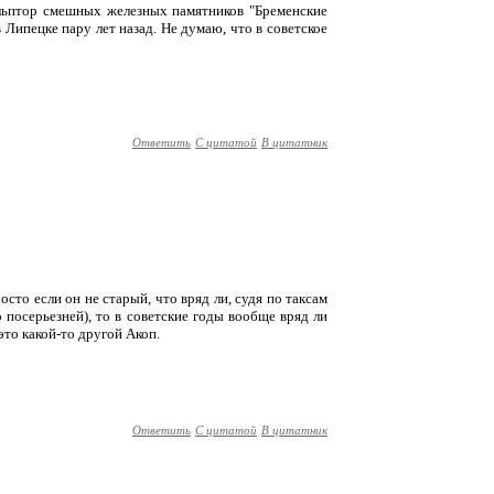
льптор смешных железных памятников "Бременские
 Липецке пару лет назад. Не думаю, что в советское
Ответить
С цитатой
В цитатник
росто если он не старый, что вряд ли, судя по таксам
о посерьезней), то в советские годы вообще вряд ли
это какой-то другой Акоп.
Ответить
С цитатой
В цитатник