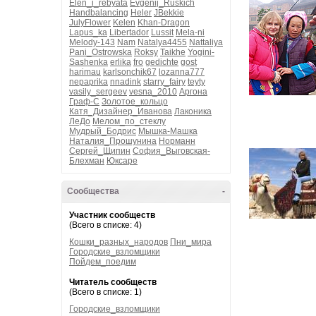
Elen_i_rebyata
Evgenij_Ruskich
Handbalancing
Heler
JBekkie
JulyFlower
Kelen
Khan-Dragon
Lapus_ka
Libertador
Lussit
Mela-ni
Melody-143
Nam
Natalya4455
Nattaliya
Pani_Ostrowska
Roksy
Taikhe
Yogini-
Sashenka
erlika
fro
gedichte
gost
harimau
karlsonchik67
lozanna777
nepaprika
nnadink
starry_fairy
teyty
vasily_sergeev
vesna_2010
Аргона
Граф-С
Золотое_кольцо
Катя_Дизайнер_Иванова
Лаконика
ЛеДо
Мелом_по_стеклу
Мудрый_Бодрис
Мышка-Машка
Наталия_Прошунина
Норманн
Сергей_Щипин
София_Выговская-
Блехман
Юксаре
Сообщества
-
Участник сообществ
(Всего в списке: 4)
Кошки_разных_народов
Пни_мира
Городские_взломщики
Пойдем_поедим
Читатель сообществ
(Всего в списке: 1)
Городские_взломщики