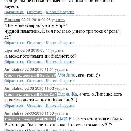
официальное название имеет связанное с биологией и
наукой.
Обратиться
-
Ответить
-
К полной версии
02-06-2010-09:06
удалить
Mortiana
"Все молекулярно в этом мире"
Чудной памятник. Как я полагаю у него три токих "рога",
да?
Обратиться
-
Ответить
-
К полной версии
02-06-2010-09:41
удалить
Liya_ast
А может это памятник библиотеке?
Обратиться
-
Ответить
-
К полной версии
02-06-2010-11:01
удалить
Annataliya
Mortiana
, ага, три. :))
Ответ на комментарий Mortiana
#
Обратиться
-
Ответить
-
К полной версии
02-06-2010-11:02
удалить
Annataliya
Эдель-Ка
, а что, в Липецке есть
Ответ на комментарий Эдель-Ка
#
какие-то достижения в биологии? :)
Обратиться
-
Ответить
-
К полной версии
02-06-2010-11:03
удалить
Annataliya
AMG-F1
, самолетам может быть.
Ответ на комментарий AMG-F1
#
В Липецке была летная школа. Но вот с космосом???
Обратиться
-
Ответить
-
К полной версии