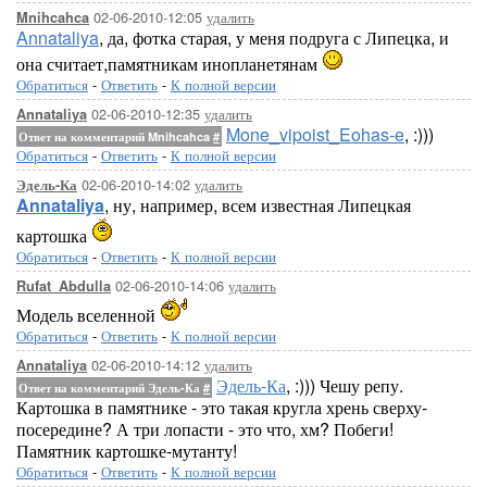
02-06-2010-12:05
удалить
Mnihcahca
Annataliya
, да, фотка старая, у меня подруга с Липецка, и
она считает,памятникам инопланетянам
Обратиться
-
Ответить
-
К полной версии
02-06-2010-12:35
удалить
Annataliya
Mone_vipoist_Eohas-e
, :)))
Ответ на комментарий Mnihcahca
#
Обратиться
-
Ответить
-
К полной версии
02-06-2010-14:02
удалить
Эдель-Ка
Annataliya
, ну, например, всем известная Липецкая
картошка
Обратиться
-
Ответить
-
К полной версии
02-06-2010-14:06
удалить
Rufat_Abdulla
Модель вселенной
Обратиться
-
Ответить
-
К полной версии
02-06-2010-14:12
удалить
Annataliya
Эдель-Ка
, :))) Чешу репу.
Ответ на комментарий Эдель-Ка
#
Картошка в памятнике - это такая кругла хрень сверху-
посередине? А три лопасти - это что, хм? Побеги!
Памятник картошке-мутанту!
Обратиться
-
Ответить
-
К полной версии