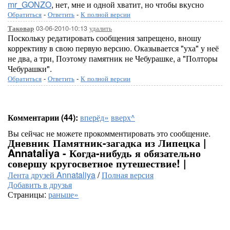
mr_GONZO
, нет, мне и одной хватит, но чтобы вкусно
Обратиться
-
Ответить
-
К полной версии
03-06-2010-10:13
удалить
Таковар
Поскольку редатировать сообщения запрещено, вношу
коррективу в свою первую версию. Оказывается "уха" у неё
не два, а три, Поэтому памятник не Чебурашке, а "Полторы
Чебурашки".
Обратиться
-
Ответить
-
К полной версии
Комментарии (44):
вперёд»
вверх^
Вы сейчас не можете прокомментировать это сообщение.
Дневник Памятник-загадка из Липецка |
Annataliya - Когда-нибудь я обязательно
совершу кругосветное путешествие! |
Лента друзей Annataliya
/
Полная версия
Добавить в друзья
Страницы:
раньше»