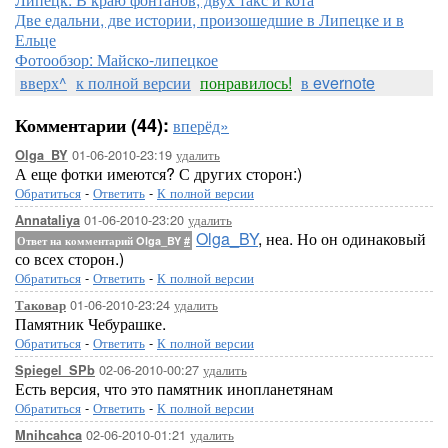
Две едальни, две истории, произошедшие в Липецке и в
Ельце
Фотообзор: Майско-липецкое
вверх^
к полной версии
понравилось!
в evernote
Комментарии (44):
вперёд»
01-06-2010-23:19
удалить
Olga_BY
А еще фотки имеются? С других сторон:)
Обратиться
-
Ответить
-
К полной версии
01-06-2010-23:20
удалить
Annataliya
Olga_BY
, неа. Но он одинаковый
Ответ на комментарий Olga_BY
#
со всех сторон.)
Обратиться
-
Ответить
-
К полной версии
01-06-2010-23:24
удалить
Таковар
Памятник Чебурашке.
Обратиться
-
Ответить
-
К полной версии
02-06-2010-00:27
удалить
Spiegel_SPb
Есть версия, что это памятник инопланетянам
Обратиться
-
Ответить
-
К полной версии
02-06-2010-01:21
удалить
Mnihcahca