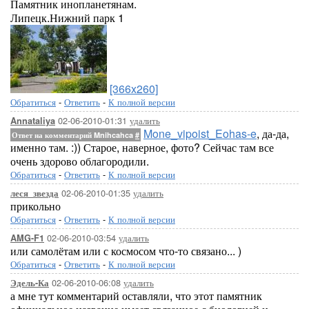
Памятник инопланетянам.
Липецк.Нижний парк 1
[366x260]
Обратиться
-
Ответить
-
К полной версии
02-06-2010-01:31
удалить
Annataliya
Mone_vipoist_Eohas-e
, да-да,
Ответ на комментарий Mnihcahca
#
именно там. :)) Старое, наверное, фото? Сейчас там все
очень здорово облагородили.
Обратиться
-
Ответить
-
К полной версии
02-06-2010-01:35
удалить
леся_звезда
прикольно
Обратиться
-
Ответить
-
К полной версии
02-06-2010-03:54
удалить
AMG-F1
или самолётам или с космосом что-то связано... )
Обратиться
-
Ответить
-
К полной версии
02-06-2010-06:08
удалить
Эдель-Ка
а мне тут комментарий оставляли, что этот памятник