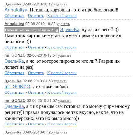
02-06-2010-16:17
удалить
Эдель-Ка
Annataliya
, Наташка, картошка - это я про биологию!!!
Обратиться
-
Ответить
-
К полной версии
02-06-2010-16:22
удалить
Annataliya
Эдель-Ка
, ну да, а я чего? :))
Ответ на комментарий Эдель-Ка
#
Памятник картошке-мутанту имеет прямое отношение к
биологии. :))
Обратиться
-
Ответить
-
К полной версии
02-06-2010-18:54
удалить
mr_GONZO
Эдель-Ка
, а чо, эт которое пирожное что ли? Гаврик их
лопает на раз)
Обратиться
-
Ответить
-
К полной версии
02-06-2010-21:53
удалить
Эдель-Ка
mr_GONZO
, я их тоже люблю
Обратиться
-
Ответить
-
К полной версии
02-06-2010-21:57
удалить
mr_GONZO
Эдель-Ка
, а я их раньше сам готовил, по моему фирменному
рецепту)) правда получалось не так вкусно, как те, что из
кондитерских, зато их было много))
Обратиться
-
Ответить
-
К полной версии
03-06-2010-07:25
удалить
Эдель-Ка