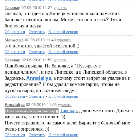
02-06-2010-11:27
удалить
Таковар
слышал, что где-то в Липецк устанавливали памятник
баночке с пенициллином, Может это оно и есть? Тут и
биология и наука,
Обратиться
-
Ответить
-
К полной версии
02-06-2010-11:49
удалить
Марженка
это памятник ушастой вселенной :)
Обратиться
-
Ответить
-
К полной версии
02-06-2010-11:52
удалить
Таковар
Ошибочка вышла, Не баночке, а "Пузырьку с
пенициллином", и не в Липецке, а в Липецкой области, в
Задонске.
Annataliya
, а почему стоит запрет на удаление и
редактирование? Я бы удалил комментарий, чтобы не
пускать народ по ложному следу.
Обратиться
-
Ответить
-
К полной версии
02-06-2010-11:55
удалить
Annataliya
Таковар
, давно уже стоит. Должна
Ответ на комментарий Таковар
#
же я знать, кто что пишет. :))
Ничего страшного, на самом деле. Вариант с баночкой мне
очень понравился. :))
Обратиться
-
Ответить
-
К полной версии