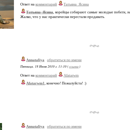
Ответ на
комментарий
Татьяна_Ясина
Татьяна_Ясина
, корейцы собирают самые молодые побеги, н
Жалко, что у нас практически перестали продавать.
Annataliya
обратиться по имени
Пятница, 18 Июня 2010 г. 13:10 (
ссылка
)
Ответ на
комментарий
Afatarwm
Afatarwm1
, конечно! Пожалуйста! :)
Annataliya
обратиться по имени