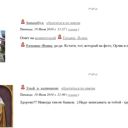
Annataliya
обратиться по имени
Пятница, 18 Июня 2010 г. 13:27 (
ссылка
)
Ответ на
комментарий
Татьяна_Ясина
Татьяна_Ясина
, да-да. Кстати, тот, который на фото, Орляк и е
Эльф_в_капюшоне
обратиться по имени
Пятница, 18 Июня 2010 г. 21:00 (
ссылка
)
Здорово!!! Никогда там не бывала. :) Надо записывать за тобой - гд