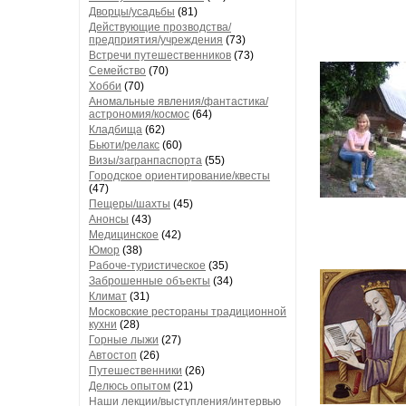
Дворцы/усадьбы
(81)
Действующие прозводства/
предприятия/учреждения
(73)
Встречи путешественников
(73)
Семейство
(70)
Хобби
(70)
Аномальные явления/фантастика/
астрономия/космос
(64)
Кладбища
(62)
Бьюти/релакс
(60)
Визы/загранпаспорта
(55)
Городское ориентирование/квесты
(47)
Пещеры/шахты
(45)
Анонсы
(43)
Медицинское
(42)
Юмор
(38)
Рабоче-туристическое
(35)
Заброшенные объекты
(34)
Климат
(31)
Московские рестораны традиционной
кухни
(28)
Горные лыжи
(27)
Автостоп
(26)
Путешественники
(26)
Делюсь опытом
(21)
Наши лекции/выступления/интервью