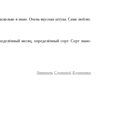
сколько я знаю. Очень вкусная штука. Сама люблю.
пределённый месяц, определённый сорт. Сорт знаю-
Ответить
С цитатой
В цитатник