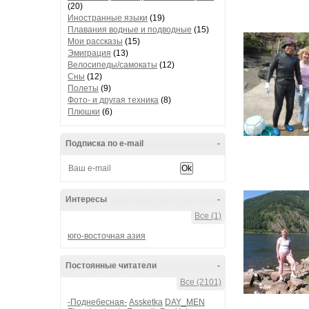
(20)
Иностранные языки
(19)
Плавания водные и подводные
(15)
Мои рассказы
(15)
Эмиграция
(13)
Велосипеды/самокаты
(12)
Сны
(12)
Полеты
(9)
Фото- и другая техника
(8)
Плюшки
(6)
Подписка по e-mail
-
Интересы
-
Все (1)
юго-восточная азия
Постоянные читатели
-
Все (2101)
-Поднебесная-
Assketka
DAY_MEN