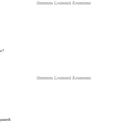
Ответить
С цитатой
В цитатник
ые?
Ответить
С цитатой
В цитатник
ндышей.