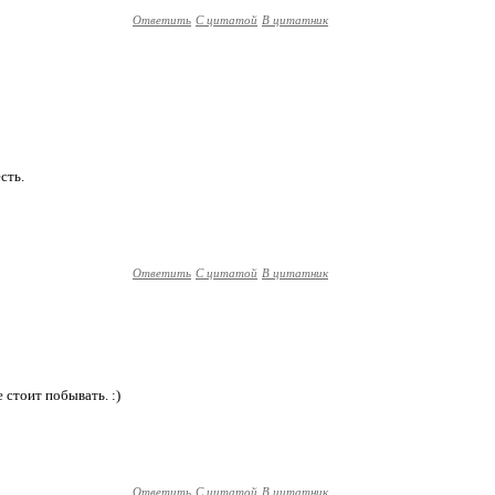
Ответить
С цитатой
В цитатник
сть.
Ответить
С цитатой
В цитатник
е стоит побывать. :)
Ответить
С цитатой
В цитатник