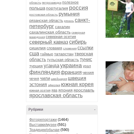
полезное
область
петрозаводск
россия
польша
португалия
румыния
ростовская область
санкт-
рязанская область
рязань
петербург
сахалин
сахалинская область
северная
северная осетия
македония
сибирь
северный кавказ
ссылки
сицилия
словакия
словения
сша
тверская
татарстан
таймыр
область
тунис
тульская область
украина
уганда
турция
урал
финляндия
франция
чехия
швеция
чили
чечня
швейцария
южная корея
эстония
эфиопия
япония
ярославль
ява
южная осетия
ярославская область
Рубрики
-
Фоторепортажи
(1464)
Выставки/музеи
(591)
Традиции/обычаи
(590)