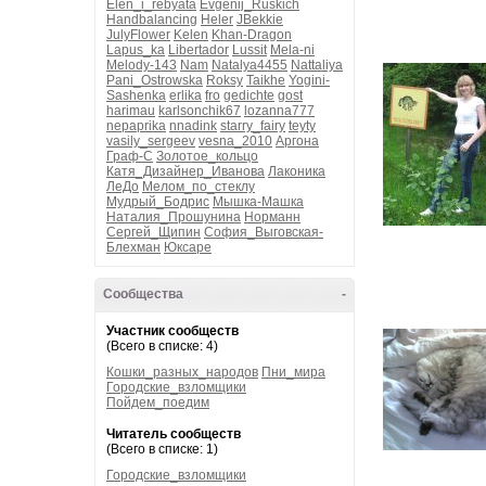
Elen_i_rebyata
Evgenij_Ruskich
Handbalancing
Heler
JBekkie
JulyFlower
Kelen
Khan-Dragon
Lapus_ka
Libertador
Lussit
Mela-ni
Melody-143
Nam
Natalya4455
Nattaliya
Pani_Ostrowska
Roksy
Taikhe
Yogini-
Sashenka
erlika
fro
gedichte
gost
harimau
karlsonchik67
lozanna777
nepaprika
nnadink
starry_fairy
teyty
vasily_sergeev
vesna_2010
Аргона
Граф-С
Золотое_кольцо
Катя_Дизайнер_Иванова
Лаконика
ЛеДо
Мелом_по_стеклу
Мудрый_Бодрис
Мышка-Машка
Наталия_Прошунина
Норманн
Сергей_Щипин
София_Выговская-
Блехман
Юксаре
Сообщества
-
Участник сообществ
(Всего в списке: 4)
Кошки_разных_народов
Пни_мира
Городские_взломщики
Пойдем_поедим
Читатель сообществ
(Всего в списке: 1)
Городские_взломщики