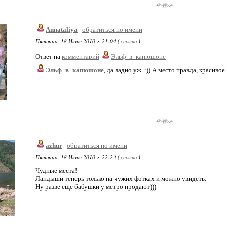
Annataliya
обратиться по имени
Пятница, 18 Июня 2010 г. 21:04 (
ссылка
)
Ответ на
комментарий
Эльф_в_капюшоне
Эльф_в_капюшоне
, да ладно уж. :)) А место правда, красивое
azhur
обратиться по имени
Пятница, 18 Июня 2010 г. 22:23 (
ссылка
)
Чудные места!
Ландыши теперь только на чужих фотках и можно увидеть.
Ну разве еще бабушки у метро продают)))