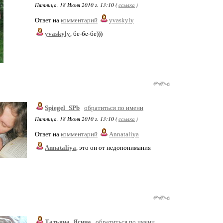
Пятница, 18 Июня 2010 г. 13:10 (
ссылка
)
Ответ на
комментарий
yvaskyly
yvaskyly
, бе-бе-бе)))
Spiegel_SPb
обратиться по имени
Пятница, 18 Июня 2010 г. 13:10 (
ссылка
)
Ответ на
комментарий
Annataliya
Annataliya
, это он от недопонимания
Татьяна_Ясина
обратиться по имени