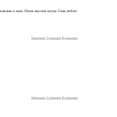
асколько я знаю. Очень вкусная штука. Сама люблю.
Ответить
С цитатой
В цитатник
Ответить
С цитатой
В цитатник