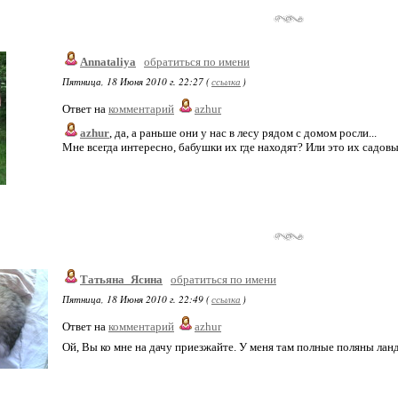
Annataliya
обратиться по имени
Пятница, 18 Июня 2010 г. 22:27 (
ссылка
)
Ответ на
комментарий
azhur
azhur
, да, а раньше они у нас в лесу рядом с домом росли...
Мне всегда интересно, бабушки их где находят? Или это их садов
Татьяна_Ясина
обратиться по имени
Пятница, 18 Июня 2010 г. 22:49 (
ссылка
)
Ответ на
комментарий
azhur
Ой, Вы ко мне на дачу приезжайте. У меня там полные поляны ла