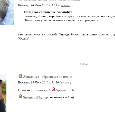
Пятница, 18 Июня 2010 г. 13:15 (
ссылка
)
Исходное сообщение Annataliya
Татьяна_Ясина , корейцы собирают самые молодые побеги, на
Жалко, что у нас практически перестали продавать.
там целая куча хитростей. Определённая часть папоротника, о
"Орляк"
Annataliya
обратиться по имени
Пятница, 18 Июня 2010 г. 13:26 (
ссылка
)
Ответ на
комментарий
Spiegel_SPb
Spiegel_SPb
, о да, не иначе как! :)))