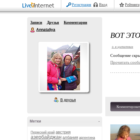
Регистрация
Вход
Рейтинги
Записи
Друзья
Комментарии
Annataliya
ВОТ ЭТО
+ в цитатник
Cообщение скры
Прочитать сооб
В друзья
Комментироват
Метки
-
австрия
Пермский край
азербайджан
албания
аргентина