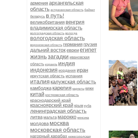
архангельская
армения
область
астраханская область
байкал
в путь!
беларусь
венгрия
великобритания
владимирская область
волгоградская область
вологда
вологодская область
германия
грузия
воронежская область
египет
дальний восток
евреи
жизнь
загадки
ивановская
индия
область
израиль
индонезия
иран
иордания
испания
иркутская область
италия
калужская область
карелия
камбоджа
кижи
карпаты
китай
костромская область
краснодарский край
красноярский край
крым
куба
ленинградская область
литва
марокко
мальта
мексика
москва
молдова
московская область
нагорный карабах
нижегородская