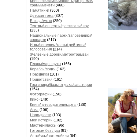
Крепости/замки/монастыри/ кремли/
храмы/мечети
(460)
Памятники
(360)
Детская тема
(307)
Блюда/кухня
(250)
Театры/концерты/фестивали/шоу
(233)
Национальные парки/заповедники/
зоопарки
(217)
Игры/конкурсы/тесты/ рейтинги/
голосования
(214)
Железные дороги/метро/трамваи
(190)
Планы/маршруты
(166)
Корабли/лодки
(162)
Праздники
(161)
Приветствия
(161)
Гостиницы/базы отдыха/санатории
(154)
Фотографии
(150)
Кино
(149)
Книги/путеводители/карты
(138)
Авиа
(106)
Народности
(103)
Мои истории
(102)
Мастер-классы
(96)
Готовим без лука
(91)
Автобусы/автомобили
(84)