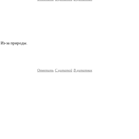
. Из-за природы.
Ответить
С цитатой
В цитатник