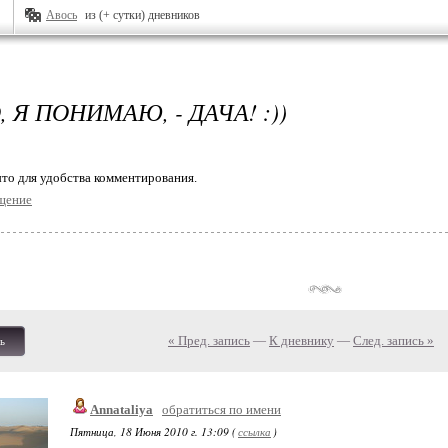
Авось
из (+ сутки) дневников
, Я ПОНИМАЮ, - ДАЧА! :))
то для удобства комментирования.
щение
« Пред. запись
—
К дневнику
—
След. запись »
ь
Annataliya
обратиться по имени
Пятница, 18 Июня 2010 г. 13:09 (
ссылка
)