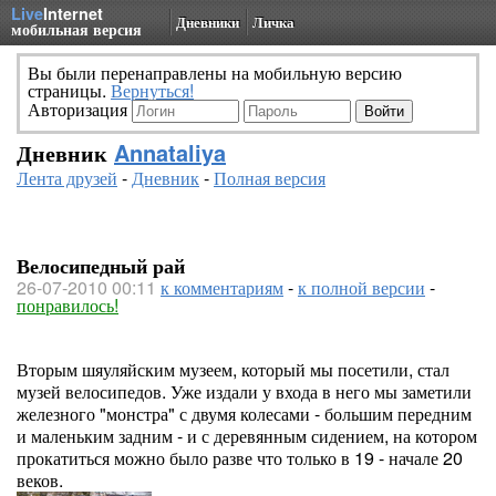
Live
Internet
Дневники
Личка
мобильная версия
Вы были перенаправлены на мобильную версию
страницы.
Вернуться!
Авторизация
Дневник
Annataliya
Лента друзей
-
Дневник
-
Полная версия
Велосипедный рай
26-07-2010 00:11
к комментариям
-
к полной версии
-
понравилось!
Вторым шяуляйским музеем, который мы посетили, стал
музей велосипедов. Уже издали у входа в него мы заметили
железного "монстра" с двумя колесами - большим передним
и маленьким задним - и с деревянным сидением, на котором
прокатиться можно было разве что только в 19 - начале 20
веков.