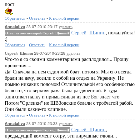
пост!
Обратиться
-
Ответить
-
К полной версии
28-07-2010-23:17
удалить
Annataliya
Сергей_Щипин
, пожалуйста!
Ответ на комментарий Сергей_Щипин
#
:)
Обратиться
-
Ответить
-
К полной версии
28-07-2010-23:28
удалить
Сергей_Щипин
Что-то я со своими комментариями расплодился... Прошу
прощения....
Да! Сначала на нем ездил мой брат, потом я. Мы его всегда
брали на дачу, возили с собой на отдых на Украину. Не
помню никаких поломок! Отличительной его особенностью
было то, что верхняя рама была раздвоенной. Я туда
запихивал палку и примысливал из нее Бог знает что!
Потом "Орленки" не ШВЗовские белали с тробчатой рабой.
Они были какие-то хлипкие.
Обратиться
-
Ответить
-
К полной версии
28-07-2010-23:33
удалить
Annataliya
Сергей_Щипин
,
Ответ на комментарий Сергей_Щипин
#
предыдущий коммент сотру, эти лирушные глюки...