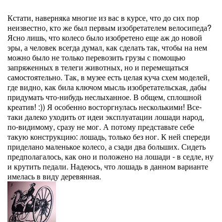
Кстати, наверняка многие из вас в курсе, что до сих пор
неизвестно, кто же был первым изобретателем велосипеда?
Ясно лишь, что колесо было изобретено еще аж до новой
эры, а человек всегда думал, как сделать так, чтобы на нем
можно было не только перевозить грузы с помощью
запряженных в телеги животных, но и перемещаться
самостоятельно. Так, в музее есть целая куча схем моделей,
где видно, как била ключом мысль изобретательская, дабы
придумать что-нибудь неслыханное. В общем, сплошной
креатив! :)) Я особенно восторгнулась несколькими! Все-
таки далеко уходить от идеи эксплуатации лошади народ,
по-видимому, сразу не мог. А потому представьте себе
такую конструкцию: лошадь, только без ног. К ней спереди
приделано маленькое колесо, а сзади два больших. Сидеть
предполагалось, как оно и положено на лошади - в седле, ну
и крутить педали. Надеюсь, что лошадь в данном варианте
имелась в виду деревянная.