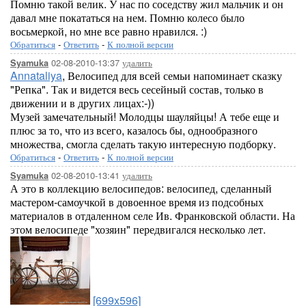
Помню такой велик. У нас по соседству жил мальчик и он
давал мне покататься на нем. Помню колесо было
восьмеркой, но мне все равно нравился. :)
Обратиться
-
Ответить
-
К полной версии
02-08-2010-13:37
удалить
Syamuka
Annataliya
, Велосипед для всей семьи напоминает сказку
"Репка". Так и видется весь сесейный состав, только в
движении и в других лицах:-))
Музей замечательный! Молодцы шауляйцы! А тебе еще и
плюс за то, что из всего, казалось бы, однообразного
множества, смогла сделать такую интересную подборку.
Обратиться
-
Ответить
-
К полной версии
02-08-2010-13:41
удалить
Syamuka
А это в коллекцию велосипедов: велосипед, сделанный
мастером-самоучкой в довоенное время из подсобных
материалов в отдаленном селе Ив. Франковской области. На
этом велосипеде "хозяин" передвигался несколько лет.
[699x596]