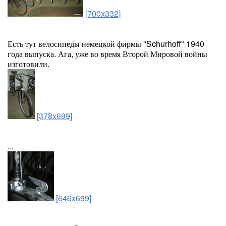
[700x332]
Есть тут велосипеды немецкой фирмы "Schurhoff" 1940
года выпуска. Ага, уже во время Второй Мировой войны
изготовили.
[378x699]
...
[646x699]