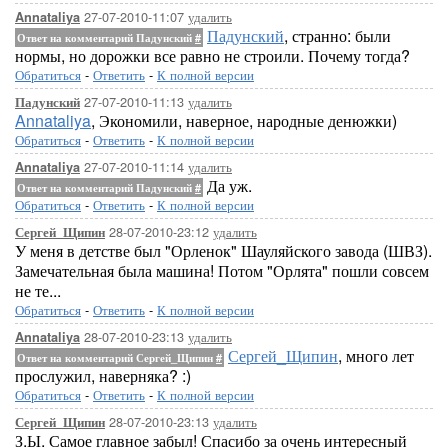
27-07-2010-11:07
удалить
Annataliya
Падунский
, странно: были
Ответ на комментарий Падунский
#
нормы, но дорожки все равно не строили. Почему тогда?
Обратиться
-
Ответить
-
К полной версии
27-07-2010-11:13
удалить
Падунский
Annataliya
, Экономили, наверное, народные денюжки)
Обратиться
-
Ответить
-
К полной версии
27-07-2010-11:14
удалить
Annataliya
Да уж.
Ответ на комментарий Падунский
#
Обратиться
-
Ответить
-
К полной версии
28-07-2010-23:12
удалить
Сергей_Щипин
У меня в детстве был "Орленок" Шауляйского завода (ШВЗ).
Замечательная была машина! Потом "Орлята" пошли совсем
не те...
Обратиться
-
Ответить
-
К полной версии
28-07-2010-23:13
удалить
Annataliya
Сергей_Щипин
, много лет
Ответ на комментарий Сергей_Щипин
#
прослужил, наверняка? :)
Обратиться
-
Ответить
-
К полной версии
28-07-2010-23:13
удалить
Сергей_Щипин
З.Ы. Самое главное забыл! Спасибо за очень интересный