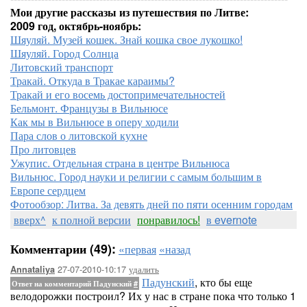
Мои другие рассказы из путешествия по Литве:
2009 год, октябрь-ноябрь:
Шяуляй. Музей кошек. Знай кошка свое лукошко!
Шяуляй. Город Солнца
Литовский транспорт
Тракай. Откуда в Тракае караимы?
Тракай и его восемь достопримечательностей
Бельмонт. Французы в Вильнюсе
Как мы в Вильнюсе в оперу ходили
Пара слов о литовской кухне
Про литовцев
Ужупис. Отдельная страна в центре Вильнюса
Вильнюс. Город науки и религии с самым большим в
Европе сердцем
Фотообзор: Литва. За девять дней по пяти осенним городам
вверх^
к полной версии
понравилось!
в evernote
Комментарии (49):
«первая
«назад
27-07-2010-10:17
удалить
Annataliya
Падунский
, кто бы еще
Ответ на комментарий Падунский
#
велодорожки построил? Их у нас в стране пока что только 1