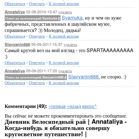
Обратиться
-
Ответить
-
К полной версии
02-08-2010-13:47
удалить
Annataliya
Syamuka
, ну и чем он хуже
Ответ на комментарий Syamuka
#
фабричных, представленных в шауляйском музее,
спрашивается? :)) Молодец, дядька!
Обратиться
-
Ответить
-
К полной версии
05-09-2011-15:37
удалить
Slavyanin888
Самый крутой вел на мой взгляд - это SPARTAAAAAAAAA
:)
Обратиться
-
Ответить
-
К полной версии
05-09-2011-17:20
удалить
Annataliya
Slavyanin888
, не спорю. :)
Ответ на комментарий Slavyanin888
#
Обратиться
-
Ответить
-
К полной версии
Комментарии (49):
«первая
«назад
вверх^
Вы сейчас не можете прокомментировать это сообщение.
Дневник Велосипедный рай | Annataliya -
Когда-нибудь я обязательно совершу
кругосветное путешествие! |