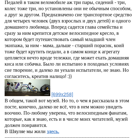
Педалей в таком веломобиле аж три пары, сидений - три,
колес тоже три, но установлены они не обычным способом,
а друг за другом. Предназначено сие транспортное средство
для четырех человек (двух взрослых и двух детей) и одного
домашнего любимца. Вперед садится глава семейства и
сразу за ним крепится детское велосипедное кресло, в
котором будет путешествовать самый младший член
экипажа, за ним - мама, дальше - старший порасик, коий
тоже будет крутить педали, а в самом конце к агрегату
цепляется нечто вроде тележки, где может ехать домашняя
киса или собачка. Было ли испытано в походных условиях
сие творение, и далеко ли уехали испытатели, не знаю. Но
согласитесь, креатив налицо! :))
[699x258]
В общем, такой вот музей. Но то, о чем я рассказала в этом
посте, конечно, далеко не всё, что в нем можно увидеть
воочию. По-любому уверена, что велосипедным фанатам,
которые, как я знаю, есть и в числе моих читателей, музей
должен понравится.
В Шяуляе мы жили
здесь.
---------------------------------------------------------------------------------