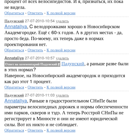
процент от всех велосипедистов. И я, признаться, их пока
не видела.
Обратиться
-
Ответить
-
К полной версии
27-07-2010-10:54
удалить
Падунский
Annataliya
, C велодорожками хорошо в Новосибирском
Академгородке. Ещё с 60-х годов. А в других местах - да,
просто беда. По-моему, их теперь даже в нормах
проектирования нет.
Обратиться
-
Ответить
-
К полной версии
27-07-2010-10:57
удалить
Annataliya
Падунский
, а раньше разве были
Ответ на комментарий Падунский
#
в этих нормах?
Наверное, на Новосибирский академгородок и приходится
как раз этот 1 процент.
Обратиться
-
Ответить
-
К полной версии
27-07-2010-11:03
удалить
Падунский
Annataliya
, Раньше в градостроительном СНиПе были
параметры велосипедных дорожек и нормы обеспеченности
ими парков, скверов и тэдэ. А теперь Росстрой СНиПы не
регистрирует в Минюсте и они не имеют юридической
силы. Вот их никто и не соблюдает.
Обратиться
-
Ответить
-
К полной версии