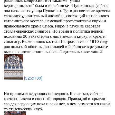
различных конфессий. Вот такая же "улица
веротерпимости" была и в Рыбинске - Пушкинская (сейчас
она называется улица Пушкина). Тут в досоветские времена
сложился удивительный ансамбль, состоящий из польского
католического костела, немецкой протестантской кирхи и
православного храма Спаса. Рядом в глубине квартала
стояла еврейская синагога. Но время и политика первой
половины 20 века стерли с лица земли и кирху, и храм, и
синагогу. Выжил лишь костел. Построили его в 1910 году
для польской общины, возникшей в Рыбинске в результате
высылок после различных освободительных восстаний.
[525x700]
Но принимал верующих он недолго. К счастью, сейчас
костел привели в сносный порядок. Правда, об открытии
его для верующих пока и речи нет, в нем разместился какой-
то студенческий клуб.