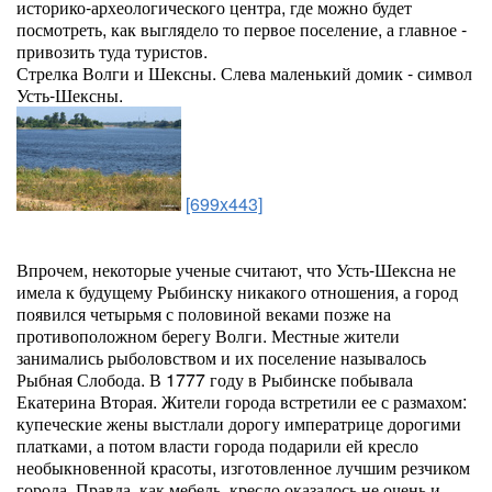
историко-археологического центра, где можно будет
посмотреть, как выглядело то первое поселение, а главное -
привозить туда туристов.
Стрелка Волги и Шексны. Слева маленький домик - символ
Усть-Шексны.
[699x443]
Впрочем, некоторые ученые считают, что Усть-Шексна не
имела к будущему Рыбинску никакого отношения, а город
появился четырьмя с половиной веками позже на
противоположном берегу Волги. Местные жители
занимались рыболовством и их поселение называлось
Рыбная Слобода. В 1777 году в Рыбинске побывала
Екатерина Вторая. Жители города встретили ее с размахом:
купеческие жены выстлали дорогу императрице дорогими
платками, а потом власти города подарили ей кресло
необыкновенной красоты, изготовленное лучшим резчиком
города. Правда, как мебель, кресло оказалось не очень и