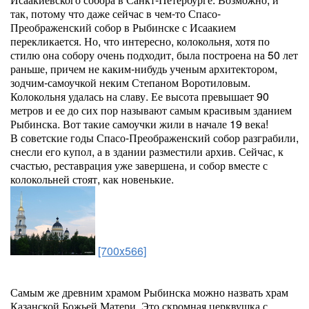
так, потому что даже сейчас в чем-то Спасо-
Преображенский собор в Рыбинске с Исаакием
перекликается. Но, что интересно, колокольня, хотя по
стилю она собору очень подходит, была построена на 50 лет
раньше, причем не каким-нибудь ученым архитектором,
зодчим-самоучкой неким Степаном Воротиловым.
Колокольня удалась на славу. Ее высота превышает 90
метров и ее до сих пор называют самым красивым зданием
Рыбинска. Вот такие самоучки жили в начале 19 века!
В советские годы Спасо-Преображенский собор разграбили,
снесли его купол, а в здании разместили архив. Сейчас, к
счастью, реставрация уже завершена, и собор вместе с
колокольней стоят, как новенькие.
[700x566]
Самым же древним храмом Рыбинска можно назвать храм
Казанской Божьей Матери. Это скромная церквушка с