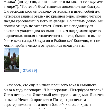
Hause" (интересно, а они знали, что называют гестхаусами
в мире?). "Гостевой Дом" нашелся довольно-таки быстро.
Он располагался неподалеку от вокзала и являл собой аж
четырехзвездный отель - по крайней мере, именно четыре
звезды красовались у него на фасаде. Но первым делом, мы
пошли отнюдь не заселяться. Опять же неподалеку от
вокзала я увидела два возвышавшихся над домами красно-
кирпичных шпиля католического костела, бывшего им не
более века назад. Откуда он в Рыбинске? Конечно, мы не
могли пройти мимо и отправились осматривать.
[437x699]
Оказалось, что еще в начале прошлого века в Рыбинске
была в ходу поговорка: "Наш городок - Петербурга уголок".
И это неспроста. Известный культуролог академик Лихачев
называл Невский проспект в Питере проспектом
веротерпимости - там почти бок о бок стояли храмы