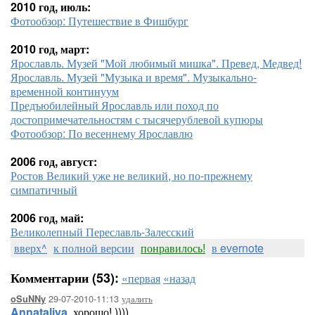
2010 год, июль:
Фотообзор: Путешествие в Фишбург
2010 год, март:
Ярославль. Музей "Мой любимый мишка". Превед, Медвед!
Ярославль. Музей "Музыка и время". Музыкально-
временной континуум
Предъюбилейный Ярославль или поход по
достопримечательностям с тысячерублевой купюры
Фотообзор: По весеннему Ярославлю
2006 год, август:
Ростов Великий уже не великий, но по-прежнему
симпатичный
2006 год, май:
Великолепный Переславль-Залесский
вверх^
к полной версии
понравилось!
в evernote
Комментарии (53):
«первая
«назад
29-07-2010-11:13
удалить
oSuNNy
Annataliya
, хорошо! ))))