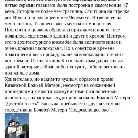
пятью серыми главками была построена в самом конце 17
века. История ее более чем трагична. Стоит она на стрелке
рек Волги и впадающей в нее Черемухи. Возвели ее на
месте некогда бывшего здесь мужского монастыря.
Постепенно церковь обрастала приходом и вокруг нее
появилось еще немало зданий и других храмов. Центром
этого архитектурного ансамбля была величественная и
очень красивая колокольня. Но в советские времена
практически весь приход, включая колокольню, стерли с
лица земли. Остался лишь Казанский храм да несколько
зданий, которые сейчас либо пустуют, либо перестроены
под жилые дома.
Удивительно, но каким-то чудным образом в храме
Казанской Божьей Матери, несмотря на сожженный
пришедшими к власти коммунистами позолоченный
иконостас, сохранилась чудотворная икона Божией Матери
"Достойно есть". Здесь же пребывает и другая чтимая в
городе икона Божией Матери "Недремлющее око".