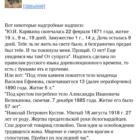
[388x698]
Вот некоторые надгробные надписи:
"Ю.И. Карякина скончалась 22 февраля 1871 года, житие
19 л., 9 м., 19 дней. Замужество 1 г., 14 д. Дочь осталась 9
дней. Тебе ль не жить на свете было, я безгранично предан
был тебе. И ты покинула меня. Прощай. О нет! Еще
увидимся мы там! От супруга". Надпись сделана по
правилам русского языка дореволюционного времени, то
есть с буквами ять и прочими.
Или вот: "Под этим камнем покоится тело младенца
Василия Ефимова, скончавшегося 13 (далее неразборчиво)
1890 года. Житие 5 л."
"Под крестом погребено тело Александра Ивановича
Великанова, скончав. 7 декабря 1885 года. Житие его было
57 лет".
"Николай Петрович Кустов. Убитый 18 августа 1918 г. 27
лет от роду. Жертва предательской руки белогвардейцев.
Спи дорогой товарищ спокойно. Твоя идея за освобождение
трудящихся жива. Мщение и смерть всем врагам и
супостатам. Пробил их последний час".