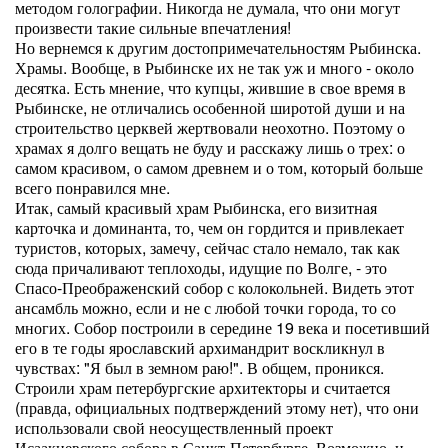
методом голографии. Никогда не думала, что они могут
произвести такие сильные впечатления!
Но вернемся к другим достопримечательностям Рыбинска.
Храмы. Вообще, в Рыбинске их не так уж и много - около
десятка. Есть мнение, что купцы, жившие в свое время в
Рыбинске, не отличались особенной широтой души и на
строительство церквей жертвовали неохотно. Поэтому о
храмах я долго вещать не буду и расскажу лишь о трех: о
самом красивом, о самом древнем и о том, который больше
всего понравился мне.
Итак, самый красивый храм Рыбинска, его визитная
карточка и доминанта, то, чем он гордится и привлекает
туристов, которых, замечу, сейчас стало немало, так как
сюда причаливают теплоходы, идущие по Волге, - это
Спасо-Преображенский собор с колокольней. Видеть этот
ансамбль можно, если и не с любой точки города, то со
многих. Собор построили в середине 19 века и посетивший
его в те годы ярославский архимандрит воскликнул в
чувствах: "Я был в земном раю!". В общем, проникся.
Строили храм петербургские архитекторы и считается
(правда, официальных подтверждений этому нет), что они
использовали свой неосуществленный проект
Исаакиевского собора в Санкт-Петербурге. Возможно, и