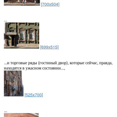
[700x504]
...
[699x515]
...и торговые ряды (гостиный двор), которые сейчас, правда,
находятся в ужасном состоянии...,
[525x700]
...