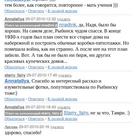
тем более, как говорится, повторение - мать учения )))
Обратиться
-
Ответить
-
К полной версии
29-07-2010-12:32
удалить
Annataliya
nnadink
, да, Надя, было бы
Ответ на комментарий nnadink
#
хорошо. На самом деле, Рыбинск чудом спасся. В конце
1930-х годов был план снести все старые дома на
набережной и построить обычные коробки-пятиэтажки. Но
помешала война, как ни странно. А после нее на этот план
забили. Вот. А так бы не было ни бирж, ни других
красивых купеческих домов...
Обратиться
-
Ответить
-
К полной версии
29-07-2010-17:45
удалить
starry_fairy
Annataliya
, Спасибо за интересный рассказ и
изумительные фотки, попутешествовала по Рыбинску
тоже:)
Обратиться
-
Ответить
-
К полной версии
29-07-2010-18:43
удалить
Annataliya
Starry_fairy
, не за что, Тамри. :)
Ответ на комментарий starry_fairy
#
Обратиться
-
Ответить
-
К полной версии
29-07-2010-20:16
удалить
Аргона
здорово, спасибо!