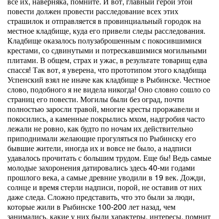
все их, наверняка, помните. И вот, главный герой этой
повести должен провести расследование всех этих
страшилок и отправляется в провинциальный городок на
местное кладбище, куда его привели следы расследования.
Кладбище оказалось полузаброшенным с покосившимися
крестами, со сдвинутыми и потрескавшимися могильными
плитами. В общем, страх и ужас, в результате товарищ едва
спасся! Так вот, я уверена, что прототипом этого кладбища
Успенский взял не иначе как кладбище в Рыбинске. Честное
слово, подобного я не видела никогда! Оно словно сошло со
страниц его повести. Могилы были без оград, почти
полностью заросли травой, многие кресты проржавели и
покосились, а каменные покрылись мхом, надгробия часто
лежали не ровно, как будто по ночам их действительно
приподнимали желающие прогуляться по Рыбинску его
бывшие жители, иногда их и вовсе не было, а надписи
удавалось прочитать с большим трудом. Еще бы! Ведь самые
молодые захоронения датировались здесь 40-ми годами
прошлого века, а самые древние уводили в 19 век. Дожди,
солнце и время стерли надписи, порой, не оставив от них
даже следа. Сложно представить, что это были за люди,
которые жили в Рыбинске 100-200 лет назад, чем
занимались, какие у них были характеры, интересы, помнит