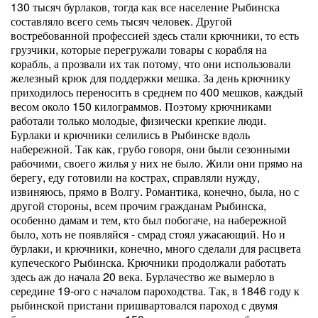
130 тысяч бурлаков, тогда как все население Рыбинска
составляло всего семь тысяч человек. Другой
востребованной профессией здесь стали крючники, то есть
грузчики, которые перегружали товары с корабля на
корабль, а прозвали их так потому, что они использовали
железный крюк для поддержки мешка. За день крючнику
приходилось переносить в среднем по 400 мешков, каждый
весом около 150 килограммов. Поэтому крючниками
работали только молодые, физически крепкие люди.
Бурлаки и крючники селились в Рыбинске вдоль
набережной. Так как, грубо говоря, они были сезонными
рабочими, своего жилья у них не было. Жили они прямо на
берегу, еду готовили на кострах, справляли нужду,
извиняюсь, прямо в Волгу. Романтика, конечно, была, но с
другой стороны, всем прочим гражданам Рыбинска,
особенно дамам и тем, кто был побогаче, на набережной
было, хоть не появляйся - смрад стоял ужасающий. Но и
бурлаки, и крючники, конечно, много сделали для расцвета
купеческого Рыбинска. Крючники продолжали работать
здесь аж до начала 20 века. Бурлачество же вымерло в
середине 19-ого с началом пароходства. Так, в 1846 году к
рыбинской пристани пришвартовался пароход с двумя