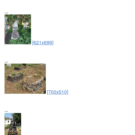
...
[621x699]
...
[700x510]
...