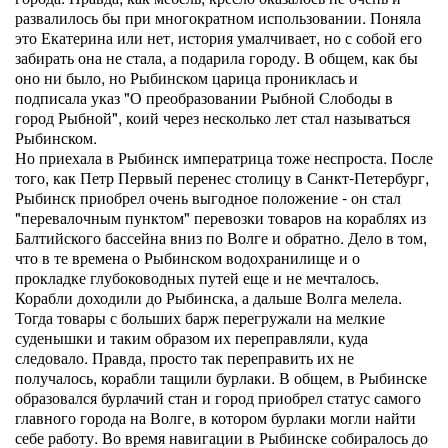
развалилось бы при многократном использовании. Поняла
это Екатерина или нет, история умалчивает, но с собой его
забирать она не стала, а подарила городу. В общем, как бы
оно ни было, но Рыбинском царица прониклась и
подписала указ "О преобразовании Рыбной Слободы в
город Рыбной", коий через несколько лет стал называться
Рыбинском.
Но приехала в Рыбинск императрица тоже неспроста. После
того, как Петр Первый перенес столицу в Санкт-Петербург,
Рыбинск приобрел очень выгодное положение - он стал
"перевалочным пунктом" перевозки товаров на кораблях из
Балтийского бассейна вниз по Волге и обратно. Дело в том,
что в те времена о Рыбинском водохранилище и о
прокладке глубоководных путей еще и не мечталось.
Корабли доходили до Рыбинска, а дальше Волга мелела.
Тогда товары с больших барж перегружали на мелкие
суденышки и таким образом их переправляли, куда
следовало. Правда, просто так переправить их не
получалось, корабли тащили бурлаки. В общем, в Рыбинске
образовался бурлачий стан и город приобрел статус самого
главного города на Волге, в котором бурлаки могли найти
себе работу. Во время навигации в Рыбинске собиралось до