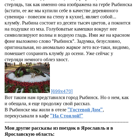
стерлядь, так как именно она изображена на гербе Рыбинска
(кстати, ее же мы купили себе в качестве деревянного
сувенира - повесим на стену в кухне), являет собой...
клумбу. Рыбина состоит из десяти тысяч цветов, а покоится
на подушке из мха. Голубоватые камешки вокруг нее
символизируют волны и водную гладь. Ими же на красном
фоне выложено слово "Рыбинск". Задумка, безусловно,
оригинальная, но аномально жаркое лето все-таки, видимо,
помешает сохранить клумбу до осени. Уже сейчас у
стерляди немного облез хвост.
[699x470]
Вот таким нам представился город Рыбинск. Но о нем, как
и обещала, я еще продолжу свой рассказ.
В Рыбинске мы жили в отеле
"Гостевой Дом"
,
перекусывали в кафе
"На Стоялой!"
---------------------------------------------------------------------------------
Мои другие рассказы из поездок в Ярославль и в
Ярославскую область: