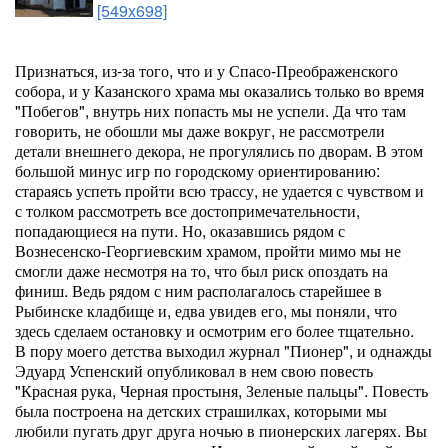
[549x698]
Признаться, из-за того, что и у Спасо-Преображенского
собора, и у Казанского храма мы оказались только во время
"Побегов", внутрь них попасть мы не успели. Да что там
говорить, не обошли мы даже вокруг, не рассмотрели
детали внешнего декора, не прогулялись по дворам. В этом
большой минус игр по городскому ориентированию:
стараясь успеть пройти всю трассу, не удается с чувством и
с толком рассмотреть все достопримечательности,
попадающиеся на пути. Но, оказавшись рядом с
Вознесенско-Георгиевским храмом, пройти мимо мы не
смогли даже несмотря на то, что был риск опоздать на
финиш. Ведь рядом с ним располагалось старейшее в
Рыбинске кладбище и, едва увидев его, мы поняли, что
здесь сделаем остановку и осмотрим его более тщательно.
В пору моего детства выходил журнал "Пионер", и однажды
Эдуард Успенский опубликовал в нем свою повесть
"Красная рука, Черная простыня, Зеленые пальцы". Повесть
была построена на детских страшилках, которыми мы
любили пугать друг друга ночью в пионерских лагерях. Вы