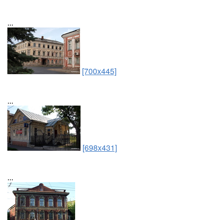
...
[700x445]
...
[698x431]
...