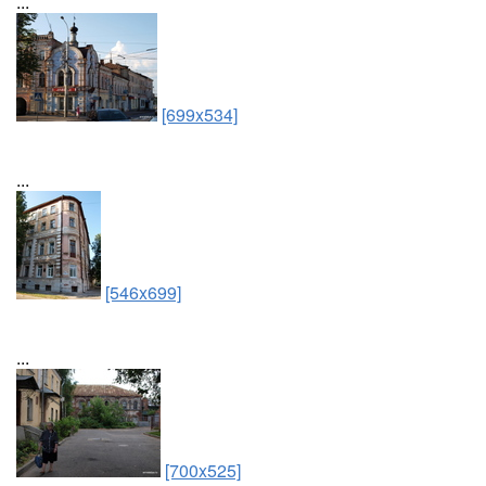
...
[699x534]
...
[546x699]
...
[700x525]