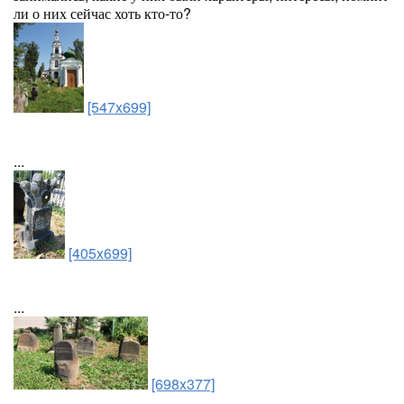
ли о них сейчас хоть кто-то?
[547x699]
...
[405x699]
...
[698x377]