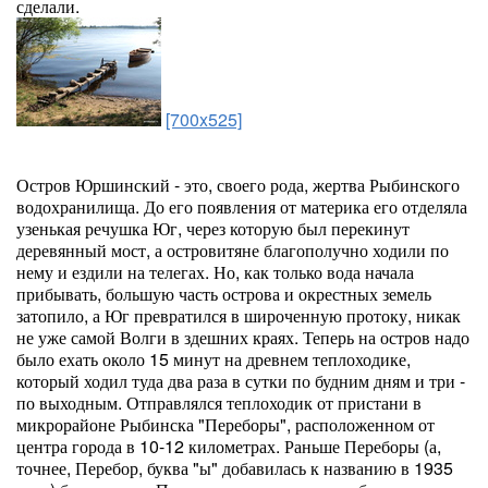
сделали.
[700x525]
Остров Юршинский - это, своего рода, жертва Рыбинского
водохранилища. До его появления от материка его отделяла
узенькая речушка Юг, через которую был перекинут
деревянный мост, а островитяне благополучно ходили по
нему и ездили на телегах. Но, как только вода начала
прибывать, большую часть острова и окрестных земель
затопило, а Юг превратился в широченную протоку, никак
не уже самой Волги в здешних краях. Теперь на остров надо
было ехать около 15 минут на древнем теплоходике,
который ходил туда два раза в сутки по будним дням и три -
по выходным. Отправлялся теплоходик от пристани в
микрорайоне Рыбинска "Переборы", расположенном от
центра города в 10-12 километрах. Раньше Переборы (а,
точнее, Перебор, буква "ы" добавилась к названию в 1935