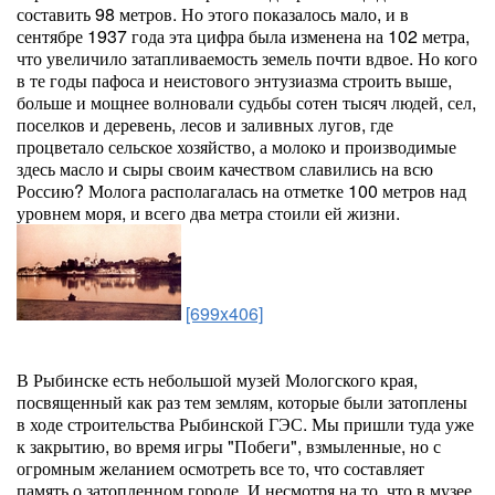
составить 98 метров. Но этого показалось мало, и в
сентябре 1937 года эта цифра была изменена на 102 метра,
что увеличило затапливаемость земель почти вдвое. Но кого
в те годы пафоса и неистового энтузиазма строить выше,
больше и мощнее волновали судьбы сотен тысяч людей, сел,
поселков и деревень, лесов и заливных лугов, где
процветало сельское хозяйство, а молоко и производимые
здесь масло и сыры своим качеством славились на всю
Россию? Молога располагалась на отметке 100 метров над
уровнем моря, и всего два метра стоили ей жизни.
[699x406]
В Рыбинске есть небольшой музей Мологского края,
посвященный как раз тем землям, которые были затоплены
в ходе строительства Рыбинской ГЭС. Мы пришли туда уже
к закрытию, во время игры "Побеги", взмыленные, но с
огромным желанием осмотреть все то, что составляет
память о затопленном городе. И несмотря на то, что в музее