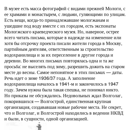
В музее есть масса фотографий с видами прежней Мологи, с
ее храмами и монастырем, с людьми, гуляющими по улицам.
Есть вещи, когда-то принадлежавшие мологжанам и
ушедшие под воду вместе с их городом, есть экспонаты
Мологжского краеведческого музея. Но, наверное, острее
всего читать письма, которые в надежде на изменение или
хотя бы отсрочку проекта писали жители города в Москву,
партийным деятелям, ответственным за строительство
водохранилища и за их переселение в другие города и
деревни. Во многих письмах повторялась одна и та же
просьба: не выселять под зиму, разрешить дожить на старом
месте до весны. Самое непонятное в этих письмах — даты.
Речь идет о зиме 1936/37 года. А заполнение
водохранилища началось в 1941-м и закончилось в 1947
году. Зачем нужна была такая спешка, не понимал никто.
Но приказы не обсуждались. Недовольных ждал Волголаг,
покорившихся — Волгострой, единственная крупная
организация, создававшая новые рабочие места. Не секрет,
что и Волголаг, и Волгострой находились в ведении НКВД
и были, в сущности, одной организацией.