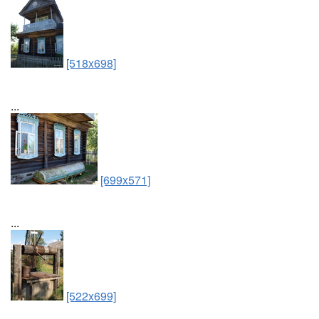
[518x698]
...
[699x571]
...
[522x699]