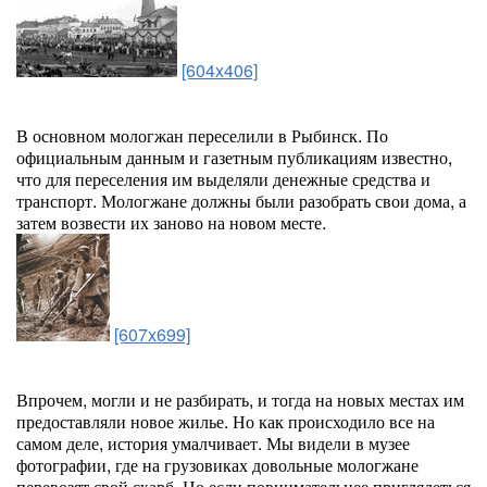
[604x406]
В основном мологжан переселили в Рыбинск. По
официальным данным и газетным публикациям известно,
что для переселения им выделяли денежные средства и
транспорт. Мологжане должны были разобрать свои дома, а
затем возвести их заново на новом месте.
[607x699]
Впрочем, могли и не разбирать, и тогда на новых местах им
предоставляли новое жилье. Но как происходило все на
самом деле, история умалчивает. Мы видели в музее
фотографии, где на грузовиках довольные мологжане
перевозят свой скарб. Но если повнимательнее приглядеться