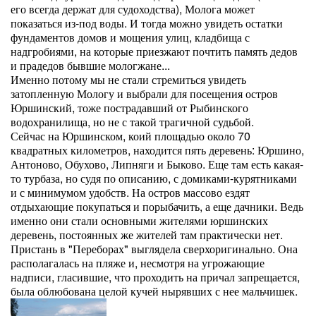
его всегда держат для судоходства), Молога может
показаться из-под воды. И тогда можно увидеть остатки
фундаментов домов и мощения улиц, кладбища с
надгробиями, на которые приезжают почтить память дедов
и прадедов бывшие мологжане...
Именно потому мы не стали стремиться увидеть
затопленную Мологу и выбрали для посещения остров
Юршинский, тоже пострадавший от Рыбинского
водохранилища, но не с такой трагичной судьбой.
Сейчас на Юршинском, коий площадью около 70
квадратных километров, находится пять деревень: Юршино,
Антоново, Обухово, Липняги и Быково. Еще там есть какая-
то турбаза, но судя по описанию, с домиками-курятниками
и с минимумом удобств. На остров массово ездят
отдыхающие покупаться и порыбачить, а еще дачники. Ведь
именно они стали основными жителями юршинских
деревень, постоянных же жителей там практически нет.
Пристань в "Переборах" выглядела сверхоригинально. Она
располагалась на пляже и, несмотря на угрожающие
надписи, гласившие, что проходить на причал запрещается,
была облюбована целой кучей нырявших с нее мальчишек.