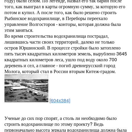
году) были селом. По легенде, назвал его так барин после
того, как выиграл в карты огромную сумму, за которую его
потом и купил. А после того, как было решено строить
Рыбинское водохранилище, в Переборы переехало
управление Волгостороя - конторы, которая должна была
этим заняться.
Во время строительства водохранилища пострадал,
лишившись части своих территорий, далеко не только
остров Юршинский. В процессе стройки было затоплено
пять тысяч квадратных километров земель, вырублено 3645
квадратных километров леса, ушло под воду около 700
деревень и сел, а главное - погиб древнерусский город
Молога, который стал в России вторым Китеж-градом.
[604x384]
Ученые до сих пор спорят, а столь ли необходимо было
строить водохранилище по этому проекту? Ведь
первоначально высота зеркала водохранилища должна была