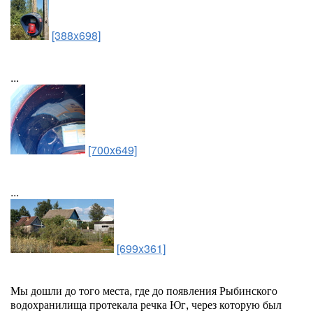
[388x698]
...
[700x649]
...
[699x361]
Мы дошли до того места, где до появления Рыбинского
водохранилища протекала речка Юг, через которую был