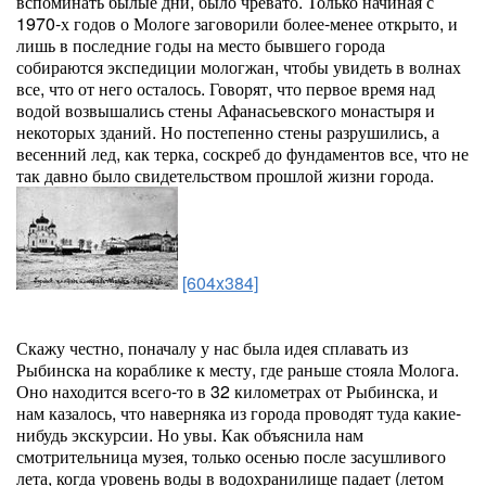
вспоминать былые дни, было чревато. Только начиная с
1970-х годов о Мологе заговорили более-менее открыто, и
лишь в последние годы на место бывшего города
собираются экспедиции мологжан, чтобы увидеть в волнах
все, что от него осталось. Говорят, что первое время над
водой возвышались стены Афанасьевского монастыря и
некоторых зданий. Но постепенно стены разрушились, а
весенний лед, как терка, соскреб до фундаментов все, что не
так давно было свидетельством прошлой жизни города.
[604x384]
Скажу честно, поначалу у нас была идея сплавать из
Рыбинска на кораблике к месту, где раньше стояла Молога.
Оно находится всего-то в 32 километрах от Рыбинска, и
нам казалось, что наверняка из города проводят туда какие-
нибудь экскурсии. Но увы. Как объяснила нам
смотрительница музея, только осенью после засушливого
лета, когда уровень воды в водохранилище падает (летом