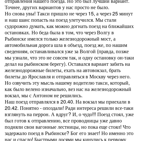
отправления нашего поезда. Но это был лучший вариант.
Точнее, других вариантов у нас просто не было.
Но снова увы! Такси пришло не через 15, а через 25 минут
и наш шанс попасть на поезд улетучился. Мы стали
судорожно думать, как можно догнать поезд на ближайших
остановках. Но беда была в том, что через Волгу в
Рыбинске имелся только железнодорожный мост, а
автомобильная дорога шла в объезд, поезд же, по нашим
сведениям, останавливался уже за Волгой (правда, позже
мы узнали, что это не совсем так, и одну остановку он-таки
делал на рыбинском берегу). Оставался вариант забить на
железнодорожные билеты, ехать на автовокзал, брать
билеты до Ярославля и отправляться в Москву через него.
Но озвучить эту мысль нашему водителю такси, который,
как было велено изначально, вез нас на железнодорожный
вокзал, мы с Антоном не решились.
Наш поезд отправлялся в 20.40. На вокзал мы приехали в
20.42. Понятно - опоздали! Ради интереса решили все-таки
взглянуть на перрон. А вдруг? И, о чудо!!! Поезд стоял, уже
был готов к отправлению, все проводницы уже давно
подняли свои вагонные лестницы, но пока еще стоял! Что
задержало поезд в Рыбинске? Бог его знает! Но именно это
нас и спасло! Быстрыми лосями мы кинулись к первому