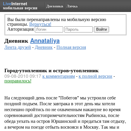
Live
Internet
Дневники
Личка
мобильная версия
Вы были перенаправлены на мобильную версию
страницы.
Вернуться!
Авторизация
Дневник
Annataliya
Лента друзей
-
Дневник
-
Полная версия
Город-утопленник и остров-утопленник
09-08-2010 09:17
к комментариям
-
к полной версии
-
понравилось!
На следующий день после "Побегов" мы устроили себе
поздний подъем. После завтрака в этот день мы хотели
неспешно пройтись по не охваченным накануне во время
соревнований достопримечательностям Рыбинска, после
обеда уехать на остров Юршинский и предаться там отдыху,
а вечером на поезде отбыть восвояси в Москву. Так мы и