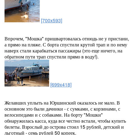
[700x593]
Впрочем, "Мошка" пришвартовалась отнюдь не у пристани,
а прямо на пляже. С борта спустили крутой трап и по нему
наверх стали карабкаться пассажиры (это еще ничего, на
обратном пути трап спустили прямо в воду!).
[699x418]
Желавших уплыть на Юршинский оказалось не мало. В
основном это были дачники - с сумками, с корзинами, с
велосипедами и с собаками. На борту "Мошки"
обнаружилась касса, куда все честно встали, чтобы купить
билеты. Взрослый до острова стоил 15 рублей, детский и
льготный - семь рублей 50 копеек.