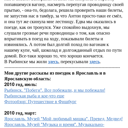
попавшемуся вагону, насмерть перепугав проводницу своей
прытью, - она-то, бедолага, решила проверить наши билеты,
не запустив нас в тамбур, за что Антон просто-таки ее смёл,
и она тут же скинула мне лестницу. Едва мы оказались в
поезде, как он тронулся. Уже спокойно выдохнув, мы
слушали грозные речи проводницы о том, как опасно
впрыгивать в поезд на ходу, показывали билеты и
извинялись. А потом был долгий поход по вагонам к
нашему купе, чай, шоколад и долгожданный отдых по пути
домой. Все-таки хорошо то, что хорошо кончается.
В Рыбинске мы жили
здесь
, перекусывали
здесь
.
---------------------------------------------------------------------------------
Мои другие рассказы из поездок в Ярославль и в
Ярославскую область:
2010 год, июль:
Рыбинск. "Побеги". Все побежали, и мы побежали!
Рыбинская рыба и кое-что еще
Фотообзор: Путешествие в Фишбург
2010 год, март:
Ярославль. Музей "Мой любимый мишка". Превед, Медвед!
Ярославль. Музей "Музыка и время". Музыкально-