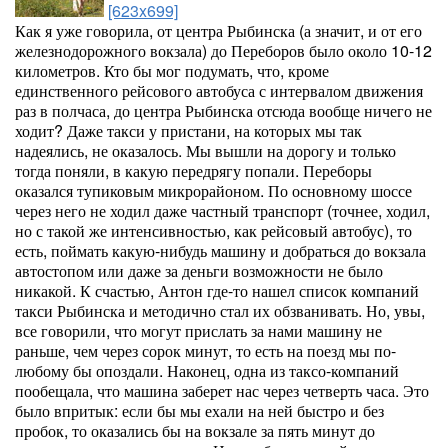
[623x699]
Как я уже говорила, от центра Рыбинска (а значит, и от его
железнодорожного вокзала) до Переборов было около 10-12
километров. Кто бы мог подумать, что, кроме
единственного рейсового автобуса с интервалом движения
раз в полчаса, до центра Рыбинска отсюда вообще ничего не
ходит? Даже такси у пристани, на которых мы так
надеялись, не оказалось. Мы вышли на дорогу и только
тогда поняли, в какую передрягу попали. Переборы
оказался тупиковым микрорайоном. По основному шоссе
через него не ходил даже частный транспорт (точнее, ходил,
но с такой же интенсивностью, как рейсовый автобус), то
есть, поймать какую-нибудь машину и добраться до вокзала
автостопом или даже за деньги возможности не было
никакой. К счастью, Антон где-то нашел список компаний
такси Рыбинска и методично стал их обзванивать. Но, увы,
все говорили, что могут прислать за нами машину не
раньше, чем через сорок минут, то есть на поезд мы по-
любому бы опоздали. Наконец, одна из таксо-компаний
пообещала, что машина заберет нас через четверть часа. Это
было впритык: если бы мы ехали на ней быстро и без
пробок, то оказались бы на вокзале за пять минут до