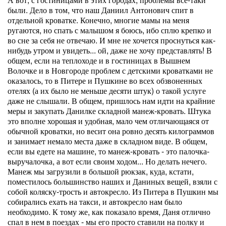
были. Дело в том, что наш Даниил Антонович спит в
отдельной кроватке. Конечно, многие мамы на меня
ругаются, но спать с малышом я боюсь, ибо сплю крепко и
во сне за себя не отвечаю. И мне не хочется проснуться как-
нибудь утром и увидеть... ой, даже не хочу представлять! В
общем, если на теплоходе и в гостиницах в Вышнем
Волочке и в Новгороде проблем с детскими кроватками не
оказалось, то в Питере и Пушкине во всех обзвоненных
отелях (а их было не меньше десяти штук) о такой услуге
даже не слышали. В общем, пришлось нам идти на крайние
меры и закупать Данилке складной манеж-кровать. Штука
это вполне хорошая и удобная, мало чем отличающаяся от
обычной кроватки, но весит она ровно десять килограммов
и занимает немало места даже в складном виде. В общем,
если вы едете на машине, то манеж-кровать - это палочка-
выручалочка, а вот если своим ходом... Но делать нечего.
Манеж мы загрузили в большой рюкзак, куда, кстати,
поместилось большинство наших и Даниных вещей, взяли с
собой коляску-трость и автокресло. Из Питера в Пушкин мы
собирались ехать на такси, и автокресло нам было
необходимо. К тому же, как показало время, Даня отлично
спал в нем в поездах - мы его просто ставили на полку и