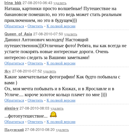
27-08-2010-06:43
удалить
Irina_bkk
Наташа, картинки просто волшебные! Путешествие на
банановозе помешило, но это ведь может стать реальным
приключением, но это в будущем)))
Обратиться
-
Ответить
-
К полной версии
27-08-2010-07:50
удалить
Queen_of_Asia
Даниил Антонович молодец! Настоящий
путешественник)))Отличные фото! Ребята, вы как всегда не
устаете покорять новые интересные дороги. Очень
интересно следить за Вашими заметками!
Обратиться
-
Ответить
-
К полной версии
27-08-2010-07:52
удалить
Ясу
Какие замечательные фотографии! Как будто побывала с
вами )
Ох, моя мечта побывать и в Кижах, и в Ярославле и в
Угличе.... короче золотое кольцо плачет по мне ))))
Обратиться
-
Ответить
-
К полной версии
27-08-2010-08:03
удалить
alexis-v
...фотопутешествие...
Обратиться
-
Ответить
-
К полной версии
27-08-2010-08:20
удалить
Падунский