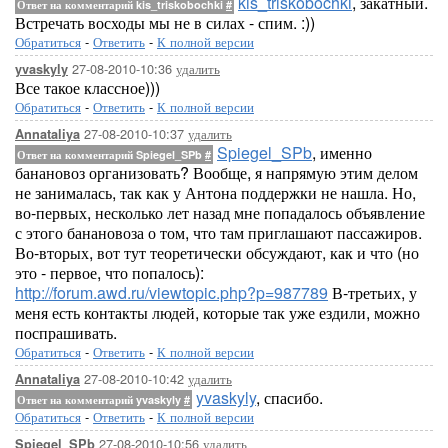
kis_triskobochki
, закатный.
Ответ на комментарий kis_triskobochki
#
Встречать восходы мы не в силах - спим. :))
Обратиться
-
Ответить
-
К полной версии
27-08-2010-10:36
удалить
yvaskyly
Все такое классное)))
Обратиться
-
Ответить
-
К полной версии
27-08-2010-10:37
удалить
Annataliya
Spiegel_SPb
, именно
Ответ на комментарий Spiegel_SPb
#
банановоз организовать? Вообще, я напрямую этим делом
не занималась, так как у Антона поддержки не нашла. Но,
во-первых, несколько лет назад мне попадалось объявление
с этого банановоза о том, что там приглашают пассажиров.
Во-вторых, вот тут теоретически обсуждают, как и что (но
это - первое, что попалось):
http://forum.awd.ru/viewtopic.php?p=987789
В-третьих, у
меня есть контакты людей, которые так уже ездили, можно
поспрашивать.
Обратиться
-
Ответить
-
К полной версии
27-08-2010-10:42
удалить
Annataliya
yvaskyly
, спасибо.
Ответ на комментарий yvaskyly
#
Обратиться
-
Ответить
-
К полной версии
27-08-2010-10:56
удалить
Spiegel_SPb