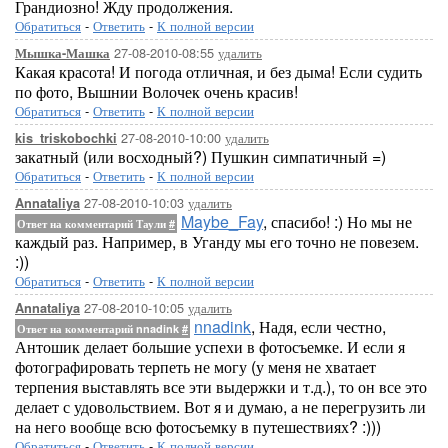
Грандиозно! Жду продолжения.
Обратиться
-
Ответить
-
К полной версии
27-08-2010-08:55
удалить
Мышка-Машка
Какая красота! И погода отличная, и без дыма! Если судить
по фото, Вышнии Волочек очень красив!
Обратиться
-
Ответить
-
К полной версии
27-08-2010-10:00
удалить
kis_triskobochki
закатный (или восходный?) Пушкин симпатичный =)
Обратиться
-
Ответить
-
К полной версии
27-08-2010-10:03
удалить
Annataliya
Maybe_Fay
, спасибо! :) Но мы не
Ответ на комментарий Таули
#
каждый раз. Например, в Уганду мы его точно не повезем.
:))
Обратиться
-
Ответить
-
К полной версии
27-08-2010-10:05
удалить
Annataliya
nnadink
, Надя, если честно,
Ответ на комментарий nnadink
#
Антошик делает большие успехи в фотосъемке. И если я
фотографировать терпеть не могу (у меня не хватает
терпения выставлять все эти выдержки и т.д.), то он все это
делает с удовольствием. Вот я и думаю, а не перегрузить ли
на него вообще всю фотосъемку в путешествиях? :)))
Обратиться
-
Ответить
-
К полной версии