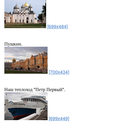
[699x484]
Пушкин.
[700x434]
Наш теплоход "Петр Первый".
[699x449]