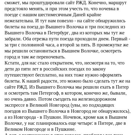
сможет, мы проштудировали сайт РЖД. Конечно, маршрут
предстояло менять, и при этом учесть то, что ночевка в
поезде с нашим шестимесячным Даней крайне
нежелательна. И тут нам повезло - на сайте обнаружились
билеты на поезд до Вышнего Волочка и три последних из
Вышнего Волочка в Петербург, два из которых мы тут же
забрали. Оба отрезка пути поезда проходили днем. Первый -
за три с половиной часа, а второй за пять. В промежутке же
мы решили остановиться в Вышнем Волочке, осмотреть
город и там же переночевать.
Кстати, для нас стало открытием, что, несмотря на то, что
дети до пяти лет в российских поездах по закону
путешествуют бесплатно, на них тоже нужно оформлять
билеты. К нашей радости, это можно было сделать тут же на
сайте РЖД. Из Вышнего Волочка мы решили ехать в Питер
и осмотреть там Петергоф, в котором, конечно же, бывали,
но очень давно. Потом съездить на железнодорожном
экспрессе в Великий Новгород (увы, но подходящих
поездов из Вышнего Волочка в Новгород не обнаружилось),
а из Новгорода - в Пушкин. Ночевок, кроме как в Вышнем
Волочке, у нас планировалось еще четыре: в Питере, две в
Великом Новгороде и в Пушкине.
А вот, с гостиницами в этих городах, проблемы все-таки