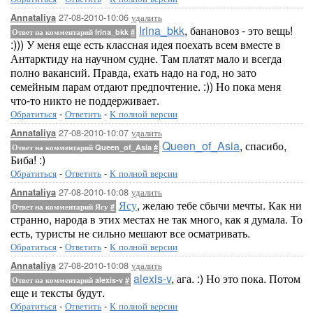
27-08-2010-10:06
удалить
Annataliya
Irina_bkk
, банановоз - это вещь!
Ответ на комментарий Irina_bkk
#
:))) У меня еще есть классная идея поехать всем вместе в
Антарктиду на научном судне. Там платят мало и всегда
полно вакансий. Правда, ехать надо на год, но зато
семейным парам отдают предпочтение. :)) Но пока меня
что-то никто не поддерживает.
Обратиться
-
Ответить
-
К полной версии
27-08-2010-10:07
удалить
Annataliya
Queen_of_Asia
, спасибо,
Ответ на комментарий Queen_of_Asia
#
Биба! :)
Обратиться
-
Ответить
-
К полной версии
27-08-2010-10:08
удалить
Annataliya
Ясу
, желаю тебе сбычи мечты. Как ни
Ответ на комментарий Ясу
#
странно, народа в этих местах не так много, как я думала. То
есть, туристы не сильно мешают все осматривать.
Обратиться
-
Ответить
-
К полной версии
27-08-2010-10:08
удалить
Annataliya
alexis-v
, ага. :) Но это пока. Потом
Ответ на комментарий alexis-v
#
еще и тексты будут.
Обратиться
-
Ответить
-
К полной версии