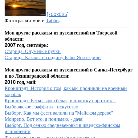
[700x525]
Фотографии мои и
Табби
.
---------------------------------------------------------------------------------
Мои другие рассказы из путешествий по Тверской
области:
2007 год, сентябрь:
Старица. Очумелые ручки
Старица. Как мы на родину Бабы Яги ездили
Мои другие рассказы из путешествий в Санкт-Петербург
и по Ленинградской области:
2010 год, май:
Кронштадт. История о том, как мы проникли на военный
корабль
Кронштадт. Бескозырка белая, в полоску воротник...
Выборжское граффити - искусство
Выборг. Как мы фестивалили на "Майском дереве"
Монрепо. Вот это, я понимаю, - дача!
Выборг. Под сенью средневековья в шведско-финском
исполнении
Фотообзор: море, замки и майские деревья