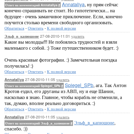
Annataliya
, ну прям сейчас
Ответ на комментарий Annataliya
#
конечно спрашивать не стоит. Но гипотетически... на
будущее - очень заманчивое приключение. Если, конечно
поучится столько времени свободного организовать.
Обратиться
-
Ответить
-
К полной версии
27-08-2010-11:01
удалить
Эльф_в_капюшоне
Какие вы молодцы!!! Не побоялись трудностей и взяли
маленького с собой. :) Тоже путешественником будет. :)
Очень красивые фотографии. :) Замечательная поездка
получилась! :)
Обратиться
-
Ответить
-
К полной версии
27-08-2010-11:05
удалить
Annataliya
Spiegel_SPb
, ага. Так Антон
Ответ на комментарий Spiegel_SPb
#
Кротов ездил, его друганы из АВП, ну и еще Шанин,
насколько я знаю. Главное, чтобы корабль не отменили, а
так, думаю, вполне реально договориться. :)
Обратиться
-
Ответить
-
К полной версии
27-08-2010-11:05
удалить
Annataliya
Эльф_в_капюшоне
,
Ответ на комментарий Эльф_в_капюшоне
#
спасибо. :))