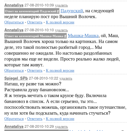
27-08-2010-10:09
удалить
Annataliya
Падунский
, на следующей
Ответ на комментарий Падунский
#
неделе планирую пост про Вышний Волочек.
Обратиться
-
Ответить
-
К полной версии
27-08-2010-10:10
удалить
Annataliya
Мышка-Машка
, ой, Маш,
Ответ на комментарий Мышка-Машка
#
Вышний Волочек хорош только на картинках. На самом
деле, это такой полностью разбитый город... Мы
совершенно не ожидали. Но настолько раздолбанных
городов мы еще не видели. Просто реально жалко людей,
которые там живут.
Обратиться
-
Ответить
-
К полной версии
27-08-2010-10:22
удалить
Spiegel_SPb
Наташ, ну разве так можно?
Растравила душу банановозом...
Я ж теперь мечтать о таком круизе буду. Включила
банановоз в список. А если серьезно, ты это...
поспособствовать можешь, организовать такое путешествие,
ну или хотя бы подсказать, куда начинать стучаться?
Обратиться
-
Ответить
-
К полной версии
27-08-2010-10:29
удалить
Annataliya