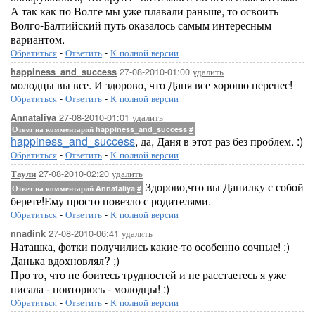
А так как по Волге мы уже плавали раньше, то освоить
Волго-Балтийский путь оказалось самым интересным
вариантом.
Обратиться
-
Ответить
-
К полной версии
27-08-2010-01:00
удалить
happiness_and_success
молодцы вы все. И здорово, что Даня все хорошо перенес!
Обратиться
-
Ответить
-
К полной версии
27-08-2010-01:01
удалить
Annataliya
Ответ на комментарий happiness_and_success
#
happiness_and_success
, да, Даня в этот раз без проблем. :)
Обратиться
-
Ответить
-
К полной версии
27-08-2010-02:20
удалить
Таули
Здорово,что вы Данилку с собой
Ответ на комментарий Annataliya
#
берете!Ему просто повезло с родителями.
Обратиться
-
Ответить
-
К полной версии
27-08-2010-06:41
удалить
nnadink
Наташка, фотки получились какие-то особенно сочные! :)
Данька вдохновлял? ;)
Про то, что не боитесь трудностей и не расстаетесь я уже
писала - повторюсь - молодцы! :)
Обратиться
-
Ответить
-
К полной версии