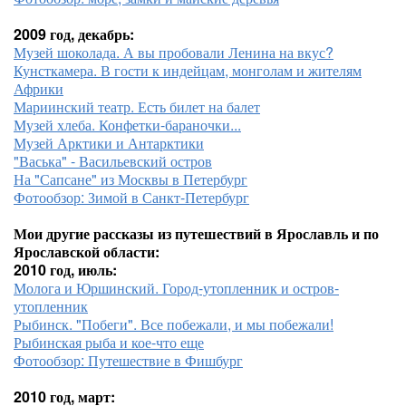
2009 год, декабрь:
Музей шоколада. А вы пробовали Ленина на вкус?
Кунсткамера. В гости к индейцам, монголам и жителям
Африки
Мариинский театр. Есть билет на балет
Музей хлеба. Конфетки-бараночки...
Музей Арктики и Антарктики
"Васька" - Васильевский остров
На "Сапсане" из Москвы в Петербург
Фотообзор: Зимой в Санкт-Петербург
Мои другие рассказы из путешествий в Ярославль и по
Ярославской области:
2010 год, июль:
Молога и Юршинский. Город-утопленник и остров-
утопленник
Рыбинск. "Побеги". Все побежали, и мы побежали!
Рыбинская рыба и кое-что еще
Фотообзор: Путешествие в Фишбург
2010 год, март: