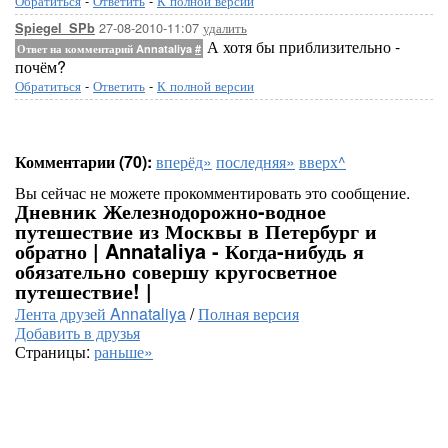
Обратиться
-
Ответить
-
К полной версии
27-08-2010-11:07
удалить
Spiegel_SPb
А хотя бы приблизительно -
Ответ на комментарий Annataliya
#
почём?
Обратиться
-
Ответить
-
К полной версии
Комментарии (70):
вперёд»
последняя»
вверх^
Вы сейчас не можете прокомментировать это сообщение.
Дневник Железнодорожно-водное
путешествие из Москвы в Петербург и
обратно | Annataliya - Когда-нибудь я
обязательно совершу кругосветное
путешествие! |
Лента друзей Annataliya
/
Полная версия
Добавить в друзья
Страницы:
раньше»