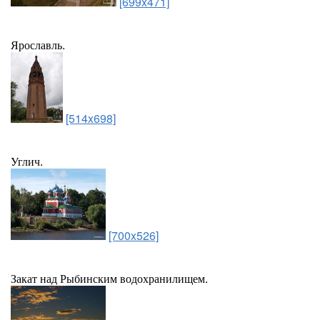
[699x471]
Ярославль.
[514x698]
Углич.
[700x526]
Закат над Рыбинским водохранилищем.