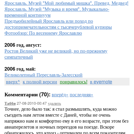
Ярославль. Музей "Мой любимый мишка". Превед, Медвед!
Ярославль. Музей "Музыка и время". Музыкально-
временной континуум
Предъюбилейный Ярославль или поход по
достопримечательностям с тысячерублевой купюры
Фотообзор: По весеннему Ярославлю
2006 год, август:
Ростов Великий уже не великий, но по-прежнему
симпатичный
2006 год, май:
Великолепный Переславль-Залесский
вверх^
к полной версии
понравилось!
в evernote
Комментарии (70):
вперёд»
последняя»
27-08-2010-00:47
удалить
Табби
Точнее, дело было так: я стал размышлять, куда можно
съездить нам летом вместе с Даней, чтобы не очень
напряжно нам и комфортно ему в его возрасте, при этом без
авиаперелетов и ночных переездов на поезде. Вскоре
обнаружилось, что круиз - оптимален по всем показателям.