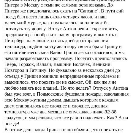
Питера в Москву с теми же самыми остановками. До
Питера же предполагалось ехать на "Сапсане". В пути сий
поезд был всего лишь около четырех часов, и наш
маленький мурыс, как нам казалось, вполне мог бы
потянуть эту дорогу. Но тут Антон решил скреативить,
предложил разнообразить нашу программу и выехать в
Петербург на машине за пять дней до отправления
теплохода, подбив на эту авантюру своего брата Гришу и
его пятилетнего сына Ваню. Гриша легко согласился, и мы
начали разрабатывать программу. Посетить предполагалось
Тверь, Торжок, Валдай, Вышний Волочек, Великий
Новгород и Гатчину. Но буквально за несколько дней до
отъезда у Гриши возникли непредвиденные проблемы и
выяснилось, что поехать он не сможет. Ой, как же я не
люблю менять все планы!.. Но что делать? Отпуск у Антона
был уже взят, в Подмосковье бушевали пожары, заволакивая
всю Москву жутким дымом, дышать которым с каждым
днем становилось все сложнее и сложнее, дневная
температура уже два месяца не опускалась ниже 32-38
градусов, и мы решили, что все равно надо ехать. Как? А на
поезде!
В тот же день, когда Гриша точно объявил, что поехать не