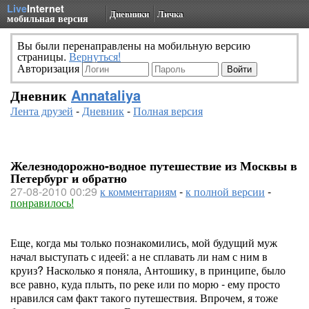
Live
Internet
Дневники
Личка
мобильная версия
Вы были перенаправлены на мобильную версию
страницы.
Вернуться!
Авторизация
Дневник
Annataliya
Лента друзей
-
Дневник
-
Полная версия
Железнодорожно-водное путешествие из Москвы в
Петербург и обратно
27-08-2010 00:29
к комментариям
-
к полной версии
-
понравилось!
Еще, когда мы только познакомились, мой будущий муж
начал выступать с идеей: а не сплавать ли нам с ним в
круиз? Насколько я поняла, Антошику, в принципе, было
все равно, куда плыть, по реке или по морю - ему просто
нравился сам факт такого путешествия. Впрочем, я тоже