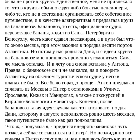
была не против круиза. Единственное, меня не привлекало
то, что в круизы обычно ездят либо богатые пенсионеры,
либо те, кто не в состоянии организовать себе собственное
путешествие, и в качестве альтернативы я предлагала круиз
на банановозе. Банановоз, то есть, официальное судно,
перевозящее бананы, ходил из Санкт-Петербурга в
Венесуэлу, часть кают сдавал пассажирам, а в пути был что-
то около месяца, при этом заходил в порядка десяти портов
Атлантики. Но потом у нас родился Даня, и с идеей круиза
на банановозе мне пришлось временно угомониться. Сама
же мысль осталась. И к лету она снова всплыла у Антона.
Правда, о банановозе он и не заикался, да и покорить
Атлантику на обычном туристическом судне у него в
планах не было. Все было гораздо проще - Антон предлагал
сплавать из Москвы в Питер с остановками в Угличе,
Ярославле, Кижах и Мандрогах, а также с экскурсией в
Кирилло-Белозерский монастырь. Конечно, после
банановоза такая идея звучала как-тот кисловато, но для
Дани, которому в августе исполнялось ровно шесть месяцев,
такое путешествие было как раз подходящим.
"Что ж, - подумала я, - придется внедрять банановоз чуть
позже, а сейчас соглашаться на Питер". Но неожиданно все
круизы в Питер раскупили, и нам пришлось брать круиз из