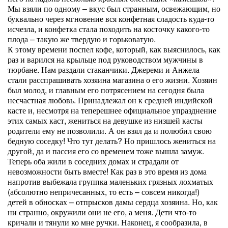
Мы взяли по одному – вкус был странным, освежающим, но
буквально через мгновение вся конфетная сладость куда-то
исчезла, и конфетка стала походить на косточку какого-то
плода – такую же твердую и горьковатую.
К этому времени поспел кофе, который, как выяснилось, как
раз и варился на крыльце под руководством мужчины в
тюрбане. Нам раздали стаканчики. Джереми и Анжела
стали расспрашивать хозяина магазина о его жизни. Хозяин
был молод, и главным его потрясением на сегодня была
несчастная любовь. Принадлежал он к средней индийской
касте и, несмотря на теперешнее официальное упразднение
этих самых каст, жениться на девушке из низшей касты
родители ему не позволили. А он взял да и полюбил свою
бедную соседку! Что тут делать? Но пришлось жениться на
другой, да и пассия его со временем тоже вышла замуж.
Теперь оба жили в соседних домах и страдали от
невозможности быть вместе! Как раз в это время из дома
напротив выбежала группка маленьких грязных лохматых
(абсолютно непричесанных, то есть – совсем никогда!)
детей в обносках – отпрысков дамы сердца хозяина. Но, как
ни странно, окружили они не его, а меня. Дети что-то
кричали и тянули ко мне ручки. Наконец, я сообразила, в