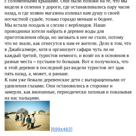
с соломенными крышами. Они были похожи на те, что мы
видели в селении у дороги, где останавливались пару часов
назад, и где хозяин магазина изливал нам душу о своей
несчастной судьбе, только гораздо меньше и беднее.
Мы встали поодаль и слезли с верблюдов. Наши
проводники хотели набрать в деревне воды для
приготовления обеда, но заезжать в нее не стали, потому
что не знали, как отнесутся к нам ее жители. Дело в том, что
в Джайсалмере, хотя и организует сафари чуть ли не
каждый третий, туристов немного, и возят их в основном в
разные места – пустыня-то большая. Вот и получилось, что
в этой деревне в последний раз видели туристов лет эдак
пять назад, а, может, и раньше.
К нам уже бежали деревенские дети с вытаращенными от
удивления глазами. Они остановились в сторонке и
замерли, как вкопанные, периодически хихикая и показывая
на нас пальцами.
[699x463]