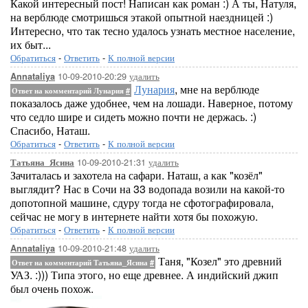
Какой интересный пост! Написан как роман :) А ты, Натуля,
на верблюде смотришься этакой опытной наездницей :)
Интересно, что так тесно удалось узнать местное население,
их быт...
Обратиться
-
Ответить
-
К полной версии
10-09-2010-20:29
удалить
Annataliya
Лунария
, мне на верблюде
Ответ на комментарий Лунария
#
показалось даже удобнее, чем на лошади. Наверное, потому
что седло шире и сидеть можно почти не держась. :)
Спасибо, Наташ.
Обратиться
-
Ответить
-
К полной версии
10-09-2010-21:31
удалить
Татьяна_Ясина
Зачиталась и захотела на сафари. Наташ, а как "козёл"
выглядит? Нас в Сочи на 33 водопада возили на какой-то
допотопной машине, сдуру тогда не сфотографировала,
сейчас не могу в интернете найти хотя бы похожую.
Обратиться
-
Ответить
-
К полной версии
10-09-2010-21:48
удалить
Annataliya
Таня, "Козел" это древний
Ответ на комментарий Татьяна_Ясина
#
УАЗ. :))) Типа этого, но еще древнее. А индийский джип
был очень похож.