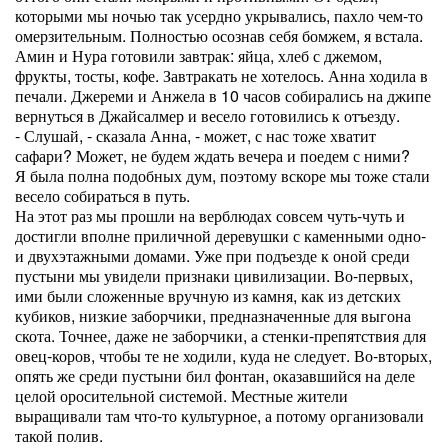
которыми мы ночью так усердно укрывались, пахло чем-то
омерзительным. Полностью осознав себя бомжем, я встала.
Амин и Нура готовили завтрак: яйца, хлеб с джемом,
фрукты, тосты, кофе. Завтракать не хотелось. Анна ходила в
печали. Джереми и Анжела в 10 часов собирались на джипе
вернуться в Джайсалмер и весело готовились к отъезду.
- Слушай, - сказала Анна, - может, с нас тоже хватит
сафари? Может, не будем ждать вечера и поедем с ними?
Я была полна подобных дум, поэтому вскоре мы тоже стали
весело собираться в путь.
На этот раз мы прошли на верблюдах совсем чуть-чуть и
достигли вполне приличной деревушки с каменными одно-
и двухэтажными домами. Уже при подъезде к оной среди
пустыни мы увидели признаки цивилизации. Во-первых,
ими были сложенные вручную из камня, как из детских
кубиков, низкие заборчики, предназначенные для выгона
скота. Точнее, даже не заборчики, а стенки-препятствия для
овец-коров, чтобы те не ходили, куда не следует. Во-вторых,
опять же среди пустыни бил фонтан, оказавшийся на деле
целой оросительной системой. Местные жители
выращивали там что-то культурное, а потому организовали
такой полив.