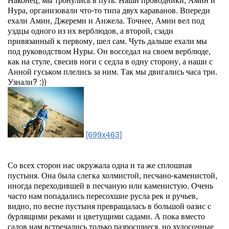
Нура, организовали что-то типа двух караванов. Впереди
ехали Амин, Джереми и Анжела. Точнее, Амин вел под
уздцы одного из их верблюдов, а второй, сзади
привязанный к первому, шел сам. Чуть дальше ехали мы
под руководством Нуры. Он восседал на своем верблюде,
как на стуле, свесив ноги с седла в одну сторону, а наши с
Анной гуськом плелись за ним. Так мы двигались часа три.
Узнали? :))
[699x463]
Со всех сторон нас окружала одна и та же сплошная
пустыня. Она была слегка холмистой, песчано-каменистой,
иногда переходившей в песчаную или каменистую. Очень
часто нам попадались пересохшие русла рек и ручьев,
видно, по весне пустыня превращалась в большой оазис с
бурлящими реками и цветущими садами. А пока вместо
садов нам встречались только разросшиеся, но худосочные