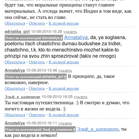
будет так, что моральные принципы станут главнее
материальных. А отсюда значит, что Индии в том виде, как
она сейчас, не стать во главе.
Обратиться
-
Ответить
-
К полной версии
10-09-2010-15:28
удалить
adriatika_girl
Annataliya
, da, ya soglasna,
Ответ на комментарий Annataliya
#
poetomu lisch chastichno dumau-budushee za Indiei,
chastichno, t.k. kto-to-menschinstvo-mozhet kakie-to
prinzipi na svou zhin sproezirovat (takix ne mnogo)
Обратиться
-
Ответить
-
К полной версии
10-09-2010-15:46
удалить
Annataliya
В принципе, да, такое
Ответ на комментарий adriatika_girl
#
возможно, наверное.
Обратиться
-
Ответить
-
К полной версии
10-09-2010-16:05
удалить
Эльф_в_капюшоне
Ты настоящая путешественница. :) Я смотрю и думаю, что
ничего в жизни не видела. :)
Обратиться
-
Ответить
-
К полной версии
10-09-2010-16:11
удалить
Annataliya
Эльф_в_капюшоне
, ты
Ответ на комментарий Эльф_в_капюшоне
#
как раз видела и немало!