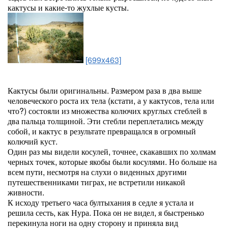
кактусы и какие-то жухлые кусты.
[699x463]
Кактусы были оригинальны. Размером раза в два выше
человеческого роста их тела (кстати, а у кактусов, тела или
что?) состояли из множества колючих круглых стеблей в
два пальца толщиной. Эти стебли переплетались между
собой, и кактус в результате превращался в огромный
колючий куст.
Один раз мы видели косулей, точнее, скакавших по холмам
черных точек, которые якобы были косулями. Но больше на
всем пути, несмотря на слухи о виденных другими
путешественниками тиграх, не встретили никакой
живности.
К исходу третьего часа бултыхания в седле я устала и
решила сесть, как Нура. Пока он не видел, я быстренько
перекинула ноги на одну сторону и приняла вид