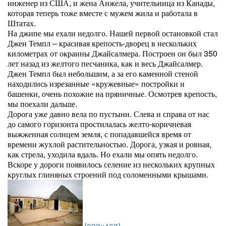
инженер из США, и жена Анжела, учительница из Канады,
которая теперь тоже вместе с мужем жила и работала в
Штатах.
На джипе мы ехали недолго. Нашей первой остановкой стал
Джен Темпл – красивая крепость-дворец в нескольких
километрах от окраины Джайсалмера. Построен он был 350
лет назад из желтого песчаника, как и весь Джайсалмер.
Джен Темпл был небольшим, а за его каменной стеной
находились изрезанные «кружевные» постройки и
башенки, очень похожие на пряничные. Осмотрев крепость,
мы поехали дальше.
Дорога уже давно вела по пустыни. Слева и справа от нас
до самого горизонта простилалась желто-коричневая
выжженная солнцем земля, с попадавшейся время от
времени жухлой растительностью. Дорога, узкая и ровная,
как стрела, уходила вдаль. Но ехали мы опять недолго.
Вскоре у дороги появилось селение из нескольких крупных
круглых глиняных строений под соломенными крышами.