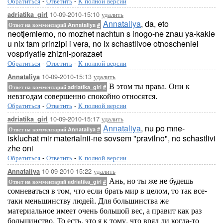
Обратиться
-
Ответить
-
К полной версии
10-09-2010-15:10
удалить
adriatika_girl
Annataliya
, da, eto
Ответ на комментарий Annataliya
#
neotjemlemo, no mozhet nachtun s inogo-ne znau ya-kakie
u nix tam prinzipi i vera, no ix schastlivoe otnoscheniei
vospriyatie zhizni-porazaet
Обратиться
-
Ответить
-
К полной версии
10-09-2010-15:13
удалить
Annataliya
В этом ты права. Они к
Ответ на комментарий adriatika_girl
#
невзгодам совершенно спокойно относятся.
Обратиться
-
Ответить
-
К полной версии
10-09-2010-15:17
удалить
adriatika_girl
Annataliya
, nu po mne-
Ответ на комментарий Annataliya
#
iskluchat mir materialnii-ne sovsem "pravilno", no schastlivi
zhe oni
Обратиться
-
Ответить
-
К полной версии
10-09-2010-15:22
удалить
Annataliya
Ань, но ты же не будешь
Ответ на комментарий adriatika_girl
#
сомневаться в том, что если брать мир в целом, то так все-
таки меньшинству людей. Для большинства же
материальное имеет очень большой вес, а правит как раз
большинство. То есть, это я к тому, что вряд ли когда-то