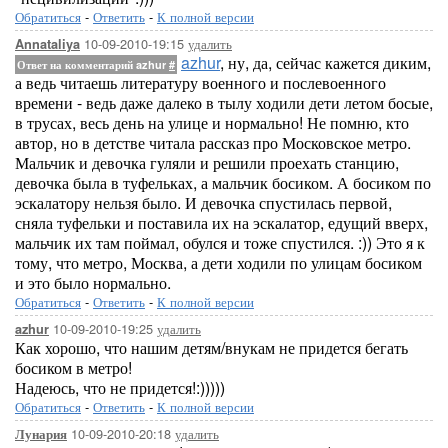
Обратиться
-
Ответить
-
К полной версии
10-09-2010-19:15
удалить
Annataliya
azhur
, ну, да, сейчас кажется диким,
Ответ на комментарий azhur
#
а ведь читаешь литературу военного и послевоенного
времени - ведь даже далеко в тылу ходили дети летом босые,
в трусах, весь день на улице и нормально! Не помню, кто
автор, но в детстве читала рассказ про Московское метро.
Мальчик и девочка гуляли и решили проехать станцию,
девочка была в туфельках, а мальчик босиком. А босиком по
эскалатору нельзя было. И девочка спустилась первой,
сняла туфельки и поставила их на эскалатор, едущий вверх,
мальчик их там поймал, обулся и тоже спустился. :)) Это я к
тому, что метро, Москва, а дети ходили по улицам босиком
и это было нормально.
Обратиться
-
Ответить
-
К полной версии
10-09-2010-19:25
удалить
azhur
Как хорошо, что нашим детям/внукам не придется бегать
босиком в метро!
Надеюсь, что не придется!:)))))
Обратиться
-
Ответить
-
К полной версии
10-09-2010-20:18
удалить
Лунария