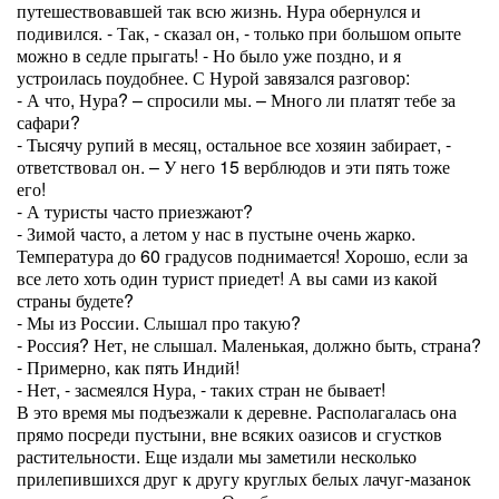
путешествовавшей так всю жизнь. Нура обернулся и
подивился. - Так, - сказал он, - только при большом опыте
можно в седле прыгать! - Но было уже поздно, и я
устроилась поудобнее. С Нурой завязался разговор:
- А что, Нура? – спросили мы. – Много ли платят тебе за
сафари?
- Тысячу рупий в месяц, остальное все хозяин забирает, -
ответствовал он. – У него 15 верблюдов и эти пять тоже
его!
- А туристы часто приезжают?
- Зимой часто, а летом у нас в пустыне очень жарко.
Температура до 60 градусов поднимается! Хорошо, если за
все лето хоть один турист приедет! А вы сами из какой
страны будете?
- Мы из России. Слышал про такую?
- Россия? Нет, не слышал. Маленькая, должно быть, страна?
- Примерно, как пять Индий!
- Нет, - засмеялся Нура, - таких стран не бывает!
В это время мы подъезжали к деревне. Располагалась она
прямо посреди пустыни, вне всяких оазисов и сгустков
растительности. Еще издали мы заметили несколько
прилепившихся друг к другу круглых белых лачуг-мазанок