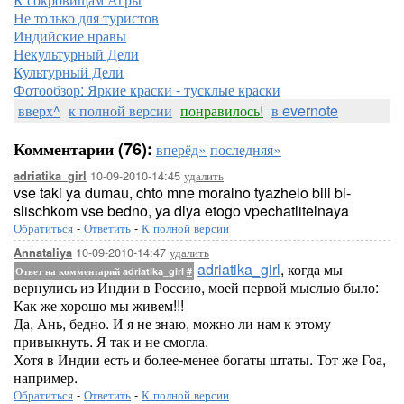
Не только для туристов
Индийские нравы
Некультурный Дели
Культурный Дели
Фотообзор: Яркие краски - тусклые краски
вверх^
к полной версии
понравилось!
в evernote
Комментарии (76):
вперёд»
последняя»
10-09-2010-14:45
удалить
adriatika_girl
vse taki ya dumau, chto mne moralno tyazhelo bili bi-
slischkom vse bedno, ya dlya etogo vpechatlitelnaya
Обратиться
-
Ответить
-
К полной версии
10-09-2010-14:47
удалить
Annataliya
adriatika_girl
, когда мы
Ответ на комментарий adriatika_girl
#
вернулись из Индии в Россию, моей первой мыслью было:
Как же хорошо мы живем!!!
Да, Ань, бедно. И я не знаю, можно ли нам к этому
привыкнуть. Я так и не смогла.
Хотя в Индии есть и более-менее богаты штаты. Тот же Гоа,
например.
Обратиться
-
Ответить
-
К полной версии