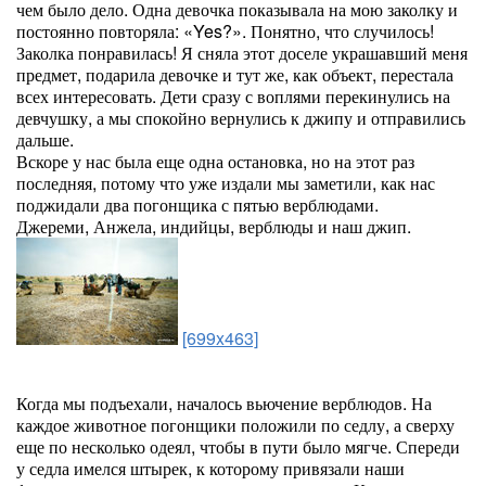
чем было дело. Одна девочка показывала на мою заколку и
постоянно повторяла: «Yes?». Понятно, что случилось!
Заколка понравилась! Я сняла этот доселе украшавший меня
предмет, подарила девочке и тут же, как объект, перестала
всех интересовать. Дети сразу с воплями перекинулись на
девчушку, а мы спокойно вернулись к джипу и отправились
дальше.
Вскоре у нас была еще одна остановка, но на этот раз
последняя, потому что уже издали мы заметили, как нас
поджидали два погонщика с пятью верблюдами.
Джереми, Анжела, индийцы, верблюды и наш джип.
[699x463]
Когда мы подъехали, началось вьючение верблюдов. На
каждое животное погонщики положили по седлу, а сверху
еще по несколько одеял, чтобы в пути было мягче. Спереди
у седла имелся штырек, к которому привязали наши