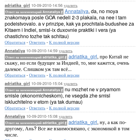
10-09-2010-14:56
удалить
adriatika_girl
Annataliya
, da, no moya
Ответ на комментарий Annataliya
#
znakomaya posle GOA nedeli 2-3 plakala, na nee i tam
podeistvovalo. a v prinzipe, kak ya prochitala-budushee za
Kitaem i Indiei, smisl-ix duxovnie praktiki i vera (ya
chastichno tozhe tak schitau)
Обратиться
-
Ответить
-
К полной версии
10-09-2010-14:59
удалить
Annataliya
adriatika_girl
, про Китай не
Ответ на комментарий adriatika_girl
#
скажу, но если будущее за Индией, то, мне кажется, очень
далекое. Слишком уж там всё...
Обратиться
-
Ответить
-
К полной версии
10-09-2010-15:04
удалить
adriatika_girl
nu mozhet ne v pryamom
Ответ на комментарий Annataliya
#
smisle (ekonomicheskom), ne vsegda zhe smisl
iskluchitelno v etom (ya tak dumau)
Обратиться
-
Ответить
-
К полной версии
10-09-2010-15:08
удалить
Annataliya
adriatika_girl
, ну, а как по-
Ответ на комментарий adriatika_girl
#
другому, Ань? Все же взаимосвязано, с экономикой в том
числе.