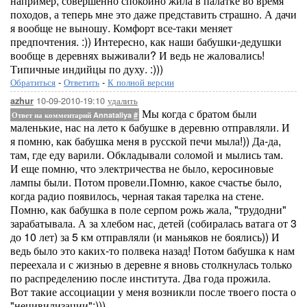
например, совершенно спокойно жила в палатке во время
походов, а теперь мне это даже представить страшно. А дачи
я вообще не выношу. Комфорт все-таки меняет
предпочтения. :)) Интересно, как наши бабушки-дедушки
вообще в деревнях выживали? И ведь не жаловались!
Типичные индийцы по духу. :)))
Обратиться
-
Ответить
-
К полной версии
10-09-2010-19:10
удалить
azhur
Мы когда с братом были
Ответ на комментарий Annataliya
#
маленькие, нас на лето к бабушке в деревню отправляли. И
я помню, как бабушка меня в русской печи мыла!)) Да-да,
там, где еду варили. Обкладывали соломой и мылись там.
И еще помню, что электричества не было, керосиновые
лампы были. Потом провели.Помню, какое счастье было,
когда радио появилось, черная такая тарелка на стене.
Помню, как бабушка в поле серпом рожь жала, "трудодни"
зарабатывала. А за хлебом нас, детей (собиралась ватага от 3
до 10 лет) за 5 км отправляли (и маньяков не боялись)) И
ведь было это каких-то полвека назад! Потом бабушка к нам
переехала и с жизнью в деревне я вновь столкнулась только
по распределению после института. Два года прожила.
Вот такие ассоциации у меня возникли после твоего поста о
"нецивилизации":)))