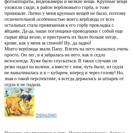
фотоаппараты, видеокамеры и мелкие вещи. Крупные вещи
уложили сзади, в район верблюжьего горба, и тоже
привязали. Лично у меня крупных вещей не было, поэтому
отличительной особенностью моего верблюда от всех
остальных стала привязанная к его горбу прокладка с
яйцами. Да-да, наши погонщики-проводники с собой еще
сырые яйца везли, и пристроить их было больше негде,
кроме, как у меня за спиной! Ну, да ладно!
Моего верблюда звали Папу. Влезть на него оказалось очень
просто. Он лег, и я забралась на него, как в седло
велосипеда. Хуже было спускаться. В таких случаях он
резко падал на колени, а вместе с ним, чуть было, из седла
не вываливалась и я – кубарем, вперед и через голову! Но,
зная о такой перспективе, я всегда держалась за штырек от
седла и не падала.
[269x266]
Наконец, мы тронулись в путь. Наши проводники, Амин и