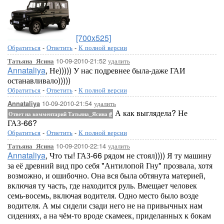
[700x525]
Обратиться
-
Ответить
-
К полной версии
10-09-2010-21:52
удалить
Татьяна_Ясина
Annataliya
, Не))))) У нас подревнее была-даже ГАИ
останавливало)))))
Обратиться
-
Ответить
-
К полной версии
10-09-2010-21:54
удалить
Annataliya
А как выглядела? Не
Ответ на комментарий Татьяна_Ясина
#
ГАЗ-66?
Обратиться
-
Ответить
-
К полной версии
10-09-2010-22:14
удалить
Татьяна_Ясина
Annataliya
, Что ты! ГАЗ-66 рядом не стоял)))) Я ту машину
за её древний вид про себя "Антилопой Гну" прозвала, хотя
возможно, и ошибочно. Она вся была обтянута материей,
включая ту часть, где находится руль. Вмещает человек
семь-восемь, включая водителя. Одно место было возде
водителя. А мы сидели сзади него не на привычных нам
сидениях, а на чём-то вроде скамеек, приделанных к бокам