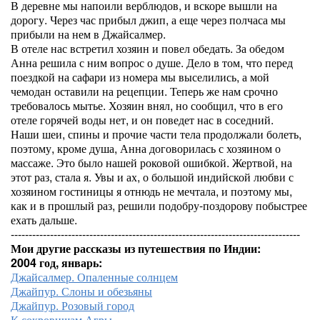
В деревне мы напоили верблюдов, и вскоре вышли на
дорогу. Через час прибыл джип, а еще через полчаса мы
прибыли на нем в Джайсалмер.
В отеле нас встретил хозяин и повел обедать. За обедом
Анна решила с ним вопрос о душе. Дело в том, что перед
поездкой на сафари из номера мы выселились, а мой
чемодан оставили на рецепции. Теперь же нам срочно
требовалось мытье. Хозяин внял, но сообщил, что в его
отеле горячей воды нет, и он поведет нас в соседний.
Наши шеи, спины и прочие части тела продолжали болеть,
поэтому, кроме душа, Анна договорилась с хозяином о
массаже. Это было нашей роковой ошибкой. Жертвой, на
этот раз, стала я. Увы и ах, о большой индийской любви с
хозяином гостиницы я отнюдь не мечтала, и поэтому мы,
как и в прошлый раз, решили подобру-поздорову побыстрее
ехать дальше.
---------------------------------------------------------------------------------
Мои другие рассказы из путешествия по Индии:
2004 год, январь:
Джайсалмер. Опаленные солнцем
Джайпур. Слоны и обезьяны
Джайпур. Розовый город
К сокровищам Агры