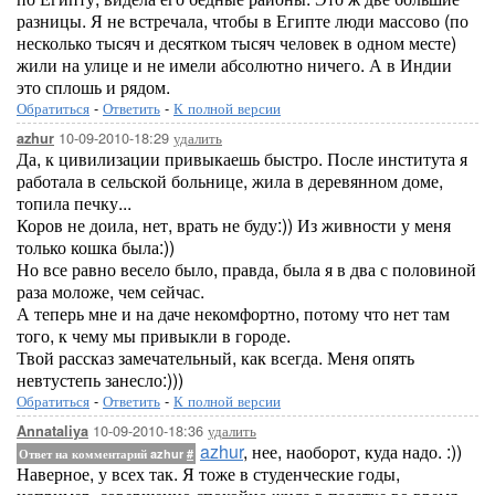
разницы. Я не встречала, чтобы в Египте люди массово (по
несколько тысяч и десятком тысяч человек в одном месте)
жили на улице и не имели абсолютно ничего. А в Индии
это сплошь и рядом.
Обратиться
-
Ответить
-
К полной версии
10-09-2010-18:29
удалить
azhur
Да, к цивилизации привыкаешь быстро. После института я
работала в сельской больнице, жила в деревянном доме,
топила печку...
Коров не доила, нет, врать не буду:)) Из живности у меня
только кошка была:))
Но все равно весело было, правда, была я в два с половиной
раза моложе, чем сейчас.
А теперь мне и на даче некомфортно, потому что нет там
того, к чему мы привыкли в городе.
Твой рассказ замечательный, как всегда. Меня опять
невтустепь занесло:)))
Обратиться
-
Ответить
-
К полной версии
10-09-2010-18:36
удалить
Annataliya
azhur
, нее, наоборот, куда надо. :))
Ответ на комментарий azhur
#
Наверное, у всех так. Я тоже в студенческие годы,