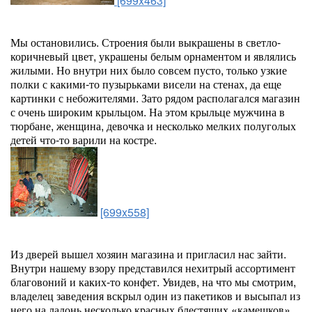
[699x463]
Мы остановились. Строения были выкрашены в светло-
коричневый цвет, украшены белым орнаментом и являлись
жилыми. Но внутри них было совсем пусто, только узкие
полки с какими-то пузырьками висели на стенах, да еще
картинки с небожителями. Зато рядом располагался магазин
с очень широким крыльцом. На этом крыльце мужчина в
тюрбане, женщина, девочка и несколько мелких полуголых
детей что-то варили на костре.
[699x558]
Из дверей вышел хозяин магазина и пригласил нас зайти.
Внутри нашему взору представился нехитрый ассортимент
благовоний и каких-то конфет. Увидев, на что мы смотрим,
владелец заведения вскрыл один из пакетиков и высыпал из
него на ладонь несколько красных блестящих «камешков».