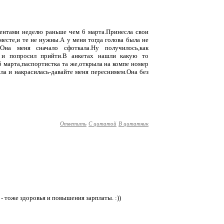
ментами неделю раньше чем 6 марта.Принесла свои
месте,и те не нужны.А у меня тогда голова была не
.Она меня сначало сфоткала.Ну получилось,как
а и попросил прийти.В анкетах нашли какую то
 марта,паспортистка та же,открыла на компе номер
ла и накрасилась-давайте меня переснимем.Она без
Ответить
С цитатой
В цитатник
 тоже здоровья и повышения зарплаты. :))