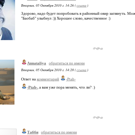
Вторник, 05 Октября 2010 г. 14:26 (
ссылка
)
Здорово, надо будет попробовать в районный овир заглянуть. Мож
"Баобаб" улыбнул :)) Хорошее слово, качественное :)
Annataliya
обратиться по имени
Вторник, 05 Октября 2010 г. 14:28 (
ссылка
)
Ответ на
комментарий
-Ptah-
-Ptah-
, а вам уже пора менять, что ли? :)
Табби
обратиться по имени