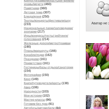
Крепости/замки/монастыри/ кремли/
храмы/мечети
(460)
Памятники
(360)
Детская тема
(307)
Блюда/кухня
(250)
Театры/концерты/фестивали/шоу
(233)
Национальные парки/заповедники/
зоопарки
(217)
Игры/конкурсы/тесты/ рейтинги/
голосования
(214)
Железные дороги/метро/трамваи
(190)
Планы/маршруты
(166)
Корабли/лодки
(162)
Праздники
(161)
Приветствия
(161)
Гостиницы/базы отдыха/санатории
(154)
Фотографии
(150)
Кино
(149)
Книги/путеводители/карты
(138)
Авиа
(106)
Народности
(103)
Мои истории
(102)
Мастер-классы
(96)
Готовим без лука
(91)
Автобусы/автомобили
(84)