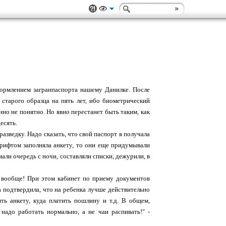
ормлением загранпаспорта нашему Данилке. После
тарого образца на пять лет, ибо биометрический
нно не понятно. Но явно перестанет быть таким, как
есять.
зведку. Надо сказать, что свой паспорт я получала
м шрифтом заполняла анкету, то они еще придумывали
али очередь с ночи, составляли списки, дежурили, в
 вообще! При этом кабинет по приему документов
ка подтвердила, что на ребенка лучше действительно
ять анкету, куда платить пошлину и т.д. В общем,
надо работать нормально, а не чаи распивать!" -