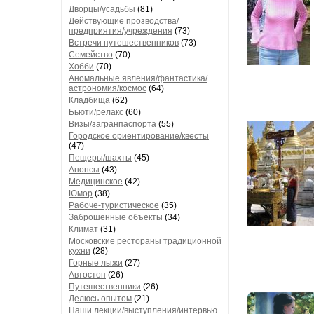
Дворцы/усадьбы
(81)
Действующие прозводства/
предприятия/учреждения
(73)
Встречи путешественников
(73)
Семейство
(70)
Хобби
(70)
Аномальные явления/фантастика/
астрономия/космос
(64)
Кладбища
(62)
Бьюти/релакс
(60)
Визы/загранпаспорта
(55)
Городское ориентирование/квесты
(47)
Пещеры/шахты
(45)
Анонсы
(43)
Медицинское
(42)
Юмор
(38)
Рабоче-туристическое
(35)
Заброшенные объекты
(34)
Климат
(31)
Московские рестораны традиционной
кухни
(28)
Горные лыжи
(27)
Автостоп
(26)
Путешественники
(26)
Делюсь опытом
(21)
Наши лекции/выступления/интервью