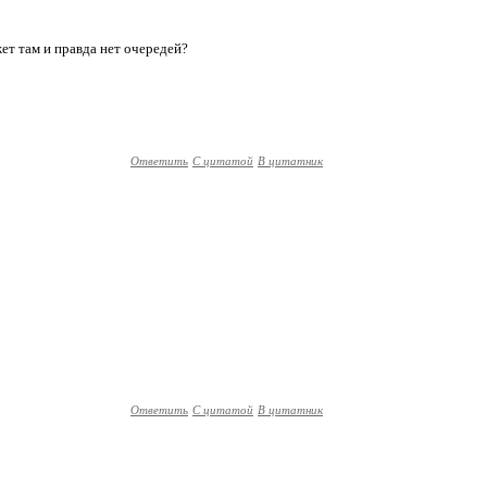
ет там и правда нет очередей?
Ответить
С цитатой
В цитатник
Ответить
С цитатой
В цитатник