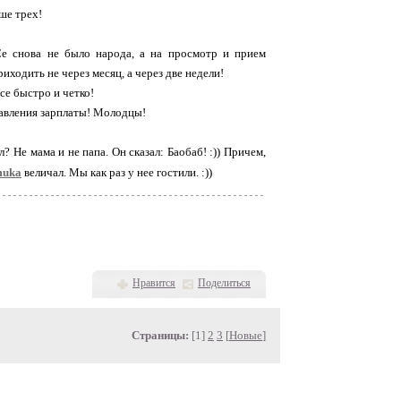
ше трех!
 снова не было народа, а на просмотр и прием
ходить не через месяц, а через две недели!
се быстро и четко!
бавления зарплаты! Молодцы!
? Не мама и не папа. Он сказал: Баобаб! :)) Причем,
muka
величал. Мы как раз у нее гостили. :))
Нравится
Поделиться
Страницы:
[1]
2
3
[
Новые
]