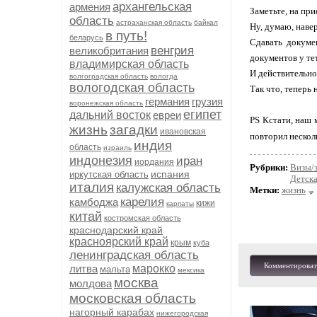
архангельская
армения
Заметьте, на пр
область
астраханская область
байкал
Ну, думаю, навер
в путь!
беларусь
Сдавать докуме
венгрия
великобритания
документов у те
владимирская область
И действительно
волгоградская область
вологда
вологодская область
Так что, теперь
германия
грузия
воронежская область
египет
дальний восток
евреи
PS Кстати, наш м
жизнь
загадки
ивановская
повторил несколь
индия
область
израиль
индонезия
иран
иордания
Рубрики:
Визы/
испания
иркутская область
Детска
италия
калужская область
Метки:
жизнь
карелия
камбоджа
кижи
карпаты
китай
костромская область
краснодарский край
красноярский край
крым
куба
ленинградская область
Комментироват
литва
марокко
мальта
мексика
москва
молдова
московская область
нагорный карабах
нижегородская