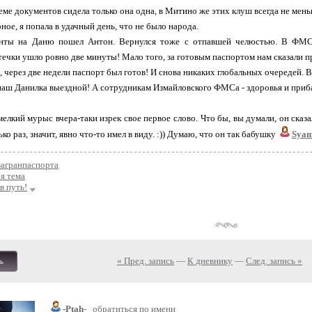
иеме документов сидела только она одна, в Митино же этих клуш всегда не мень
ное, я попала в удачный день, что не было народа.
нты на Даню пошел Антон. Вернулся тоже с отпавшей челюстью. В ФМСе
течки ушло ровно две минуты! Мало того, за готовым паспортом нам сказали при
, через две недели паспорт был готов! И снова никаких глобальных очередей. В
 наш Данилка выездной! А сотрудникам Измайловского ФМСа - здоровья и при
елкий мурыс вчера-таки изрек свое первое слово. Что бы, вы думали, он сказал
ко раз, значит, явно что-то имел в виду. :)) Думаю, что он так бабушку
Sya
загранпаспорта
я тема
в путь!
« Пред. запись
—
К дневнику
—
След. запись »
ь
-Ptah-
обратиться по имени