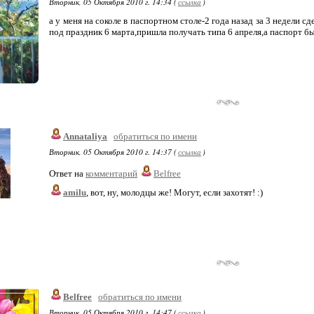
Вторник, 05 Октября 2010 г. 14:34 (
ссылка
)
а у меня на соколе в паспортном столе-2 года назад за 3 недели 
под праздник 6 марта,пришла получать типа 6 апреля,а паспорт б
Annataliya
обратиться по имени
Вторник, 05 Октября 2010 г. 14:37 (
ссылка
)
Ответ на
комментарий
Belfree
amilu
, вот, ну, молодцы же! Могут, если захотят! :)
Belfree
обратиться по имени
Вторник, 05 Октября 2010 г. 14:47 (
ссылка
)