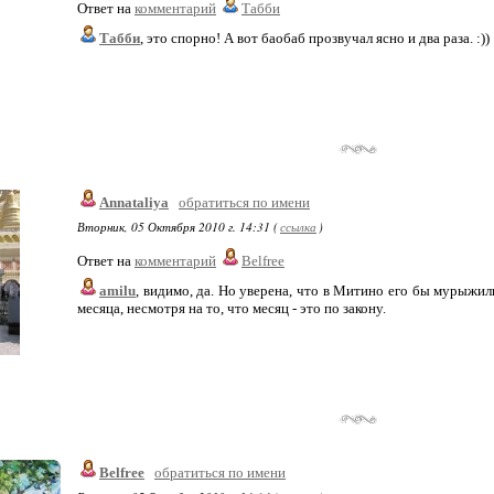
Ответ на
комментарий
Табби
Табби
, это спорно! А вот баобаб прозвучал ясно и два раза. :))
Annataliya
обратиться по имени
Вторник, 05 Октября 2010 г. 14:31 (
ссылка
)
Ответ на
комментарий
Belfree
amilu
, видимо, да. Но уверена, что в Митино его бы мурыжил
месяца, несмотря на то, что месяц - это по закону.
Belfree
обратиться по имени