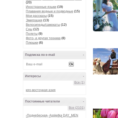
(20)
Иностранные языки
(19)
Плавания водные и подводные
(15)
Мои рассказы
(15)
Эмиграция
(13)
Велосипеды/самокаты
(12)
Сны
(12)
Полеты
(9)
Фото- и другая техника
(8)
Плюшки
(6)
Подписка по e-mail
-
Интересы
-
Все (1)
юго-восточная азия
Постоянные читатели
-
Все (2101)
-Поднебесная-
Assketka
DAY_MEN