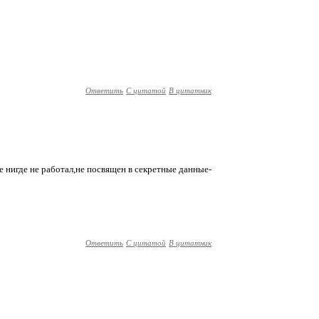
Ответить
С цитатой
В цитатник
 нигде не работал,не посвящен в секретные данные-
Ответить
С цитатой
В цитатник