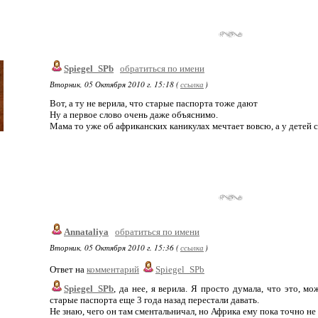
Spiegel_SPb
обратиться по имени
Вторник, 05 Октября 2010 г. 15:18 (
ссылка
)
Вот, а ту не верила, что старые паспорта тоже дают
Ну а первое слово очень даже объяснимо.
Мама то уже об африканских каникулах мечтает вовсю, а у детей с
Annataliya
обратиться по имени
Вторник, 05 Октября 2010 г. 15:36 (
ссылка
)
Ответ на
комментарий
Spiegel_SPb
Spiegel_SPb
, да нее, я верила. Я просто думала, что это, м
старые паспорта еще 3 года назад перестали давать.
Не знаю, чего он там сментальничал, но Африка ему пока точно не г