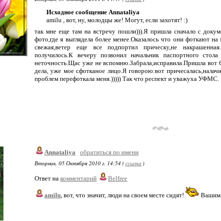
Исходное сообщение Annataliya
amilu , вот, ну, молодцы же! Могут, если захотят! :)
так мне еще там на встречу пошли))).Я пришла сначало с доку
фото,где я выглядела более менее.Оказалось что они фоткают на 
свежая,ветер еще все подпортил прическу,не накрашенная
получилось.К вечеру позвонил начальник паспортного стол
неточность.Щас уже не вспомню.Забрала,исправила.Пришла вот 6
дела, уже мое сфотканое лицо.Я говорою:вот причесалась,налачи
проблем перефоткала меня.))))) Так что респект и уважуха УФМС.
Annataliya
обратиться по имени
Вторник, 05 Октября 2010 г. 14:54 (
ссылка
)
Ответ на
комментарий
Belfree
amilu
, вот, что значит, люди на своем месте сидят!
Вашим -