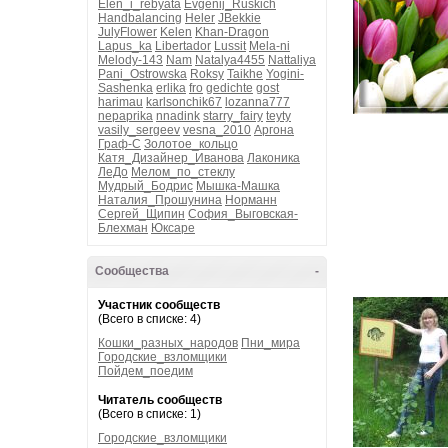
Elen_i_rebyata
Evgenij_Ruskich
Handbalancing
Heler
JBekkie
JulyFlower
Kelen
Khan-Dragon
Lapus_ka
Libertador
Lussit
Mela-ni
Melody-143
Nam
Natalya4455
Nattaliya
Pani_Ostrowska
Roksy
Taikhe
Yogini-
Sashenka
erlika
fro
gedichte
gost
harimau
karlsonchik67
lozanna777
nepaprika
nnadink
starry_fairy
teyty
vasily_sergeev
vesna_2010
Аргона
Граф-С
Золотое_кольцо
Катя_Дизайнер_Иванова
Лаконика
ЛеДо
Мелом_по_стеклу
Мудрый_Бодрис
Мышка-Машка
Наталия_Прошунина
Норманн
Сергей_Щипин
София_Выговская-
Блехман
Юксаре
Сообщества
-
Участник сообществ
(Всего в списке: 4)
Кошки_разных_народов
Пни_мира
Городские_взломщики
Пойдем_поедим
Читатель сообществ
(Всего в списке: 1)
Городские_взломщики