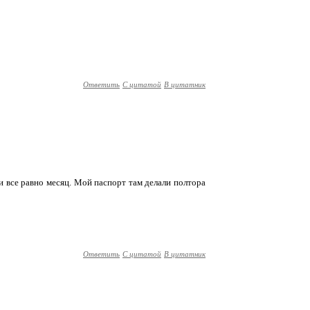
Ответить
С цитатой
В цитатник
и все равно месяц. Мой паспорт там делали полтора
Ответить
С цитатой
В цитатник