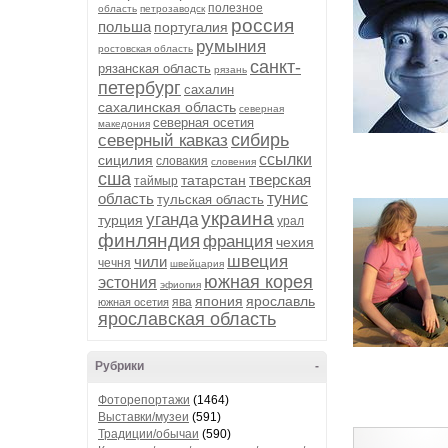
полезное
область
петрозаводск
россия
польша
португалия
румыния
ростовская область
санкт-
рязанская область
рязань
петербург
сахалин
сахалинская область
северная
северная осетия
македония
сибирь
северный кавказ
ссылки
сицилия
словакия
словения
сша
тверская
татарстан
таймыр
область
тунис
тульская область
украина
уганда
турция
урал
финляндия
франция
чехия
швеция
чили
чечня
швейцария
южная корея
эстония
эфиопия
япония
ярославль
ява
южная осетия
ярославская область
Рубрики
-
Фоторепортажи
(1464)
Выставки/музеи
(591)
Традиции/обычаи
(590)