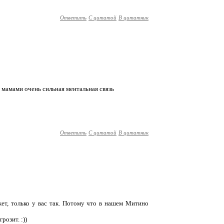
Ответить
С цитатой
В цитатник
 мамами очень сильная ментальная связь
Ответить
С цитатой
В цитатник
ожет, только у вас так. Потому что в нашем Митино
розит. :))