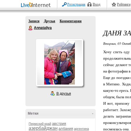
Регистрация
Вход
Рейтинги
Записи
Друзья
Комментарии
Annataliya
ДАНЯ З
Вторник, 05 Октяб
Хочу спеть оду
продолжительны
сейчас делают т
на фотографии в 
Еще до поездки 
в Митино. Ходил
какую-то ересь.
В друзья
общем, была пол
И вот, прихожу
работает. Захож
Метки
-
делать загранпа
проконсультиро
австрия
Пермский край
азербайджан
албания
аргентина
посмеялась она.