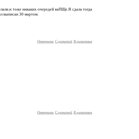
сделали.и тоже никаких очередей ваПЩе.Я сдала тогда
ыл выписан 30 мартом.
Ответить
С цитатой
В цитатник
Ответить
С цитатой
В цитатник