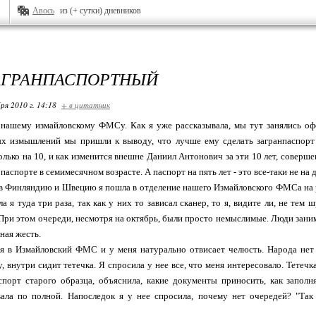
Авось
из (+ сутки) дневников
АГРАНПАСПОРТНЫЙ
ря 2010 г. 14:18
+ в цитатник
 нашему измайловскому ФМСу. Как я уже рассказывала, мы тут занялись оф
х измышлений мы пришли к выводу, что лучше ему сделать загранпаспорт с
олько на 10, и как изменится внешне Даниил Антонович за эти 10 лет, соверше
паспорте в семимесячном возрасте. А паспорт на пять лет - это все-таки не на д
в Финляндию и Швецию я пошла в отделение нашего Измайловского ФМСа на ра
а я туда три раза, так как у них то зависал сканер, то я, видите ли, не те
 При этом очереди, несмотря на октябрь, были просто немыслимые. Люди заним
ная жесть.
 я в Измайловский ФМС и у меня натурально отвисает челюсть. Народа нет
у, внутри сидит тетечка. Я спросила у нее все, что меня интересовало. Тетеч
спорт старого образца, объяснила, какие документы приносить, как заполн
вала по полной. Напоследок я у нее спросила, почему нет очередей? "Так 