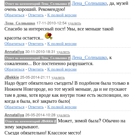
Лена_Солнышко
, да, музей
Ответ на комментарий Лена_Солнышко
#
очень хороший. Рекомендую!
Обратиться
-
Ответить
-
К полной версии
17-11-2010-12:54
удалить
Лена_Солнышко
Спасибо за интересный пост! Увы, все меньше такой
красоты остается...
Обратиться
-
Ответить
-
К полной версии
30-11-2010-18:31
удалить
Annataliya
Лена_Солнышко
, к
Ответ на комментарий Лена_Солнышко
#
сожалению... Все постепенно разрушается.
Обратиться
-
Ответить
-
К полной версии
25-05-2014-21:11
удалить
JBekkie
Надо будет обязательно съездить! В подобном была только в
Нижнем Новгороде, но тот музей меньше, да и не пускают
там в дома, хотя вроде как внутри тоже есть экспозиции, но
когда я была, всё закрыто было(
Обратиться
-
Ответить
-
К полной версии
26-05-2014-10:28
удалить
Annataliya
Может, зимой была? Обычно на
Ответ на комментарий JBekkie
#
зиму закрывают.
Съезди обязательно! Классное место!