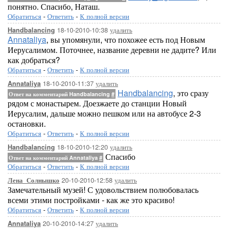
понятно. Спасибо, Наташ.
Обратиться
-
Ответить
-
К полной версии
18-10-2010-10:38
удалить
Handbalancing
Annataliya
, вы упомянули, что похожее есть под Новым
Иерусалимом. Поточнее, название деревни не дадите? Или
как добраться?
Обратиться
-
Ответить
-
К полной версии
18-10-2010-11:37
удалить
Annataliya
Handbalancing
, это сразу
Ответ на комментарий Handbalancing
#
рядом с монастырем. Доезжаете до станции Новый
Иерусалим, дальше можно пешком или на автобусе 2-3
остановки.
Обратиться
-
Ответить
-
К полной версии
18-10-2010-12:20
удалить
Handbalancing
Спасибо
Ответ на комментарий Annataliya
#
Обратиться
-
Ответить
-
К полной версии
20-10-2010-12:58
удалить
Лена_Солнышко
Замечательный музей! С удовольствием полюбовалась
всеми этими постройками - как же это красиво!
Обратиться
-
Ответить
-
К полной версии
20-10-2010-14:27
удалить
Annataliya