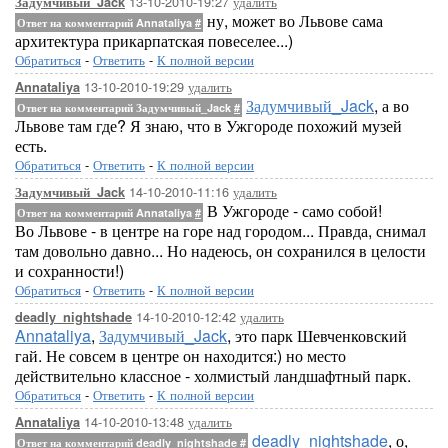
13-10-2010-19:27
удалить
Задумчивый_Jack
ну, может во Львове сама
Ответ на комментарий Annataliya
#
архитектура прикарпатская повеселее...)
Обратиться
-
Ответить
-
К полной версии
13-10-2010-19:29
удалить
Annataliya
Задумчивый_Jack
, а во
Ответ на комментарий Задумчивый_Jack
#
Львове там где? Я знаю, что в Ужгороде похожий музей
есть.
Обратиться
-
Ответить
-
К полной версии
14-10-2010-11:16
удалить
Задумчивый_Jack
В Ужгороде - само собой!
Ответ на комментарий Annataliya
#
Во Львове - в центре на горе над городом... Правда, снимал
там довольно давно... Но надеюсь, он сохранился в целости
и сохранности!)
Обратиться
-
Ответить
-
К полной версии
14-10-2010-12:42
удалить
deadly_nightshade
Annataliya
,
Задумчивый_Jack
, это парк Шевченковский
гай. Не совсем в центре он находится:) но место
действительно классное - холмистый ландшафтный парк.
Обратиться
-
Ответить
-
К полной версии
14-10-2010-13:48
удалить
Annataliya
deadly_nightshade
, о,
Ответ на комментарий deadly_nightshade
#