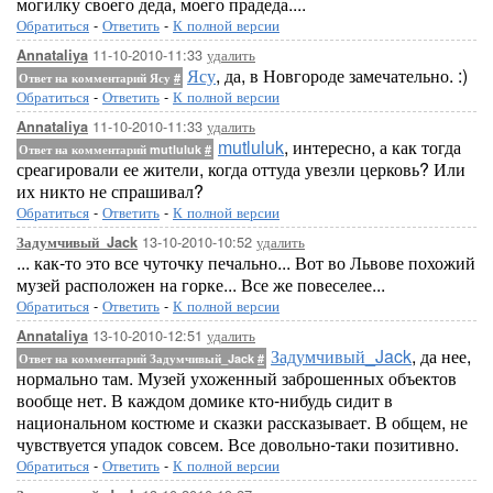
могилку своего деда, моего прадеда....
Обратиться
-
Ответить
-
К полной версии
11-10-2010-11:33
удалить
Annataliya
Ясу
, да, в Новгороде замечательно. :)
Ответ на комментарий Ясу
#
Обратиться
-
Ответить
-
К полной версии
11-10-2010-11:33
удалить
Annataliya
mutluluk
, интересно, а как тогда
Ответ на комментарий mutluluk
#
среагировали ее жители, когда оттуда увезли церковь? Или
их никто не спрашивал?
Обратиться
-
Ответить
-
К полной версии
13-10-2010-10:52
удалить
Задумчивый_Jack
... как-то это все чуточку печально... Вот во Львове похожий
музей расположен на горке... Все же повеселее...
Обратиться
-
Ответить
-
К полной версии
13-10-2010-12:51
удалить
Annataliya
Задумчивый_Jack
, да нее,
Ответ на комментарий Задумчивый_Jack
#
нормально там. Музей ухоженный заброшенных объектов
вообще нет. В каждом домике кто-нибудь сидит в
национальном костюме и сказки рассказывает. В общем, не
чувствуется упадок совсем. Все довольно-таки позитивно.
Обратиться
-
Ответить
-
К полной версии