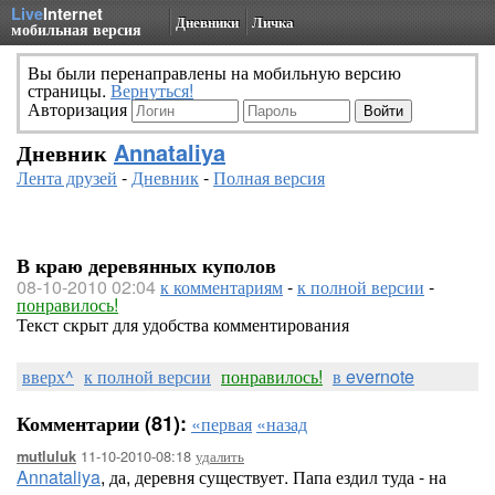
Live
Internet
Дневники
Личка
мобильная версия
Вы были перенаправлены на мобильную версию
страницы.
Вернуться!
Авторизация
Дневник
Annataliya
Лента друзей
-
Дневник
-
Полная версия
В краю деревянных куполов
08-10-2010 02:04
к комментариям
-
к полной версии
-
понравилось!
Текст скрыт для удобства комментирования
вверх^
к полной версии
понравилось!
в evernote
Комментарии (81):
«первая
«назад
11-10-2010-08:18
удалить
mutluluk
Annataliya
, да, деревня существует. Папа ездил туда - на