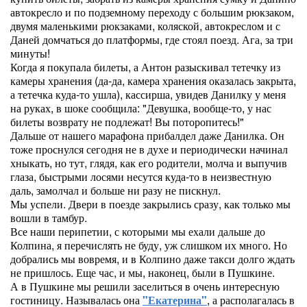
автокресло и по подземному переходу с большим рюкзаком,
двумя маленькими рюкзаками, коляской, автокреслом и с
Даней домчаться до платформы, где стоял поезд. Ага, за три
минуты!
Когда я покупала билеты, а Антон разыскивал тетечку из
камеры хранения (да-да, камера хранения оказалась закрыта,
а тетечка куда-то ушла), кассирша, увидев Данилку у меня
на руках, в шоке сообщила: "Девушка, вообще-то, у нас
билеты возврату не подлежат! Вы поторопитесь!"
Дальше от нашего марафона прибалдел даже Данилка. Он
тоже проснулся сегодня не в духе и периодически начинал
хныкать, но тут, глядя, как его родители, молча и выпучив
глаза, быстрыми лосями несутся куда-то в неизвестную
даль, замолчал и больше ни разу не пискнул.
Мы успели. Двери в поезде закрылись сразу, как только мы
вошли в тамбур.
Все наши перипетии, с которыми мы ехали дальше до
Колпина, я перечислять не буду, уж слишком их много. Но
добрались мы вовремя, и в Колпино даже такси долго ждать
не пришлось. Еще час, и мы, наконец, были в Пушкине.
А в Пушкине мы решили заселиться в очень интересную
гостиницу. Называлась она
"Екатерина"
, а располагалась в