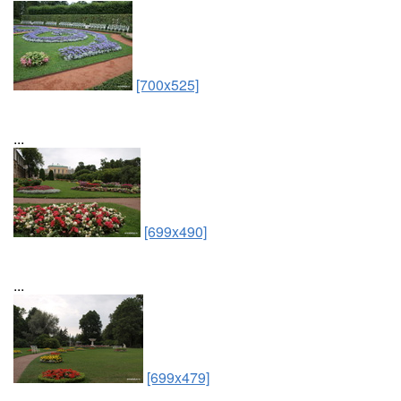
[700x525]
...
[699x490]
...
[699x479]