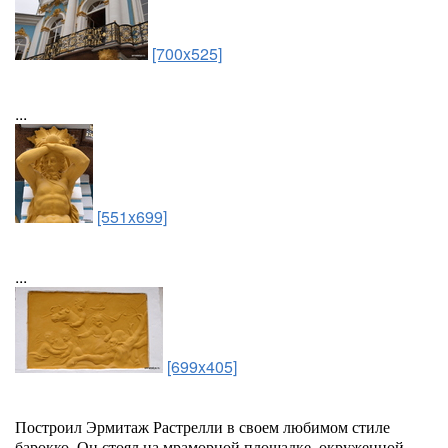
[700x525]
...
[551x699]
...
[699x405]
Построил Эрмитаж Растрелли в своем любимом стиле
барокко. Он стоял на мраморной площадке, окруженной