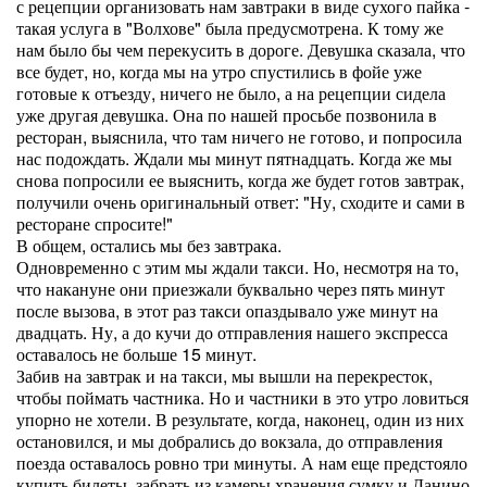
с рецепции организовать нам завтраки в виде сухого пайка -
такая услуга в "Волхове" была предусмотрена. К тому же
нам было бы чем перекусить в дороге. Девушка сказала, что
все будет, но, когда мы на утро спустились в фойе уже
готовые к отъезду, ничего не было, а на рецепции сидела
уже другая девушка. Она по нашей просьбе позвонила в
ресторан, выяснила, что там ничего не готово, и попросила
нас подождать. Ждали мы минут пятнадцать. Когда же мы
снова попросили ее выяснить, когда же будет готов завтрак,
получили очень оригинальный ответ: "Ну, сходите и сами в
ресторане спросите!"
В общем, остались мы без завтрака.
Одновременно с этим мы ждали такси. Но, несмотря на то,
что накануне они приезжали буквально через пять минут
после вызова, в этот раз такси опаздывало уже минут на
двадцать. Ну, а до кучи до отправления нашего экспресса
оставалось не больше 15 минут.
Забив на завтрак и на такси, мы вышли на перекресток,
чтобы поймать частника. Но и частники в это утро ловиться
упорно не хотели. В результате, когда, наконец, один из них
остановился, и мы добрались до вокзала, до отправления
поезда оставалось ровно три минуты. А нам еще предстояло
купить билеты, забрать из камеры хранения сумку и Данино