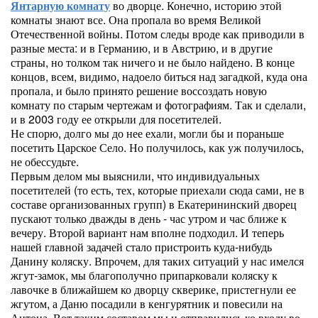
Янтарную комнату
во дворце. Конечно, историю этой
комнаты знают все. Она пропала во время Великой
Отечественной войны. Потом следы вроде как приводили в
разные места: и в Германию, и в Австрию, и в другие
страны, но толком так ничего и не было найдено. В конце
концов, всем, видимо, надоело биться над загадкой, куда она
пропала, и было принято решение воссоздать новую
комнату по старым чертежам и фотографиям. Так и сделали,
и в 2003 году ее открыли для посетителей.
Не спорю, долго мы до нее ехали, могли бы и пораньше
посетить Царское Село. Но получилось, как уж получилось,
не обессудьте.
Первым делом мы выяснили, что индивидуальных
посетителей (то есть, тех, которые приехали сюда сами, не в
составе организованных групп) в Екатерининский дворец
пускают только дважды в день - час утром и час ближе к
вечеру. Второй вариант нам вполне подходил. И теперь
нашей главной задачей стало пристроить куда-нибудь
Данину коляску. Впрочем, для таких ситуаций у нас имелся
жгут-замок, мы благополучно припарковали коляску к
лавочке в ближайшем ко дворцу скверике, пристегнули ее
жгутом, а Даню посадили в кенгурятник и повесили на
Антона. Вот таким составом мы и отправились ко входу во