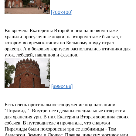
[700x400]
Во времена Екатерины Второй в нем на первом этаже
хранили прогулочные лодки, на втором этаже был зал, в
котором во время катания по Большому пруду играл
оркестр. А в боковых корпусах располагались птичники для
уток, лебедей, павлинов и фазанов.
[699x466]
Есть очень оригинальное сооружение под названием
"Пирамида". Внутри нее сделаны специальные отверстия
для хранения урн. В них Екатерина Вторая хоронила своих
собачек. В путеводителе я прочитала, что снаружи
Пирамиды были похоронены три ее любимицы - Том
Андерсон, Земира и Дюшес. Правда, никаких могилок или