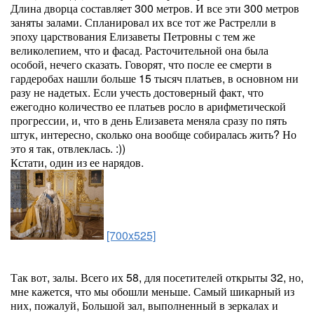
Длина дворца составляет 300 метров. И все эти 300 метров
заняты залами. Спланировал их все тот же Растрелли в
эпоху царствования Елизаветы Петровны с тем же
великолепием, что и фасад. Расточительной она была
особой, нечего сказать. Говорят, что после ее смерти в
гардеробах нашли больше 15 тысяч платьев, в основном ни
разу не надетых. Если учесть достоверный факт, что
ежегодно количество ее платьев росло в арифметической
прогрессии, и, что в день Елизавета меняла сразу по пять
штук, интересно, сколько она вообще собиралась жить? Но
это я так, отвлеклась. :))
Кстати, один из ее нарядов.
[700x525]
Так вот, залы. Всего их 58, для посетителей открыты 32, но,
мне кажется, что мы обошли меньше. Самый шикарный из
них, пожалуй, Большой зал, выполненный в зеркалах и