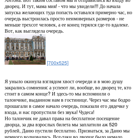
дворец. И тут, мама мия! - что мы увидели!!! До начала
запуска желающих туда попасть оставался примерно час, но
очередь выстроилась просто неимоверных размеров - не
меньше трехсот человек, а ее конец терялся где-то вдалеке.
Вот, как выглядела очередь.
[700x525]
Я уныло окинула взглядом хвост очереди и в мою душу
закрались сомнения: а успеют ли, вообще, во дворец те, кто
стоит в самом конце? И здесь-то мы вспомнили о
талончике, выданном нам в гостинице. Через час мы бодро
прошагали в самое начало очередь, показали его дядечке у
входа, и нас пропустили без звука! Чудеса!
Но талончик не давал права на бесплатное посещение
дворца, за два взрослых билета мы заплатили аж 520
рублей, Даню пустили бесплатно. Признаться, за Даню мы
немного волновались. Все-таки во дворце было немало