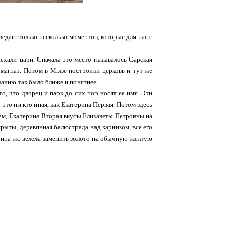
оведаю только несколько моментов, которые для нас с
аехали цари. Сначала это место называлось Сарская
 магнат. Потом в Мызе построили церковь и тут же
учанию так было ближе и понятнее.
о, что дворец и парк до сих пор носят ее имя. Эти
это ни кто иная, как Екатерина Первая. Потом здесь
чем, Екатерина Вторая вкусы Елизаветы Петровны на
крыты, деревянная балюстрада над карнизом, все его
ерина же велела заменить золото на обычную желтую