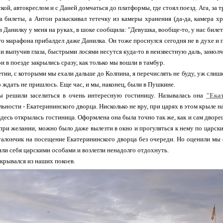
кой, автокреслом и с Даней домчаться до платформы, где стоял поезд. Ага, за 
а билеты, а Антон разыскивал тетечку из камеры хранения (да-да, камера хра
в Данилку у меня на руках, в шоке сообщила: "Девушка, вообще-то, у нас биле
о марафона прибалдел даже Данилка. Он тоже проснулся сегодня не в духе и пе
и выпучив глаза, быстрыми лосями несутся куда-то в неизвестную даль, замолч
 в поезде закрылись сразу, как только мы вошли в тамбур.
тии, с которыми мы ехали дальше до Колпина, я перечислять не буду, уж слиш
о ждать не пришлось. Еще час, и мы, наконец, были в Пушкине.
 решили заселиться в очень интересную гостиницу. Называлась она
"Ека
ьности - Екатерининского дворца. Нисколько не вру, при царях в этом крыле 
здесь открылась гостиница. Оформлена она была точно так же, как и сам дворе
при желании, можно было даже вылезти в окно и прогуляться к нему по царски
алончик на посещение Екатерининского дворца без очереди. Но оценили мы с
или себя царскими особами и возлегли ненадолго отдохнуть.
ткрывался из наших покоев.