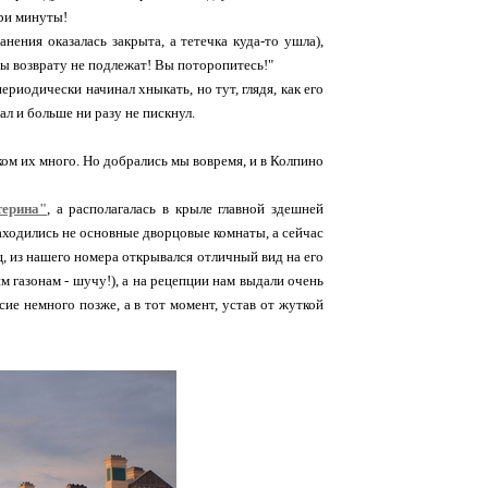
три минуты!
нения оказалась закрыта, а тетечка куда-то ушла),
ты возврату не подлежат! Вы поторопитесь!"
риодически начинал хныкать, но тут, глядя, как его
ал и больше ни разу не пискнул.
ком их много. Но добрались мы вовремя, и в Колпино
терина"
, а располагалась в крыле главной здешней
находились не основные дворцовые комнаты, а сейчас
ц, из нашего номера открывался отличный вид на его
м газонам - шучу!), а на рецепции нам выдали очень
ие немного позже, а в тот момент, устав от жуткой