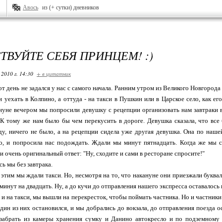
Авось
из (+ сутки) дневников
ТВУЙТЕ СЕБЯ ПРИНЦЕМ! :)
 2010 г. 14:30
+ в цитатник
тот день не задался у нас с самого начала. Ранним утром из Великого Новгоро
уехать в Колпино, а оттуда - на такси в Пушкин или в Царское село, как е
нуне вечером мы попросили девушку с рецепции организовать нам завтраки в 
К тому же нам было бы чем перекусить в дороге. Девушка сказала, что все 
ду, ничего не было, а на рецепции сидела уже другая девушка. Она по наше
о, и попросила нас подождать. Ждали мы минут пятнадцать. Когда же мы с
и очень оригинальный ответ: "Ну, сходите и сами в ресторане спросите!"
ь мы без завтрака.
этим мы ждали такси. Но, несмотря на то, что накануне они приезжали букваль
минут на двадцать. Ну, а до кучи до отправления нашего экспресса оставалось 
 и на такси, мы вышли на перекресток, чтобы поймать частника. Но и частники 
 один из них остановился, и мы добрались до вокзала, до отправления поезда
 забрать из камеры хранения сумку и Данино автокресло и по подземному