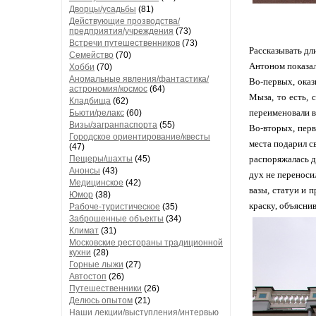
Дворцы/усадьбы
(81)
Действующие прозводства/
предприятия/учреждения
(73)
Встречи путешественников
(73)
Рассказывать дли
Семейство
(70)
Антоном показа
Хобби
(70)
Аномальные явления/фантастика/
Во-первых, оказ
астрономия/космос
(64)
Мыза, то есть, 
Кладбища
(62)
переименовали в 
Бьюти/релакс
(60)
Визы/загранпаспорта
(55)
Во-вторых, перв
Городское ориентирование/квесты
места подарил с
(47)
Пещеры/шахты
(45)
распоряжалась д
Анонсы
(43)
дух не переноси
Медицинское
(42)
вазы, статуи и 
Юмор
(38)
краску, объяснив
Рабоче-туристическое
(35)
Заброшенные объекты
(34)
Климат
(31)
Московские рестораны традиционной
кухни
(28)
Горные лыжи
(27)
Автостоп
(26)
Путешественники
(26)
Делюсь опытом
(21)
Наши лекции/выступления/интервью