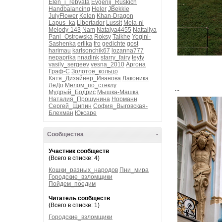
Elen_i_rebyata
Evgenij_Ruskich
Handbalancing
Heler
JBekkie
JulyFlower
Kelen
Khan-Dragon
Lapus_ka
Libertador
Lussit
Mela-ni
Melody-143
Nam
Natalya4455
Nattaliya
Pani_Ostrowska
Roksy
Taikhe
Yogini-
Sashenka
erlika
fro
gedichte
gost
harimau
karlsonchik67
lozanna777
nepaprika
nnadink
starry_fairy
teyty
vasily_sergeev
vesna_2010
Аргона
Граф-С
Золотое_кольцо
Катя_Дизайнер_Иванова
Лаконика
ЛеДо
Мелом_по_стеклу
...
Мудрый_Бодрис
Мышка-Машка
Наталия_Прошунина
Норманн
Сергей_Щипин
София_Выговская-
Блехман
Юксаре
Сообщества
-
Участник сообществ
(Всего в списке: 4)
Кошки_разных_народов
Пни_мира
Городские_взломщики
Пойдем_поедим
Читатель сообществ
(Всего в списке: 1)
Городские_взломщики