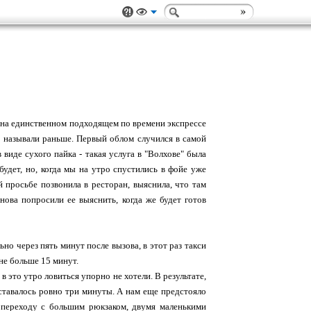
да на единственном подходящем по времени экспрессе
го называли раньше. Первый облом случился в самой
виде сухого пайка - такая услуга в "Волхове" была
будет, но, когда мы на утро спустились в фойе уже
й просьбе позвонила в ресторан, выяснила, что там
нова попросили ее выяснить, когда же будет готов
но через пять минут после вызова, в этот раз такси
не больше 15 минут.
в это утро ловиться упорно не хотели. В результате,
 оставалось ровно три минуты. А нам еще предстояло
 переходу с большим рюкзаком, двумя маленькими