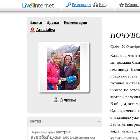
Регистрация
Вход
Рейтинги
Записи
Друзья
Комментарии
Annataliya
ПОЧУВС
Среда, 20 Октября
Казалось, что э
мы должны были 
гостинице. Нака
предусмотрена. 
готовые к отъез
ничего не готов
завтрак, получил
В друзья
В общем, осталис
Одновременно с 
опаздывало уже 
Метки
-
Забив на завтрак
когда, наконец,
австрия
Пермский край
азербайджан
албания
аргентина
купить билеты,