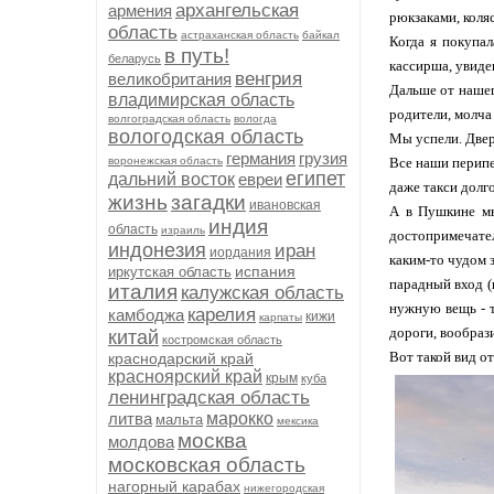
архангельская
армения
рюкзаками, коляс
область
астраханская область
байкал
Когда я покупал
в путь!
беларусь
кассирша, увиде
венгрия
великобритания
Дальше от нашег
владимирская область
родители, молча 
волгоградская область
вологда
вологодская область
Мы успели. Двери
германия
грузия
воронежская область
Все наши перипе
египет
дальний восток
евреи
даже такси долг
жизнь
загадки
ивановская
А в Пушкине мы
индия
область
израиль
достопримечател
индонезия
иран
иордания
каким-то чудом 
испания
иркутская область
парадный вход (
италия
калужская область
нужную вещь - т
карелия
камбоджа
кижи
карпаты
дороги, вообраз
китай
костромская область
Вот такой вид о
краснодарский край
красноярский край
крым
куба
ленинградская область
литва
марокко
мальта
мексика
москва
молдова
московская область
нагорный карабах
нижегородская