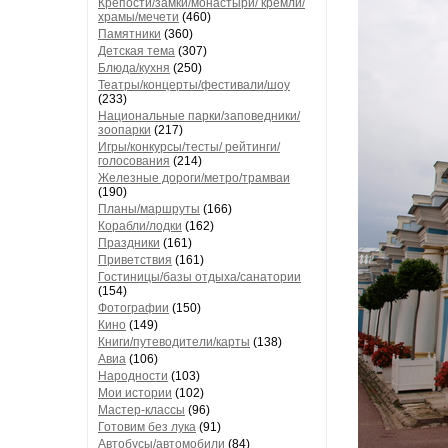
Крепости/замки/монастыри/ кремли/
храмы/мечети
(460)
Памятники
(360)
Детская тема
(307)
Блюда/кухня
(250)
Театры/концерты/фестивали/шоу
(233)
Национальные парки/заповедники/
зоопарки
(217)
Игры/конкурсы/тесты/ рейтинги/
голосования
(214)
Железные дороги/метро/трамваи
(190)
Планы/маршруты
(166)
Корабли/лодки
(162)
Праздники
(161)
Приветствия
(161)
Гостиницы/базы отдыха/санатории
(154)
Фотографии
(150)
Кино
(149)
Книги/путеводители/карты
(138)
Авиа
(106)
Народности
(103)
Мои истории
(102)
Мастер-классы
(96)
Готовим без лука
(91)
Автобусы/автомобили
(84)