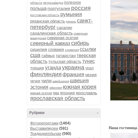
полезное
область
петрозаводск
россия
польша
португалия
румыния
ростовская область
санкт-
рязанская область
рязань
петербург
сахалин
сахалинская область
северная
северная осетия
македония
сибирь
северный кавказ
ссылки
сицилия
словакия
словения
сша
тверская
татарстан
таймыр
область
тунис
тульская область
украина
уганда
турция
урал
финляндия
франция
чехия
швеция
чили
чечня
швейцария
южная корея
эстония
эфиопия
япония
ярославль
ява
южная осетия
ярославская область
Рубрики
-
Фоторепортажи
(1464)
Наша гостиница.
Выставки/музеи
(591)
Традиции/обычаи
(590)