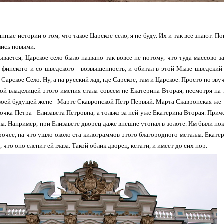
нные истории о том, что такое Царское село, я не буду. Их и так все знают. П
лись новыми.
ывается, Царское село было названо так вовсе не потому, что туда массово з
с финского и со шведского - возвышенность, и обитал в этой Мызе шведский
Сарское Село. Ну, а на русский лад, где Сарское, там и Царское. Просто по зв
ой владелицей этого имения стала совсем не Екатерина Вторая, несмотря на т
воей будущей жене - Марте Скавронской Петр Первый. Марта Скавронская же - 
очка Петра - Елизавета Петровна, а только за ней уже Екатерина Вторая. При
ла. Например, при Елизавете дворец даже внешне утопал в золоте. Им были по
прочее, на что ушло около ста килограммов этого благородного металла. Екат
, что оно слепит ей глаза. Такой облик дворец, кстати, и имеет до сих пор.