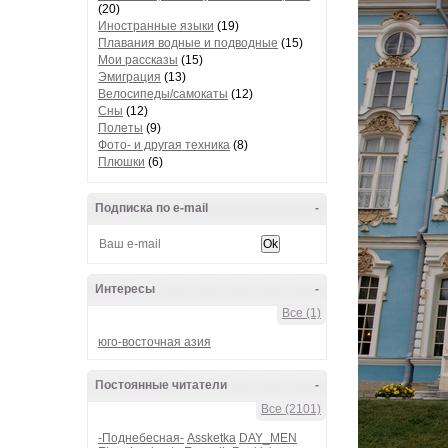
(20)
Иностранные языки
(19)
Плавания водные и подводные
(15)
Мои рассказы
(15)
Эмиграция
(13)
Велосипеды/самокаты
(12)
Сны
(12)
Полеты
(9)
Фото- и другая техника
(8)
Плюшки
(6)
Подписка по e-mail
-
Интересы
-
Все (1)
юго-восточная азия
Постоянные читатели
-
Все (2101)
-Поднебесная-
Assketka
DAY_MEN