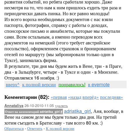
развития событий, но ребята сработали хорошо. Даже
несмотря на то, что нам к ним пришлось ездить три раза и
периодически давать пинка. Но все равно молодцы!
Из всего вороха необходимых документов с нас взяли
паспорта, фотографии, справку с работы о доходах,
спонсорское письмо и авиабилеты, которые мы покупали
сами. Всем остальным, а именно переводом всех
документов на немецкий (этого требует австрийское
посольство), оформлением страховок и бронированием
отелей по маршруту (мы забронировали только один в
Туксе), занималась фирма.
В результате, три дня мы будем жить в Вене, три - в Праге,
два - в Зальцбурге, четыре - в Туксе и один - в Мюнхене.
Отправляемся 16 ноября. :)
вверх^
к полной версии
понравилось!
в evernote
Комментарии (82):
«первая
«назад
вперёд»
последняя»
26-10-2010-11:05
удалить
Annataliya
adriatika_girl
, Аня, вообще, в
Ответ на комментарий adriatika_girl
#
Вене на самом деле мы будем только два дня. На третий
хотим съездить в Братиславу - там всего 80 км. :)
Обратиться
-
Ответить
-
К полной версии