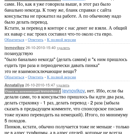
сами. Но, как я уже говорила выше, в этот раз было
банально некогда. К тому же, бланк справки с сайта
консульства не прокатил на работе. А по обычному надо
было делать перевод.
Кстати, за перевод в конторе с нас денег не взяли. А общий
их навар с нас троих составил что-то около ста евро.
Обратиться
-
Ответить
-
К полной версии
26-10-2010-15:40
удалить
levnovikov
позанудствую
"было банально некогда" (делать самим) и "к ним пришлось
ездить три раза и периодически давать пинка"
это не взаимоисключающие вещи?
Обратиться
-
Ответить
-
К полной версии
26-10-2010-15:47
удалить
Annataliya
levnovikov
, нет. Ибо, если бы
Ответ на комментарий levnovikov
#
делали сами, то в консульство пришлось бы идти два раза,
делать страховку - 1 раз, делать перевод - 2 раза (забыла
сказать в предыдущем комменте, что спонсорское письмо
тоже нужно переводить на немецкий). Итого, по минимуму
5 походов.
Пинков, кстати, обычно получается тоже не меньше - только
не в адрес турфирмы, а в адрес отелей, которые не всегда