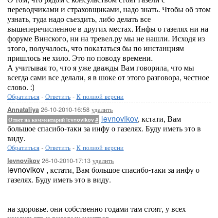
переводчиками и страховщиками, надо знать. Чтобы об этом
узнать, туда надо съездить, либо делать все
вышеперечисленное в других местах. Инфы о газелях ни на
форуме Винского, ни на тревел.ру мы не нашли. Исходя из
этого, получалось, что покататься бы по инстанциям
пришлось не хило. Это по поводу времени.
А учитывая то, что я уже дважды Вам говорила, что мы
всегда сами все делали, я в шоке от этого разговора, честное
слово. :)
Обратиться
-
Ответить
-
К полной версии
26-10-2010-16:58
удалить
Annataliya
levnovikov
, кстати, Вам
Ответ на комментарий levnovikov
#
большое спасибо-таки за инфу о газелях. Буду иметь это в
виду.
Обратиться
-
Ответить
-
К полной версии
26-10-2010-17:13
удалить
levnovikov
levnovikov , кстати, Вам большое спасибо-таки за инфу о
газелях. Буду иметь это в виду.
на здоровье. они собственно годами там стоят, у всех