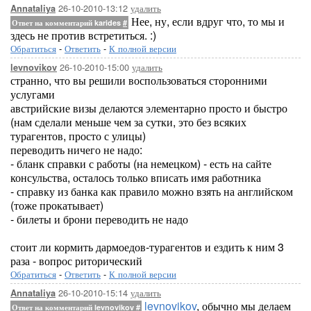
26-10-2010-13:12
удалить
Annataliya
Нее, ну, если вдруг что, то мы и
Ответ на комментарий karides
#
здесь не против встретиться. :)
Обратиться
-
Ответить
-
К полной версии
26-10-2010-15:00
удалить
levnovikov
странно, что вы решили воспользоваться сторонними
услугами
австрийские визы делаются элементарно просто и быстро
(нам сделали меньше чем за сутки, это без всяких
турагентов, просто с улицы)
переводить ничего не надо:
- бланк справки с работы (на немецком) - есть на сайте
консульства, осталось только вписать имя работника
- справку из банка как правило можно взять на английском
(тоже прокатывает)
- билеты и брони переводить не надо
стоит ли кормить дармоедов-турагентов и ездить к ним 3
раза - вопрос риторический
Обратиться
-
Ответить
-
К полной версии
26-10-2010-15:14
удалить
Annataliya
levnovikov
, обычно мы делаем
Ответ на комментарий levnovikov
#