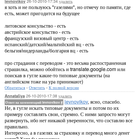
26-10-2010-17:34
удалить
levnovikov
я хоть и не пользуюсь "газелями", но отмечу по памяти, где
есть, может пригодится на будущее
литовское консульство - есть
австрийское консульство - есть
французский визовый центр - есть
испанский/датский/мальтийский вц - есть
бельгия/нидерланды/болгария вц - есть
про страдания с переводом - это весьма распостраненная
страшилка, можно обойтись и translate.google.com или
поискав в гугле какие-то типовые документы (на
английском тоже на ура принимают)
Обратиться
-
Ответить
-
К полной версии
26-10-2010-17:38
удалить
Annataliya
levnovikov
, ясно, спасибо.
Ответ на комментарий levnovikov
#
Не, в гугле искать типовые документы и потом по их
примеру составлять свои, стремно. С ними запросто могут
развернуть, ибо нет никакой уверенности, что составлю все
правильно.
Интересно, а в газелях за страховку и перевод много денег
хотят? Хотя бы примерно.