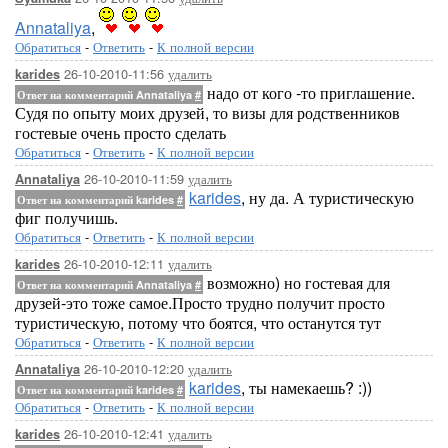
Annataliya
,
Обратиться
-
Ответить
-
К полной версии
26-10-2010-11:56
удалить
karides
надо от кого -то приглашение.
Ответ на комментарий Annataliya
#
Судя по опыту моих друзей, то визы для родственников
гостевые очень просто сделать
Обратиться
-
Ответить
-
К полной версии
26-10-2010-11:59
удалить
Annataliya
karides
, ну да. А туристическую
Ответ на комментарий karides
#
фиг получишь.
Обратиться
-
Ответить
-
К полной версии
26-10-2010-12:11
удалить
karides
возможно) но гостевая для
Ответ на комментарий Annataliya
#
друзей-это тоже самое.Просто трудно получит просто
туристическую, потому что боятся, что останутся тут
Обратиться
-
Ответить
-
К полной версии
26-10-2010-12:20
удалить
Annataliya
karides
, ты намекаешь? :))
Ответ на комментарий karides
#
Обратиться
-
Ответить
-
К полной версии
26-10-2010-12:41
удалить
karides