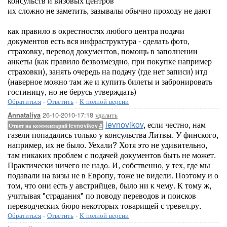
консульств и визовых центров
их сложно не заметить, зазывалы обычно проходу не дают
как правило в окрестностях любого центра подачи
документов есть вся инфраструктура - сделать фото,
страховку, перевод документов, помощь в заполнении
анкеты (как правило безвозмездно, при покупке например
страховки), занять очередь на подачу (где нет записи) итд
(наверное можно там же и купить билеты и забронировать
гостиницу, но не берусь утверждать)
Обратиться
-
Ответить
-
К полной версии
26-10-2010-17:18
удалить
Annataliya
levnovikov
, если честно, нам
Ответ на комментарий levnovikov
#
газели попадались только у консульства Литвы. У финского,
например, их не было. Уехали? Хотя это не удивительно,
там никаких проблем с подачей документов быть не может.
Практически ничего не надо. И, собственно, у тех, где мы
подавали на визы не в Европу, тоже не видели. Поэтому и о
том, что они есть у австрийцев, было ни к чему. К тому ж,
учитывая "страдания" по поводу переводов и поисков
переводческих бюро некоторых товарищей с тревел.ру.
Обратиться
-
Ответить
-
К полной версии