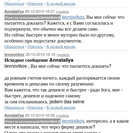
Обратиться
-
Ответить
-
К полной версии
26-10-2010-16:07
удалить
Annataliya
levnovikov
, Вы мне сейчас что
Ответ на комментарий levnovikov
#
пытаетесь доказать? Кажется, я с Вами согласилась и
подчеркнула, что обычно мы все делаем сами.
Но сейчас быстрее и менее муторно было по-другому,
особенно при недостатке документов.
Обратиться
-
Ответить
-
К полной версии
26-10-2010-16:16
удалить
levnovikov
Исходное сообщение Annataliya
levnovikov , Вы мне сейчас что пытаетесь доказать?
да ровным счетом ничего, каждый распоряжается своим
временем и деньгами по своему разумению
Вам кажется, что так дешевле и быстрее - ради бога, мне -
быстрее, дешевле и надежнее самому
за сим откланиваюсь. jedem das seine
Обратиться
-
Ответить
-
К полной версии
26-10-2010-16:58
удалить
Annataliya
levnovikov
, интересно, а в каком
Ответ на комментарий levnovikov
#
месте я написала, что через фирму дешевле?
О том, что рядом с консульством стоят газели с