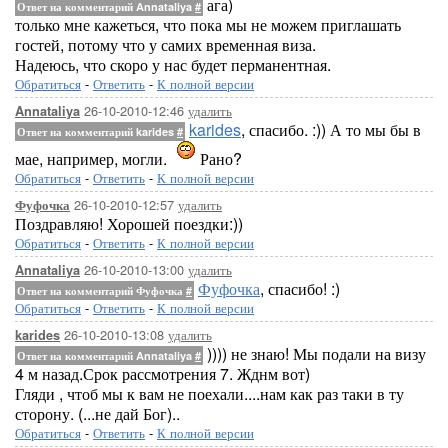
ага)
Ответ на комментарий Annataliya
#
только мне кажеться, что пока мы не можем приглашать
гостей, потому что у самих временная виза.
Надеюсь, что скоро у нас будет перманентная.
Обратиться
-
Ответить
-
К полной версии
26-10-2010-12:46
удалить
Annataliya
karides
, спасибо. :)) А то мы бы в
Ответ на комментарий karides
#
мае, например, могли.
Рано?
Обратиться
-
Ответить
-
К полной версии
26-10-2010-12:57
удалить
Фуфочка
Поздравляю! Хорошей поездки:))
Обратиться
-
Ответить
-
К полной версии
26-10-2010-13:00
удалить
Annataliya
Фуфочка
, спасибо! :)
Ответ на комментарий Фуфочка
#
Обратиться
-
Ответить
-
К полной версии
26-10-2010-13:08
удалить
karides
)))) не знаю! Мы подали на визу
Ответ на комментарий Annataliya
#
4 м назад.Срок рассмотрения 7. Жднм вот)
Гляди , чтоб мы к вам не поехали....нам как раз таки в ту
сторону. (...не дай Бог)..
Обратиться
-
Ответить
-
К полной версии