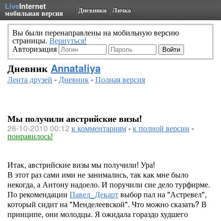
Live
Internet
Дневники
Личка
мобильная версия
Вы были перенаправлены на мобильную версию
страницы.
Вернуться!
Авторизация
Дневник
Annataliya
Лента друзей
-
Дневник
-
Полная версия
Мы получили австрийские визы!
26-10-2010 00:12
к комментариям
-
к полной версии
-
понравилось!
Итак, австрийские визы мы получили! Ура!
В этот раз сами ими не занимались, так как мне было
некогда, а Антону надоело. И поручили сие дело турфирме.
По рекомендации
Павел_Декарт
выбор пал на "Астревел",
который сидит на "Менделеевской". Что можно сказать? В
принципе, они молодцы. Я ожидала гораздо худшего