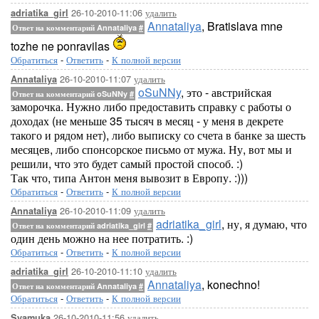
26-10-2010-11:06
удалить
adriatika_girl
Annataliya
, Bratislava mne
Ответ на комментарий Annataliya
#
tozhe ne ponravilas
Обратиться
-
Ответить
-
К полной версии
26-10-2010-11:07
удалить
Annataliya
oSuNNy
, это - австрийская
Ответ на комментарий oSuNNy
#
заморочка. Нужно либо предоставить справку с работы о
доходах (не меньше 35 тысяч в месяц - у меня в декрете
такого и рядом нет), либо выписку со счета в банке за шесть
месяцев, либо спонсорское письмо от мужа. Ну, вот мы и
решили, что это будет самый простой способ. :)
Так что, типа Антон меня вывозит в Европу. :)))
Обратиться
-
Ответить
-
К полной версии
26-10-2010-11:09
удалить
Annataliya
adriatika_girl
, ну, я думаю, что
Ответ на комментарий adriatika_girl
#
один день можно на нее потратить. :)
Обратиться
-
Ответить
-
К полной версии
26-10-2010-11:10
удалить
adriatika_girl
Annataliya
, konechno!
Ответ на комментарий Annataliya
#
Обратиться
-
Ответить
-
К полной версии
26-10-2010-11:56
удалить
Syamuka