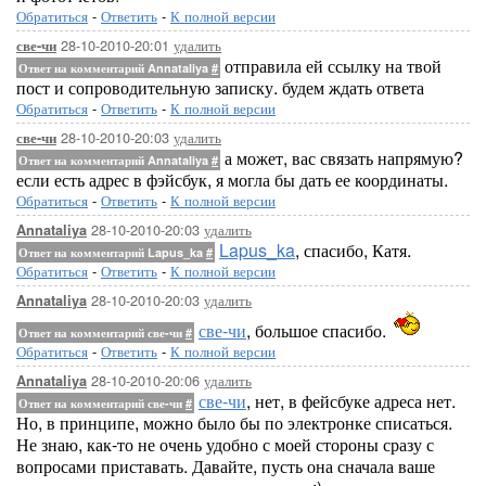
Обратиться
-
Ответить
-
К полной версии
28-10-2010-20:01
удалить
све-чи
отправила ей ссылку на твой
Ответ на комментарий Annataliya
#
пост и сопроводительную записку. будем ждать ответа
Обратиться
-
Ответить
-
К полной версии
28-10-2010-20:03
удалить
све-чи
а может, вас связать напрямую?
Ответ на комментарий Annataliya
#
если есть адрес в фэйсбук, я могла бы дать ее координаты.
Обратиться
-
Ответить
-
К полной версии
28-10-2010-20:03
удалить
Annataliya
Lapus_ka
, спасибо, Катя.
Ответ на комментарий Lapus_ka
#
Обратиться
-
Ответить
-
К полной версии
28-10-2010-20:03
удалить
Annataliya
све-чи
, большое спасибо.
Ответ на комментарий све-чи
#
Обратиться
-
Ответить
-
К полной версии
28-10-2010-20:06
удалить
Annataliya
све-чи
, нет, в фейсбуке адреса нет.
Ответ на комментарий све-чи
#
Но, в принципе, можно было бы по электронке списаться.
Не знаю, как-то не очень удобно с моей стороны сразу с
вопросами приставать. Давайте, пусть она сначала ваше