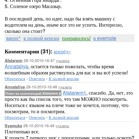
5. Соленое озеро Масазыр.
В последний день, по идее, надо бы взять машину с
водителем на день, иначе все это не успеть. Интересно,
сколько она стоит?
вверх^
к полной версии
понравилось!
в evernote
Комментарии (31):
вперёд»
28-10-2010-16:47
удалить
Afatarwm
Annataliya
, остается только пожелать, чтобы время
волшебным образом растянулось для вас и вы всё успели!
Обратиться
-
Ответить
-
К полной версии
28-10-2010-16:48
удалить
Annataliya
Afatarwm1
, спасибо. Да, нет, это
Ответ на комментарий Afatarwm
#
просто как бы список того, что там МОЖНО посмотреть.
Носиться с языком на плече тоже не хочется, поэтому, что
посмотрим, то и посмотрим.
Обратиться
-
Ответить
-
К полной версии
28-10-2010-16:49
удалить
Syamuka
Плотненько все.
К пункту 7 первого дня: с процедурами, или только осмотр?