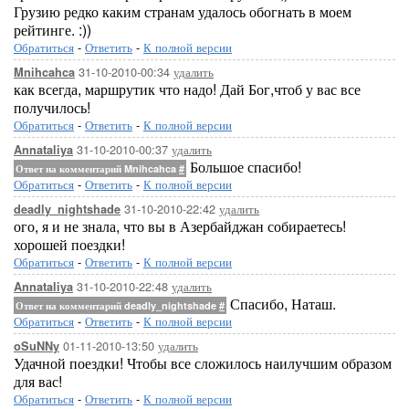
Грузию редко каким странам удалось обогнать в моем
рейтинге. :))
Обратиться
-
Ответить
-
К полной версии
31-10-2010-00:34
удалить
Mnihcahca
как всегда, маршрутик что надо! Дай Бог,чтоб у вас все
получилось!
Обратиться
-
Ответить
-
К полной версии
31-10-2010-00:37
удалить
Annataliya
Большое спасибо!
Ответ на комментарий Mnihcahca
#
Обратиться
-
Ответить
-
К полной версии
31-10-2010-22:42
удалить
deadly_nightshade
ого, я и не знала, что вы в Азербайджан собираетесь!
хорошей поездки!
Обратиться
-
Ответить
-
К полной версии
31-10-2010-22:48
удалить
Annataliya
Спасибо, Наташ.
Ответ на комментарий deadly_nightshade
#
Обратиться
-
Ответить
-
К полной версии
01-11-2010-13:50
удалить
oSuNNy
Удачной поездки! Чтобы все сложилось наилучшим образом
для вас!
Обратиться
-
Ответить
-
К полной версии