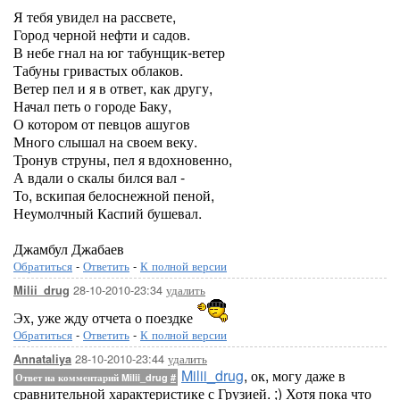
Я тебя увидел на рассвете,
Город черной нефти и садов.
В небе гнал на юг табунщик-ветер
Табуны гривастых облаков.
Ветер пел и я в ответ, как другу,
Начал петь о городе Баку,
О котором от певцов ашугов
Много слышал на своем веку.
Тронув струны, пел я вдохновенно,
А вдали о скалы бился вал -
То, вскипая белоснежной пеной,
Неумолчный Каспий бушевал.
Джамбул Джабаев
Обратиться
-
Ответить
-
К полной версии
28-10-2010-23:34
удалить
Milii_drug
Эх, уже жду отчета о поездке
Обратиться
-
Ответить
-
К полной версии
28-10-2010-23:44
удалить
Annataliya
Milii_drug
, ок, могу даже в
Ответ на комментарий Milii_drug
#
сравнительной характеристике с Грузией. ;) Хотя пока что