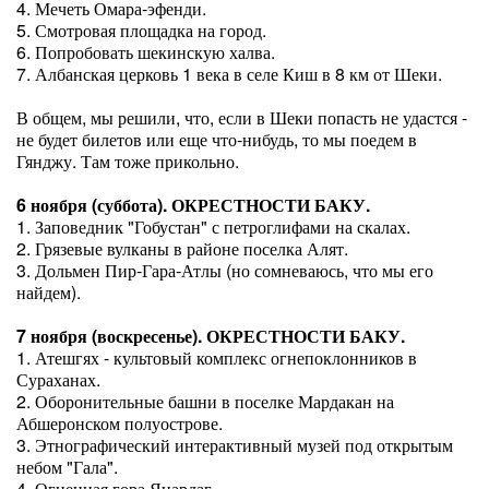
4. Мечеть Омара-эфенди.
5. Смотровая площадка на город.
6. Попробовать шекинскую халва.
7. Албанская церковь 1 века в селе Киш в 8 км от Шеки.
В общем, мы решили, что, если в Шеки попасть не удастся -
не будет билетов или еще что-нибудь, то мы поедем в
Гянджу. Там тоже прикольно.
6 ноября (суббота). ОКРЕСТНОСТИ БАКУ.
1. Заповедник "Гобустан" с петроглифами на скалах.
2. Грязевые вулканы в районе поселка Алят.
3. Дольмен Пир-Гара-Атлы (но сомневаюсь, что мы его
найдем).
7 ноября (воскресенье). ОКРЕСТНОСТИ БАКУ.
1. Атешгях - культовый комплекс огнепоклонников в
Сураханах.
2. Оборонительные башни в поселке Мардакан на
Абшеронском полуострове.
3. Этнографический интерактивный музей под открытым
небом "Гала".
4. Огненная гора Янардаг.