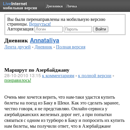
Live
Internet
Дневники
Личка
мобильная версия
Вы были перенаправлены на мобильную версию
страницы.
Вернуться!
Авторизация
Дневник
Annataliya
Лента друзей
-
Дневник
-
Полная версия
Маршрут по Азербайджану
28-10-2010 13:15
к комментариям
-
к полной версии
-
понравилось!
Очень мне хочется верить, что нам-таки удастся купить
билеты на поезд из Баку в Шеки. Как это сделать заранее,
честно говоря, я не представляю. Онлайн-сервиса у
азербайджанских железных дорог нет, а при попытки
связаться с одним из турбюро в Баку и попросить их купить
нам билеты, мы получили ответ, что в Азербайджане