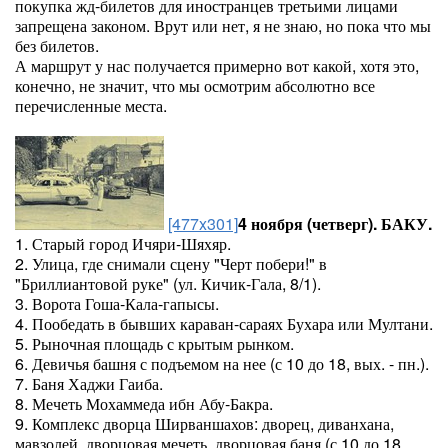
покупка жд-билетов для иностранцев третьими лицами
запрещена законом. Врут или нет, я не знаю, но пока что мы
без билетов.
А маршрут у нас получается примерно вот какой, хотя это,
конечно, не значит, что мы осмотрим абсолютно все
перечисленные места.
[477x301]
4 ноября (четверг). БАКУ.
1. Старый город Ичяри-Шяхяр.
2. Улица, где снимали сцену "Черт побери!" в
"Бриллиантовой руке" (ул. Кичик-Гала, 8/1).
3. Ворота Гоша-Кала-гапысы.
4. Пообедать в бывших караван-сараях Бухара или Мултани.
5. Рыночная площадь с крытым рынком.
6. Девичья башня с подъемом на нее (с 10 до 18, вых. - пн.).
7. Баня Хаджи Гаиба.
8. Мечеть Мохаммеда ибн Абу-Бакра.
9. Комплекс дворца Ширваншахов: дворец, диванхана,
мавзолей, дворцовая мечеть, дворцовая баня (с 10 до 18,