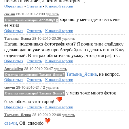
письмо прочитает, а потом посмотрим. :)
Обратиться
-
Ответить
-
К полной версии
28-10-2010-20:33
удалить
све-чи
хорошо. у меня где-то есть еще
Ответ на комментарий Annataliya
#
её мэйл
Обратиться
-
Ответить
-
К полной версии
28-10-2010-20:36
удалить
Татьяна_Ясина
Наташ, поделишься фотографиями? Я ролик типа слайдшоу
сделаю-давно уже хочу про Азербайджан сделать и про Баку
отдельный. В титрах обязательно укажу, что фотограф ты.
Обратиться
-
Ответить
-
К полной версии
28-10-2010-20:47
удалить
Annataliya
Татьяна_Ясина
, не вопрос.
Ответ на комментарий Татьяна_Ясина
#
Обратиться
-
Ответить
-
К полной версии
28-10-2010-21:12
удалить
све-чи
у меня тоже много фоток
Ответ на комментарий Татьяна_Ясина
#
баку. обожаю этот город!
Обратиться
-
Ответить
-
К полной версии
28-10-2010-22:09
удалить
Татьяна_Ясина
све-чи
, Ой, спасибо