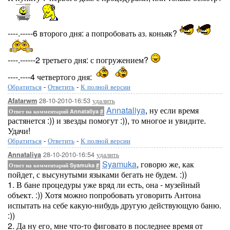
----.-----6 второго дня: а попробовать аз. коньяк?
----.------2 третьего дня: с погружением?
----.----4 четвертого дня:
Обратиться
-
Ответить
-
К полной версии
28-10-2010-16:53
удалить
Afatarwm
Annataliya
, ну если время
Ответ на комментарий Annataliya
#
растянется :)) и звезды помогут :)), то многое и увидите.
Удачи!
Обратиться
-
Ответить
-
К полной версии
28-10-2010-16:54
удалить
Annataliya
Syamuka
, говорю же, как
Ответ на комментарий Syamuka
#
пойдет, с высунутыми языками бегать не будем. :))
1. В бане процедуры уже вряд ли есть, она - музейный
объект. :)) Хотя можно попробовать уговорить Антона
испытать на себе какую-нибудь другую действующую баню.
:))
2. Да ну его, мне что-то фиговато в последнее время от