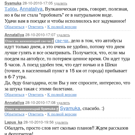
28-10-2010-17:05
удалить
Syamuka
Табби
,
Annataliya
, Вулканическая грязь, говорят, полезная,
но я бы не стала "пробовать" ее в натуральном виде.
Удачи вам в поездке и чтобы исполнилось все задуманное!
Обратиться
-
Ответить
-
К полной версии
28-10-2010-17:07
удалить
Annataliya
све-чи
, дело в том, что автобусы
Ответ на комментарий све-чи
#
идут только днем, а это очень не удобно, потому что днем
лучше гулять и все осматривать. Получается, что, если мы
поедем на автобусе, то потеряем ценное время. Он идет туда
5 часов. А поезд удобен тем, что едет ночью и в Шеки
(точнее, в населенный пункт в 15 км от города) прибывает
в 6-7 утра.
Да, буду благодарна, если Вы у нее спросите, интересно, что
за штука такая с этими билетами.
Обратиться
-
Ответить
-
К полной версии
28-10-2010-17:08
удалить
Annataliya
Syamuka
, спасибо. :)
Ответ на комментарий Syamuka
#
Обратиться
-
Ответить
-
К полной версии
28-10-2010-19:56
удалить
Lapus_ka
Обалдеть, просто слов нет сколько планов!! Ждем рассказов
и фототчетов!