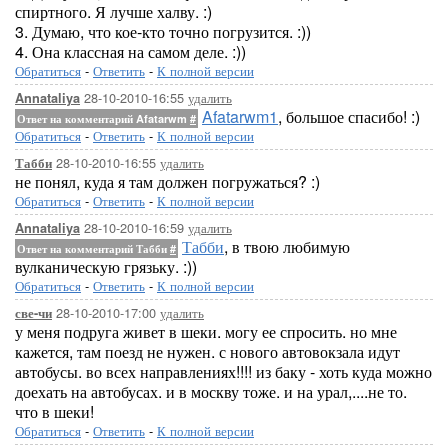
спиртного. Я лучше халву. :)
3. Думаю, что кое-кто точно погрузится. :))
4. Она классная на самом деле. :))
Обратиться
-
Ответить
-
К полной версии
28-10-2010-16:55
удалить
Annataliya
Afatarwm1
, большое спасибо! :)
Ответ на комментарий Afatarwm
#
Обратиться
-
Ответить
-
К полной версии
28-10-2010-16:55
удалить
Табби
не понял, куда я там должен погружаться? :)
Обратиться
-
Ответить
-
К полной версии
28-10-2010-16:59
удалить
Annataliya
Табби
, в твою любимую
Ответ на комментарий Табби
#
вулканическую грязьку. :))
Обратиться
-
Ответить
-
К полной версии
28-10-2010-17:00
удалить
све-чи
у меня подруга живет в шеки. могу ее спросить. но мне
кажется, там поезд не нужен. с нового автовокзала идут
автобусы. во всех направлениях!!!! из баку - хоть куда можно
доехать на автобусах. и в москву тоже. и на урал,....не то.
что в шеки!
Обратиться
-
Ответить
-
К полной версии